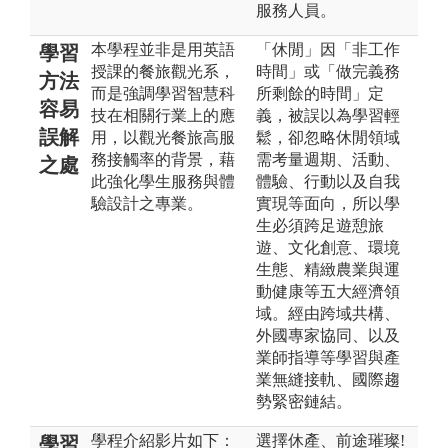
服務人員。
本學程並非是用英語
「休閒」因「非工作
學習
授課的餐旅觀光系，
時間」或「做完義務
方法
而是強調學習智慧科
所剩餘的時間」定
容易
技在相關行業上的應
義，被誤以為學習輕
誤解
用，以觀光餐旅高服
鬆，卻忽略休閒領域
務接觸率的背景，藉
需考量週期、活動、
之處
此強化學生服務與體
體驗、行動以及自我
驗設計之專業。
實現等面向，所以學
生必須跨足遊憩旅
遊、文化創意、環境
生態、精緻農業與運
動健康等五大經濟領
域。經由跨域共構、
外國專家協同、以及
業師指導等學習與產
業無縫接軌、國際趨
勢緊密鏈結。
學程介紹影片如下：
選擇休產、前途璀璨!
學習