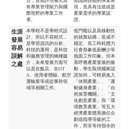
台，並期許培養出具
知識與技能的專業表
有專業管理能力與國
現，並具有法規或是
際視野的專業工作
產業需求的專業認
者。
證。
本學程不是學程式設
低門檻以及高移動性
生涯
計、所以不寫程式，
的就業結構，造成不
發展
是學習資訊的分析、
穩定、長工時耗體力
容易
科技的運用，是科技
社會形象低薪酬少等
誤解
和服務管理的橋樑媒
負面工作印象。但本
介，未來發展方面可
系呼應產業發展的脈
之處
以是在飯店、在OT
動，學生取得國家認
A、使用者體驗、航空
證加持，可輕易進入
運輸業等或從事跨領
「休閒產業」、「運
域等相關工作。
動健身產業」、「自
然保育機關」、「文
化創意產業」與「環
境教育產業」等五大
經濟產業體系擔任企
劃或指導等級的工
作，而非等待指令的