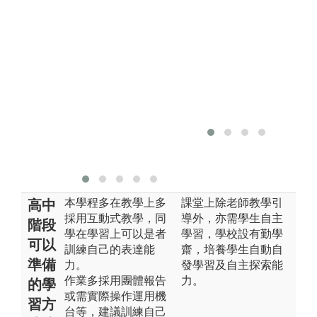
外
識。
畫
並不定期舉辦
(3
企業參訪活
2
動。
加入台灣飯店
科技工程管理
協會THTA提
升學生學習與
就業能力。
本學程多在教學上多
課堂上除老師教學引
高中
採用互動式教學，同
導外，亦需學生自主
階段
學在學習上可以是者
學習，學校設有勤學
可以
訓練自己的表達能
齋，培養學生自動自
準備
力。
發學習及自主探索能
作業多採用團體報告
力。
的學
或需實際操作運用機
習方
台等，建議訓練自己