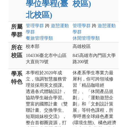
學位學程(臺
校區)
北校區)
管理
學群
跨
遊憩運動
管理
學群
跨
遊憩運動
所屬
學群
學群
學群
餐旅管理
學類
休閒管理
學類
校本部
高雄校區
所在
校區
104336臺北市中山區
845高雄市內門區大學
大直街70號
路200號
本學程於2020年成
休產系學生專業力最
學系
立，強調智慧服務管
犀利，你可跨領域修
特色
理並採用英文授課。
習「精品咖啡經
透過各式體驗設計，
營」、「休閒產品規
協助學生融合學習。
劃」、「運動遊憩企
豐富的國際計畫 （雙
劃」和「文創設計策
聯計畫、交換學生、
展」等特色課程，所
短期姐妹校交流），
學呼應全球綠色產業
整合首都圈資源，打
(環境生態)、橘色經濟