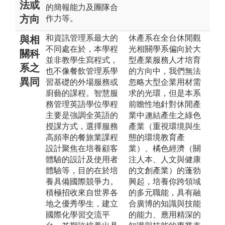
法或
的簡報能力及團隊合
方向
作力等。
和資訊管理系最大的
休產系在全台休閒觀
與相
不同處在於，本學程
光相關學系偏向於大
關科
並非教學生寫程式，
型產業服務人才培育
系之
也不像餐飲管理系學
的方向中，我們無法
異同
習基礎的外場服務或
忽略大型企業用材需
廚藝的課程。智慧服
求的光環，但是本系
務管理英語學位學程
前瞻性地針對休閒產
主要是強調全英語的
業中連結產生之綠色
授課方式，選擇服務
產業（重視環境與生
高頻率的餐旅業課程
態的環境教育產
設計聚焦在培養顧客
業）、橘色經濟（關
體驗的設計及使用者
注人本、人文與健康
體驗等，目的在於培
的文創產業）的蓬勃
養具備國際競爭力。
興起，培養你跨領域
積極招收來自世界各
的多元職能，具有融
地之優秀學生，建立
合廣博的知識與技能
國際化學習交流平
的能力、應用精深的