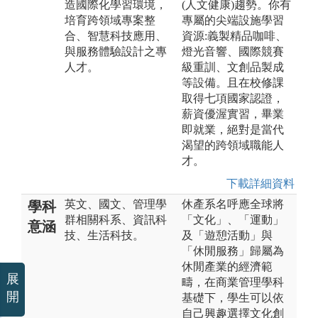
造國際化學習環境，
(人文健康)趨勢。你有
培育跨領域專案整
專屬的尖端設施學習
合、智慧科技應用、
資源:義製精品咖啡、
與服務體驗設計之專
燈光音響、國際競賽
人才。
級重訓、文創品製成
等設備。且在校修課
取得七項國家認證，
薪資優渥實習，畢業
即就業，絕對是當代
渴望的跨領域職能人
才。
下載詳細資料
英文、國文、管理學
休產系名呼應全球將
學科
群相關科系、資訊科
「文化」、「運動」
意涵
技、生活科技。
及「遊憩活動」與
「休閒服務」歸屬為
休閒產業的經濟範
展
疇，在商業管理學科
開
基礎下，學生可以依
自己興趣選擇文化創