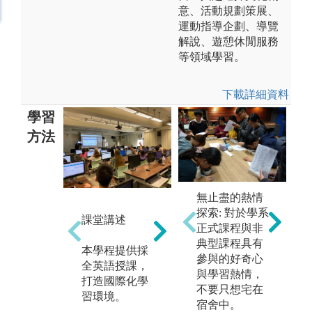
意、活動規劃策展、
運動指導企劃、導覽
解說、遊憩休閒服務
等領域學習。
下載詳細資料
學習
方法
國
無止盡的熱情
產學合作
提
探索: 對於學系
課堂講述
外
正式課程與非
每學期邀請相
會
典型課程具有
本學程提供採
關領域之講師
養
參與的好奇心
全英語授課，
到本學程進行
動
與學習熱情，
打造國際化學
演講，讓同學
不要只想宅在
習環境。
對業界能有更
1
宿舍中。
進一步的認