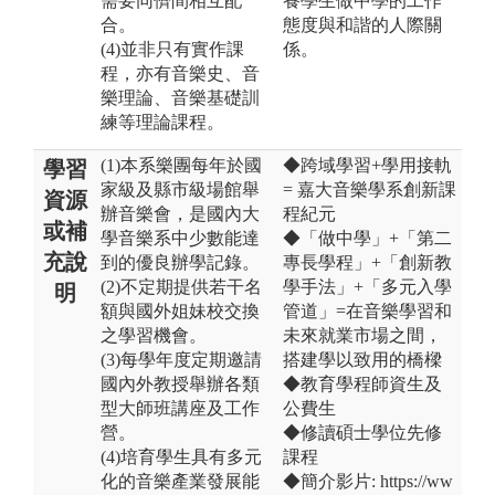
需要同儕間相互配
養學生做中學的工作
合。
態度與和諧的人際關
(4)並非只有實作課
係。
程，亦有音樂史、音
樂理論、音樂基礎訓
練等理論課程。
(1)本系樂團每年於國
◆跨域學習+學用接軌
學習
家級及縣市級場館舉
= 嘉大音樂學系創新課
資源
辦音樂會，是國內大
程紀元
或補
學音樂系中少數能達
◆「做中學」+「第二
充說
到的優良辦學記錄。
專長學程」+「創新教
(2)不定期提供若干名
學手法」+「多元入學
明
額與國外姐妹校交換
管道」=在音樂學習和
之學習機會。
未來就業市場之間，
(3)每學年度定期邀請
搭建學以致用的橋樑
國內外教授舉辦各類
◆教育學程師資生及
型大師班講座及工作
公費生
營。
◆修讀碩士學位先修
(4)培育學生具有多元
課程
化的音樂產業發展能
◆簡介影片: https://ww