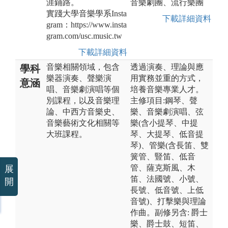
涯鋪路。
音樂劇團、流行樂團
實踐大學音樂學系Insta
下載詳細資料
gram：https://www.insta
gram.com/usc.music.tw
下載詳細資料
音樂相關領域，包含
透過演奏、理論與應
學科
樂器演奏、聲樂演
用實務並重的方式，
意涵
唱、音樂劇演唱等個
培養音樂專業人才。
別課程，以及音樂理
主修項目:鋼琴、聲
論、中西方音樂史、
樂、音樂劇演唱、弦
音樂藝術文化相關等
樂(含小提琴、中提
大班課程。
琴、大提琴、低音提
琴)、管樂(含長笛、雙
簧管、豎笛、低音
管、薩克斯風、木
展
笛、法國號、小號、
開
長號、低音號、上低
音號)、打擊樂與理論
作曲。副修另含: 爵士
樂、爵士鼓、短笛、