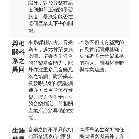
識外，對於音樂有高
度興趣與正確的學習
態度，是決定能否在
這個產業走下去的關
鍵。
本系課程以古典音樂
本系不但具有堅實的
與相
為主，多元音樂發展
古典音樂訓練基礎，
關科
為輔。培養學生健全
更強調多元音樂風格
系之
的音樂基礎能力，此
的融入、國際化視野
異同
外亦注重多元音樂風
與專業連結。
格之培訓。對於樂器
及歌唱技術的完整訓
練亦可應用於流行音
樂。授與學生全面性
的音樂知識，與相關
產業所必須具備的技
能。
音樂之路不單只能朝
本系畢業生除可擔任
生涯
向職業演奏(唱)家發
樂團演奏團員外，亦