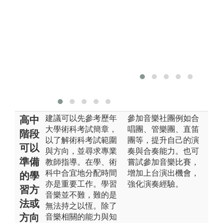
活
程
圖
樂
工
建議可以先參考歷年
參加音樂社團例如合
高中
大學術科考試簡章，
唱團、管樂團、直笛
階段
以了解術科考試範圍
團等，提升自己的演
可以
與方向，並尋求專業
奏與合奏能力。也可
準備
教師指導。在學、術
嘗試參加音樂比賽，
科中合宜地分配時間
增加上台演出機會，
的學
亦是重要工作。學習
強化演奏經驗。
習方
音樂並不難，難的是
法或
無法持之以恆。除了
方向
音樂相關的能力與知