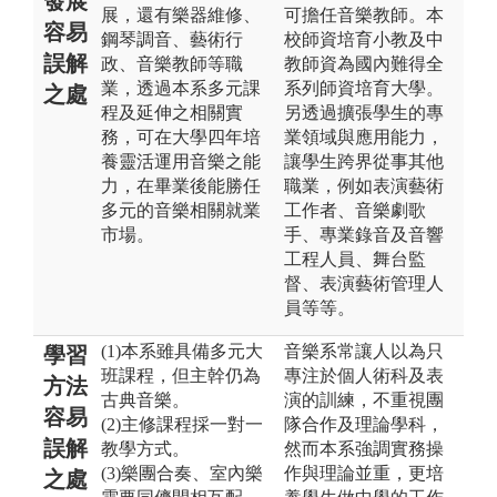
發展
展，還有樂器維修、
可擔任音樂教師。本
容易
鋼琴調音、藝術行
校師資培育小教及中
誤解
政、音樂教師等職
教師資為國內難得全
業，透過本系多元課
系列師資培育大學。
之處
程及延伸之相關實
另透過擴張學生的專
務，可在大學四年培
業領域與應用能力，
養靈活運用音樂之能
讓學生跨界從事其他
力，在畢業後能勝任
職業，例如表演藝術
多元的音樂相關就業
工作者、音樂劇歌
市場。
手、專業錄音及音響
工程人員、舞台監
督、表演藝術管理人
員等等。
(1)本系雖具備多元大
音樂系常讓人以為只
學習
班課程，但主幹仍為
專注於個人術科及表
方法
古典音樂。
演的訓練，不重視團
容易
(2)主修課程採一對一
隊合作及理論學科，
誤解
教學方式。
然而本系強調實務操
(3)樂團合奏、室內樂
作與理論並重，更培
之處