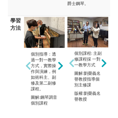
爵士鋼琴。
學習
方法
合作學習：藉
展
個別課程: 主副
個別指導：透
由課程學習溝
期
修課程採 一對
過一對一教學
通與共同合作
樂
一教學方式
方式，實際操
能力，例如室
的
作與演練，例
圖解:劉榮義名
內樂、音樂
學
如術科主、副
譽教授指導個
劇、管弦樂
學
修及第二副修
別主修課
團、管樂團、
生
課程。
合唱團等課
版權:劉榮義名
當
圖解:鋼琴調音
程。
譽教授
唱
個別課程
實
圖解:樂團定期
的
音樂會
行