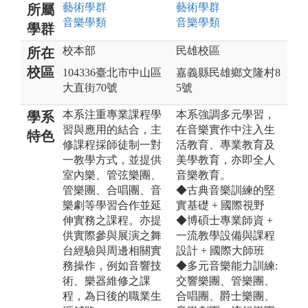
藝術
學群
藝術
學群
所屬
音樂
學類
音樂
學類
學群
校本部
民雄校區
所在
校區
104336臺北市中山區
嘉義縣民雄鄉文隆村8
大直街70號
5號
本系注重專業課程學
本系強調多元學習，
學系
習與應用的結合，主
在音樂實作中注入生
特色
修課程採師徒制一對
活教育、專業教育及
一教學方式，並提供
美學教育，亦即全人
室內樂、管弦樂團、
音樂教育。
管樂團、合唱團、音
◆古典音樂訓練的堅
樂劇等學習合作並延
實基礎 + 國際視野
伸實務之課程。亦提
◆博碩士專業師資 +
供實際參與展演之舞
一流教學設備與課程
台經驗與周邊相關實
設計 + 國際大師班
務操作，例如音響技
◆多元音樂能力訓練:
術、樂器維修之課
交響樂團、管樂團、
程，為日後的職業生
合唱團、爵士樂團、