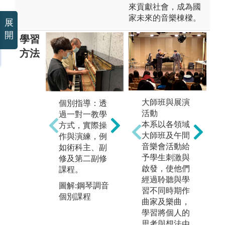
來貢獻社會，成為國
家未來的音樂棟樑。
展
開
學習
方法
合作學習：藉
展
大師班與展演
個別指導：透
由課程學習溝
期
活動
過一對一教學
通與共同合作
樂
本系以各領域
方式，實際操
能力，例如室
的
大師班及午間
作與演練，例
內樂、音樂
學
音樂會活動給
如術科主、副
劇、管弦樂
學
予學生刺激與
修及第二副修
團、管樂團、
生
啟發，使他們
課程。
合唱團等課
當
經過聆聽與學
圖解:鋼琴調音
程。
唱
習不同時期作
個別課程
實
曲家及樂曲，
圖解:樂團定期
的
學習將個人的
音樂會
行
思考與想法由