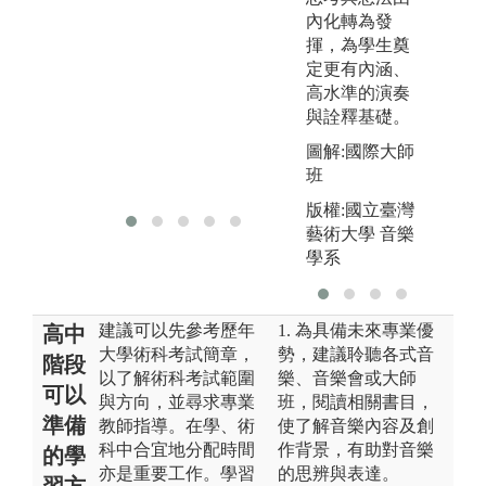
活
內化轉為發
程
揮，為學生奠
定更有內涵、
圖
高水準的演奏
樂
與詮釋基礎。
工
圖解:國際大師
班
版權:國立臺灣
藝術大學 音樂
學系
建議可以先參考歷年
1. 為具備未來專業優
高中
大學術科考試簡章，
勢，建議聆聽各式音
階段
以了解術科考試範圍
樂、音樂會或大師
可以
與方向，並尋求專業
班，閱讀相關書目，
準備
教師指導。在學、術
使了解音樂內容及創
科中合宜地分配時間
作背景，有助對音樂
的學
亦是重要工作。學習
的思辨與表達。
習方