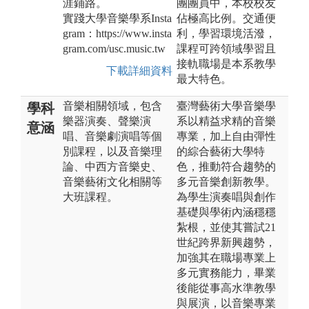
涯鋪路。
團團員中，本校校友
實踐大學音樂學系Insta
佔極高比例。交通便
gram：https://www.insta
利，學習環境活潑，
gram.com/usc.music.tw
課程可跨領域學習且
接軌職場是本系教學
下載詳細資料
最大特色。
音樂相關領域，包含
臺灣藝術大學音樂學
學科
樂器演奏、聲樂演
系以精益求精的音樂
意涵
唱、音樂劇演唱等個
專業，加上自由彈性
別課程，以及音樂理
的綜合藝術大學特
論、中西方音樂史、
色，推動符合趨勢的
音樂藝術文化相關等
多元音樂創新教學。
大班課程。
為學生演奏唱與創作
基礎與學術內涵穩穩
紮根，並使其嘗試21
世紀跨界新興趨勢，
加強其在職場專業上
多元實務能力，畢業
後能從事高水準教學
與展演，以音樂專業