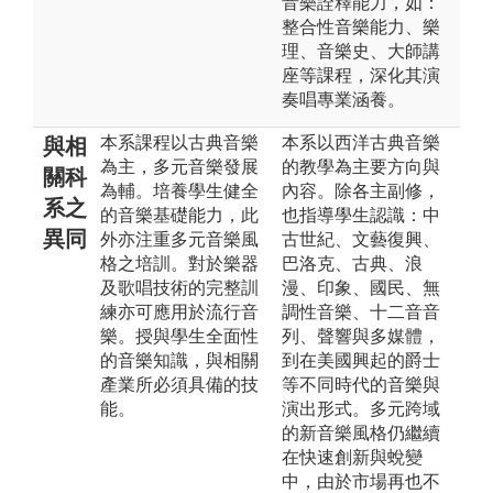
音樂詮釋能力，如：
整合性音樂能力、樂
理、音樂史、大師講
座等課程，深化其演
奏唱專業涵養。
本系課程以古典音樂
本系以西洋古典音樂
與相
為主，多元音樂發展
的教學為主要方向與
關科
為輔。培養學生健全
內容。除各主副修，
系之
的音樂基礎能力，此
也指導學生認識：中
異同
外亦注重多元音樂風
古世紀、文藝復興、
格之培訓。對於樂器
巴洛克、古典、浪
及歌唱技術的完整訓
漫、印象、國民、無
練亦可應用於流行音
調性音樂、十二音音
樂。授與學生全面性
列、聲響與多媒體，
的音樂知識，與相關
到在美國興起的爵士
產業所必須具備的技
等不同時代的音樂與
能。
演出形式。多元跨域
的新音樂風格仍繼續
在快速創新與蛻變
中，由於市場再也不