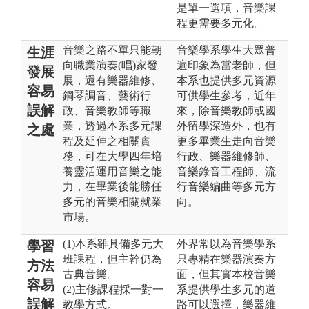
是單一選項，音樂課
程更需要多元化。
音樂之路不單只能朝
音樂學系學生大眾普
生涯
向職業演奏(唱)家發
遍印象為當老師，但
發展
展，還有樂器維修、
本系也提供多元資源
容易
鋼琴調音、藝術行
可供學生參考，近年
誤解
政、音樂教師等職
來，除音樂教師或國
業，透過本系多元課
外留學深造外，也有
之處
程及延伸之相關實
更多畢業生走向音樂
務，可在大學四年培
行政、樂器維修師、
養靈活運用音樂之能
音樂錄音工程師、流
力，在畢業後能勝任
行音樂編曲等多元方
多元的音樂相關就業
向。
市場。
(1)本系雖具備多元大
外界常以為音樂學系
學習
班課程，但主幹仍為
只專精在樂器演奏方
方法
古典音樂。
面，但其實本校音樂
容易
(2)主修課程採一對一
系提供學生多元的道
誤解
教學方式。
路可以選擇，樂器維