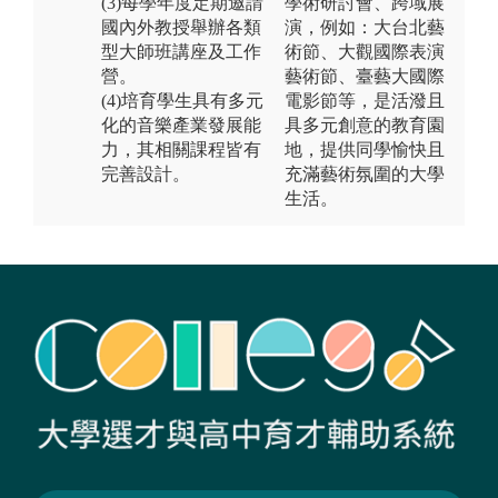
(3)每學年度定期邀請
學術研討會、跨域展
國內外教授舉辦各類
演，例如：大台北藝
型大師班講座及工作
術節、大觀國際表演
營。
藝術節、臺藝大國際
(4)培育學生具有多元
電影節等，是活潑且
化的音樂產業發展能
具多元創意的教育園
力，其相關課程皆有
地，提供同學愉快且
完善設計。
充滿藝術氛圍的大學
生活。