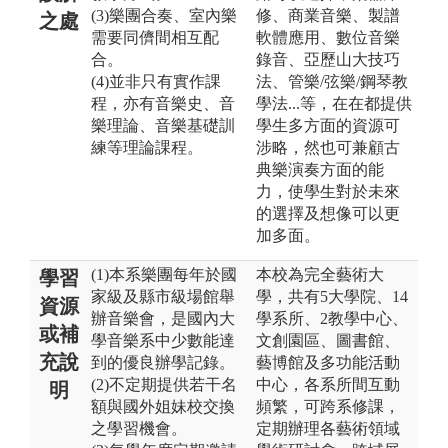
(3)樂團合奏、室內樂
修、商業音樂、製譜
之處
需要同儕間相互配
軟體應用、數位音樂
合。
錄音、亞歷山大技巧
(4)並非只有實作課
法、管樂/弦樂/鋼琴教
程，亦有音樂史、音
學法...等，在在都提供
樂理論、音樂基礎訓
學生多方面的資源可
練等理論課程。
涉略，然也可兼顧古
典樂演奏方面的能
力，使學生對於未來
的選擇及想像可以更
加多面。
(1)本系樂團每年於國
本校為完全藝術大
學習
家級及縣市級場館舉
學，共有5大學院、14
資源
辦音樂會，是國內大
學系所、2教學中心、
或補
學音樂系中少數能達
文創園區、圖書館、
充說
到的優良辦學記錄。
藝博館及多功能活動
(2)不定期提供若干名
中心，各系所間互動
明
額與國外姐妹校交換
頻繁，可跨系修課，
之學習機會。
定期辦理各藝術領域