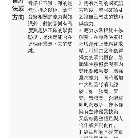
音樂並不難，難的是
2. 需有足夠的國英語
法或
無法持之以恆。除了
言程度，增強閱讀及
方向
音樂相關的能力與知
述說自己想法的技巧
識外，對於音樂有高
與能力。
度興趣與正確的學習
3. 應力求紮根於主修
態度，是決定能否在
演奏，在專業演奏技
這個產業走下去的關
巧與創作上要精益求
鍵。
精，可經由比賽獲得
獨奏的演出機會，鼓
勵學生積極參與室內
樂比賽或演奏，增強
展演能力，同時增加
中大型團隊演出經
驗，如：弦樂、管
樂、管弦樂、合唱或
即興演奏等，使不僅
擁有主修優異技術，
又能綜觀整體且與人
合作或共同創作。
4. 經由理論基礎充實