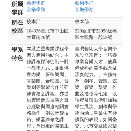
藝術
學群
藝術
學群
所屬
音樂
學類
音樂
學類
學群
校本部
校本部
所在
校區
104336臺北市中山區
220新北市22058板橋
大直街70號
區大觀路一段59號
本系注重專業課程學
臺灣藝術大學音樂學
學系
習與應用的結合，主
系設立宗旨：「培養
特色
修課程採師徒制一對
專業音樂人才，使具
一教學方式，並提供
備成熟的美學觀念及
室內樂、管弦樂團、
演奏能力。」主修分
管樂團、合唱團、音
為：鋼琴、聲樂、弦
樂劇等學習合作並延
樂、管樂、擊樂、作
伸實務之課程。亦提
曲及撥弦等七組，以
供實際參與展演之舞
課程及演出活動加強
台經驗與周邊相關實
學生展演、創作與學
務操作，例如音響技
術內涵，畢業生有極
術、樂器維修之課
優異的表現，如國臺
程，為日後的職業生
交、北市交及國家樂