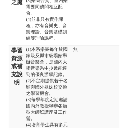
(3)樂團合奏、室內樂
之處
需要同儕間相互配
合。
(4)並非只有實作課
程，亦有音樂史、音
樂理論、音樂基礎訓
練等理論課程。
(1)本系樂團每年於國
無
學習
家級及縣市級場館舉
資源
辦音樂會，是國內大
或補
學音樂系中少數能達
充說
到的優良辦學記錄。
(2)不定期提供若干名
明
額與國外姐妹校交換
之學習機會。
(3)每學年度定期邀請
國內外教授舉辦各類
型大師班講座及工作
營。
(4)培育學生具有多元