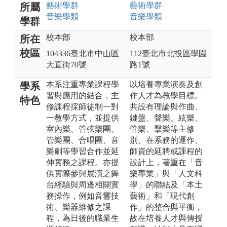
藝術
學群
藝術
學群
所屬
音樂
學類
音樂
學類
學群
校本部
校本部
所在
校區
104336臺北市中山區
112臺北市北投區學園
大直街70號
路1號
本系注重專業課程學
以培養專業演奏及創
學系
習與應用的結合，主
作人才為教學目標。
特色
修課程採師徒制一對
共設有理論與作曲、
一教學方式，並提供
鍵盤、聲樂、絃樂、
室內樂、管弦樂團、
管樂、擊樂等主修
管樂團、合唱團、音
別。在系務的運作、
樂劇等學習合作並延
師資的延聘或課程的
伸實務之課程。亦提
設計上，著重在「音
供實際參與展演之舞
樂專業」與「人文科
台經驗與周邊相關實
學」的聯結及「本土
務操作，例如音響技
藝術」和「現代創
術、樂器維修之課
作」的整合與平衡，
程，為日後的職業生
故在培養人才與傳授