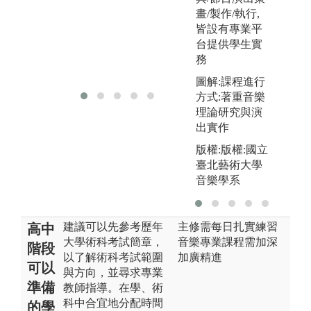
圖
畫/製作/執行,
樂
皆設有專業平
工
台提供學生實
務
圖解:課程進行
方式:著重音樂
理論研究與演
出實作
版權:版權:國立
臺北藝術大學
音樂學系
建議可以先參考歷年
主修需每日扎實練習
高中
大學術科考試簡章，
音樂專業課程需加深
階段
以了解術科考試範圍
加廣精進
可以
與方向，並尋求專業
準備
教師指導。在學、術
科中合宜地分配時間
的學