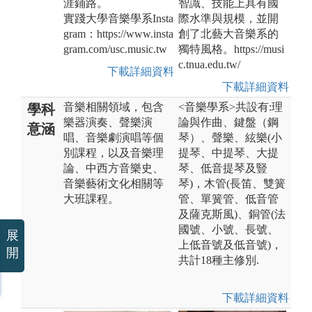
涯鋪路。
智識、技能上具有國
實踐大學音樂學系Insta
際水準與規模，並開
gram：https://www.insta
創了北藝大音樂系的
gram.com/usc.music.tw
獨特風格。https://musi
c.tnua.edu.tw/
下載詳細資料
下載詳細資料
音樂相關領域，包含
<音樂學系>共設有:理
學科
樂器演奏、聲樂演
論與作曲、鍵盤（鋼
意涵
唱、音樂劇演唱等個
琴）、聲樂、絃樂(小
別課程，以及音樂理
提琴、中提琴、大提
論、中西方音樂史、
琴、低音提琴及豎
音樂藝術文化相關等
琴)，木管(長笛、雙簧
大班課程。
管、單簧管、低音管
及薩克斯風)、銅管(法
國號、小號、長號、
展
上低音號及低音號)，
開
共計18種主修別.
下載詳細資料