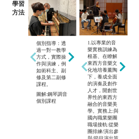
學習
方法
合作學習：藉
展
1.以專業的音
個別指導：透
由課程學習溝
期
樂實務訓練為
過一對一教學
通與共同合作
樂
根基、在瞭解
方式，實際操
能力，例如室
的
東西方音樂文
作與演練，例
內樂、音樂
學
化地培養薰陶
如術科主、副
劇、管弦樂
學
下，養成全面
修及第二副修
團、管樂團、
生
的演奏及創作
課程。
合唱團等課
當
人才，開創世
圖解:鋼琴調音
程。
唱
界性的東西方
個別課程
實
融合的音樂美
圖解:樂團定期
的
學。實務上:與
音樂會
行
國內職業樂團
活
職場接軌:從樂
程
團排練/演出參
與/節目演出策