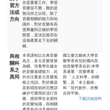
亦是重要工作。學習
習方
音樂並不難，難的是
法或
無法持之以恆。除了
方向
音樂相關的能力與知
識外，對於音樂有高
度興趣與正確的學習
態度，是決定能否在
這個產業走下去的關
鍵。
本系課程以古典音樂
國立臺北藝術大學音
與相
為主，多元音樂發展
樂學系有別於國內其
關科
為輔。培養學生健全
他音樂學系在於:本學
系之
的音樂基礎能力，此
系著重「音樂專業 」
異同
外亦注重多元音樂風
與 「人文科學」的聯
格之培訓。對於樂器
繫，及「本土藝術」
及歌唱技術的完整訓
和「現代創作」的整
練亦可應用於流行音
合與平衡。
樂。授與學生全面性
下載詳細資料
的音樂知識，與相關
產業所必須具備的技