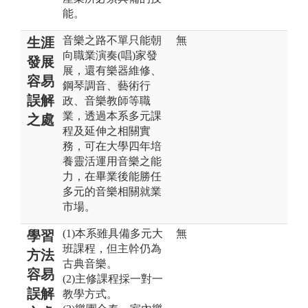
能。
音樂之路不單只能朝
無
生涯
向職業演奏(唱)家發
發展
展，還有樂器維修、
容易
鋼琴調音、藝術行
誤解
政、音樂教師等職
業，透過本系多元課
之處
程及延伸之相關實
務，可在大學四年培
養靈活運用音樂之能
力，在畢業後能勝任
多元的音樂相關就業
市場。
(1)本系雖具備多元大
無
學習
班課程，但主幹仍為
方法
古典音樂。
容易
(2)主修課程採一對一
誤解
教學方式。