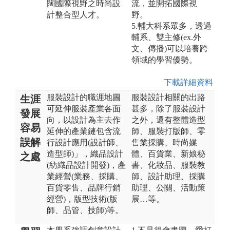
闊國際視野之時尚設
流，並開拓國際視
計整合型人才。
野。
5.輔大科系眾多，透過
輔系、雙主修(ex.外
文、傳播)可以培養跨
領域的學習優勢。
下載詳細資料
服裝設計的職涯地圖
服裝設計相關的出路
生涯
可延伸服裝產業各面
甚多，除了服裝設計
發展
向，以設計為主去作
之外，還有整體造型
容易
延伸的產業鏈包含流
師、服裝打版師、零
誤解
行設計應用(設計師、
售業採購、時尚媒
造型師)」，織品設計
體、百貨業、新娘秘
之處
(紡織品設計開發)，產
書、化妝品、服裝教
業經營(業務、採購、
師、設計助理、採購
百貨零售、品牌行銷
助理、公關、活動策
經營)，版型技術(版
展…等。
師、品管、技師)等。