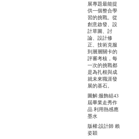
展專題最能提
供一個整合學
習的挑戰。從
創意啟發、設
計草圖、討
論、設計修
正、技術克服
到層層關卡的
評審考核，每
一次的挑戰都
是為扎根與成
就未來職涯發
展的基石。
版
圖解:服飾組43
-
屆畢業走秀作
品 利用熱感應
墨水
版權:設計師 賴
姿穎