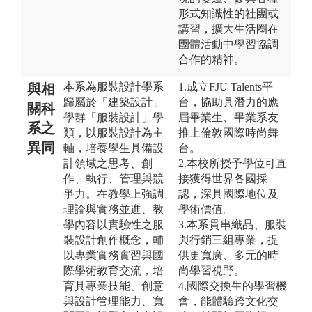
形式知識性的社團或
講習，擴大生活圈在
團體活動中學習協調
合作的精神。
本系為服裝設計學系
1.成立FJU Talents平
與相
歸屬於「建築設計」
台，協助具潛力的應
關科
學群「服裝設計」學
屆畢業生、畢業系友
系之
類，以服裝設計為主
推上倫敦國際時尚舞
異同
軸，培養學生具備設
台。
計領域之思考、創
2.本校所授予學位可直
作、執行、管理與競
接獲得世界各國採
爭力。在教學上強調
認，深具國際地位及
理論與實務並進、教
學術價值。
學內容以實驗性之服
3.本系貫串織品、服裝
裝設計創作概念，輔
與行銷三組專業，提
以專業實務實習與國
供更寬廣、多元的時
際學術教育交流，培
尚學習視野。
育具專業技能、創意
4.國際交換生的學習機
與設計管理能力、寬
會，能體驗跨文化交