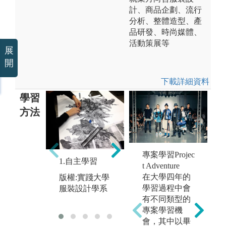
計、商品企劃、流行
分析、整體造型、產
品研發、時尚媒體、
活動策展等
展
開
下載詳細資料
學習
方法
3
版
專案學習Projec
服
2.實務操作
1.自主學習
t Adventure
F
在大學四年的
版權:實踐大學
版權:實踐大學
a
學習過程中會
服裝設計學系
服裝設計學系
有不同類型的
專案學習機
會，其中以畢