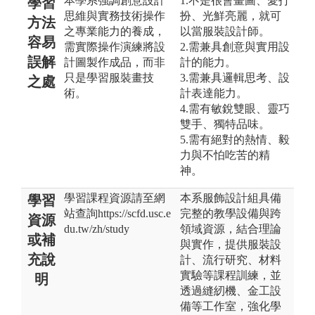
本學系強調創意設計
1.不是很會畫圖、愛打
學習
思維與實務技術操作
扮、光鮮亮麗，就可
方法
之專業能力的養成，
以當服裝設計師。
容易
需實際操作演練將設
2.需兼具創意與實用設
誤解
計圖製作成品，而非
計的能力。
只是學習服裝畫技
3.需兼具邏輯思考、設
之處
術。
計表達能力。
4.需有敏銳雙眼、靈巧
雙手、獨特品味。
5.需有絕對的熱情、毅
力與不怕吃苦的精
神。
學習課程資源請至網
本系服飾設計組具備
學習
站查詢https://scfd.usc.e
完整的教學設備與跨
資源
du.tw/zh/study
領域資源，結合理論
或補
與實作，提供服裝設
充說
計、流行研究、材料
實驗等課程訓練，並
明
透過縫紉機、金工設
備等工作室，強化學