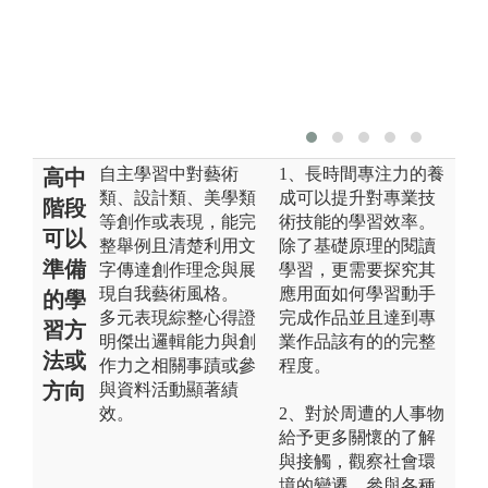
自主學習中對藝術
1、長時間專注力的養
高中
類、設計類、美學類
成可以提升對專業技
階段
等創作或表現，能完
術技能的學習效率。
可以
整舉例且清楚利用文
除了基礎原理的閱讀
準備
字傳達創作理念與展
學習，更需要探究其
現自我藝術風格。
應用面如何學習動手
的學
多元表現綜整心得證
完成作品並且達到專
習方
明傑出邏輯能力與創
業作品該有的的完整
法或
作力之相關事蹟或參
程度。
方向
與資料活動顯著績
效。
2、對於周遭的人事物
給予更多關懷的了解
與接觸，觀察社會環
境的變遷、參與各種