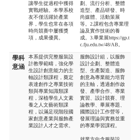
讓學生從過程中獲得
劃、流行分析、整體
實戰經驗。本學系校
造型、產品研發、時
友不僅活躍於產業
尚媒體、活動策展
界，學生也常在各項
等。2.課程包含專業理
時尚競賽中屢獲獎
論及實作技術的養
項，成果優異。
成。3.畢業展https://gp.t
c.fju.edu.tw/48/AB。
本系提供完整服裝設
服飾設計組，以服飾
學科
計教學範疇，強化學
設計企劃、整體造
意涵
生設計創意能力的主
型、生產製造、服飾
軸設計類課程，奠定
創意為專業能力培育
表達創作之專業技術
的主軸，透過創作啟
類與專業知識類課
發、產學合作、專業
程，深植學生人文素
實習、設計競賽、理
養之人文藝術類課
論教學、畢展專題、
程，以滿足現階段國
國際設計工作營等，
家創意產業與服飾產
發展理論與實務並重
業設計人才之需求。
的專業學習課程。
就業方向含服裝設