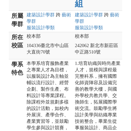
組
建築設計
學群
跨
藝術
建築設計
學群
跨
藝術
所屬
學群
學群
學群
服裝設計
學類
服裝設計
學類
校本部
校本部
所在
校區
104336臺北市中山區
242062 新北市新莊區
大直街70號
中正路510號
本學系培育服飾產業
1.培育紡織與時尚產業
學系
之專業人才為目標，
人才，規模與課程最
特色
以服裝設計為主軸並
完整科系，擁有國際
輔以流行設計、經營
化師資陣容及設備完
企劃、製作生產、布
善的教學大樓，與國
料設計等專業課程。
外學校共教共學、交
除課程外並規劃多樣
換師生，拓展國際學
的設計活動，如校內
術交流。鼓勵學生將
外展演、產學合作、
設計美學與紡織專業
產業實習等，並鼓勵
技術整合，畢業生從
學生參與設計競賽，
事服裝設計、商品企