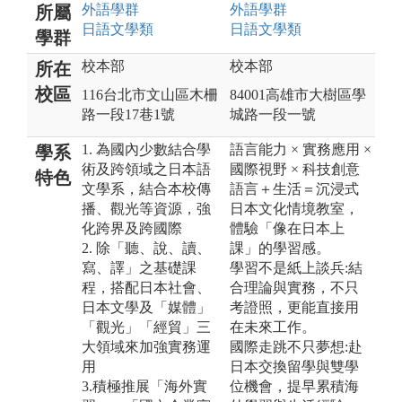
外語
學群
外語
學群
所屬
日語文
學類
日語文
學類
學群
校本部
校本部
所在
校區
116台北市文山區木柵
84001高雄市大樹區學
路一段17巷1號
城路一段一號
1. 為國內少數結合學
語言能力 × 實務應用 ×
學系
術及跨領域之日本語
國際視野 × 科技創意
特色
文學系，結合本校傳
語言＋生活＝沉浸式
播、觀光等資源，強
日本文化情境教室，
化跨界及跨國際
體驗「像在日本上
2. 除「聽、說、讀、
課」的學習感。
寫、譯」之基礎課
學習不是紙上談兵:結
程，搭配日本社會、
合理論與實務，不只
日本文學及「媒體」
考證照，更能直接用
「觀光」「經貿」三
在未來工作。
大領域來加強實務運
國際走跳不只夢想:赴
用
日本交換留學與雙學
3.積極推展「海外實
位機會，提早累積海