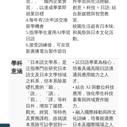
習」、「國內企業實
外學習與生活經驗。
習」，以達成畢業即
創意 × 科技 × 日語: 結
就業目標
合新媒體與智慧教
4.每年有2次申請交換
室。
留學機會
校園生活超有日本味:
5.指導學生運用AI學習
和風祭與日本文化活
日語
動。
6.接受訓練後，可在世
新廣播電台製作節目
「日本語文學系」是
• 以日語專業為核心，
學科
泛指專門在研究日本
培養具備高階日語溝
意涵
語文及日本文學領域
通與應用能力之人
之科系，但本系除基
才。
礎扎實的「聽」、
• 結合 AI 與數位科技
「說」、「讀」、
應用，強化學生科技
「寫」、「譯」等科
素養與跨域實作能
目外，增加了媒體、
力。
觀光、經貿、等特色
• 融入國際移動與跨文
及實務課程。故就讀
化訓練，培養能適應
本系除可以學習到一
日本及國際職場之人