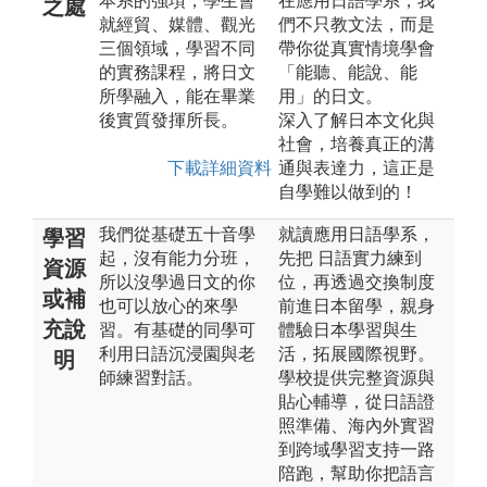
本系的強項，學生會
在應用日語學系，我
之處
就經貿、媒體、觀光
們不只教文法，而是
三個領域，學習不同
帶你從真實情境學會
的實務課程，將日文
「能聽、能說、能
所學融入，能在畢業
用」的日文。
後實質發揮所長。
深入了解日本文化與
社會，培養真正的溝
下載詳細資料
通與表達力，這正是
自學難以做到的！
我們從基礎五十音學
就讀應用日語學系，
學習
起，沒有能力分班，
先把 日語實力練到
資源
所以沒學過日文的你
位，再透過交換制度
或補
也可以放心的來學
前進日本留學，親身
充說
習。有基礎的同學可
體驗日本學習與生
利用日語沉浸園與老
活，拓展國際視野。
明
師練習對話。
學校提供完整資源與
貼心輔導，從日語證
照準備、海內外實習
到跨域學習支持一路
陪跑，幫助你把語言