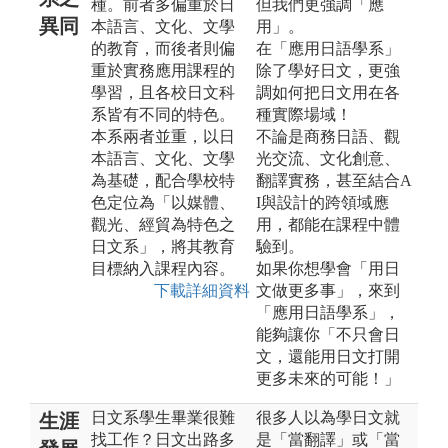
種。前者多偏重於日
但我們更強調「應
異同
本語言、文化、文學
用」。
的教育，而後者則偏
在「應用日語學系」
重於實務應用課程的
除了學好日文，更強
學習，且各校日文科
調如何把日文用在各
系皆有不同的特色。
種實際場域！
本系兩者並重，以日
不論是商務日語、觀
本語言、文化、文學
光交流、文化創意、
為基礎，配合學校特
翻譯實務，甚至結合A
色定位為「以媒體、
I與設計的跨領域應
觀光、經貿為特色之
用，都能在課程中體
日文系」，將其教育
驗到。
目標納入課程內容。
如果你想學會「用日
下載詳細資料
文做更多事」，來到
「應用日語學系」，
能夠讓你「不只會日
文，還能用日文打開
更多未來的可能！」
日文系學生畢業很難
很多人以為學日文就
生涯
找工作？日文出路多
是「當翻譯」或「當