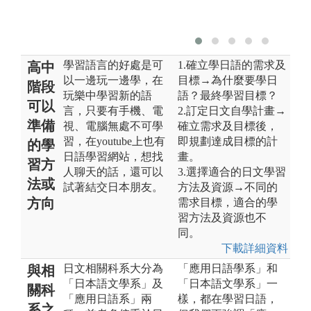
學習語言的好處是可
1.確立學日語的需求及
高中
以一邊玩一邊學，在
目標→為什麼要學日
階段
玩樂中學習新的語
語？最終學習目標？
可以
言，只要有手機、電
2.訂定日文自學計畫→
準備
視、電腦無處不可學
確立需求及目標後，
習，在youtube上也有
即規劃達成目標的計
的學
日語學習網站，想找
畫。
習方
人聊天的話，還可以
3.選擇適合的日文學習
法或
試著結交日本朋友。
方法及資源→不同的
方向
需求目標，適合的學
習方法及資源也不
同。
下載詳細資料
日文相關科系大分為
「應用日語學系」和
與相
「日本語文學系」及
「日本語文學系」一
關科
「應用日語系」兩
樣，都在學習日語，
系之