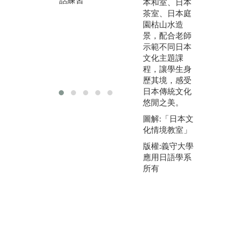
話練習
圖
本和室、日本
版權:世新大學
本
茶室、日本庭
日文系
園枯山水造
景，配合老師
示範不同日本
文化主題課
程，讓學生身
歷其境，感受
日本傳統文化
悠閒之美。
圖解:「日本文
化情境教室」
版權:義守大學
應用日語學系
所有