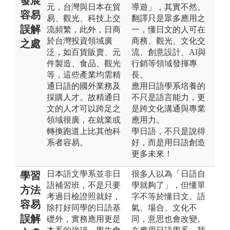
發展
元，台灣與日本在貿
導遊」，其實不然。
容易
易、觀光、科技上交
翻譯只是眾多應用之
誤解
流頻繁，此外，日商
一，懂日文的人可在
於台灣投資領域廣
商務、觀光、文化交
之處
泛，如百貨販賣、元
流、創意設計、AI與
件製造、食品、觀光
行銷等領域發揮專
等，這些產業均需精
長。
通日語的國外業務及
應用日語學系培養的
採購人才。故精通日
不只是語言能力，更
文的人才可以跨足之
是跨文化溝通與專業
領域很廣，在就業或
應用力。
轉換跑道上比其他科
學日語，不只是說得
系者容易。
好，而是用日語創造
更多未來！
日本語文學系並非日
很多人以為「日語自
學習
語補習班，不是只要
學就夠了」，但懂單
方法
考過日檢證照就好，
字不等於懂日文。語
容易
除打好同學的日語基
氣、場合、文化不
誤解
礎外，實務應用更是
同，意思也會改變。