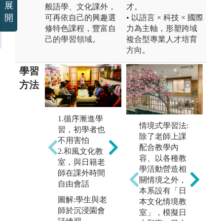
展
般語學、文化課外，
才。
開
可再依自己的興趣選
• 以語言 × 科技 × 國際
修特色課程，豐富自
力為主軸，形塑跨域
己的學習領域。
複合型專業人才培育
方向。
學習
方法
1.循序漸進學
情境式學習法:
習，初學者也
落實基礎課程
除了老師上課
不用害怕
小班制，藉此
配合教學內
2.和風文化教
控制人數，增
容、以各種教
室，與日籍老
加日語練習機
學活動營造相
師在課外時間
透
會。
關情境之外，
自由會話
習
本系設有「日
圖解:小班教
所
圖解:學生與老
本文化情境教
學，增加實作
境
師於沉浸園會
室」，模擬日
練習時間