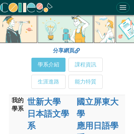
ColleGo! 大學選才與高中育才輔助系統
分享網頁
學系介紹
課程資訊
生涯進路
能力特質
我的
世新大學
國立屏東大
學系
日本語文學
學
系
應用日語學