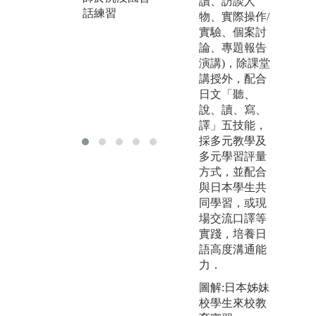
讀、訪談人
練習時間
話練習
圖
物、實際操作/
版權:世新大學
本
實驗、個案討
日文系
論、專題報告
演講)，除課堂
講授外，配合
日文「聽、
說、讀、寫、
譯」五技能，
採多元教學及
多元學習評量
方式，並配合
與日本學生共
同學習，或現
場交流口譯等
實踐，培養日
語高度溝通能
力．
圖解:日本姊妹
校學生來校教