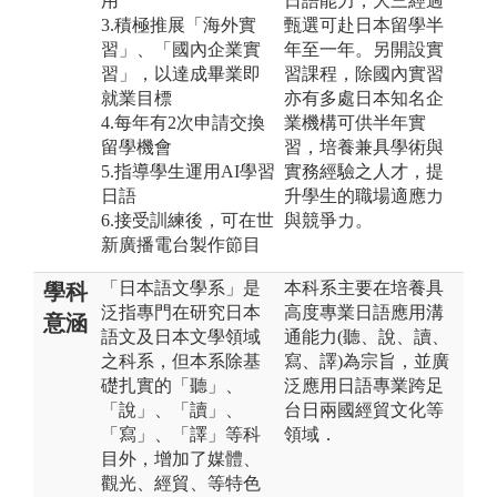
用
日語能力，大三經過
3.積極推展「海外實
甄選可赴日本留學半
習」、「國內企業實
年至一年。另開設實
習」，以達成畢業即
習課程，除國內實習
就業目標
亦有多處日本知名企
4.每年有2次申請交換
業機構可供半年實
留學機會
習，培養兼具學術與
5.指導學生運用AI學習
實務經驗之人才，提
日語
升學生的職場適應力
6.接受訓練後，可在世
與競爭力。
新廣播電台製作節目
「日本語文學系」是
本科系主要在培養具
學科
泛指專門在研究日本
高度專業日語應用溝
意涵
語文及日本文學領域
通能力(聽、說、讀、
之科系，但本系除基
寫、譯)為宗旨，並廣
礎扎實的「聽」、
泛應用日語專業跨足
「說」、「讀」、
台日兩國經貿文化等
「寫」、「譯」等科
領域．
目外，增加了媒體、
觀光、經貿、等特色