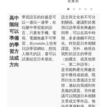
育實習
學習語言的好處是可
語文與文化有不可分
高中
以一邊玩一邊學，在
割關係。建議對於應
階段
玩樂中學習新的語
用日語學系有興趣的
可以
言，只要有手機、電
同學，可以在高中時
準備
視、電腦無處不可學
期，多多接觸不同文
習，在youtube上也有
化。特別是日本相關
的學
日語學習網站，想找
課題。另外，檢視自
習方
人聊天的話，還可以
我對於語文的學習
法或
試著結交日本朋友。
（如國文、或其他第
方向
一、第二外語等），
是否能夠產生興趣並
從中獲得成就感。既
而衍生出透過語文習
得，連結自我感到有
意義的課題。另外建
議可以閱讀日本相關
文章或文學作品。無
論是透過動漫、電影