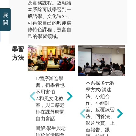
及實務課程。故就讀
本系除可以學習到一
展
般語學、文化課外，
開
可再依自己的興趣選
修特色課程，豐富自
己的學習領域。
學習
方法
1.循序漸進學
本系採多元教
習，初學者也
落實基礎課程
學方式(講述
不用害怕
小班制，藉此
法、小組合
2.和風文化教
控制人數，增
作、小組討
室，與日籍老
加日語練習機
論、反覆練習
師在課外時間
透
會。
法、回答法、
自由會話
習
影片欣賞、上
圖解:小班教
所
圖解:學生與老
台報告、跟
學，增加實作
境
師於沉浸園會