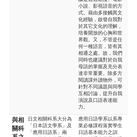
小說、影視語音的方
式。藉由多接觸異文
化經驗，啟發自我對
於其它文化的理解，
培養開放的心胸和世
界觀。又，不管是任
何一種語言，皆有其
相通之處。故，我們
同時也建議對於自我
母語的掌握及充分表
達非常重要。除多方
閱讀課外讀物外，可
針對不同議題與同學
互相討論，提升自我
演說及口語表達能
力。
日文相關科系大分為
應用日語學系以系專
與相
「日本語文學系」及
業必修課程落實學生
關科
「應用日語系」兩
日語基本能力之訓
系之