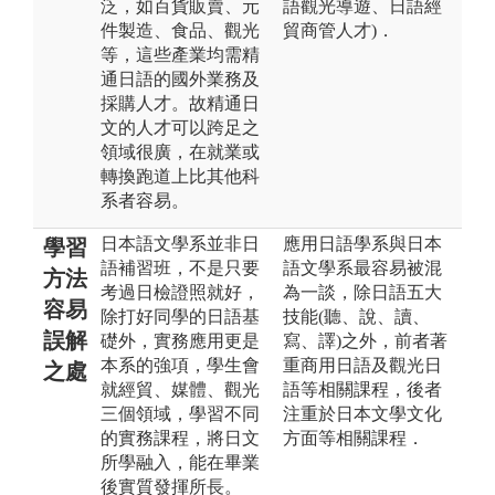
泛，如百貨販賣、元
語觀光導遊、日語經
件製造、食品、觀光
貿商管人才)．
等，這些產業均需精
通日語的國外業務及
採購人才。故精通日
文的人才可以跨足之
領域很廣，在就業或
轉換跑道上比其他科
系者容易。
日本語文學系並非日
應用日語學系與日本
學習
語補習班，不是只要
語文學系最容易被混
方法
考過日檢證照就好，
為一談，除日語五大
容易
除打好同學的日語基
技能(聽、說、讀、
誤解
礎外，實務應用更是
寫、譯)之外，前者著
本系的強項，學生會
重商用日語及觀光日
之處
就經貿、媒體、觀光
語等相關課程，後者
三個領域，學習不同
注重於日本文學文化
的實務課程，將日文
方面等相關課程．
所學融入，能在畢業
後實質發揮所長。