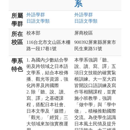
系
外語
學群
外語
學群
所屬
日語文
學類
日語文
學類
學群
校本部
屏商校區
所在
校區
116台北市文山區木柵
900392屏東縣屏東市
路一段17巷1號
民生東路51號
1. 為國內少數結合學
本學系強調「聽、
學系
術及跨領域之日本語
說、讀、寫、譯」五
特色
文學系，結合本校傳
項日文技能的確實紥
播、觀光等資源，強
根訓練。大一至大四
化跨界及跨國際
皆開設口語訓練及寫
2. 除「聽、說、讀、
作等相關課程，並實
寫、譯」之基礎課
施小班教學，強調
程，搭配日本社會、
「做中學」與「學中
日本文學及「媒體」
做」，積極推動國際
「觀光」「經貿」三
交流。為使學生認識
大領域來加強實務運
日本風土民情及提升