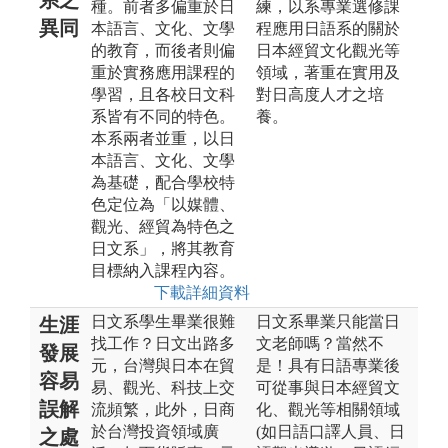
種。前者多偏重於日
練，以系專業選修課
異同
本語言、文化、文學
程應用日語系的關於
的教育，而後者則偏
日本經貿文化觀光等
重於實務應用課程的
領域，著重在實用及
學習，且各校日文科
對日高度人才之培
系皆有不同的特色。
養。
本系兩者並重，以日
本語言、文化、文學
為基礎，配合學校特
色定位為「以媒體、
觀光、經貿為特色之
日文系」，將其教育
目標納入課程內容。
下載詳細資料
日文系學生畢業很難
日文系畢業只能當日
生涯
找工作？日文出路多
文老師嗎？當然不
發展
元，台灣與日本在貿
是！具有日語專業後
容易
易、觀光、科技上交
可從事與日本經貿文
誤解
流頻繁，此外，日商
化、觀光等相關領域
於台灣投資領域廣
(如日語口譯人員、日
之處