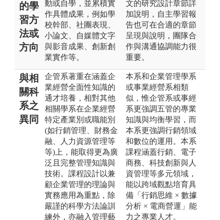
動或自學，並累積實
文的研究設計章節詳
的學
作具體成果，例如學
加說明，自主學習報
習方
校幹部、社團表現、
告也可在合適的章節
法或
小論文、自媒體文字
呈現與說明，團隊合
方向
與影音成果、創新創
作與溝通協調能力很
業實作等。
重要。
企管系著重在涵蓋企
本系和企業管理學系
與相
業經營全面性知識的
或事業經營系相類
關科
通才培養，相對其他
似，惟企管系或事經
系之
相關學系在企業經營
系更強調五管的專業
異同
特定產業別或職能別
知識與均衡學習，而
(如行銷管理、財務金
本系更強調行銷領域
融、人力資源管理等
和數位的運用。本系
等)上，能取得更為廣
課程涵蓋行銷、電子
泛且完整管理知識與
商務、科技創新與人
技術。課程設計以兼
資管理等多元領域，
顧企業管理的理論與
能以跨域觀點培育具
實務應用為重點，除
備「行銷思維 × 數據
嚴謹的科學方法論訓
分析 × 電商營運」能
練外，亦融入管理藝
力之專業人才。