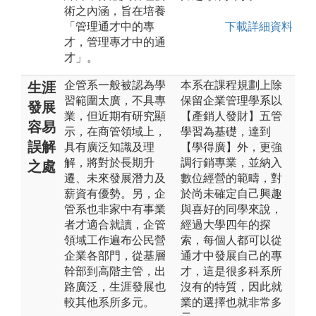
術之內涵，旨在培養
「管理通才中的專
下載詳細資料
才，管理專才中的通
才」。
企管系一般被認為學
本系在課程規劃上除
生涯
習範圍太廣，不具專
保留企業管理學系以
發展
業，但近期有研究顯
【產銷人發財】五管
容易
示，在商管領域上，
學習為基礎，達到
誤解
具有廣泛知識及理
【學得廣】外，更強
解，將對於長期升
調行銷專業，並納入
之處
遷、未來發展潛力及
數位經營的範疇，對
薪資有優勢。另，企
於尚未確定自己興趣
管系也非家中有事業
與喜好的同學來說，
者才適合就讀，企管
經過大學四年的探
領域工作遍布公民營
索，每個人都可以從
企業各部門，從基層
通才中發展自己的專
幹部到高階主管，出
才，這是很多科系所
路廣泛，生涯發展也
沒有的特質，因此就
較其他系所多元。
業的選擇也就非常多