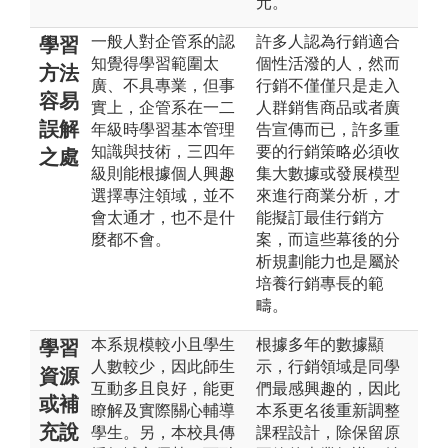
元。
一般人對企管系的認
許多人認為行銷適合
學習
知覺得學習範圍太
個性活潑的人，然而
方法
廣、不具專業，但事
行銷不僅僅只是走入
容易
實上，企管系在一二
人群銷售商品或者廣
誤解
年級時學習基本管理
告宣傳而已，許多重
知識與技術，三四年
要的行銷策略必須收
之處
級則能根據個人興趣
集大數據或發展模型
選擇專注領域，並不
來進行商業分析，才
會太通才，也不是什
能擬訂最佳行銷方
麼都不會。
案，而這些幕後的分
析規劃能力也是屬於
培養行銷專長的範
疇。
本系規模較小且學生
根據多年的數據顯
學習
人數較少，因此師生
示，行銷領域是同學
資源
互動多且良好，能更
們最感興趣的，因此
或補
瞭解及實際關心輔導
本系更名後重新調整
充說
學生。另，本校具傳
課程設計，除保留原