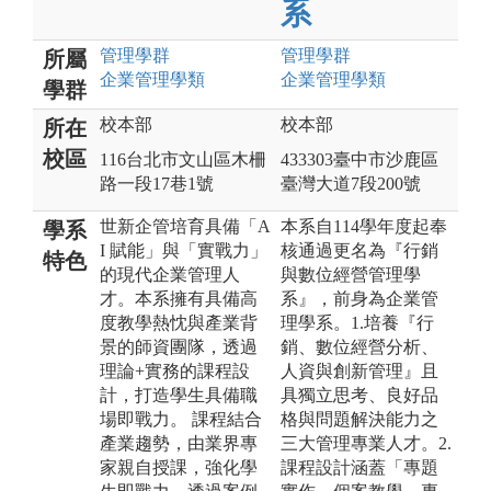
系
管理
學群
管理
學群
所屬
企業管理
學類
企業管理
學類
學群
校本部
校本部
所在
校區
116台北市文山區木柵
433303臺中市沙鹿區
路一段17巷1號
臺灣大道7段200號
世新企管培育具備「A
本系自114學年度起奉
學系
I 賦能」與「實戰力」
核通過更名為『行銷
特色
的現代企業管理人
與數位經營管理學
才。本系擁有具備高
系』，前身為企業管
度教學熱忱與產業背
理學系。1.培養『行
景的師資團隊，透過
銷、數位經營分析、
理論+實務的課程設
人資與創新管理』且
計，打造學生具備職
具獨立思考、良好品
場即戰力。 課程結合
格與問題解決能力之
產業趨勢，由業界專
三大管理專業人才。2.
家親自授課，強化學
課程設計涵蓋「專題