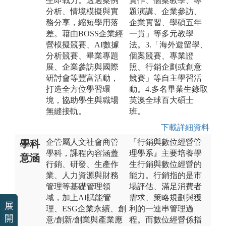
生即戰力。透過案例
實作、個案教學、專
分析、情境模擬與實
題演講、企業參訪、
務分享，縮短學用落
企業實習、學碩五年
差。藉由BOSS企業經
一貫」等多元教學
營模擬競賽、AI數據
法。3.「海外遊留學、
分析競賽、畢業專題
個案競賽、專業證
展、企業參訪與國際
照、行銷企劃或創意
研討會等豐富活動，
競賽」等自主學習活
打造全方位學習環
動。4.多名畢業生錄取
境，協助學生與職場
英澳全球百大碩士
無縫接軌。
班。
下載詳細資料
企管屬人文社會商管
『行銷與數位經營管
學科
學科，課程內容涵蓋
理學系』主要培養學
意涵
行銷、研發、生產作
生行銷與數位經營的
業、人力資源與財務
能力。行銷指的是市
管理等基礎管理領
場評估、滿足消費者
域，加上AI賦能管
需求、策略規劃與獲
展
理、ESG企業永續、創
利的一連串管理過
開
意/創新/創業與產業應
程。而數位經營係指