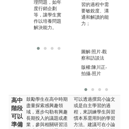
行討論，以培
小
理問題，如年
習的過程中需
養解決問題能
進
度行銷企劃
要敏銳度、溝
力、擴散聚歛
養
等，讓學生實
通和解讀的能
思考能力、資
達
作以培養問題
力；
料收集與問題
調
解決能力。
分析能力。
化
力
圖解:照片-觀
察和訪談法
版權:陳川正-
拍攝-照片
鼓勵學生在高中時期
可以透過撰寫小論文
高中
盡量探索感興趣領
或是自主學習的過
階段
域，逐步勾勒有興趣
程，來訓練學生與習
可以
長期投入的議題或產
慣本系需用到的學習
準備
業，參與相關研習活
方法。建議可在小論