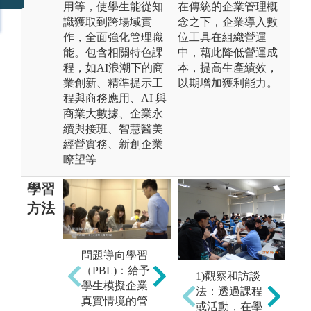
用等，使學生能從知
在傳統的企業管理概
識獲取到跨場域實
念之下，企業導入數
作，全面強化管理職
位工具在組織營運
能。包含相關特色課
中，藉此降低營運成
程，如AI浪潮下的商
本，提高生產績效，
業創新、精準提示工
以期增加獲利能力。
程與商務應用、AI 與
商業大數據、企業永
續與接班、智慧醫美
經營實務、新創企業
瞭望等
學習
方法
問題導向學習
個案研討（參
團
（PBL)：給予
1)觀察和訪談
與式學習）:針
習
學生模擬企業
法：透過課程
對指定個案進
告
真實情境的管
或活動，在學