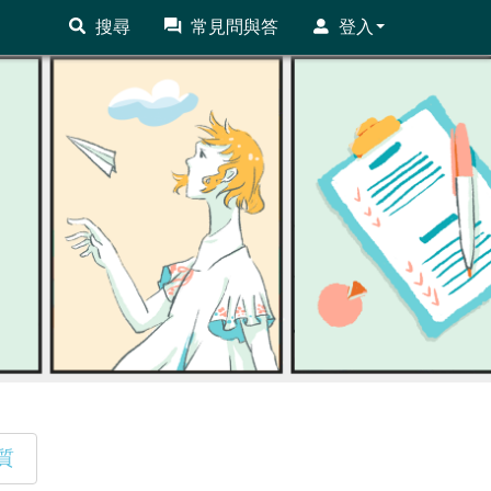
搜尋
常見問與答
登入
質