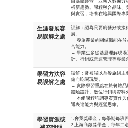
自媒體經營；並融入數據分
析新趨勢。課程融合品味、
與實習，培養在地與國際專
誤解：認為只要廚藝好或接
生涯發展容
展。
易誤解之處
→ 餐旅產業的關鍵職能在
合能力。
→ 畢業生多從基層理解現
計、行銷或營運管理等專業
誤解：常被誤以為餐旅組主
學習方法容
偏向吃喝玩樂。
易誤解之處
→ 實際學習重點在於餐旅
體驗設計、數位行銷與資料
→ 本組課程強調專案實作
通表達能力與經營思維。
1.舍我獎學金，每學期每班
學習資源或
2.上海商銀獎學金，每年二
補充說明