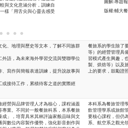
圖解:專題
較與文化意涵分析，訓練自
現場營運，過程中
版權:輔大
一樣「用舌尖與心靈去感受
品牌」。
讀文化、地理與歷史等文本，了解不同族群
餐旅系的學生除了
等）的經營管理具
第二外語，為未來海外學習交流與雙聯學位
習模式產生興趣，
製、烘焙等）以及
創作、寫作與簡報表達訓練，提升說故事與
上的要求，鼓勵證
志工或接待工作，累積待客之道的實際經
旅經營與品牌管理人才為核心，課程涵蓋
本科系為餐旅管理
等專業。不同於一般餐旅科系，本系餐旅
飲管理學系或旅館
養成」，培育具米其林評論家般品味與文
要核心課程，但仍
播與數位內容製作優勢，強化影音創作與
系、航空系之觀光