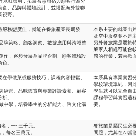
析與AI應用，拓展智慧旅宿與顧客行為分
美食、品牌與體驗設計，並搭配海外雙聯
業視野。
待服務態度佳，就能在餐旅產業長期發
本系主要的就業出
及空中服務並不是
於品牌策略、顧客洞察、數據應用與跨域整
另外餐旅業是屬於
般家人相處可能會
場運作，逐步發展為品牌企劃、顧客體驗設
感的行業，若喜歡
角色。
要在學做菜或服務技巧，課程內容輕鬆、
本系具有專業實習
學校環境單純，因
品牌經營、品味鑑賞與專業評論素養、顧客
學生就可以完全自
分析。
課程學習與實習過
與做中學，培養學生的分析能力、跨文化溝
要。
四名，一~三千元。
餐旅業是屬民生必
名，每名三萬元。
問題，尤其在AI當