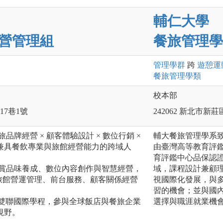
輔仁大學
營管理組
餐旅管理學
管理
學群
跨
遊憩運
餐旅管理
學類
校本部
17巷1號
242062 新北市新
品牌經營 × 顧客體驗設計 × 數位行銷 ×
輔大餐旅管理學系
兼具餐飲專業與旅館經營能力的跨域人
由臺灣高等教育評鑑
育評鑑中心品保認
鑑賞品味養成、數位內容創作與智慧經營，
域，課程設計兼顧
專業：包括旅館營運管理、前台服務、顧客關係經營
視國際化發展，與
習的機會；並與國
團雙聯國際學程，參與全球飯店與餐旅企業
選擇與職涯就業機
視野。