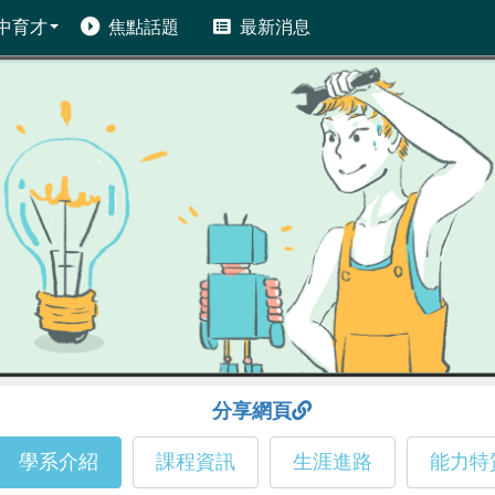
中育才
焦點話題
最新消息
分享網頁
學系介紹
課程資訊
生涯進路
能力特