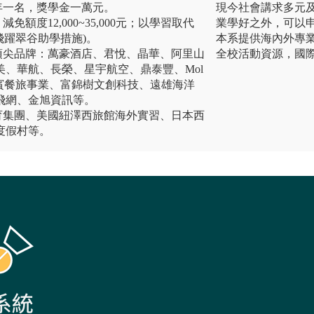
年一名，獎學金一萬元。
現今社會講求多元
免額度12,000~35,000元；以學習取代
業學好之外，可以
元(飛躍翠谷助學措施)。
本系提供海內外專
頂尖品牌：萬豪酒店、君悅、晶華、阿里山
全校活動資源，國
、華航、長榮、星宇航空、鼎泰豐、Mol
燈燈庵、饗賓餐旅事業、富錦樹文創科技、遠雄海洋
飛網、金旭資訊等。
育集團、美國紐澤西旅館海外實習、日本西
度假村等。