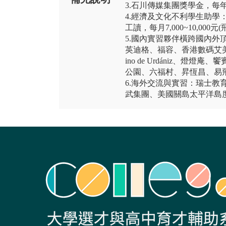
3.石川傳媒集團獎學金，每
4.經濟及文化不利學生助學：減
工讀，每月7,000~10,000
5.國內實習夥伴橫跨國內外
英迪格、福容、香港數碼艾美
ino de Urdániz、
公園、六福村、昇恆昌、易
6.海外交流與實習：瑞士教
武集團、美國關島太平洋島