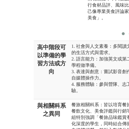
行食材品評、風味比
己像專業美食評論家
美食」。
1. 社會與人文素養：多閱
高中階段可
的生活方式與需求。
以準備的學
2. 語言能力：加強英文或
習方法或方
學程做準備。
向
3. 表達與創意：嘗試影音
自媒體操作力。
4. 服務體驗：參與營隊、
驗。
餐旅相關科系：皆以培育餐
與相關科系
餐飲文化、美食評鑑與行銷
之異同
組特別強調「餐旅品味鑑賞
化深度的學生，同時結合傳