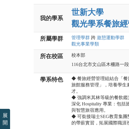
世新大學
我的學系
觀光學系餐旅經
管理
學群
跨
遊憩運動
學群
所屬學群
觀光事業
學類
校本部
所在校區
116台北市文山區木柵路一段
◆ 餐旅經營管理組結合「餐旅
學系特色
旅館服務管理」，培養學生
才。
◆ 強調米其林等級的餐飲
深化 Hospitality 
與智慧旅宿應用。
展
◆ 可銜接瑞士SEG教育集
開
的帶薪實習，拓展國際職涯