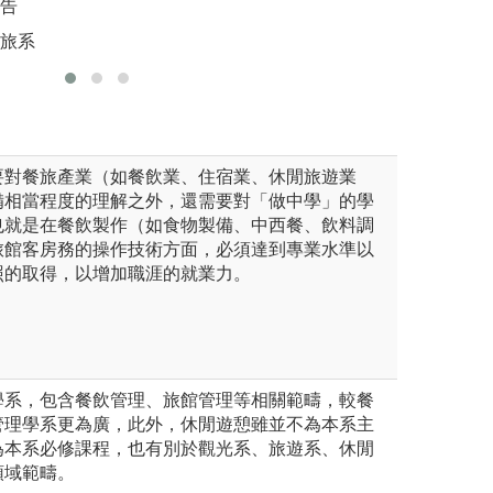
報告
版權:輔大
就像經營「自己的小型餐廳或
餐旅系
要對餐旅產業（如餐飲業、住宿業、休閒旅遊業
備相當程度的理解之外，還需要對「做中學」的學
也就是在餐飲製作（如食物製備、中西餐、飲料調
旅館客房務的操作技術方面，必須達到專業水準以
照的取得，以增加職涯的就業力。
學系，包含餐飲管理、旅館管理等相關範疇，較餐
管理學系更為廣，此外，休閒遊憩雖並不為本系主
為本系必修課程，也有別於觀光系、旅遊系、休閒
領域範疇。