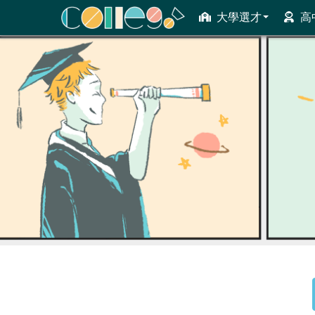
大學選才
高
ColleGo! 大學選才與高中育才輔助系統