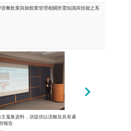
學習餐飲業與旅館業管理相關所需知識與技能之系
經營」
 自主蒐集資料，須提供以流暢並具有邏
「數據驅動學習，
實作實習:
點養成後，進一步學習策劃主
程報告
透過 AI 與數據
圖解:實作
，從企劃、內容產製、宣傳到
動，學會用數據來