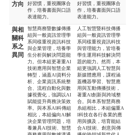
方向
好習慣，重視團隊合
好習慣，重視團隊合
作，培養書面與口語
作，培養書面與口語
表達能力。
表達能力。
智慧商務暨數據傳播
人工智慧暨科技傳播
與相
組與一般資訊管理學
組與一般資訊管理學
關科
系同樣重視資訊科技
系同樣重視資訊科技
系之
與企業管理，培養學
與管理能力，皆培養
異同
生分析與解決問題能
學生運用科技解決問
力。但本組更著重AI
題的能力。然而，本
技術應用與智慧企業
組更強調人工智慧與
轉型，涵蓋AI資料分
新媒體應用，課程涵
析、企業資訊系統整
蓋機器學習、智慧應
合、流程自動化與數
用與互動傳播技術，
據視覺化，強調以AI
著重AI創新與跨域整
賦能提升商務決策效
合。與本系智慧商務
率。與本系AI科傳組
糸組相比，本組偏重A
相比，本組偏向AI解
I科技在各行各業的應
決企業管理問題，培
用與擴及，培育能結
養兼具AI技術、智慧
合AI技術、創意與傳
商務應用與數據溝通
播的跨領域新世代人