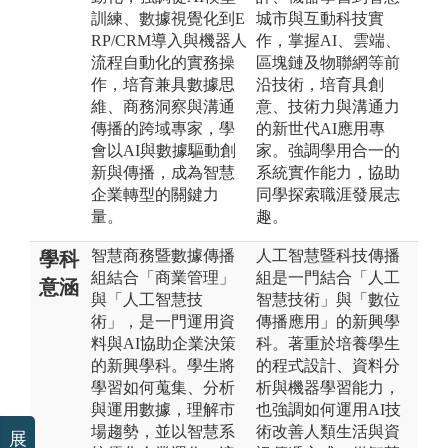
訓練、數據視覺化到E
城市與互動科技實
RP/CRM導入與機器人
作，掌握AI、雲端、
流程自動化的實務操
區塊鏈及物聯網等前
作，培育兼具數據思
沿技術，培育具創
維、商務洞察與溝通
意、技術力與溝通力
傳播的跨域專家，學
的新世代AI應用專
會以AI與數據驅動創
家。強調學用合一的
新與傳播，成為智慧
系統實作能力，協助
企業轉型的關鍵力
同學探索職涯發展志
量。
趣。
智慧商務暨數據傳播
人工智慧暨科技傳播
學科
組結合「商業管理」
組是一門結合「人工
意涵
與「人工智慧技
智慧技術」與「數位
術」，是一門運用資
傳播應用」的新興學
料與AI協助企業決策
科。著重於培養學生
的新興學科。學生將
的程式設計、資料分
學習如何蒐集、分析
析與機器學習能力，
與運用數據，理解市
也強調如何運用AI技
場趨勢，並以智慧系
術改善人類生活與資
展