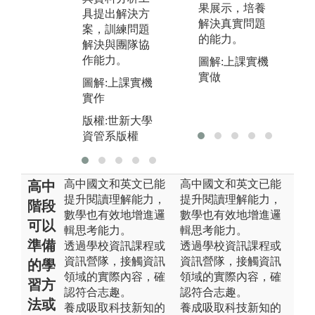
間
果展示，培養
導入完整體驗
具提出解決方
培
解決真實問題
企業數位轉型
案，訓練問題
力
的能力。
流程。
解決與團隊協
作能力。
圖
圖解:上課實機
圖解:雲端證照
活
實做
圖解:上課實機
版權:世新大學
實作
版
資管系版權
資
版權:世新大學
資管系版權
高中國文和英文已能
高中國文和英文已能
高中
提升閱讀理解能力，
提升閱讀理解能力，
階段
數學也有效地增進邏
數學也有效地增進邏
可以
輯思考能力。
輯思考能力。
準備
透過學校資訊課程或
透過學校資訊課程或
資訊營隊，接觸資訊
資訊營隊，接觸資訊
的學
領域的實際內容，確
領域的實際內容，確
習方
認符合志趣。
認符合志趣。
法或
養成吸取科技新知的
養成吸取科技新知的