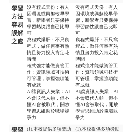
沒有程式天份：有人
沒有程式天份：有人
學習
因環境或興趣較早學
因環境或興趣較早學
方法
習，新學者只要保持
習，新學者只要保持
容易
學習熱忱跟自己比即
學習熱忱跟自己比即
誤解
可
可
寫程式爆肝：不只寫
寫程式爆肝：不只寫
之處
程式，做任何事有熱
程式，做任何事有熱
情且努力投入肯定花
情且努力投入肯定花
時間
時間
程式強才能做資管工
程式強才能做資管工
作：資訊領域可技術
作：資訊領域可技術
可管理，掌握強項能
可管理，掌握強項能
有成就
有成就
AI讓資訊人失業：AI
AI讓資訊人失業：AI
不會取代人類，但不
不會取代人類，但不
懂AI會被取代，開放
懂AI會被取代，開放
學習思維助於職場競
學習思維助於職場競
爭力
爭力
(1).本校提供多項奬助
(1).本校提供多項奬助
學習