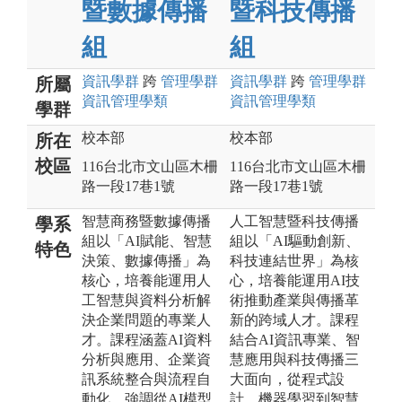
暨數據傳播
暨科技傳播
組
組
資訊
學群
跨
管理
學群
資訊
學群
跨
管理
學群
所屬
資訊管理
學類
資訊管理
學類
學群
校本部
校本部
所在
校區
116台北市文山區木柵
116台北市文山區木柵
路一段17巷1號
路一段17巷1號
智慧商務暨數據傳播
人工智慧暨科技傳播
學系
組以「AI賦能、智慧
組以「AI驅動創新、
特色
決策、數據傳播」為
科技連結世界」為核
核心，培養能運用人
心，培養能運用AI技
工智慧與資料分析解
術推動產業與傳播革
決企業問題的專業人
新的跨域人才。課程
才。課程涵蓋AI資料
結合AI資訊專業、智
分析與應用、企業資
慧應用與科技傳播三
訊系統整合與流程自
大面向，從程式設
動化，強調從AI模型
計、機器學習到智慧