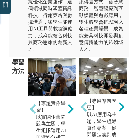
統優化企業運作。這
訊傳遞方式。從智慧
開
個領域同時涵蓋資訊
商務、智慧醫療到互
科技、行銷策略與數
動媒體與遊戲應用，
據溝通，讓學生能運
學生將學會把AI融入
用AI工具與數據洞察
各種產業場景，成為
力，成為能結合科技
能兼具科技開發與創
與商務思維的創新人
意傳播能力的跨領域
才。
人才。
學習
方法
【
【專題導向學
【系統實作訓
【專題實作學
習
習】
練】
習】
結
以AI應用為主
實際操作ER
以實際企業問
訊
題，學生組隊
P、CRM、RP
題為主題，學
識
實作專案，從
A等企業系
生組隊運用AI
能
問題定義到成
統，從規劃到
與資料分析工