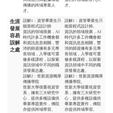
傳播的跨域專業人
才。
才。
誤解1：資管畢業生只
誤解1：資管畢業生只
生涯
能當程式設計師
能當程式設計師。
發展
資訊的領域很廣，AI
資訊的領域很廣，AI
容易
時代許多工作機會都
時代許多工作機會都
誤解
和資訊息息相關，豐
和資訊息息相關，豐
沛的師資擁有多元專
沛的師資擁有多元專
之處
長領域，入學後可選
長領域，入學後可選
修多樣課程，以探索
修多樣課程，以探索
資訊領域中不同的職
資訊領域中不同的職
涯發展志趣。
涯發展志趣。
誤解2：世新資源獨厚
誤解2：世新資源獨厚
傳播學院
傳播學院。
世新大學很重視資管
世新大學很重視資管
系，擁有三大研究中
系，擁有三大研究中
心，提供多種設備供
心，提供多種設備供
畢業專題實作，傳院
畢業專題實作，傳院
亦提供跨域學習。
亦提供跨域學習。