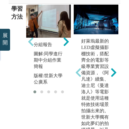
學習
方法
展
好萊塢最新的
開
分組報告
業界參訪
創
LED虛擬攝影
棚技術，搭配
圖解:同學進行
圖解:進行異地
圖
齊全的電影等
期中分組作業
教學參訪活動
課
級專業實習設
簡報
版權:世新大學
版
備資源，《阿
版權:世新大學
公廣系
公
凡達》續集、
公廣系
迪士尼《曼達
洛人》等電影
就是使用這種
特效技術場景
拍攝出來的。
世新大學獨有
如此夢幻的拍