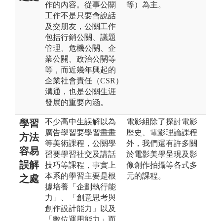
作的內容。從事公關
等）為主。
工作不是只要會說話
及交朋友，公關工作
包括行銷公關、議題
管理、危機公關、企
業公關、政治公關等
等，而近幾年興起的
企業社會責任（CSR）
溝通，也是公關生涯
發展的重要內涵。
不少高中生誤解以為
電影組除了探討電影
學習
廣告學習要學習畫畫
歷史、電影理論課程
方法
等美術課程，公關學
外，我們還有許多關
容易
習要學習社交及講話
於電影美學呈現及影
誤解
技巧等課程，事實上
像創作拍攝等各式多
本系的學習主要是根
元的課程。
之處
據培養「企劃執行能
力」、「創意思考與
創作設計能力」以及
「數位運用能力」而