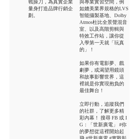
戰操刀，為真實企業
與專業實習空間，例
量身打造品牌行銷企
如媲美業界規格的LVS
劃。
智能攝製基地、Dolby
Atmos杜比全景聲混音
室、以及高階剪輯與
特效工作站，讓你從
入學第一天就「玩真
的」！
如果你有電影夢、戲
劇夢，或渴望用鏡頭
和故事影響世界，這
裡就是你實現抱負的
最佳舞台！
立即行動，追蹤我們
的社群，了解更多精
彩內幕！ 搜尋 FB 或 I
G：「世新廣電」 #你
的夢想從這裡開始起
飛 #世新廣電 #實戰影