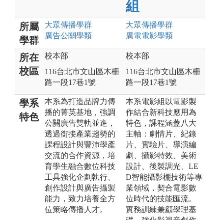
組
大眾傳播
學群
大眾傳播
學群
所屬
廣告公關
學類
廣電電影
學類
學群
校本部
校本部
所在
校區
116台北市文山區木柵
116台北市文山區木柵
路一段17巷1號
路一段17巷1號
本系為打造品牌力傳
本系電影組以電影製
學系
播的菁英基地，強調
作結合新科技應用為
特色
公關廣告雙軌並進，
特色，課程涵蓋八大
透過銜接產業趨勢的
主軸：劇情片、紀錄
課程設計與豐沛學產
片、實驗片、導演編
交流的合作資源，培
劇、攝影特效、美術
育學生融合數位科技
設計、後製調光、LE
工具強化企劃執行、
D智能攝影棚技術等專
創作設計與廣告攝製
業領域，契合電影數
能力，致力培養全方
位時代的技能匯流。
位策略傳播人才。
實務訓練兼顧學理基