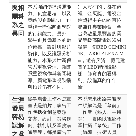
本系強調傳播溝通能
別人沒有的，都在這
與相
力、創意思考、以及
裡！金馬獎、電視金
關科
策略與企劃能力，也
鐘獎得主在內的百位
系之
重視一些偏向商學院
專兼任專業師資，全
異同
的行銷能力。另外，
台灣數量最豐富的業
學生也具備基本的數
界等級高階電影器材
位傳播、設計與影片
設備，例RED GEMINI
製作、以及議題分析
5K、ARRI ALEXA Mi
能力。本系與世新傳
ni，還有斥資上億元建
管系重視管理、新聞
置的LED智能攝影
系重視寫作與新聞報
棚。師資真的看得
導、廣電系重視製播
到、設備真的年年
與拍片仍有不同。
新！
從事廣告工作不是畫
本系未來出路常被學
生涯
畫或是拍片，廣告工
生誤解為是「幕前」
發展
作包括從創意發想、
工作者（藝人、主持
容易
文案、設計、策略規
等），實際以電影產
誤解
劃、執行以及業務溝
業拍攝「幕後」工作
通等等，都是廣告工
（編導、技術人員
之處