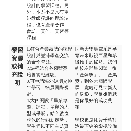
設計的學習課程。另
外，本系不是只有單
純教師授課的理論課
程，也有產學合作、
參訪、實作、實習等
課程。
1.符合產業趨勢的課程
世新大學廣電系是孕
學習
設計與豐沛學產交流
育未來影視巨星和幕
資源
的合作資源。
後推手的搖籃。我們
或補
2.課程結合各類競賽，
的校友群星閃耀，從
充說
培養實戰經驗。
「金鐘獎」、「金馬
3.可申請海外短期交換
獎」到各大國際影
明
生學習，拓展國際視
展，處處可見世新人
野。
的身影，學長姐們就
4.大四開設「畢業專
是你最好的成功典
題」課程，舉辦的大
範！
型成果展，結合數位
時代的行銷新趨勢，
學校更是耗資千萬打
學生們以不同主題實
造最頂尖的影視設備