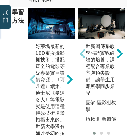
學習
展
開
方法
好萊塢最新的
同學從劇本發
世新圖傳系教
特
LED虛擬攝影
想開始，經歷
學強調實戰經
課
棚技術，搭配
演員試鏡、尋
驗的培養，課
界
齊全的電影等
找拍攝場景，
程配合專業教
來
級專業實習設
從拍攝課程實
室與頂尖設
化
備資源，《阿
作中熟悉各種
備，讓學生用
「
凡達》續集、
電影器材的操
即所學同步業
師
迪士尼《曼達
作，也經由拍
界。
劃
洛人》等電影
攝過程中了解
特
圖解:攝影棚教
就是使用這種
影業拍片的流
中
學
特效技術場景
程模式。
範
版權:世新圖傳
拍攝出來的。
同
圖解:學生拍攝
世新大學獨有
妝
畢製影片照
如此夢幻的拍
情