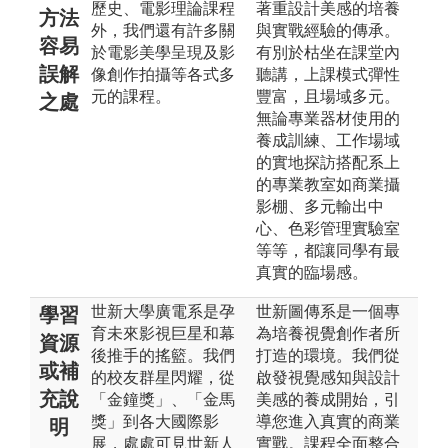
歷史、電影理論課程
著重設計美感的培養
方法
外，我們還有許多關
與實戰經驗的傳承。
容易
於電影美學呈現及影
有別於枯坐在課堂內
誤解
像創作拍攝等各式多
聽講，上課模式彈性
元的課程。
豐富，且場域多元。
之處
無論專業器材使用的
養成訓練、工作場域
的實地探訪搭配系上
的專業教室如商業攝
影棚、多元輸出中
心、色彩管理實驗室
等等，都讓同學有最
真實的臨場感。
世新大學廣電系是孕
世新圖傳系是一個專
學習
育未來影視巨星和幕
為培養視覺創作者所
資源
後推手的搖籃。我們
打造的環境。我們從
或補
的校友群星閃耀，從
啟發視覺感知與設計
充說
「金鐘獎」、「金馬
美感的養成開始，引
獎」到各大國際影
導您進入真實的商業
明
展，處處可見世新人
實戰。課程全面整合