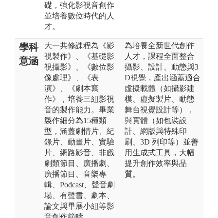
礎，強化影視音創作
並培養數位時代的人
才。
大一共修課程為《影
為培養全新世代創作
學科
視製作》、《基礎影
人才，課程全面整合
意涵
視攝影》、《數位影
攝影、設計、動態與3
像處理》、《表
D視覺，產出涵蓋適合
演》、《劇本寫
虛擬載體（如攝影建
作》，培養三組影視
模、虛擬製片、動態
音的製作能力。畢業
舞台視覺設計等），
製作細分為15種類
與實體（如包裝設
型，涵蓋劇情片、紀
計、網版與特殊印
錄片、動畫片、實驗
刷、3D 列印等）並善
片、網路影音、非戲
用生成式工具，大幅
劇類節目、廣播劇、
提升創作效率與品
廣播節目、音樂專
質。
輯、Podcast、聲音劇
場、有聲書、劇本、
論文與畢展小組等影
音創作範疇。