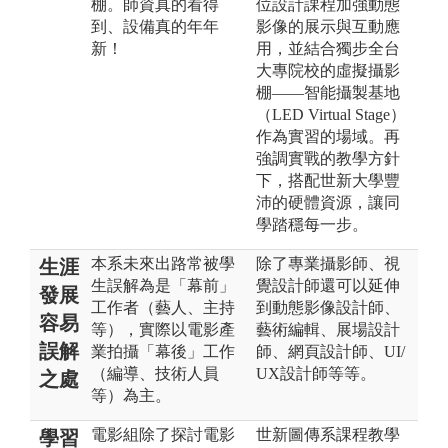
棚。師資真的看得
位設計課程加強動態
到、設備真的年年
影像的展示與互動應
新！
用，並結合獨步全台
大專院校的虛擬攝影
棚——智能攝製基地
（LED Virtual Stage）
作為實習的場域。再
強調實戰的教學方針
下，搭配世新大學豐
沛的硬體資源，讓同
學踏穩每一步。
本系未來出路常被學
除了專業攝影師、視
生涯
生誤解為是「幕前」
覺設計師還可以延伸
發展
工作者（藝人、主持
到動態影像設計師、
容易
等），實際以電影產
藝術編輯、展場設計
誤解
業拍攝「幕後」工作
師、網頁設計師、UI/
（編導、技術人員
UX設計師等等。
之處
等）為主。
電影組除了探討電影
世新圖傳系課程教學
學習