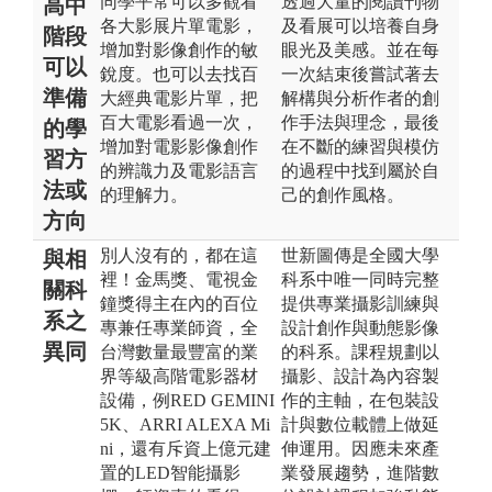
同學平常可以多觀看
透過大量的閱讀刊物
高中
各大影展片單電影，
及看展可以培養自身
階段
增加對影像創作的敏
眼光及美感。並在每
可以
銳度。也可以去找百
一次結束後嘗試著去
準備
大經典電影片單，把
解構與分析作者的創
百大電影看過一次，
作手法與理念，最後
的學
增加對電影影像創作
在不斷的練習與模仿
習方
的辨識力及電影語言
的過程中找到屬於自
法或
的理解力。
己的創作風格。
方向
別人沒有的，都在這
世新圖傳是全國大學
與相
裡！金馬獎、電視金
科系中唯一同時完整
關科
鐘獎得主在內的百位
提供專業攝影訓練與
系之
專兼任專業師資，全
設計創作與動態影像
異同
台灣數量最豐富的業
的科系。課程規劃以
界等級高階電影器材
攝影、設計為內容製
設備，例RED GEMINI
作的主軸，在包裝設
5K、ARRI ALEXA Mi
計與數位載體上做延
ni，還有斥資上億元建
伸運用。因應未來產
置的LED智能攝影
業發展趨勢，進階數