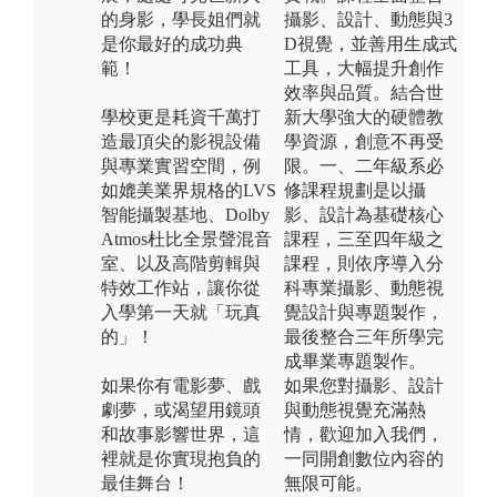
的身影，學長姐們就
攝影、設計、動態與3
是你最好的成功典
D視覺，並善用生成式
範！
工具，大幅提升創作
效率與品質。結合世
學校更是耗資千萬打
新大學強大的硬體教
造最頂尖的影視設備
學資源，創意不再受
與專業實習空間，例
限。一、二年級系必
如媲美業界規格的LVS
修課程規劃是以攝
智能攝製基地、Dolby
影、設計為基礎核心
Atmos杜比全景聲混音
課程，三至四年級之
室、以及高階剪輯與
課程，則依序導入分
特效工作站，讓你從
科專業攝影、動態視
入學第一天就「玩真
覺設計與專題製作，
的」！
最後整合三年所學完
成畢業專題製作。
如果你有電影夢、戲
如果您對攝影、設計
劇夢，或渴望用鏡頭
與動態視覺充滿熱
和故事影響世界，這
情，歡迎加入我們，
裡就是你實現抱負的
一同開創數位內容的
最佳舞台！
無限可能。