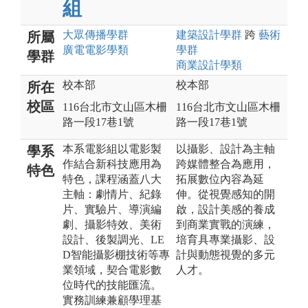
組
大眾傳播
學群
建築設計
學群
跨
藝術
所屬
廣電電影
學類
學群
學群
商業設計
學類
校本部
校本部
所在
校區
116台北市文山區木柵
116台北市文山區木柵
路一段17巷1號
路一段17巷1號
本系電影組以電影製
以攝影、設計為主軸​
學系
作結合新科技應用為
跨媒體整合為應用，
特色
特色，課程涵蓋八大
拓展數位內容為延
主軸：劇情片、紀錄
伸。從視覺感知的開
片、實驗片、導演編
啟，設計美感的養成
劇、攝影特效、美術
到商業實戰的演練，
設計、後製調光、LE
培育具專業攝影、設
D智能攝影棚技術等專
計與動態視覺的多元
業領域，契合電影數
人才。
位時代的技能匯流。
實務訓練兼顧學理基