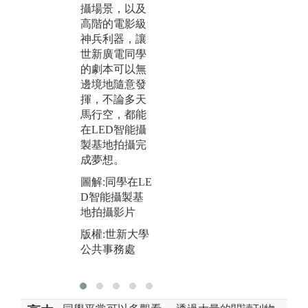
版權:學生提供
攝場景，以及
到
高階的電影級
技
神兵利器，讓
上
世新廣電同學
學
的劇本可以無
未
邊境地隨意發
片
揮，不論多天
圖
馬行空，都能
相
在LED智能攝
「
製基地拍攝完
練
成夢想。
版
圖解:同學在LE
系
D智能攝製基
地拍攝影片
版權:世新大學
公共事務處