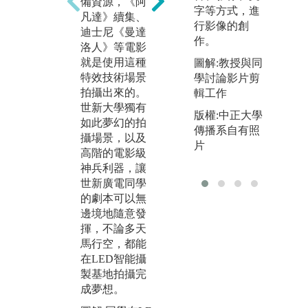
備資源，《阿
作中熟悉各種
「
字等方式，進
凡達》續集、
電影器材的操
師
行影像的創
迪士尼《曼達
作，也經由拍
劃
作。
洛人》等電影
攝過程中了解
特
就是使用這種
影業拍片的流
中
圖解:教授與同
特效技術場景
程模式。
範
學討論影片剪
拍攝出來的。
同
輯工作
圖解:學生拍攝
世新大學獨有
妝
畢製影片照
版權:中正大學
如此夢幻的拍
情
傳播系自有照
版權:學生提供
攝場景，以及
到
片
高階的電影級
技
神兵利器，讓
上
世新廣電同學
學
的劇本可以無
未
邊境地隨意發
片
揮，不論多天
圖
馬行空，都能
相
在LED智能攝
「
製基地拍攝完
練
成夢想。
版