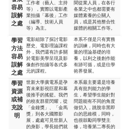
工作者（藝人、主持
聞從業人員，在各行
容易
等），實際以電影產
各業之中也都需要有
誤解
業拍攝「幕後」工作
媒體素養的公關人
（編導、技術人員
員，或是其他整合性
之處
等）為主。
媒體的相關工作等。
電影組除了探討電影
本系不僅是只有實務
學習
歷史、電影理論課程
的訓練，同時也有大
方法
外，我們還有許多關
量的理論基礎的培
容易
於電影美學呈現及影
養，以利之後創作能
誤解
像創作拍攝等各式多
有跡可循，或是往學
元的課程。
術界發展。
之處
世新大學廣電系是孕
本系最主要還是培養
學習
育未來影視巨星和幕
具有批判能力的學
資源
後推手的搖籃。我們
生，希望學生能針對
或補
的校友群星閃耀，從
問題能有不同的角度
充說
「金鐘獎」、「金馬
做切入，跳脫非黑即
獎」到各大國際影
白的思維模，同時，
明
展，處處可見世新人
也很鼓勵同學雙主
的身影，學長姐們就
修，培養第二專長的