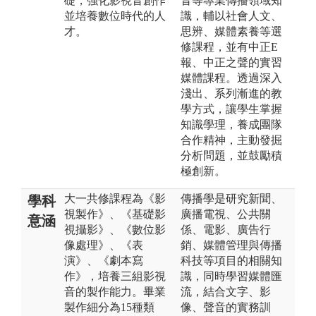
礎，強化影視音創作
音等專業傳播領域知
並培養數位時代的人
識，輔以社會人文、
才。
思辨、媒體素養等選
修課程，並有中正E
報、中正之聲的實習
媒體課程。透過深入
淺出、系列漸進的教
學方式，讓學生掌握
知識學理，養成團隊
合作精神，主動發掘
分析問題，並鼓勵積
極創新。
大一共修課程為《影
傳播學是研究新聞、
學科
視製作》、《基礎影
廣播電視、公共關
意涵
視攝影》、《數位影
係、電影、廣告行
像處理》、《表
銷、媒體管理與傳播
演》、《劇本寫
科技等項目的相關知
作》，培養三組影視
識，同時學習媒體匯
音的製作能力。畢業
流，結合文字、影
製作細分為15種類
像、聲音的實務訓