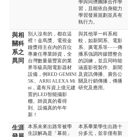
學與同儕團隊合作學
習，且能依自身能力
學習發展規劃並具有
執行力。
別人沒有的，都在這
與其他單一科系相
與相
裡！金馬獎、電視金
較，如新聞系、電影
關科
鐘獎得主在內的百位
系、廣電系等⋯⋯傳
系之
專兼任專業師資，全
播系強調跨媒體整合
異同
台灣數量最豐富的業
的訓練，並且同時能
界等級高階電影器材
涵蓋影視製作、新聞
設備，例RED GEMINI
及資訊傳播、廣告公
5K、ARRI ALEXA Mi
關及行銷傳播，傳播
ni，還有斥資上億元建
研究及應用。
置的LED智能攝影
棚。師資真的看得
到、設備真的年年
新！
本系未來出路常被學
本系畢業學生出路十
生涯
生誤解為是「幕前」
分多元，並非僅有新
發展