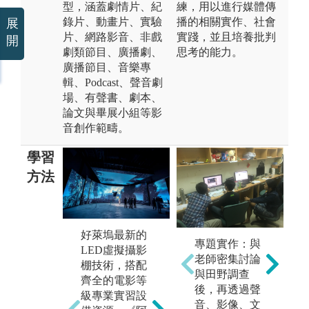
型，涵蓋劇情片、紀
練，用以進行媒體傳
錄片、動畫片、實驗
播的相關實作、社會
展
片、網路影音、非戲
實踐，並且培養批判
開
劇類節目、廣播劇、
思考的能力。
廣播節目、音樂專
輯、Podcast、聲音劇
場、有聲書、劇本、
論文與畢展小組等影
音創作範疇。
學習
方法
好萊塢最新的
同學從劇本發
特
專題實作：與
LED虛擬攝影
想開始，經歷
課
老師密集討論
棚技術，搭配
演員試鏡、尋
界
與田野調查
齊全的電影等
找拍攝場景，
來
後，再透過聲
級專業實習設
從拍攝課程實
化
音、影像、文