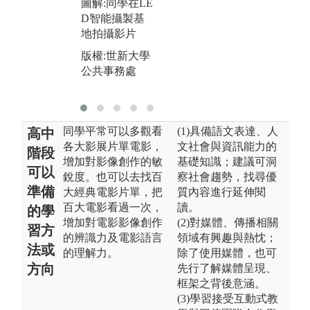
圖解:同學在LE
系
D智能攝製基
地拍攝影片
版權:世新大學
公共事務處
同學平常可以多觀看
(1)具備語文表達、人
高中
各大影展片單電影，
文社會與資訊能力的
階段
增加對影像創作的敏
基礎知識；建議可洞
可以
銳度。也可以去找百
察社會趨勢，找尋優
準備
大經典電影片單，把
質內容進行延伸閱
百大電影看過一次，
讀。
的學
增加對電影影像創作
(2)對媒體、傳播相關
習方
的辨識力及電影語言
領域有興趣與熱忱；
法或
的理解力。
除了使用媒體，也可
方向
先行了解媒體呈現、
框架之背後意涵。
(3)學習接受互動式教