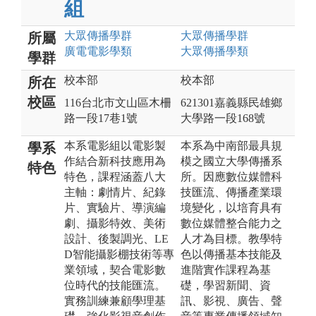
組
大眾傳播
學群
大眾傳播
學群
所屬
廣電電影
學類
大眾傳播
學類
學群
校本部
校本部
所在
校區
116台北市文山區木柵
621301嘉義縣民雄鄉
路一段17巷1號
大學路一段168號
本系電影組以電影製
本系為中南部最具規
學系
作結合新科技應用為
模之國立大學傳播系
特色
特色，課程涵蓋八大
所。因應數位媒體科
主軸：劇情片、紀錄
技匯流、傳播產業環
片、實驗片、導演編
境變化，以培育具有
劇、攝影特效、美術
數位媒體整合能力之
設計、後製調光、LE
人才為目標。教學特
D智能攝影棚技術等專
色以傳播基本技能及
業領域，契合電影數
進階實作課程為基
位時代的技能匯流。
礎，學習新聞、資
實務訓練兼顧學理基
訊、影視、廣告、聲