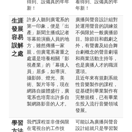
得到、設備真的年年
看得到、設備真的年
新！
年新！
許多人聽到廣電系的
廣播與聲音設計組對
生涯
第一印象，便是「出
於運用聲音的訓練並
發展
產」新聞主播或記者
不侷限於一般廣播節
容易
等幕前演藝人員的地
目。除節目和戲劇之
誤解
方，雖然傳播一家
外，有聲書及結合舞
親，但廣電系著重之
台劇概念的聲音劇場
之處
處還是培養相關「影
和商業活動主持等，
視產業」的「幕後人
也是廣播人才的職涯
員」居多，如導演、
選項。
攝影師、燈光、美
且近年來有規劃系統
術、製片等等，現在
性音樂製作的課程，
網路自媒體盛行，廣
從基礎到畢業製作有
電系也培育出許多自
完整規模，已有畢業
製網路影音的人才。
生投入流行音樂領域
發展。
我們課程並非僅侷限
可能以為廣播與聲音
學習
在電視台的工作技
設計組就只是學習製
方法