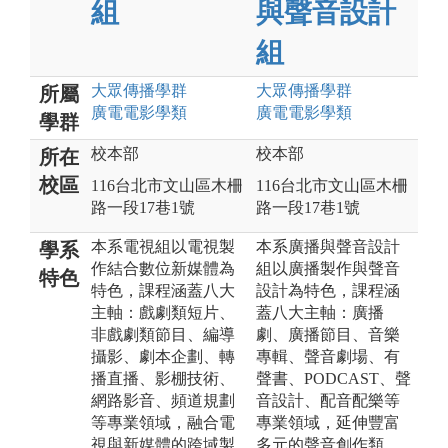
組
與聲音設計
組
大眾傳播
學群
大眾傳播
學群
所屬
廣電電影
學類
廣電電影
學類
學群
校本部
校本部
所在
校區
116台北市文山區木柵
116台北市文山區木柵
路一段17巷1號
路一段17巷1號
本系電視組以電視製
本系廣播與聲音設計
學系
作結合數位新媒體為
組以廣播製作與聲音
特色
特色，課程涵蓋八大
設計為特色，課程涵
主軸：戲劇類短片、
蓋八大主軸：廣播
非戲劇類節目、編導
劇、廣播節目、音樂
攝影、劇本企劃、轉
專輯、聲音劇場、有
播直播、影棚技術、
聲書、PODCAST、聲
網路影音、頻道規劃
音設計、配音配樂等
等專業領域，融合電
專業領域，延伸豐富
視與新媒體的跨域製
多元的聲音創作類