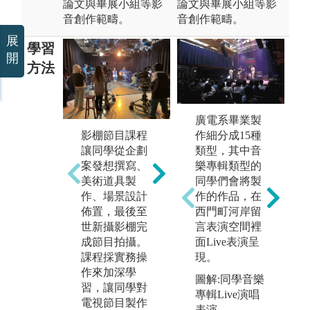
論文與畢展小組等影
論文與畢展小組等影
音創作範疇。
音創作範疇。
展
學習
開
方法
廣電系畢業製
同學從實作攝
作細分成15種
影棚節目課程
在
製課程中學習
類型，其中音
讓同學從企劃
學
操作各種不同
樂專輯類型的
案發想撰寫、
以
類型的電視電
同學們會將製
美術道具製
作
影專業器材，
作的作品，在
作、場景設計
更
也經由拍攝過
西門町河岸留
佈置，最後至
圖
程中更加了解
言表演空間裡
世新攝影棚完
老
影視拍片的流
面Live表演呈
成節目拍攝。
的
程。
現。
課程採實務操
來
圖解:學生劇情
作來加深學
各
擬
圖解:同學音樂
影片作業拍攝
習，讓同學對
影
專輯Live演唱
電視節目製作
性
版權:學生提供
表演