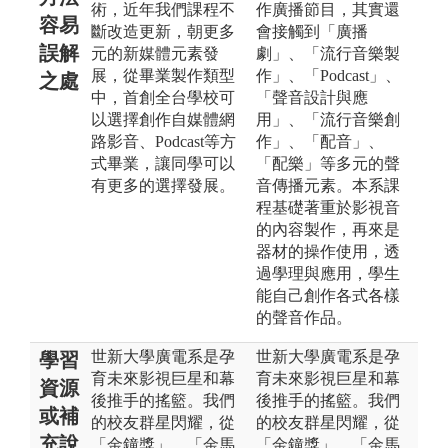
術，近年我們課程不
作廣播節目，其實還
容易
斷改造更新，朝更多
會接觸到「廣播
誤解
元的新媒體元素發
劇」、「流行音樂製
展，從畢業製作類型
作」、「Podcast」、
之處
中，首創全台學校可
「聲音設計與應
以選擇創作自媒體網
用」、「流行音樂創
路影音、Podcast等方
作」、「配音」、
式畢業，讓同學可以
「配樂」等多元的聲
有更多的選擇發展。
音傳播元素。本系課
程基礎著重於影視音
的內容製作，再來是
器材的操作使用，透
過學理與應用，學生
能自己創作各式各樣
的聲音作品。
世新大學廣電系是孕
世新大學廣電系是孕
學習
育未來影視巨星和幕
育未來影視巨星和幕
資源
後推手的搖籃。我們
後推手的搖籃。我們
或補
的校友群星閃耀，從
的校友群星閃耀，從
充說
「金鐘獎」、「金馬
「金鐘獎」、「金馬