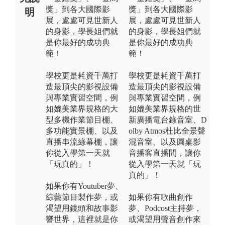
獎」到各大國際影
獎」到各大國際影
明
展，處處可見世新人
展，處處可見世新人
的身影，學長姐們就
的身影，學長姐們就
是你最好的成功典
是你最好的成功典
範！
範！
學校更是耗資千萬打
學校更是耗資千萬打
造最頂尖的影視設備
造最頂尖的影視設備
與專業實習空間，例
與專業實習空間，例
如媲美業界規格的大
如媲美業界規格的世
型多機作業節目棚、
新廣播電台錄音室、D
多功能實景棚、以及
olby Atmos杜比全景聲
直播串流綠幕棚，讓
混音室、以及圓桌影
你從入學第一天就
音播客直播間，讓你
「玩真的」！
從入學第一天就「玩
真的」！
如果你有Youtuber夢、
綜藝節目製作夢，或
如果你有歌曲創作
渴望用鏡頭和故事影
夢、Podcost主持夢，
響世界，這裡就是你
或渴望用聲音創作來