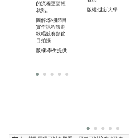
的流程更駕輕
受
版權:世新大學
就熟。
有
色
搭
圖解:影棚節目
實作課程策劃
圖
歌唱競賽類節
不
目拍攝
影
性
版權:學生提供
版
系