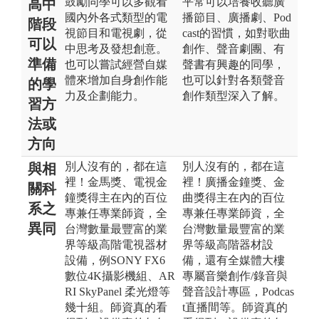
鼓勵同學可以多觀看
平常可以培養收聽廣
高中
國內外各式類型的電
播節目、廣播劇、Pod
階段
視節目和電視劇，從
cast的習慣，如對歌曲
可以
中思考及發想創意。
創作、聲音劇團、有
準備
也可以嘗試經營自媒
聲書有興趣的同學，
體來增加自身創作能
也可以針對各類聲音
的學
力及企劃能力。
創作類型深入了解。
習方
法或
方向
別人沒有的，都在這
別人沒有的，都在這
與相
裡！金馬獎、電視金
裡！廣播金鐘獎、金
關科
鐘獎得主在內的百位
曲獎得主在內的百位
系之
專兼任專業師資，全
專兼任專業師資，全
異同
台灣數量最豐富的業
台灣數量最豐富的業
界等級高階電視器材
界等級高階器材設
設備，例SONY FX6
備，還有全媒體大樓
數位4K攝影機組、AR
專屬音樂創作/錄音與
RI SkyPanel 柔光燈等
聲音設計專區，Podcas
幾十組。師資真的看
t直播間等。師資真的