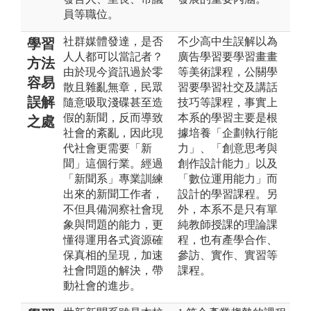
員等職位。
社群媒體發達，是否
不少高中生誤解以為
學習
人人都可以當記者？
廣告學習要學習畫畫
方法
由於現今資訊過於零
等美術課程，公關學
容易
散且雜亂無章，民眾
習要學習社交及講話
誤解
隨意吸取淺碟甚至造
技巧等課程，事實上
假的新聞，反而導致
本系的學習主要是根
之處
社會的紊亂，因此現
據培養「企劃執行能
代社會更需要「新
力」、「創意思考與
聞」這個行業。經過
創作設計能力」以及
「新聞系」專業訓練
「數位運用能力」而
出來的新聞工作者，
設計的學習課程。另
不但具備洞察社會現
外，本系不是只有單
象與問題的能力，更
純教師授課的理論課
懂得運用各式資源確
程，也有產學合作、
保真相的呈現，加速
參訪、實作、實習等
社會問題的解決，帶
課程。
動社會的進步。