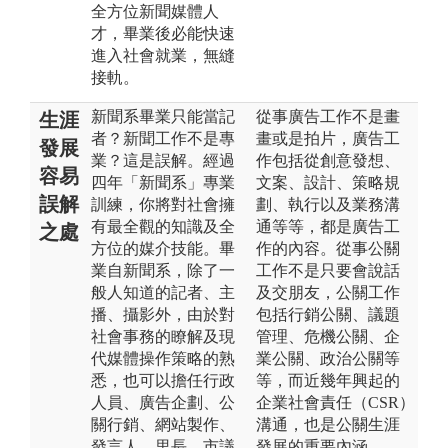
全方位新聞媒體人
才，畢業後必能快速
進入社會就業，無縫
接軌。
新聞系畢業只能當記
從事廣告工作不是畫
生涯
者？新聞工作不是專
畫或是拍片，廣告工
發展
業？這是誤解。經過
作包括從創意發想、
容易
四年「新聞系」專業
文案、設計、策略規
誤解
訓練，你將對社會擁
劃、執行以及業務溝
有最全觀的知識及全
通等等，都是廣告工
之處
方位的媒介技能。畢
作的內容。從事公關
業自新聞系，除了一
工作不是只要會說話
般人知道的記者、主
及交朋友，公關工作
播、攝影外，由於對
包括行銷公關、議題
社會事務的瞭解及現
管理、危機公關、企
代媒體操作策略的熟
業公關、政治公關等
悉，也可以擔任行政
等，而近幾年興起的
人員、廣告企劃、公
企業社會責任（CSR）
關行銷、網站製作、
溝通，也是公關生涯
發言人、里長、市議
發展的重要內涵。