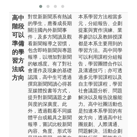
對世新新聞系有熱誠
本系學習方法相當多
高中
的學生，應養成長期
元，分組報告、企劃
階段
關注國內外新聞事
提案與實作演練、業
可以
件，及多方閱讀及觀
界參訪以及教師授課
準備
看新聞報導之習慣，
都是本系主要用到的
包含即時新聞與專題
學習方法。高中同學
的學
報導，以增加對新聞
可以利用課程分組報
習方
的敏感度。有了對社
告，學習團體合作以
法或
會運作及現象的基礎
及溝通技巧；亦可透
方向
認識，高中生可透過
過多元學習課程以及
撰寫新聞閱讀心得甚
自主學習課程，學習
至媒體投書等方式，
社會議題分析、問題
提升對新聞議題之參
解決以及報告說服能
與度的深廣度。此
力。高中社團活動也
外，透過觀看不同媒
是扣連本系學習的有
體平台或載具之新聞
效方向，透過高中社
報導，嘗試比較新聞
團規劃、人際溝通、
內容、角度、形式等
問題解決、活動企劃