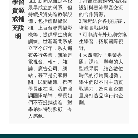
世新新聞系雖是本校
1.符合產業趨勢的課程
學習
最早成立的科系，但
設計與豐沛學產交流
資源
持續投資先進教學設
的合作資源。
或補
備，包括虛擬攝影
2.課程結合各類競賽，
充說
棚、上百台專業攝影
培養實戰經驗。
機等，提供學生務實
3.可申請海外短期交換
明
訓練。世新新聞系成
生學習，拓展國際視
立至今67年，系友遍
野。
布各行各業，無論是
4.大四開設「畢業專
電視台、報刊、雜
題」課程，舉辦的大
誌、廣告公司、網
型成果展，結合數位
站，甚至是公家機
時代的行銷新趨勢，
關、民間組織，都有
學生們以不同主題實
學長姐在職。我們強
戰操刀，為真實企業
調團隊精神，學長姐
量身打造品牌行銷企
們不吝提攜後進，對
劃。
學弟妹特別照顧，令
人感佩。