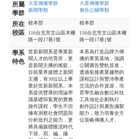
大眾傳播
學群
大眾傳播
學群
所屬
新聞
學類
廣告公關
學類
學群
校本部
校本部
所在
校區
116台北市文山區木柵
116台北市文山區木柵
路一段17巷1號
路一段17巷1號
世新新聞系是專業新
本系為打造品牌力傳
學系
聞人才的培育所，更
播的菁英基地，強調
特色
是新聞主播的搖籃，
公關廣告雙軌並進，
目前業界媒體之新聞
透過銜接產業趨勢的
主播，有30位以上畢
課程設計與豐沛學產
業於世新新聞系。本
交流的合作資源，培
系提供豐厚的理論學
育學生融合數位科技
識基礎與紮實的實務
工具強化企劃執行、
操作課程，學生不但
創作設計與廣告攝製
擁有洞察社會問題與
能力，致力培養全方
分析批判之能力，更
位策略傳播人才。
將具備媒體匯流時代
下採、寫、編、攝