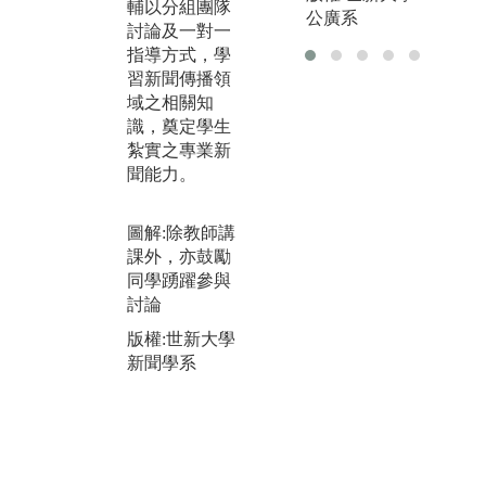
輔以分組團隊
公廣系
等訓練，搭配
體
討論及一對一
現今數位匯流
面
指導方式，學
與社群媒體發
別
習新聞傳播領
展趨勢，指導
學
域之相關知
學生學習各式
實
識，奠定學生
媒體平台之新
習
紮實之專業新
聞報導專業技
合
聞能力。
能。
體
對
圖解:教導同學
圖解:除教師講
供
操作器材設備
課外，亦鼓勵
完
同學踴躍參與
版權:世新大學
訓
討論
新聞學系
圖
版權:世新大學
影
新聞學系
版
新