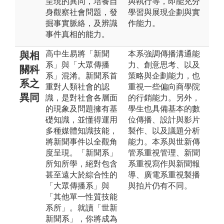
呈現的異同，培養自
與執行等，即能充分
身觀察社會問題，發
學習與展現企劃與實
掘事實脈絡，及辨識
作能力。
事件真相的能力。
高中生易將「新聞
本系強調傳播溝通能
與相
系」與「大眾傳播
力、創意思考、以及
關科
系」混淆。新聞系首
策略與企劃能力，也
系之
重對人類社會的認
重視一些偏向商學院
異同
識，是對社會各層面
的行銷能力。另外，
的現象及問題擁有基
學生也具備基本的數
礎知識，並懂得運用
位傳播、設計與影片
多種媒體知識技能，
製作、以及議題分析
將新聞事件以全觀角
能力。本系與世新傳
度呈現。「新聞系」
管系重視管理、新聞
所知所學，絕對包含
系重視寫作與新聞報
甚至遠大於綜合性的
導、廣電系重視製播
「大眾傳播系」與
與拍片仍有不同。
「其他單一性質技能
系所」。就讀「世新
新聞系」，你將成為