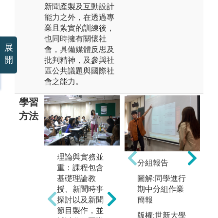
新聞產製及互動設計
能力之外，在透過專
業且紮實的訓練後，
也同時擁有關懷社
展
會，具備媒體反思及
開
批判精神，及參與社
區公共議題與國際社
會之能力。
學習
方法
理論與實務並
分組報告
全媒體融合學
大
重：課程包含
習：完整的新
體
基礎理論教
圖解:同學進行
聞採編寫、拍
擁
授、新聞時事
期中分組作業
攝、播報、產
世
探討以及新聞
簡報
製、AI技能運
台
節目製作，並
版權:世新大學
用、主播技巧
音