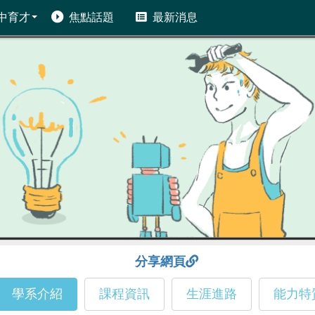
中育才
焦點話題
最新消息
分享網頁
學系介紹
課程資訊
生涯進路
能力特