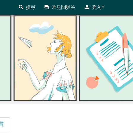
搜尋
常見問與答
登入
質