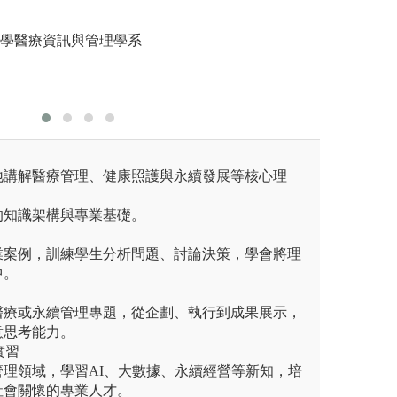
跡盤查」等。
醫療解決
式等。
習
大學醫療資訊與管理學系
圖解:畢業專題發
圖解:至醫
療資訊與管理學系
版權:銘傳大學醫
版權:銘傳
地講解醫療管理、健康照護與永續發展等核心理
的知識架構與專業基礎。
業案例，訓練學生分析問題、討論決策，學會將理
中。
醫療或永續管理專題，從企劃、執行到成果展示，
意思考能力。
實習
理領域，學習AI、大數據、永續經營等新知，培
社會關懷的專業人才。