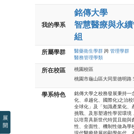
銘傳大學
智慧醫療與永續
我的學系
組
醫藥衛生
學群
跨
管理
學群
所屬學群
醫務管理
學類
桃園校區
所在校區
桃園市龜山區大同里德明路 5
銘傳大學之校務發展秉持一
學系特色
化、卓越化、國際化)之治
全球化」及「知識產業化、
挑戰、及形塑適性學習環境
展
以培育具新世代特質且能與
開
性、全面性、機制性做為學
現代醫療發展的顯學年代，