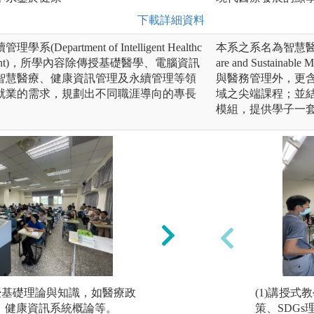
下載詳細資料
partment of Intelligent Healthc
本系之系名為智慧醫療與永續管
 Management)，所學內容除傳授基礎醫學、電腦資訊
are and Susta
智慧醫療、健康資訊管理及永續管理等領
與醫務管理外，更
就業的需求，規劃出不同職涯導向的專長
域之尖端課程；並
模組，提供學子一
傳授基礎理論與知識，如醫療政
(2)問題導向學習
(1)講授
構、健康資訊系統概論等。
慧醫療解決某種慢
策、SDG