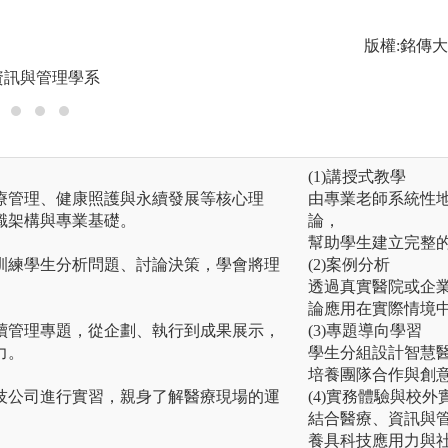
模式等。
圖解:至醫療院所實
版權:銘傳
資訊與管理學系
版權:銘傳大學醫
(1)講授式教學
療管理、健康照護與永續發展等核心理
由專業老師系統性
識架構與專業基礎。
論，
幫助學生建立完整
訓練學生分析問題、討論決策，學會將理
(2)案例分析
透過真實醫院或企
論應用在實際情境
續管理專題，從企劃、執行到成果展示，
(3)專題導向學習
力。
學生分組設計智慧
培養團隊合作與創
技公司進行實習，親身了解醫療現場的運
(4)實務體驗與校外
結合醫療、資訊與管
養具科技應用力與