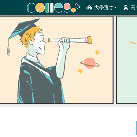
大學選才
高
ColleGo! 大學選才與高中育才輔助系統