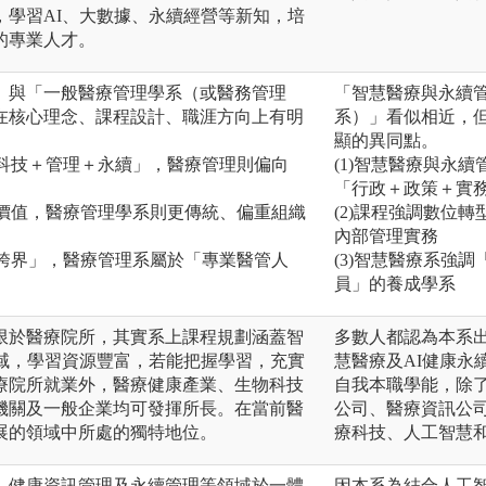
，學習AI、大數據、永續經營等新知，培
的專業人才。
」與「一般醫療管理學系（或醫務管理
「智慧醫療與永續
在核心理念、課程設計、職涯方向上有明
系）」看似相近，
顯的異同點。
「科技＋管理＋永續」，醫療管理則偏向
(1)智慧醫療與永
「行政＋政策＋實
續價值，醫療管理學系則更傳統、偏重組織
(2)課程強調數位
內部管理實務
與跨界」，醫療管理系屬於「專業醫管人
(3)智慧醫療系強
員」的養成學系
限於醫療院所，其實系上課程規劃涵蓋智
多數人都認為本系
領域，學習資源豐富，若能把握學習，充實
慧醫療及AI健康永
療院所就業外，醫療健康產業、生物科技
自我本職學能，除
機關及一般企業均可發揮所長。在當前醫
公司、醫療資訊公
展的領域中所處的獨特地位。
療科技、人工智慧
、健康資訊管理及永續管理等領域於一體
因本系為結合人工