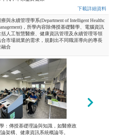
下載詳細資料
理學系(Department of Intelligent Healthc
inable Management)，所學內容除傳授基礎醫學、電腦資訊
含括人工智慧醫療、健康資訊管理及永續管理等領
結合市場就業的需求，規劃出不同職涯導向的專長
套融合
：針對真實案例進行討論，如智
式教學：傳授基礎理論與知識，如醫療政
(3)專題導向學
(2)
性病問題、設計永續醫院營運
s理論架構、健康資訊系統概論等。
如「設計一套遠距
問題導向