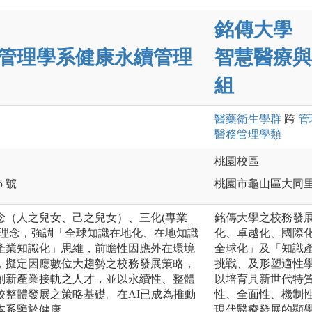
銘傳大學
管理學系健康永續管理
智慧醫療與
組
醫藥衛生
學群
跨
管
醫務管理
學類
桃園校區
 號
桃園市龜山區大同里德
念（人之兒女、己之兒女）、三化(專業
銘傳大學之校務發
校理念，強調「全球知識在地化、在地知識
化、卓越化、國際
產業知識化」思維，前瞻性因應外在環境
全球化」及「知識
，擬定因應數位大趨勢之校務發展策略，
挑戰、及形塑適性
創新產業接軌之人才，並以永續性、整體
以培育具新世代特
校整體發展之策略基礎。在AI已成為推動
性、全面性、機制性
本系鑒於健康
現代醫療發展的顯