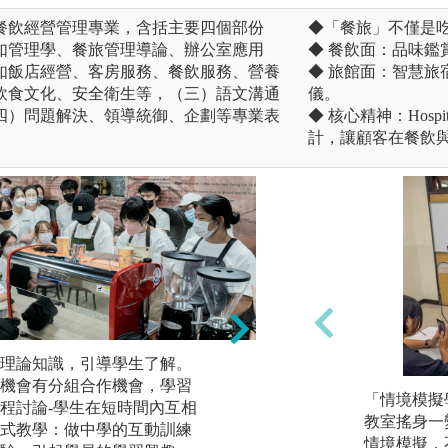
餐飲經營管理專業，含括主要四個部份
◆「餐旅」不僅是
如管理學、餐旅管理導論、辦公室應用
◆ 餐飲面：品味
如飯店經營、客房服務、餐飲服務、營養
◆ 旅館面：智慧
飲食文化、安全衛生等，（三）語文溝通
儀。
四）問題解決、領導統御、企劃等專業表
◆ 核心精神：Hosp
計，讓顧客在餐飲
理論知識，引導學生了解。
機會有分組合作機會，學習
參與校內外相關競
「情境模擬
程討論-學生在短時間內互相
樂、科學展覽等學
教室搖身一
式教學：做中學的互動訓練
頁紀錄、講稿等)且
情境模擬，