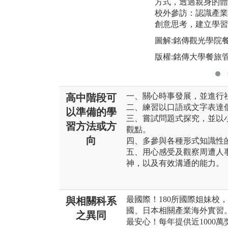
方式，透過親身的體
校外參訪：認識產業
創意思考，建立學習
圖解:銘傳觀光學院
版權:銘傳大學餐旅
一、關心時事發展，並進行
高中階段可
二、練習以口語或文字表達
以準備的學
三、嘗試問題式探究，並以
習方法或方
觀點。
向
四、多參與各種形式知識性
五、用心感受及觀察周遭人
神，以及有效溝通的能力。
最國際！180所國際姐妹校
與相關科系
國、日本相關產業海外實習
之異同
最安心！每年提供近1000