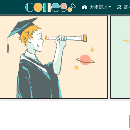
大學選才
高
ColleGo! 大學選才與高中育才輔助系統