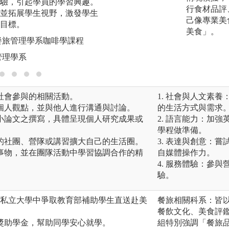
驗，引起學員的學習興趣。
獎狀、成績證明)。
行食材品評
並拓展學生視野，激發學生
己像專業美
目標。
圖解:參與校內外競
美食」。
餐旅管理學系咖啡學課程
版權:銘傳大學餐旅
管理學系
社會參與的相關活動。
1. 社會與人文素
個人觀點，並與他人進行溝通與討論。
的生活方式與需求
小論文之撰寫，具體呈現個人研究成果或
2. 語言能力：加
學程做準備。
的社團、營隊或講習擴大自己的生活圈。
3. 表達與創意：
事物，並在團隊活動中學習協調合作的精
自媒體操作力。
4. 服務體驗：參
驗。
，私立大學中爭取教育部補助學生直送赴美
餐旅相關科系：皆
。
餐飲文化、美食評
萬獎助學金，幫助同學安心就學。
組特別強調「餐旅