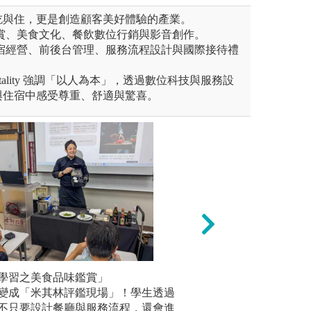
吃與住，更是創造顧客美好體驗的產業。
鑑賞、美食文化、餐飲數位行銷與影音創作。
旅宿經營、前後台管理、服務流程設計與國際接待禮
itality 強調「以人為本」，透過數位科技與服務設
與住宿中感受尊重、舒適與驚喜。
賽成果(例如語文、運動、音
學習之美食品味鑑賞」
積極參與家政、餐
「餐旅品
術或非學術類競賽之照片、網
變成「米其林評鑑現場」！學生透過
且表現傑出之具體
米其林等
表現傑出之具體事蹟(例如，
不只要設計餐廳與服務流程，還會進
題餐飲或