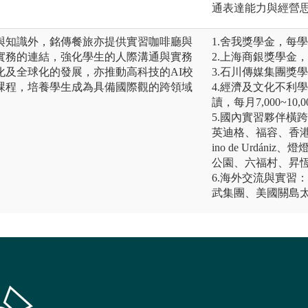
通表達能力與經營
與知識外，銘傳餐旅亦提供實習咖啡廳與
1.舍我獎學金，每
實務的連結，強化學生的人際溝通與實務
2.上海商銀獎學金
化及全球化的發展，亦推動高科技的AI校
3.石川傳媒集團獎
課程，培養學生成為具備國際觀的跨領域
4.經濟及文化不利學生
讀，每月7,000~10
5.國內實習夥伴橫
英迪格、福容、香港
ino de Urdá
公園、六福村、昇
6.海外交流與實習
武集團、美國關島