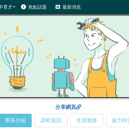
中育才
焦點話題
最新消息
分享網頁
學系介紹
課程資訊
生涯進路
能力特