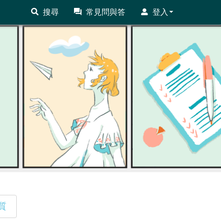
搜尋
常見問與答
登入
質