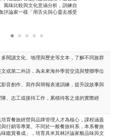
圖解:參與相關課
、風味比較與文化意涵分析，訓練自
現場營運
版權:銘傳大學餐
食評論家一樣「用舌尖與心靈去感受
品牌」。
賽
管理學系
養：多閱讀文化、地理與歷史等文本，了解不同族群
。
強英文或第二外語，為未來海外學習交流與雙聯學位
嘗試影音創作、寫作與簡報表達訓練，提升說故事與
與營隊、志工或接待工作，累積待客之道的實際經
以培育餐旅經營與品牌管理人才為核心，課程涵蓋
鑑與行銷等專業。不同於一般餐旅科系，本系餐旅
品味鑑賞養成」，培育具米其林評論家般品味與文