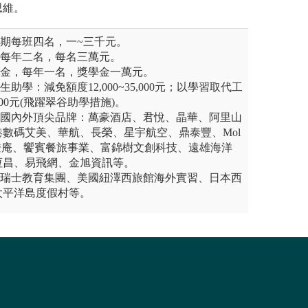
思維。
學期每班四名，一~三千元。
，每年二名，每名三萬元。
學金，每年一名，獎學金一萬元。
助學：減免額度12,000~35,000元；以學習取代工
,000元(飛躍翠谷助學措施)。
跨國內外頂尖品牌：萬豪酒店、君悅、晶華、阿里山
數碼艾美、華航、長榮、星宇航空、鼎泰豐、Mol
niz、燈燈庵、饗賓餐旅事業、富錦樹文創科技、遠雄海洋
恆昌、易飛網、金旭資訊等。
：瑞士教育集團、美國紐澤西旅館海外實習、日本西
太平洋島度假村等。