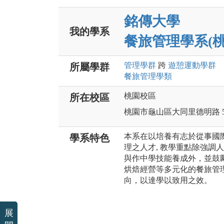
銘傳大學
我的學系
餐旅管理學系(桃
管理
學群
跨
遊憩運動
學群
所屬學群
餐旅管理
學類
桃園校區
所在校區
桃園市龜山區大同里德明路 5
本系在以培養有志於從事國
學系特色
理之人才, 教學重點除強調
與作中學技能養成外，並鼓
烘焙經營等多元化的餐旅管
向，以達學以致用之效。
展