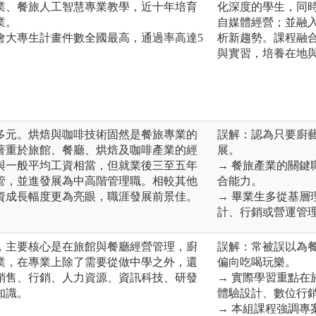
業、餐旅人工智慧專業教學，近十年培育
化深度的學生，同
業。
自媒體經營；並融入
會大專生計畫件數全國最高，通過率高達5
析新趨勢。課程融
與實習，培養在地
多元。烘焙與咖啡技術固然是餐旅專業的
誤解：認為只要廚
著重於旅館、餐廳、烘焙及咖啡產業的經
展。
與一般平均工資相當，但就業後三至五年
→ 餐旅產業的關
管，並進發展為中高階管理職。相較其他
合能力。
資成長幅度更為亮眼，職涯發展前景佳。
→ 畢業生多從基
計、行銷或營運管
，主要核心是在旅館與餐廳經營管理，廚
誤解：常被誤以為
業，在專業上除了需要從做中學之外，還
偏向吃喝玩樂。
銷售、行銷、人力資源、資訊科技、研發
→ 實際學習重點
知識。
體驗設計、數位行
→ 本組課程強調