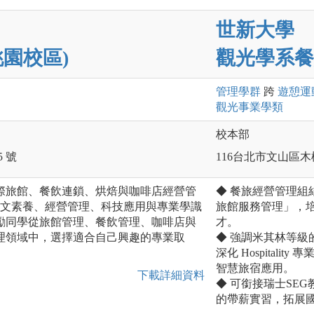
世新大學
園校區)
觀光學系餐
管理
學群
跨
遊憩運
觀光事業
學類
校本部
 號
116台北市文山區木
際旅館、餐飲連鎖、烘焙與咖啡店經營管
◆ 餐旅經營管理組結
人文素養、經營管理、科技應用與專業學識
旅館服務管理」，
勵同學從旅館管理、餐飲管理、咖啡店與
才。
理領域中，選擇適合自己興趣的專業取
◆ 強調米其林等
深化 Hospital
智慧旅宿應用。
下載詳細資料
◆ 可銜接瑞士SE
的帶薪實習，拓展