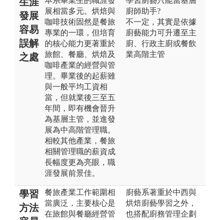
本系畢業生的職涯發
學習廚藝只能當基層
生涯
展相當多元。烘焙與
廚師助手?
發展
咖啡技術固然是餐旅
不一定，其實是依據
容易
專業的一環，但培育
廚藝能力可升遷至主
誤解
的核心能力更著重於
廚、行政主廚或餐飲
旅館、餐廳、烘焙及
業高階主管
之處
咖啡產業的經營與管
理。畢業後的起薪雖
與一般平均工資相
當，但就業後三至五
年間，即有機會晉升
為基層主管，並進發
展為中高階管理職。
相較其他產業，餐旅
相關管理職的薪資成
長幅度更為亮眼，職
涯發展前景佳。
餐旅產業工作範圍相
廚藝系著重於中西與
學習
當廣泛，主要核心是
烘焙廚藝學習之外，
方法
在旅館與餐廳經營管
也搭配廚務管理企劃