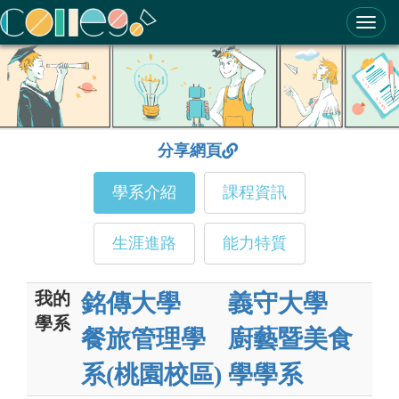
ColleGo! 大學選才與高中育才輔助系統
分享網頁
學系介紹
課程資訊
生涯進路
能力特質
我的
銘傳大學
義守大學
學系
餐旅管理學
廚藝暨美食
系(桃園校區)
學學系