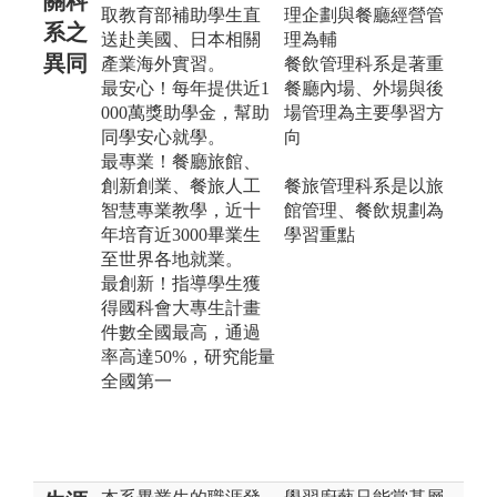
關科
取教育部補助學生直
理企劃與餐廳經營管
系之
送赴美國、日本相關
理為輔
異同
產業海外實習。
餐飲管理科系是著重
最安心！每年提供近1
餐廳內場、外場與後
000萬獎助學金，幫助
場管理為主要學習方
同學安心就學。
向
最專業！餐廳旅館、
創新創業、餐旅人工
餐旅管理科系是以旅
智慧專業教學，近十
館管理、餐飲規劃為
年培育近3000畢業生
學習重點
至世界各地就業。
最創新！指導學生獲
得國科會大專生計畫
件數全國最高，通過
率高達50%，研究能量
全國第一