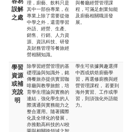
容易
理，廚藝、飲料只是
與餐廳經營管理課
誤解
其中一部份專業，在
程，可滿足創業知能
專業上除了需要從做
及廚藝相關職涯發
之處
中學之外，還需學習
展。
外語、經營、生產、
銷售、行銷、人力資
源、資訊科技、研發
及財務管理等餐旅經
營相關知識。
除學習經營管理的基
學生可依據興趣選擇
學習
礎理論與知識外，銘
中西或烘焙廚藝學
資源
傳餐旅亦提供實習咖
習，再選修廚務與經
或補
啡廳與教學旅館，培
營管理課程， 若要到
充說
育學生理論與實務的
海外實習、工作或學
連結，強化學生的人
習，則須強化外語能
明
際溝通與實務能力之
力。
整合運用。隨著國際
化及全球化的發展，
亦推動高科技的AI校
園與相關跨領域之智