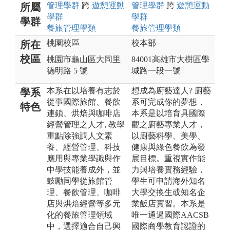
管理
學群
跨
遊憩運動
管理
學群
跨
遊憩運動
所屬
學群
學群
學群
餐旅管理
學類
餐旅管理
學類
桃園校區
校本部
所在
校區
桃園市龜山區大同里
84001高雄市大樹區學
德明路 5 號
城路一段一號
本系在以培養有志於
想成為廚藝達人? 廚藝
學系
從事國際旅館、餐飲
系可完成你的夢想，
特色
連鎖、烘焙與咖啡店
本系是以培育具國際
經營管理之人才, 教學
觀之廚藝專業人才，
重點除強調人文素
以廚藝科學、美學、
養、經營管理、科技
健康與綠色餐飲為發
應用與專業學識與作
展目標。重視實作能
中學技能養成外，並
力與培養實務經驗，
鼓勵同學從旅館管
學生可申請海外知名
理、餐飲管理、咖啡
大學交換生或知名企
店與烘焙經營等多元
業飯店實習。本系是
化的餐旅管理領域
唯一通過國際AACSB
中，選擇適合自己興
國際商學教育認證的