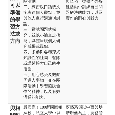
關活動。
與技巧，從校內外各
可以
二、練習以口語或文
種活動中訓練自己問
準備
字表達個人觀點，並
題解決的能力，以及
與他人進行溝通與討
實作的耐心與毅力。
的學
論。
習方
三、嘗試問題式探
法或
究，並以小論文之撰
方向
寫，具體呈現個人研
究成果或觀點。
四、多參與各種形式
知識性的社團、營隊
或講習擴大自己的生
活圈。
五、用心感受及觀察
周遭人事物，並在團
隊活動中學習協調合
作的精神，以及有效
溝通的能力。
最國際！180所國際姐
廚藝系係以中西與烘
與相
妹校，私立大學中爭
焙廚藝為主，廚務管