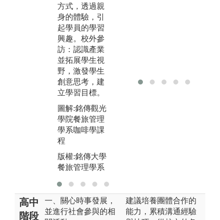
頁紀錄、講稿
餐
方式，透過親
等)且表現傑出
身的體驗，引
之具體事蹟(例
起學員的學習
如，獎狀、成
興趣。校外參
績證明)。
訪：認識產業
並拓展學生視
圖解:參與校內
野，激發學生
外競賽
創意思考，建
版權:銘傳大學
立學習目標。
餐旅管理學系
圖解:銘傳觀光
學院餐旅管理
學系咖啡學課
程
版權:銘傳大學
餐旅管理學系
一、關心時事發展，
建議培養團體合作的
高中
並進行社會參與的相
能力，累積溝通經驗
階段