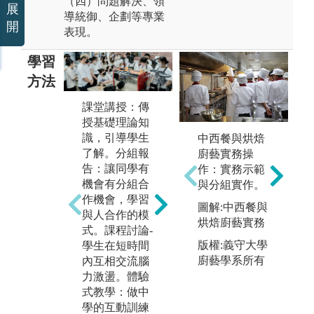
（四）問題解決、領
展
導統御、企劃等專業
開
表現。
學習
方法
課堂講授：傳
授基礎理論知
識，引導學生
中西餐與烘焙
積
了解。分組報
廚藝實務操
o
政
告：讓同學有
作：實務示範
理
機會有分組合
與分組實作。
課
作機會，學習
圖解:中西餐與
參與校內外相
現
與人合作的模
烘焙廚藝實務
關競賽成果(例
事
式。課程討論-
如語文、運
單
版權:義守大學
學生在短時間
動、音樂、科
廚藝學系所有
內互相交流腦
圖
學展覽等學術
力激盪。體驗
課
或非學術類競
式教學：做中
賽之照片、網
版
學的互動訓練