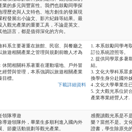
產業的多元與豐富性。我們也鼓勵同學探
地理歷史與人文特色、地方創生的發展現
課程發展出小論文、影片紀錄等結果。最
投入觀光產業的重要工具，不論是英文、
其他語言，都是值得深化的方向。
旅科系主要著重在旅館、民宿、與餐廳之
1. 本系鼓勵同學考
以旅遊相關產業之管理與規劃前瞻人才為
訂位系統證照等。
2. 提供同學眾多
：休閒相關科系著重在運動場地、戶外冒
結。
之經營與管理，本系強調以旅遊相關產業
3. 文化大學科系
養目標。
換學生身分赴國外
下載詳細資料
4 .文化大學畢業生
5. 文大觀光系位
產業專業經營人才.
任領隊導遊
感覺讀觀光系是不
除導遊領隊外，畢業生多順利進入國內外
樂？當然不是。文
展、節慶活動規劃等觀光產業。
證書，學生除原先