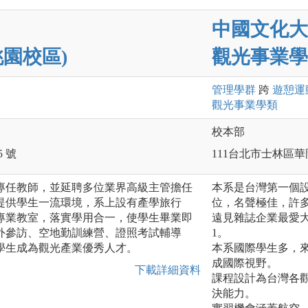
中國文化大
園校區)
觀光事業學
管理
學群
跨
遊憩運
觀光事業
學類
校本部
 號
111台北市士林區華
專任教師，並延聘多位業界高級主管擔任
本系是台灣第一個設
提供學生一流環境，系上設有產學旅行
位，名聲極佳，許
專業教室，落實學用合一，使學生畢業即
遠見雜誌企業最愛大
外參訪、空地勤訓練營、證照考試輔導
1。
學生成為觀光產業優秀人才。
本系國際學生多，
成國際視野。
下載詳細資料
課程設計為台灣各
決能力。