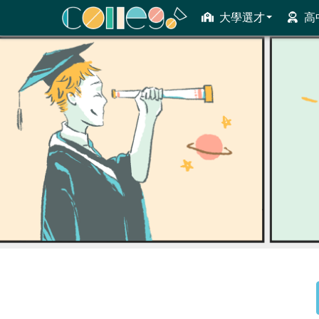
大學選才
高
ColleGo! 大學選才與高中育才輔助系統