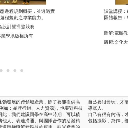
悉遊程規劃概要，並透過實
校外教學：引領學
課堂講授：
遊程規劃之專業能力。
識與能力。
團體報告：
-遊程設計暨導覽競賽
圖解:觀光運輸課
圖解:電腦教
事業學系版權所有
版權:銘傳大學觀
版權:文化
蓬勃發展的跨領域產業，除了要能提供高
自己要很會玩，才
例如：品牌行銷、人力資源)，也要對科技
導眾人。
因此，我們建議同學在高中時期，可以積
自己有很有內涵，
務他人、表達溝通、與團隊合作的活潑精
包括攝影，寫作，
管道積極瞭解新科技的運用、觀光產業的