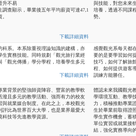
晉升不易
與技能，對您未來
生調查顯示，畢業後五年平均薪資可達47,1
培養，透過不同課
資。
勢。
下載詳細資料
的科系。本系除重視理論知識的建構，亦
感覺觀光系每天都
學生實務技能。同時規劃「觀光旅行業經
要的是要學習如何
與「觀光傳播」學分學程，培養學生多元
技巧，如何了解旅
程、如何提供遊客
下載詳細資料
訓練方能勝任。
專業背景的堅強師資陣容、豐富的教學軟
體認未來我國觀光
活潑且多元的教學活動、強而有力的校友
學環境互動、教學
習與就業媒合制度。在此之上，本校觀光
力，積極推動專業
刊評比為世界百大大學，也是業界最愛大
生於畢業前取得證
境科技等先進教學資源。
學生實作機會，蓄
單位實習或就業接
結，強化實務導向