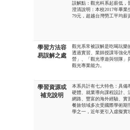
誤解點：觀光科系起薪低，
澄清說明：本校2017年畢業
79元，超越台灣勞工平均薪
觀光系常被誤解是吃喝玩樂
學習方法容
透過實習、業師授課等強化
易誤解之處
營」、「觀光導遊與領隊」
觀光專業能力。
本系共計有七大特色：具備
學習資源或
硬體、就業導向課程設計、
補充說明
網路、豐富的海外經驗、實
餐旅領域多次受國際學術期
學之一，近年更引入虛擬實