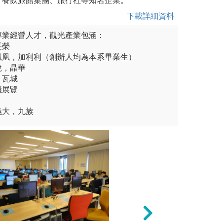
、餐飲旅館集團、旅行社等知名企業。
下載詳細資料
專業經營人才，觀光產業包涵：
長榮
，鳯凰，加利利（創辦人均為本系畢業生）
悅，晶華
，瓦城
議展覽
義大，九族