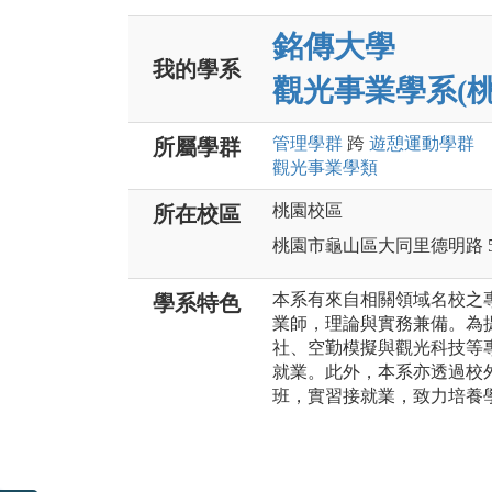
銘傳大學
我的學系
觀光事業學系(桃
管理
學群
跨
遊憩運動
學群
所屬學群
觀光事業
學類
桃園校區
所在校區
桃園市龜山區大同里德明路 5
本系有來自相關領域名校之
學系特色
業師，理論與實務兼備。為
社、空勤模擬與觀光科技等
就業。此外，本系亦透過校
班，實習接就業，致力培養