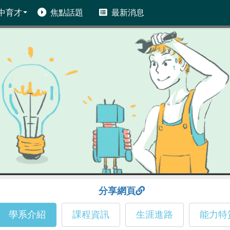
中育才
焦點話題
最新消息
分享網頁
學系介紹
課程資訊
生涯進路
能力特