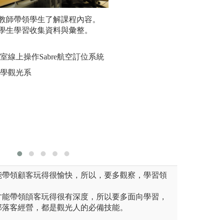
生至校外學習與學科有關的知
教師帶領學生了解課程內容。
團隊合作競賽：透
個案學習
學生學習收集資料與彙整。
賽，除檢視學生專
學，並經
養與他人的溝通協
中學」的
程至台鐵台北機廠參訪
室線上操作Sabre航空訂位系統
圖解:2024觀光
光事業學系版權所有
圖解:透
大學觀光系
版權:銘傳大學觀
驗
版權:文化
能帶領顧客玩得很愉快，所以，要多觀察，學習領
才能帶領頧客玩得很有深度，所以要多面向學習，
部落客經營，都是觀光人的必備技能。