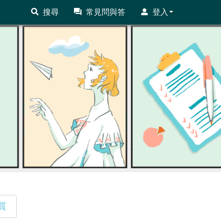
搜尋
常見問與答
登入
質