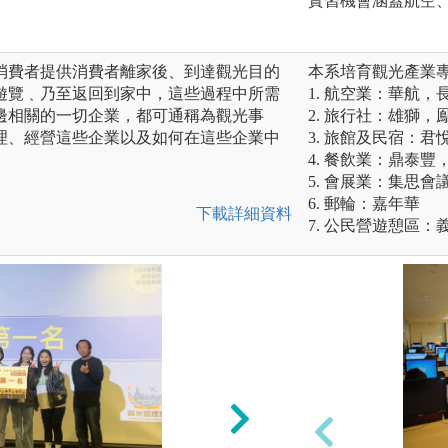
實習機會涵蓋航空
消費者提供消費者離家後、到達觀光目的
本系培育觀光產業
遊覽﹑乃至返回到家中，這些過程中所需
1. 航空業：華航，
邊相關的一切企業，都可通稱為觀光事
2. 旅行社：雄獅
理、經營這些企業以及如何在這些企業中
3. 旅館及民宿：君
。
4. 餐飲業：鼎泰豐
5. 會展業：集思會
6. 郵輪：嘉年華
下載詳細資料
7. 公民營遊憩區：