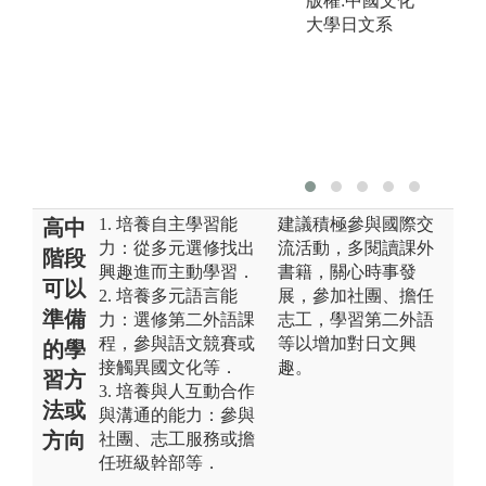
版權:中國文化
大學日文系
1. 培養自主學習能
建議積極參與國際交
高中
力：從多元選修找出
流活動，多閱讀課外
階段
興趣進而主動學習．
書籍，關心時事發
可以
2. 培養多元語言能
展，參加社團、擔任
準備
力：選修第二外語課
志工，學習第二外語
程，參與語文競賽或
等以增加對日文興
的學
接觸異國文化等．
趣。
習方
3. 培養與人互動合作
法或
與溝通的能力：參與
方向
社團、志工服務或擔
任班級幹部等．