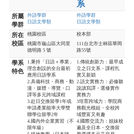
系
外語
學群
外語
學群
所屬
日語文
學類
日語文
學類
學群
桃園校區
校本部
所在
校區
桃園市龜山區大同里
111台北市士林區華岡
德明路 5 號
路55號
1.秉持「日語＋專業」
1.傳統創新力：最早成
學系
理念創設的全台最初
立之日文系・課程扎
特色
應用日語學系
實又新穎
2.具備科技・商務・動
2.語文實務力：必修聽
漫・媒體・導覽・口
說讀寫譯・選修實作
譯等多元跨域課程
實務力
3.赴日交換留學1年或
3培育跨域力：學院商
申請產業能率大學雙
務觀光模組・全校跨
聯學位留學2年
域豐富又有趣
4.國內外企業實習（不
4.國際交流力：姐妹校
限年級）
遍及全日本・交換留