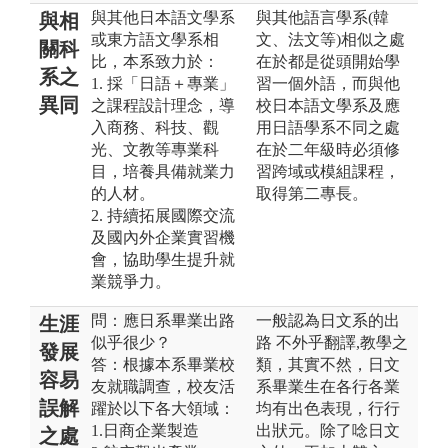
與其他日本語文學系
與其他語言學系(韓
與相
或東方語文學系相
文、法文等)相似之處
關科
比，本系致力於：
在於都是從頭開始學
系之
1. 採「日語＋專業」
習一個外語，而與他
異同
之課程設計理念，導
校日本語文學系及應
入商務、科技、觀
用日語學系不同之處
光、文教等專業科
在於二年級時必須修
目，培養具備就業力
習跨域或模組課程，
的人材。
取得第二專長。
2. 持續拓展國際交流
及國內外企業實習機
會，協助學生提升就
業競爭力。
問：應日系畢業出路
一般認為日文系的出
生涯
似乎很少？
路 不外乎翻譯,教學之
發展
答：根據本系畢業校
類，其實不然，日文
容易
友就職調查，校友活
系畢業生在各行各業
誤解
躍於以下各大領域：
均有出色表現，行行
1.日商企業製造
出狀元。除了唸日文
之處