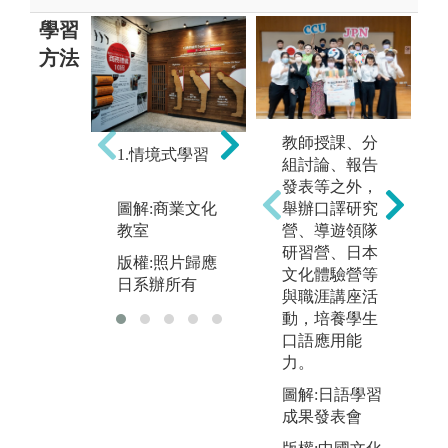
學習
方法
2.互動合作學
3
教師授課、分
習
1.情境式學習
習
組討論、報告
圖解:阿波舞交
發表等之外，
圖
流
舉辦口譯研究
圖解:商業文化
體
營、導遊領隊
教室
版權:照片歸應
版
研習營、日本
日系辦所有
版權:照片歸應
日
文化體驗營等
日系辦所有
與職涯講座活
動，培養學生
口語應用能
力。
圖解:日語學習
成果發表會