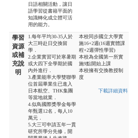
日語相關活動，讓日
語學習從書籍平面的
知識轉化成立體可活
用的能力。
1.每年平均30-35人於
本校同步國立大學實
學習
大三時赴日交換留
施16+2週(16週實體課
資源
學．
程+2週彈性學習)
或補
2.企業實習可於寒暑期
本校為全國第一所實
充說
或大四下全學期於國
施9點開始上課
內外進行．
本校擁有交換教授制
明
3.產業能率大學雙聯學
度
位首屆畢業生已進入
日本航空、THK集團
下載詳細資料
等當地就業．
4.似鳥國際獎學金每學
年甄選12名，每人10
萬元．
5.大三可申請五年一貫
研究所學分先修，開