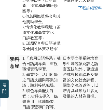
5.移地教學（日本踏
學選擇多元又容易
查、滑雪和暑期研修
下載詳細資料
團等）
6.似鳥國際獎學金和其
他獎助學金。
7.情境化教學環境（茶
道文化和商業文化、
口譯教室等）
8.日語配音與日語演講
等全國性比賽常勝軍
1.「應用日語學系」融
日本語文學系除培育
學科
合日語與專業，重視
學生聽說讀寫譯之語
意涵
職場實務學習。
言五技能外，更透過
2. 畢業後可活用所學
跨域與模組課程及豐
之日語技能與專業知
富的文化社會課程、
展
識，順利接軌職場。
國際交流管道等，以
3. 特色專業能力課
培育具國際觀且多元
開
程：AI科技導入，媒
發展的人材為目標。
體應用，移地學習、
日語導覽和口譯等。