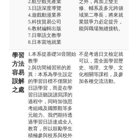
2.航空觀光產業
之外，再加上雙主
3.日語深度導覽
修、輔系及多元跨領
4.遊戲動漫業界
域第二專長，將來就
5.科技貿易公司
業競爭力必定提升，
6.教材編輯出版
能與職場無縫接軌。
7.日華語文教學
8.日本當地就業
1.本系從基礎50音開始
不是考過日文檢定就
學習
教學
可以，需全面學習歷
方法
2.與坊間補習班的差
史、地理、文學、文
容易
異：本系為學生設定
化相關等課程，及參
誤解
的學習目標不僅限於
加各種交流活動。
日語學習，而是在學
之處
習日語聽說讀寫譯的
過程中，同時加強思
考組織及國際觀等多
元能力。我們期待透
過學習日語達成全人
教育，所以鼓勵學生
積極參與校系與校外