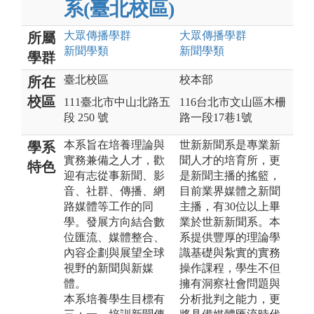
系(臺北校區)
大眾傳播
學群
大眾傳播
學群
所屬
新聞
學類
新聞
學類
學群
臺北校區
校本部
所在
校區
111臺北市中山北路五
116台北市文山區木柵
段 250 號
路一段17巷1號
本系旨在培養理論與
世新新聞系是專業新
學系
實務兼備之人才，歡
聞人才的培育所，更
特色
迎有志從事新聞、影
是新聞主播的搖籃，
音、社群、傳播、網
目前業界媒體之新聞
路媒體等工作的同
主播，有30位以上畢
學。發展方向結合數
業於世新新聞系。本
位匯流、媒體整合、
系提供豐厚的理論學
內容企劃與展望全球
識基礎與紮實的實務
視野的新聞與新媒
操作課程，學生不但
體。
擁有洞察社會問題與
本系培養學生目標有
分析批判之能力，更