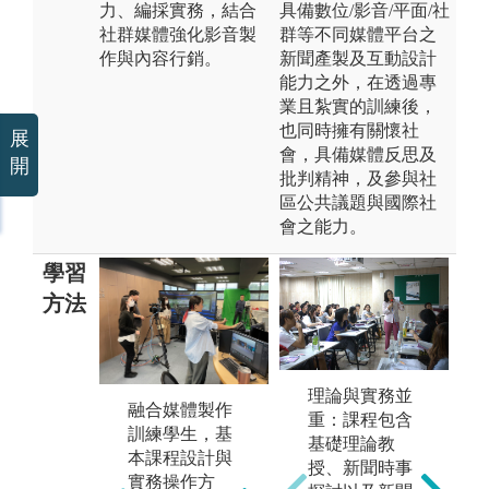
力、編採實務，結合
具備數位/影音/平面/社
社群媒體強化影音製
群等不同媒體平台之
作與內容行銷。
新聞產製及互動設計
能力之外，在透過專
業且紮實的訓練後，
也同時擁有關懷社
展
會，具備媒體反思及
開
批判精神，及參與社
區公共議題與國際社
會之能力。
學習
方法
理論與實務並
融合媒體製作
強
重：課程包含
訓練學生，基
銷
基礎理論教
本課程設計與
媒
授、新聞時事
實務操作方
圖