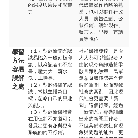
的深度與廣度和影響
代媒體操作策略的熟
力
悉，也可以擔任行政
人員、廣告企劃、公
關行銷、網站製作、
發言人、里長、市議
員等職位。
（１）對於新聞系認
社群媒體發達，是否
學習
識易陷入一般刻板印
人人都可以當記者？
方法
象，以為記者都不念
由於現今資訊過於零
容易
書，壓力大，薪水
散且雜亂無章，民眾
誤解
低，工時長。
隨意吸取淺碟甚至造
（２）對於傳播的認
假的新聞，反而導致
之處
識，常以主播為目
社會的紊亂，因此現
標，忽略自己的興趣
代社會更需要「新
與能力。
聞」這個行業。經過
（３）對於新媒體常
「新聞系」專業訓練
在用但卻不知道可以
出來的新聞工作者，
發展出更有趣與更有
不但具備洞察社會現
系統的內容行銷。
象與問題的能力，更