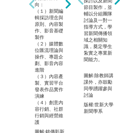
探討以及新聞
媒體數位匯流
向：
作
節目製作，並
關鍵是平台建
（１）新聞編
解
輔以分組團隊
置，本系自201
輯採訪理念與
展
討論及一對一
8年元月實習媒
原則、內容製
由
指導方式，學
體全面改版，
作、影音基礎
整
習新聞傳播領
新的平台，編
製作
產
域之相關知
採作品、專訪
（２）媒體數
表
識，奠定學生
與人物報導、
位匯流理論與
依
紮實之專業新
電子書與影音
操作、專題企
學
聞能力。
製作等，皆在
劃、影音內容
上
《銘報MOL》
進階
事
平台露出，與
圖解:除教師講
（３）內容產
係
業界媒體產製
課外，亦鼓勵
製、實習平台
圖
過程相似，供
同學踴躍參與
發表作品實作
體
學生學習。
討論
演練
行
（４）創意內
圖解:MOL平台
版權:世新大學
版
容行銷、社群
數位編採操作
新聞學系
系
行銷與經營維
版權:銘傳影新
護
系辦提供
圖解:銘傳影新