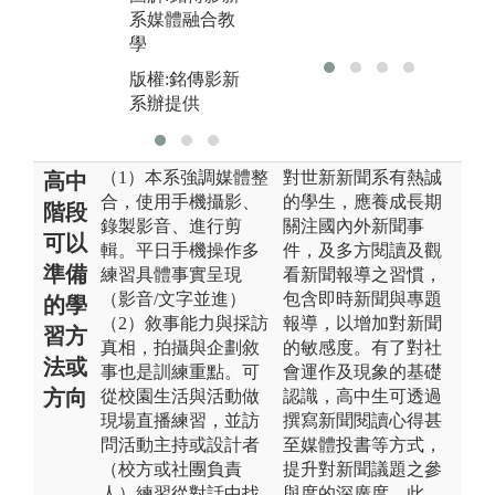
系媒體融合教
學
版權:銘傳影新
系辦提供
（1）本系強調媒體整
對世新新聞系有熱誠
高中
合，使用手機攝影、
的學生，應養成長期
階段
錄製影音、進行剪
關注國內外新聞事
可以
輯。平日手機操作多
件，及多方閱讀及觀
準備
練習具體事實呈現
看新聞報導之習慣，
（影音/文字並進）
包含即時新聞與專題
的學
（2）敘事能力與採訪
報導，以增加對新聞
習方
真相，拍攝與企劃敘
的敏感度。有了對社
法或
事也是訓練重點。可
會運作及現象的基礎
方向
從校園生活與活動做
認識，高中生可透過
現場直播練習，並訪
撰寫新聞閱讀心得甚
問活動主持或設計者
至媒體投書等方式，
（校方或社團負責
提升對新聞議題之參
人）練習從對話中找
與度的深廣度。此