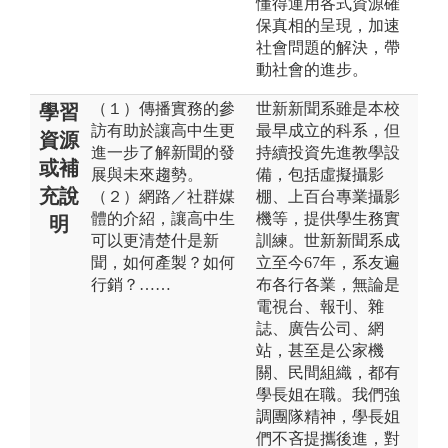
懂得運用各式資源確
保真相的呈現，加速
社會問題的解決，帶
動社會的進步。
（１）傳播實務的參
世新新聞系雖是本校
學習
訪有助於讓高中生更
最早成立的科系，但
資源
進一步了解新聞的發
持續投資先進教學設
或補
展與未來趨勢。
備，包括虛擬攝影
充說
（２）網路／社群媒
棚、上百台專業攝影
體的介紹，讓高中生
機等，提供學生務實
明
可以更清楚什是新
訓練。世新新聞系成
聞，如何產製？如何
立至今67年，系友遍
行銷？……
布各行各業，無論是
電視台、報刊、雜
誌、廣告公司、網
站，甚至是公家機
關、民間組織，都有
學長姐在職。我們強
調團隊精神，學長姐
們不吝提攜後進，對