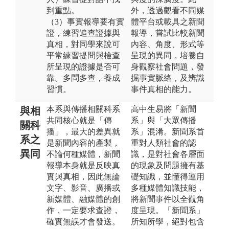
到重點。
外，透過觀看不同媒
（3）事實報導要有實
體平台或載具之新聞
證，練習追查證據與
報導，嘗試比較新聞
真相，對同學來說可
內容、角度、形式等
平常練習提問與檢查
呈現的異同，培養自
所呈現的證據是否可
身觀察社會問題，發
靠。多問多查，養成
掘事實脈絡，及辨識
習慣。
事件真相的能力。
本系與傳播相關科系
高中生易將「新聞
與相
共同核心就是「傳
系」與「大眾傳播
關科
播」，最大的差異就
系」混淆。新聞系首
系之
是新聞內容的產製，
重對人類社會的認
異同
不論何種媒體，新聞
識，是對社會各層面
報導本身就是反映真
的現象及問題擁有基
實與真相，因此無論
礎知識，並懂得運用
文字、影音、廣播或
多種媒體知識技能，
新媒體、融媒體的創
將新聞事件以全觀角
作，一定要求查證，
度呈現。「新聞系」
確實無誤才會發送。
所知所學，絕對包含