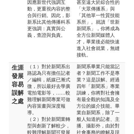
因應新世代強調互
甚至遠大於綜合性的
動，更重視內容的整
「大眾傳播系」與
合與行銷。因此，影
「其他單一性質技能
新系比其他傳播科系
系所」。就讀「世新
更強調：真實與公
新聞系」，你將成為
義，查證與負責。
全方位新聞媒體人
才，畢業後必能快速
進入社會就業，無縫
接軌。
（１）對於新聞系出
新聞系畢業只能當記
生涯
路認為只有擔任記者
者？新聞工作不是專
發展
／編輯，紙媒已漸式
業？這是誤解。經過
容易
微，所以最好去學廣
四年「新聞系」專業
誤解
電拍電影等，……較
訓練，你將對社會擁
難理解新聞專業可做
有最全觀的知識及全
之處
內容策畫與深度報
方位的媒介技能。畢
導。
業自新聞系，除了一
（２）對於新聞業轉
般人知道的記者、主
型與創新了解較少，
播、攝影外，由於對
較難理解新聞可發展
社會事務的瞭解及現