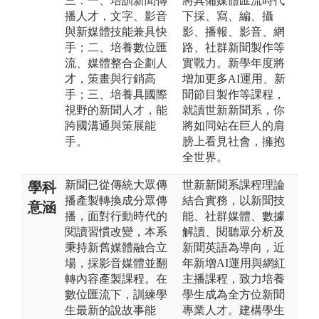
三：一、培訓新聞傳
將具備媒體匯流時代
播人才，文字、影音
下採、寫、編、攝
與新媒體技能兼具快
影、播報、影音、網
手；二、培養數位匯
路、社群新聞製作等
流、媒體整合企劃人
實戰力。新學年度將
才，策畫與行銷高
增加更多AI運用、新
手；三、培養具國際
聞節目製作等課程，
視野的新聞人才，能
就讀世新新聞系，你
跨國溝通與策展能
將如同站在巨人的肩
手。
膀上看見社會，擁抱
全世界。
新聞已從傳統大眾傳
世新新聞系課程理論
學科
播產製轉換成分眾傳
結合實務，以新聞技
意涵
播，面對行動時代的
能、社群媒體、數據
閱讀習慣改變，本系
解讀、閱聽眾分析及
秉持新舊媒體融合立
新聞英語為導向，近
場，採影音媒體並翻
年新增AI運用與網紅
轉內容產製課程。在
主播課程，致力培養
數位匯流下，訓練學
學生成為全方位新聞
生最新的說故事能
專業人才。建構學生