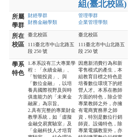
組(臺北校區)
財經
學群
管理
學群
所屬
財務金融
學類
企業管理
學類
學群
臺北校區
臺北校區
所在
校區
111臺北市中山北路五
111臺北市中山北路五
段 250 號
段 250 號
1.本系設有三大專業學
因應新消費行為和新
學系
程：「永續金融」、
零售模式的產生，本
特色
「智能投資」、與
組教育目標之特色是
「數位金融」，以培
培養數位環境下的經
養具國際視野及與時
營人才。本系在教師
俱進能力的「未來金
方面的特色，除企管
融家」為宗旨。
專業教師之外，亦擁
2.具有完整的專業財金
有電商實務界之師
教學系統，如「虛擬
資，特別是數位行銷
金融交易實驗室」及
師資。設備特色，除
「金融科技人才培育
專業電腦教室外，亦