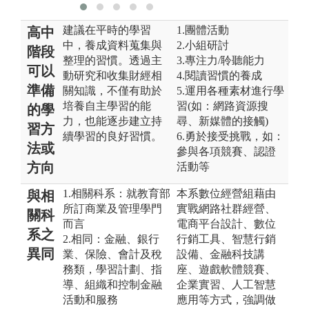
建議在平時的學習
1.團體活動
高中
中，養成資料蒐集與
2.小組研討
階段
整理的習慣。透過主
3.專注力/聆聽能力
可以
動研究和收集財經相
4.閱讀習慣的養成
準備
關知識，不僅有助於
5.運用各種素材進行學
培養自主學習的能
習(如：網路資源搜
的學
力，也能逐步建立持
尋、新媒體的接觸)
習方
續學習的良好習慣。
6.勇於接受挑戰，如：
法或
參與各項競賽、認證
方向
活動等
1.相關科系：就教育部
本系數位經營組藉由
與相
所訂商業及管理學門
實戰網路社群經營、
關科
而言
電商平台設計、數位
系之
2.相同：金融、銀行
行銷工具、智慧行銷
異同
業、保險、會計及稅
設備、金融科技講
務類，學習計劃、指
座、遊戲軟體競賽、
導、組織和控制金融
企業實習、人工智慧
活動和服務
應用等方式，強調做