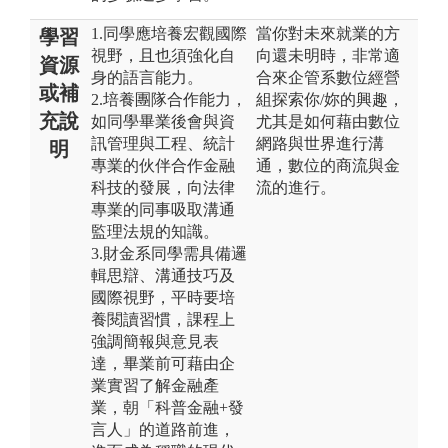
1.同學應培養宏觀國際
當你對未來就業的方
學習
視野，且也須強化自
向還未明時，非常適
資源
身的語言能力。
合來企管系數位經營
或補
2.培養團隊合作能力，
組探索你/妳的興趣，
充說
如同學畢業後會與資
尤其是如何藉由數位
訊管理與工程、統計
網路與世界進行溝
明
專業的伙伴合作金融
通，數位的商流與金
科技的發展，向法律
流的進行。
專業的同事吸取溝通
監理法規的知識。
3.財金系同學需具備邏
輯思辯、溝通技巧及
國際視野，平時要培
養閱讀習慣，課程上
強調簡報與意見表
達，畢業前可藉由企
業實習了解金融產
業，朝「科普金融+發
言人」的道路前進，