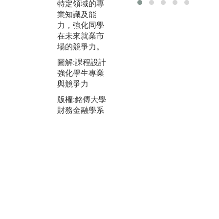
特定領域的專
計，供應多種
升
業知識及能
零食與飲品，
力
力，強化同學
為同學們營造
2
在未來就業市
輕鬆又充滿活
資
場的競爭力。
力的學習氛
操
圍。讓同學在
提
圖解:課程設計
進行密集專題
參
強化學生專業
討論時不因餐
業
與競爭力
食而中斷，也
能
版權:銘傳大學
期望透過這樣
財務金融學系
的環境，激發
圖
更多創意，並
融
提高專業學習
版
的投入感。
財
圖解:金融科技
實驗室-自主學
習中心
版權:銘傳大學
財務金融學系