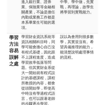
進入銀行業、證券
中學、學中做，先實
業、保險業等金融相
戰，再理論，故學生
關產業，不論是擔任
將學習到實戰能力。
內勤或業務工作都是
本系畢業生可能的選
項。
學習財金資訊系統等
誤以為會用到很多數
學習
資訊相關科目時，同
學，其實並沒有。希
方法
學可能會擔心自己沒
望具備推理的能力，
容易
有程式基礎，因此跟
能清楚說明處理事情
誤解
不上課程進度，造成
的流程。
學習效率低落等問
之處
題。但其實財金系從
大一開始就有程式設
計的基礎課程，課程
所教授的內容，都會
從頭開始學，即使高
中時沒有學過程式語
言，也可以跟著老師
的步驟逐步學習。