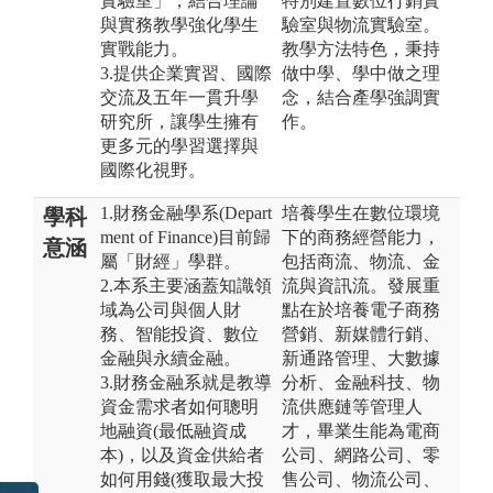
實驗室」，結合理論
特別建置數位行銷實
與實務教學強化學生
驗室與物流實驗室。
實戰能力。
教學方法特色，秉持
3.提供企業實習、國際
做中學、學中做之理
交流及五年一貫升學
念，結合產學強調實
研究所，讓學生擁有
作。
更多元的學習選擇與
國際化視野。
1.財務金融學系(Depart
培養學生在數位環境
學科
ment of Finance)目前歸
下的商務經營能力，
意涵
屬「財經」學群。
包括商流、物流、金
2.本系主要涵蓋知識領
流與資訊流。發展重
域為公司與個人財
點在於培養電子商務
務、智能投資、數位
營銷、新媒體行銷、
金融與永續金融。
新通路管理、大數據
3.財務金融系就是教導
分析、金融科技、物
資金需求者如何聰明
流供應鏈等管理人
地融資(最低融資成
才，畢業生能為電商
本)，以及資金供給者
公司、網路公司、零
如何用錢(獲取最大投
售公司、物流公司、