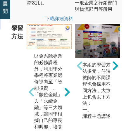
資效用)。
一般企業之行銷部門
展
與物流部門等所用
開
下載詳細資料
學習
方法
財金系除專業
系上同學專屬
系
的必修課程
自主學習中
專
本組的學習方
外，利用學分
心!!
課
法多元，任課
學程將專業選
金融科技實驗
升
教師於不同課
修導向至「智
室提供充足的
實
程也會採用不
能投資」、
零食和飲料，
1. 
同方法，大致
「數位金融」
讓同學在討論
線
上包含以下方
與「永續金
專題和學習之
模
法：
融」等三大領
餘有更多補
照
一、
域，讓同學根
給。實驗室參
修
課程主題講述
據自己的專長
考外商企業的
課
和興趣，培養
辦公環境設
台