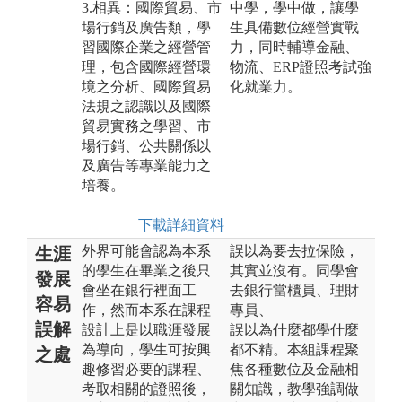
3.相異：國際貿易、市
中學，學中做，讓學
場行銷及廣告類，學
生具備數位經營實戰
習國際企業之經營管
力，同時輔導金融、
理，包含國際經營環
物流、ERP證照考試強
境之分析、國際貿易
化就業力。
法規之認識以及國際
貿易實務之學習、市
場行銷、公共關係以
及廣告等專業能力之
培養。
下載詳細資料
外界可能會認為本系
誤以為要去拉保險，
生涯
的學生在畢業之後只
其實並沒有。同學會
發展
會坐在銀行裡面工
去銀行當櫃員、理財
容易
作，然而本系在課程
專員、
誤解
設計上是以職涯發展
誤以為什麼都學什麼
為導向，學生可按興
都不精。本組課程聚
之處
趣修習必要的課程、
焦各種數位及金融相
考取相關的證照後，
關知識，教學強調做