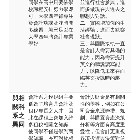
同學在高中只要依學
並進行社會參與，進
校課程安排努力學即
而多做現在與過去之
可，大學四年肯專注
聯想與對話。
於會計功課及花時間
二、實際增加你的生
多練習，就已足以在
活經驗，進而去觀察
大學四年將會計專業
社會現狀。
學好。
三、與國際接軌一直
是會計人需要具備的
能力，因為需要提升
英文的聽說讀寫能
力，以降低未來在面
臨英文授課時的壓
力。
會計系之稅規組主要
會計與財金是有相關
與相
係為了培育具會計及
性的學科，例如在公
關科
租稅專長之人才，因
司資金來源籌措、規
系之
此在課程上會加入許
劃、與購置資產決策
異同
多租稅相關之知識，
分析等方面有高度重
使同學不僅是學到商
疊性，但會計更重視
學知識，亦可對於相
各項投資與決策對於