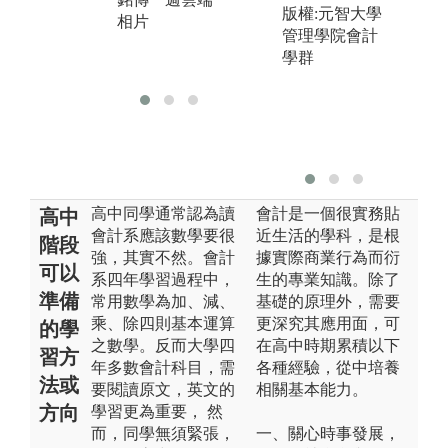
版
版權:元智大學
相片
版權:銘傳大學
銘
管理學院會計
銘傳一週雲端
相
學群
相片
高中同學通常認為讀
會計是一個很實務貼
高中
會計系應該數學要很
近生活的學科，是根
階段
強，其實不然。會計
據實際商業行為而衍
可以
系四年學習過程中，
生的專業知識。除了
準備
常用數學為加、減、
基礎的原理外，需要
乘、除四則基本運算
更深究其應用面，可
的學
之數學。反而大學四
在高中時期累積以下
習方
年多數會計科目，需
各種經驗，從中培養
法或
要閱讀原文，英文的
相關基本能力。
方向
學習更為重要， 然
而，同學無須緊張，
一、關心時事發展，