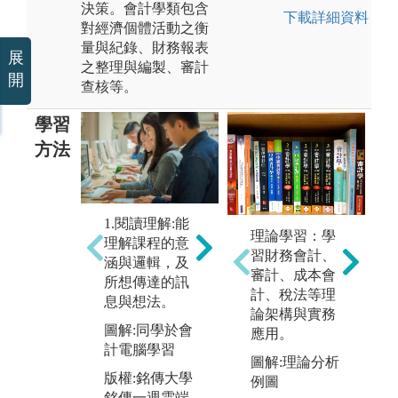
決策。會計學類包含
下載詳細資料
對經濟個體活動之衡
量與紀錄、財務報表
展
之整理與編製、審計
開
查核等。
學習
方法
1.閱讀理解:能
2. 分析推理能
3
理論學習：學
理解課程的意
力:閱讀數字、
熟
習財務會計、
涵與邏輯，及
文字資料時注
礎
審計、成本會
所想傳達的訊
意細節，了解
運
計、稅法等理
息與想法。
數字之運用與
且
論架構與實務
分析並能將其
與
圖解:同學於會
應用。
類化、歸類。
計電腦學習
圖
圖解:理論分析
圖解:助教輔導
筆
版權:銘傳大學
例圖
同學課業
銘傳一週雲端