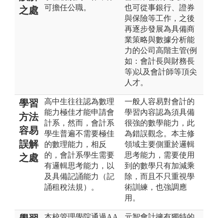
可擔任公職。
也可從事銀行、證券
之處
與保險等工作，之後
再逐步發展為具備商
業策略與數據分析能
力的公司高階主管(例
如：會計長與財務長
等)以及會計師等頂尖
人才。
高中生往往認為數理
一般人容易對會計的
學習
能力極佳才能申請會
學習內容認為須具備
方法
計系，然而，會計系
很強的數學能力，此
容易
學生普遍不需要極佳
為錯誤觀念。本主修
誤解
的數理能力，相反
領域主要側重於邏輯
的，會計系學生需要
思考能力，需要使用
之處
有邏輯思考能力，以
到的數學只有加減乘
及具備記誦能力（記
除，而且不只重視學
誦租稅法規）。
術訓練，也強調應
用。
本校管理學院通過AA
元智會計擁有獨特的