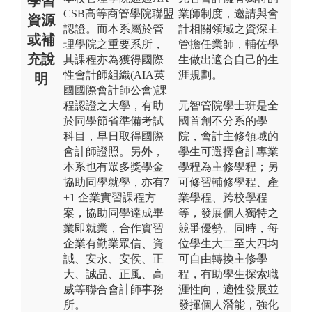
學習
CSB高等商管學院聯盟
業師制度，邀請與會
資源
認證。而本系屬於管
計相關領域之資深主
或補
理學院之重要系所，
管擔任業師，輔佐學
充說
其課程亦為獲得國際
生做出適合自己的生
性會計師組織(AIA英
涯規劃。
明
國國際會計師公會)課
程認證之大學，有助
元智管院學士班是全
於同學節省準備考試
國首創不分系的學
科目，早日取得國際
院，會計主修領域的
會計師證照。另外，
學生可選擇會計專業
本系也有眾多獎學金
學程為主修學程；另
協助同學就學，亦有7
可修習輔修學程、產
+1 企業實習課程方
業學程、跨校學程
案，協助同學達成畢
等，發展個人獨特之
業即就業，合作實習
競爭優勢。同時，每
企業有勤業眾信、資
位學生大二至大四均
誠、安永、安侯、正
可自由轉換主修學
大、誠品、正風、高
程，有助學生探索職
威等聯合會計師事務
涯性向，適性發展並
所。
發揮個人潛能，強化