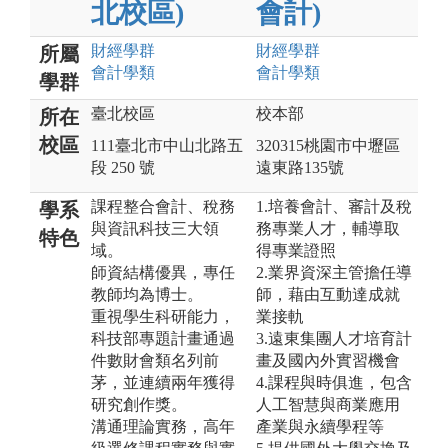
北校區)
會計)
財經
學群
財經
學群
所屬
會計
學類
會計
學類
學群
臺北校區
校本部
所在
校區
111臺北市中山北路五
320315桃園市中壢區
段 250 號
遠東路135號
課程整合會計、稅務
1.培養會計、審計及稅
學系
與資訊科技三大領
務專業人才，輔導取
特色
域。
得專業證照
師資結構優異，專任
2.業界資深主管擔任導
教師均為博士。
師，藉由互動達成就
重視學生科研能力，
業接軌
科技部專題計畫通過
3.遠東集團人才培育計
件數財會類名列前
畫及國內外實習機會
茅，並連續兩年獲得
4.課程與時俱進，包含
研究創作獎。
人工智慧與商業應用
溝通理論實務，高年
產業與永續學程等