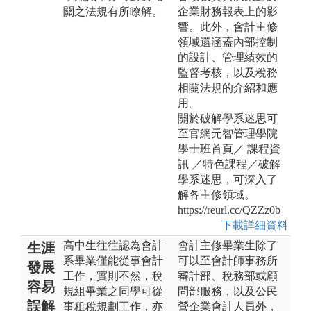
關之法規有所瞭解。
企業財務報表上的影
響。此外，會計主修
領域還涵蓋內部控制
的設計、管理績效的
監督考核，以及稅務
相關法規的介紹和應
用。
關於破解學系迷思可
至官網元智管理學院
學士班首頁／ 課程資
訊 ／特色課程／破解
學系迷思，可深入了
解各主修領域。
https://reurl.cc/QZZz0b
下載詳細資料
高中生往往認為會計
會計主修畢業生除了
生涯
系畢業僅能從事會計
可以至會計師事務所
發展
工作，實則不然，稅
審計部、稅務部或顧
容易
規組畢業之同學可從
問部服務，以及公民
誤解
事租稅規劃工作，亦
營企業會計人員外，