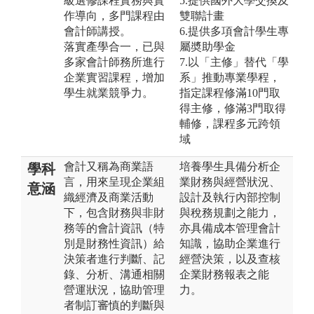
級選修課程實務與實
5.提供國外大學交換及
作導向，多門課程由
雙聯計畫
會計師講授。
6.提供多項會計學生專
落實產學合一，已與
屬奬助學金
多家會計師務所進行
7.以「主修」替代「學
企業實習課程，增加
系」推動專業學程，
學生就業競爭力。
指定課程修滿10門取
得主修，修滿3門取得
輔修，課程多元跨領
域
會計又稱為商業語
培養學生具備分析企
學科
言，用來呈現企業組
業財務與經營狀況、
意涵
織經濟及商業活動
設計及執行內部控制
下，包含財務與非財
與稅務規劃之能力，
務等的會計資訊（特
亦具備成本管理會計
別是財務性資訊）給
知識，協助企業進行
決策者進行判斷、記
經營決策，以及查核
錄、分析、溝通相關
企業財務報表之能
營運狀況，協助管理
力。
者制訂審慎的判斷與