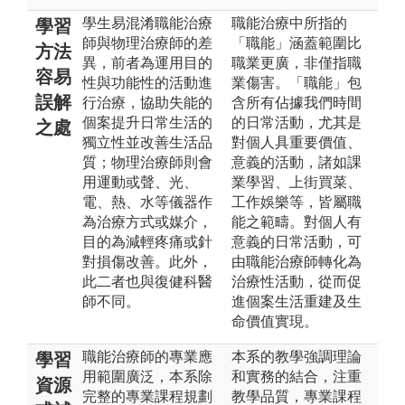
學生易混淆職能治療
職能治療中所指的
學習
師與物理治療師的差
「職能」涵蓋範圍比
方法
異，前者為運用目的
職業更廣，非僅指職
容易
性與功能性的活動進
業傷害。「職能」包
誤解
行治療，協助失能的
含所有佔據我們時間
個案提升日常生活的
的日常活動，尤其是
之處
獨立性並改善生活品
對個人具重要價值、
質；物理治療師則會
意義的活動，諸如課
用運動或聲、光、
業學習、上街買菜、
電、熱、水等儀器作
工作娛樂等，皆屬職
為治療方式或媒介，
能之範疇。對個人有
目的為減輕疼痛或針
意義的日常活動，可
對損傷改善。此外，
由職能治療師轉化為
此二者也與復健科醫
治療性活動，從而促
師不同。
進個案生活重建及生
命價值實現。
職能治療師的專業應
本系的教學強調理論
學習
用範圍廣泛，本系除
和實務的結合，注重
資源
完整的專業課程規劃
教學品質，專業課程