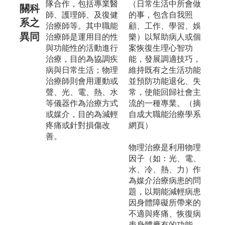
隊合作，包括專業醫
（日常生活中所會做
關科
師、護理師、及復健
的事，包含自我照
系之
治療師等。其中職能
顧、工作、學習、娛
異同
治療師是運用目的性
樂）以幫助病人或個
與功能性的活動進行
案恢復生理心智功
治療，目的為協調疾
能，發展調適技巧，
病與日常生活；物理
維持既有之生活功能
治療師則會用運動或
並預防功能退化、失
聲、光、電、熱、水
常，使能回歸社會主
等儀器作為治療方式
流的一種專業。（摘
或媒介，目的為減輕
自成大職能治療學系
疼痛或針對損傷改
網頁）
善。
物理治療是利用物理
因子（如：光、電、
水、冷、熱、力）作
為媒介治療病患的問
題，以期能減輕病患
因身體障礙所帶來的
不適與疼痛、恢復病
患身體應有的功能。