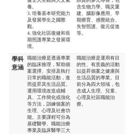
健全人生觀與人文素
師資的多元專長，包
養。
含生物力學、職災重
3. 培養基本研究能力
建、腦影像應用、早
及發展學生之國際
期療育、感覺統合、
觀。
失智照護、復元促進
4. 強化社區復健和長
等。
期照護專業之發展環
境。
職能治療是透過專業
職能治療是運用有目
學科
的臨床推理，幫助個
的性、有意義的活動
意涵
案選擇、安排及執行
以提昇個案之健康與
日常的職能活動，進
生活品質的專業。目
而提昇其生活品質。
前分為四大領域，包
運用環境改造或輔
含成人生理、兒童、
具、工作簡化或強化
心理及社區職能治
等方法，訓練個案的
療。
生理、心理及社會功
能。主要課程可分為
基礎醫學、職能治療
專業及臨床醫學三大