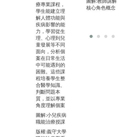
圖解:教師講解
療專業課程，
際操作與分析
際
核心角色概念
學生能建立理
結果，培養科
將
解人體功能與
學思考與實證
情
疾病影響的能
能力。課程訓
評
力，學習從生
練學生細心觀
能
理、心理到兒
察、精準操作
治
童發展等不同
與邏輯分析的
具
面向，分析個
能力，並理解
學
案在日常生活
如何以客觀數
考
中可能遇到的
據支持臨床判
與
困難。這些課
斷，提升解決
力
程培養學生整
問題的專業素
個
合醫學知識、
養。
調
判斷問題本
式
圖解:機能解剖
質，並以專業
應
學實驗，搭配
角度理解個案
模型授課。
圖
圖解:小兒疾病
治
版權:義守大學
職能治療授課
關
職能治療系所
示
版權:義守大學
有。