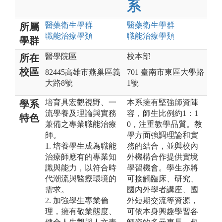
系
醫藥衛生
學群
醫藥衛生
學群
所屬
職能治療
學類
職能治療
學類
學群
醫學院區
校本部
所在
校區
82445高雄市燕巢區義
701 臺南市東區大學路
大路8號
1號
培育具宏觀視野、一
本系擁有堅強師資陣
學系
流學養及理論與實務
容，師生比例約1：1
特色
兼備之專業職能治療
0，注重教學品質。教
師。
學方面強調理論和實
1. 培養學生成為職能
務的結合，並與校內
治療師應有的專業知
外機構合作提供實境
識與能力，以符合時
學習機會。學生亦將
代潮流與醫療環境的
可接觸臨床、研究、
需求。
國內外學者講座、國
2. 加強學生專業倫
外短期交流等資源，
理，擁有敬業態度、
可依本身興趣學習各