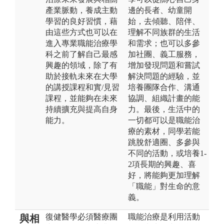
產業脈動，養成主動
邊的長者、幼童開
學習的良好習慣，藉
始，去傾聽、陪伴、
由這些方式也可以在
理解不同族群的生活
進入專業職能治療學
和需求；也可以多參
科之前了解自己最感
加社團、義工服務，
興趣的領域，除了有
增加發現問題和嘗試
助於接軌未來在大學
解決問題的經驗，並
的講授課程和實/見習
培養團隊合作、溝通
課程，並能夠在未來
協調、組織計畫的能
持續擴充與提高自身
力。最後，生活中的
能力。
一切都可以是職能治
療的素材，同學若能
跳脫舒適圈、多參與
不同的活動，或培養1-
2項長期的興趣、喜
好，將能夠更加理解
「職能」對生命的意
義。
復健醫學必須醫療團
職能治療是利用活動
與相