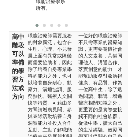
職能治療學系
版
所有。
職
有
職能治療師需要服務
一位好的職能治療師
高中
的對象廣泛，包含在
不只需專業的醫療知
階段
生理、心理、小兒發
識，更需要關懷社會
可以
展上面有異常或障礙
的人文素養，具備同
準備
而需要協助者，因此
理他人、溝通合作、
除了培養自身專業學
落實創意的能力，才
的學
科的能力之外，也可
能幫助服務對象活得
習方
以培養自身耐心、觀
健康、有品質。作為
法或
察力、溝通協調、服
一位高中生，除了透
方向
務熱忱、醫療人文關
過閱讀、聽講，增進
懷等特質。可藉由多
醫療相關知識之外，
方閱讀增廣見聞、參
更重要的是實際去接
與團隊活動培養自身
觸不同的社會族群，
洞察能力並投入合作
從做中學，擴大自己
互動、主動了解職能
的生活經驗。鼓勵同
治療未來發展與相關
學可以從關心自己身