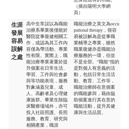
（摘自陽明大學網
頁）
高中生常誤以為職能
職能治療之英文為occu
生涯
治療系畢業後僅能於
pational therapy，很容
發展
醫院從事復健相關工
易被誤解為是從事職
容易
作，或認為其工作內
業輔導之專業，雖然
誤解
容僅為帶活動、專業
職業復健亦是職能治
性有限。實際上，職
療服務的一環，但並
之處
能治療專業著重於提
不是全部。"職能"指的
升個案在日常生活、
是對個人有意義的活
學習、工作與社會參
動，包括日常生活活
與等功能表現，服務
動、教育、工作等，
對象涵蓋兒童、成
職能治療師在意個案
人、高齡者及心理健
的職能參與，藉由協
康族群。畢業生除臨
助個案進行其在意的
床醫療場域外，亦可
職能活動，提升其健
投入社區照護、長照
康與生活品質。
服務、教育、研究與
相關產業，職涯