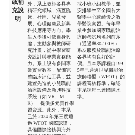
或補
外，系上教師各具專
採小班小組教學，並
充說
精研究領域，涵蓋臨
安排學生至全國各大
床、社區、兒童發
醫學中心或績優之教
明
展、心理健康及新興
學醫院實習。每年畢
科技應用等方向。學
業生參加國家職能治
生入學後可依自身興
療師考試均名列前茅
趣，主動參與教師研
（通過率80-100％），
究計畫，從中學習研
系友服務於職能治療
究設計與專業實務能
各界均有良好的評
力。系上設有多間專
價。且本系課程自199
業實習教室，配備完
5年已通過世界職能治
整臨床評估工具，並
療師聯盟（WFOT）的
建置先進的小兒職能
課程審核標準，確認
治療設備及新興科技
本系課程已達國際水
系統（如 VR、M
準。
R），提供多元實作學
習資源。此外，本系
已於 2024 年第三度通
過 WFOT 國際認證，
具備國際接軌與海外