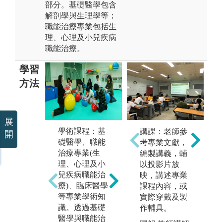
部分。基礎醫學包含
解剖學與生理學等；
職能治療專業包括生
理、心理及小兒疾病
職能治療。
學習
方法
展
學術課程：基
實務課程-實驗
實
講課：老師參
開
礎醫學、職能
課程：內容包
應
考專業文獻，
治療專業(生
含實驗設計、
療
編製講義，輔
理、心理及小
操作、分析等
須
以投影片放
兒疾病職能治
相關課程。透
巧
映，講述專業
療)、臨床醫學
過實驗課程，
估
課程內容，或
等專業學術知
學生將學習如
程
實際穿戴及製
識。透過基礎
何提出問題、
著
作輔具。
醫學與職能治
設計實驗、實
知