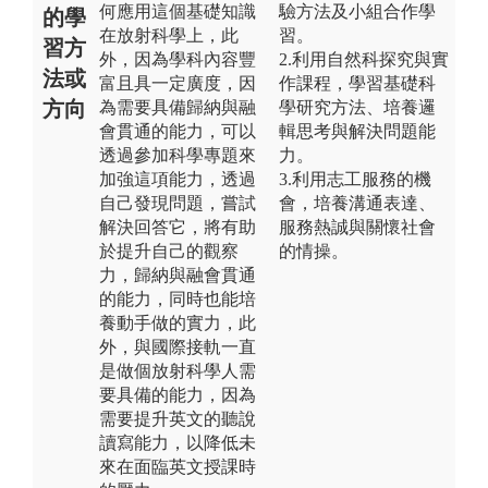
何應用這個基礎知識
驗方法及小組合作學
的學
在放射科學上，此
習。
習方
外，因為學科內容豐
2.利用自然科探究與實
法或
富且具一定廣度，因
作課程，學習基礎科
方向
為需要具備歸納與融
學研究方法、培養邏
會貫通的能力，可以
輯思考與解決問題能
透過參加科學專題來
力。
加強這項能力，透過
3.利用志工服務的機
自己發現問題，嘗試
會，培養溝通表達、
解決回答它，將有助
服務熱誠與關懷社會
於提升自己的觀察
的情操。
力，歸納與融會貫通
的能力，同時也能培
養動手做的實力，此
外，與國際接軌一直
是做個放射科學人需
要具備的能力，因為
需要提升英文的聽說
讀寫能力，以降低未
來在面臨英文授課時