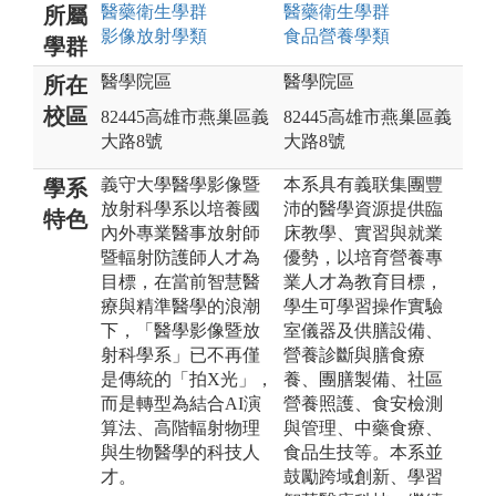
醫藥衛生
學群
醫藥衛生
學群
所屬
影像放射
學類
食品營養
學類
學群
醫學院區
醫學院區
所在
校區
82445高雄市燕巢區義
82445高雄市燕巢區義
大路8號
大路8號
義守大學醫學影像暨
本系具有義联集團豐
學系
放射科學系以培養國
沛的醫學資源提供臨
特色
內外專業醫事放射師
床教學、實習與就業
暨輻射防護師人才為
優勢，以培育營養專
目標，在當前智慧醫
業人才為教育目標，
療與精準醫學的浪潮
學生可學習操作實驗
下，「醫學影像暨放
室儀器及供膳設備、
射科學系」已不再僅
營養診斷與膳食療
是傳統的「拍X光」，
養、團膳製備、社區
而是轉型為結合AI演
營養照護、食安檢測
算法、高階輻射物理
與管理、中藥食療、
與生物醫學的科技人
食品生技等。本系並
才。
鼓勵跨域創新、學習