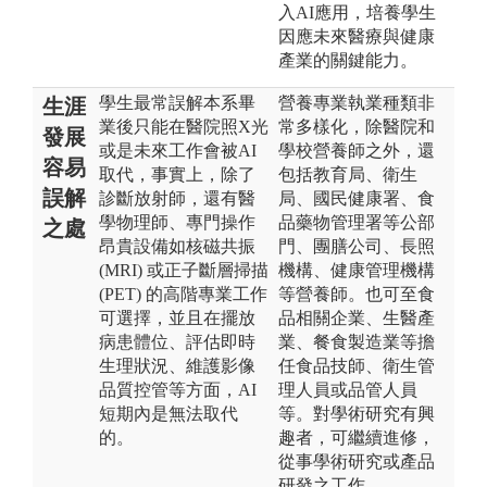
入AI應用，培養學生
因應未來醫療與健康
產業的關鍵能力。
學生最常誤解本系畢
營養專業執業種類非
生涯
業後只能在醫院照X光
常多樣化，除醫院和
發展
或是未來工作會被AI
學校營養師之外，還
容易
取代，事實上，除了
包括教育局、衛生
誤解
診斷放射師，還有醫
局、國民健康署、食
學物理師、專門操作
品藥物管理署等公部
之處
昂貴設備如核磁共振
門、團膳公司、長照
(MRI) 或正子斷層掃描
機構、健康管理機構
(PET) 的高階專業工作
等營養師。也可至食
可選擇，並且在擺放
品相關企業、生醫產
病患體位、評估即時
業、餐食製造業等擔
生理狀況、維護影像
任食品技師、衛生管
品質控管等方面，AI
理人員或品管人員
短期內是無法取代
等。對學術研究有興
的。
趣者，可繼續進修，
從事學術研究或產品
研發之工作。