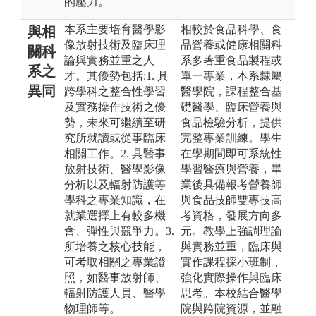
的壓力。
本系主要培育醫學影
相較於食品科學、食
與相
像放射技術及臨床理
品營養或健康相關科
關科
論與實務並重之人
系多著重食品製程或
系之
才。其優勢包括:1. 具
單一專業，本系隸屬
異同
跨學科之整合性學習
醫學院，課程整合基
及實務操作技術之優
礎醫學、臨床營養與
勢，未來可繼續至研
食品檢驗分析，提供
究所就讀或從事臨床
完整專業訓練。學生
相關工作。2. 具醫事
在學期間即可系統性
放射技術、醫學影像
學習醫療與營養，畢
分析以及輻射防護等
業後具備報考營養師
學科之專業知識，在
與食品技師雙專技高
就業選擇上有較多機
考資格，發展方向多
會、彈性與競爭力。3.
元。教學上強調理論
所培養之核心技能，
與實務並重，臨床與
可考取相關之專業證
實作課程採小班制，
照，如醫事放射師、
強化實際操作與臨床
輻射防護人員、醫學
思考。本校結合醫學
物理師等。
院與跨院資源，並融