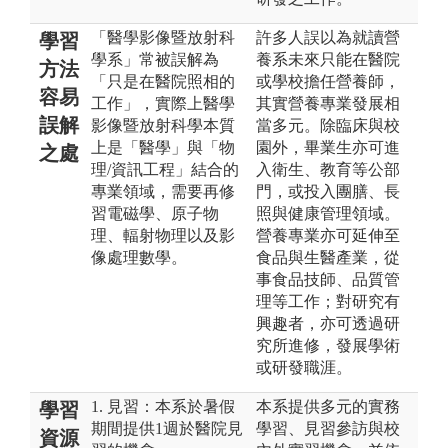
「醫學影像暨放射科
許多人誤以為就讀營
學習
學系」常被誤解為
養系未來只能在醫院
方法
「只是在醫院照相的
或學校擔任營養師，
容易
工作」，實際上醫學
其實營養專業發展相
誤解
影像暨放射科學本質
當多元。除臨床與校
上是「醫學」與「物
園外，畢業生亦可進
之處
理/資訊工程」結合的
入衛生、教育等公部
專業領域，需要再修
門，或投入團膳、長
習電磁學、原子物
照與健康管理領域。
理、輻射物理以及影
營養專業亦可延伸至
像處理數學。
食品與生醫產業，從
事食品技師、品質管
理等工作；對研究有
興趣者，亦可透過研
究所進修，發展學術
或研發職涯。
1. 見習：本系於暑假
本系提供多元的實務
學習
期間提供1週於醫院見
學習、見習參訪與校
資源