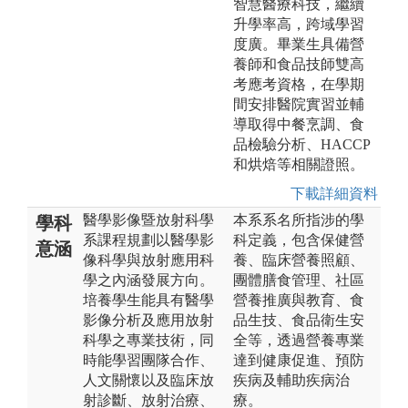
智慧醫療科技，繼續
升學率高，跨域學習
度廣。畢業生具備營
養師和食品技師雙高
考應考資格，在學期
間安排醫院實習並輔
導取得中餐烹調、食
品檢驗分析、HACCP
和烘焙等相關證照。
下載詳細資料
醫學影像暨放射科學
本系系名所指涉的學
學科
系課程規劃以醫學影
科定義，包含保健營
意涵
像科學與放射應用科
養、臨床營養照顧、
學之內涵發展方向。
團體膳食管理、社區
培養學生能具有醫學
營養推廣與教育、食
影像分析及應用放射
品生技、食品衛生安
科學之專業技術，同
全等，透過營養專業
時能學習團隊合作、
達到健康促進、預防
人文關懷以及臨床放
疾病及輔助疾病治
射診斷、放射治療、
療。