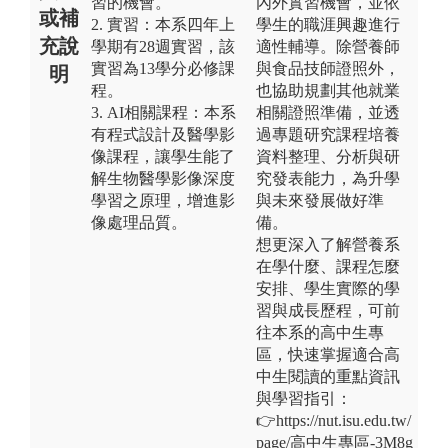
習的機會。
內外實習機會，並依
或補
2. 實習：本系四年上
學生的職涯興趣進行
充說
學期有28週實習，該
適性輔導。除營養師
實習為13學分必修課
與食品技師證照外，
明
程。
也協助規劃其他就業
3. AI相關課程：本系
相關證照準備，並透
有程式設計及醫學影
過專題研究課程培養
像課程，讓學生能了
資料整理、分析與研
解生物醫學影像深度
究發表能力，為升學
學習之原理，增進影
與未來發展做好準
像處理品質。
備。
想更深入了解營養系
在學什麼、課程怎麼
安排、學生實際的學
習與成長歷程，可前
往本系的高中生專
區，快速掌握適合高
中生閱讀的重點資訊
與學習指引：
👉https://nut.isu.edu.tw/
page/高中生專區-3M8g