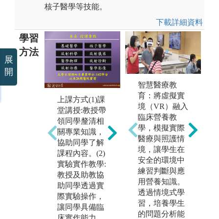
核子醫學等技能。
下載詳細資料
學習
方法
展
開
智慧醫療教
育：將虛擬實
上課方式(1)課
放射應用科學
放
境（VR）融入
堂講授:教授帶
包括：醫學物
包
臨床營養教
領同學釐清相
理、核醫藥
理
學，模擬實際
關專業知識，
物、X光造
物
醫療與照護情
協助同學了解
影、磁振造
影
境，讓學生在
課程內容。(2)
影、正子斷層
影
安全的環境中
實驗實作教學:
造影、超音波
造
練習判斷與應
教授及助教協
造影、特殊造
造
用營養知識。
助同學透過實
影、輻射應用
影
透過情境式學
際實驗操作，
科學、放射治
科
習，培養學生
讓同學具備臨
療暨計劃等應
療
的問題分析能
床實作能力。
用。
用