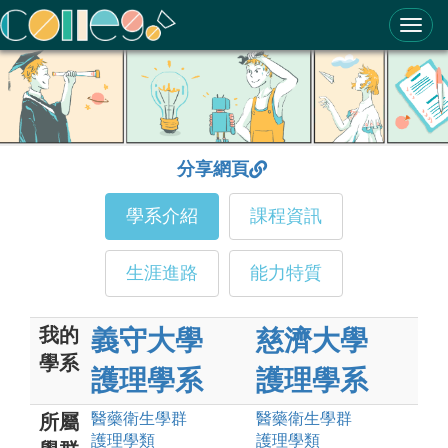
ColleGo! 大學選才與高中育才輔助系統
分享網頁
學系介紹
課程資訊
生涯進路
能力特質
我的
義守大學
慈濟大學
學系
護理學系
護理學系
醫藥衛生
學群
醫藥衛生
學群
所屬
護理
學類
護理
學類