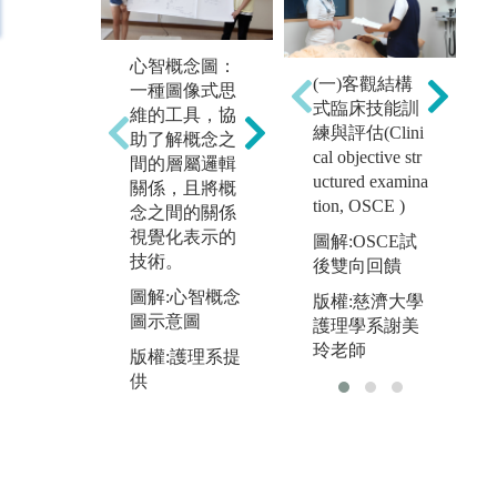
心智概念圖：
互動式、問題
實
(一)客觀結構
一種圖像式思
導向的翻轉學
示
式臨床技能訓
維的工具，協
習：以學習者
護
練與評估(Clini
助了解概念之
為中心，透過
與
cal objective str
間的層屬邏輯
團隊合作，彼
核
uctured examina
關係，且將概
此的互動互助
試
tion, OSCE )
念之間的關係
及重視正向的
實
視覺化表示的
相互依賴，提
圖解:OSCE試
照
技術。
供學生主動思
後雙向回饋
核
考討論或小組
生
圖解:心智概念
版權:慈濟大學
練習的機會，
結
圖示意圖
護理學系謝美
達成共同學習
生
玲老師
版權:護理系提
與思維的目
程
供
標。
的
圖解:互動式、
圖
問題導向的翻
示
轉學習示意圖
版