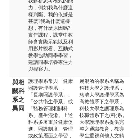
我解析思考模式的能
力，例如我為什麼這
樣判斷、我的依據是
甚麼?我為什麼這樣
想，有什麼原因嗎?
實作課程，課堂中教
師會實際示範以及利
用影片觀看、互動式
教學協助同學學習，
建議同學培養專注力
與觀察力。
護理學系常與「健康
易混淆的學系名稱為
與相
照護管理學系」、
科技大學之護理系，
關科
「長期照護學系」、
慈濟大學護理學系為
系之
「公共衛生學系」或
高教體系下之學系，
異同
「醫務管理相關科
科技大學之護理系為
系」產生混淆。上述
技職體系下之(科)系。
科系多著重於健康促
大學護理學系提供完
進、照護制度、管理
整之通識教育，教導
或政策層面之學習，
學生重視利他人文精