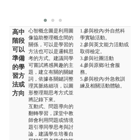
版權:護理系提
供
供
心智概念圖是利用圖
1.參與校內/外自然科
高中
像協助整理概念間的
學實驗活動。
階段
關係，可以是學習的
2.參與英文能力活動或
可以
方法也可以是邏輯思
取得檢定。
準備
考的方式。建議同學
3.參與社團活動
可嘗試將感興趣的主
4.參與原鄉/社會服
的學
題，建立有關的關鍵
務。
習方
詞，依據各關鍵詞整
5.參與校內/外急救訓
法或
理其脈絡細項，以圖
練及相關活動體驗。
方向
形整理期思考方式並
將記錄下來。
互動式、問題導向的
翻轉學習，課堂中教
師會利用問題或情境
題引導同學思考與討
論，建議學生培養自