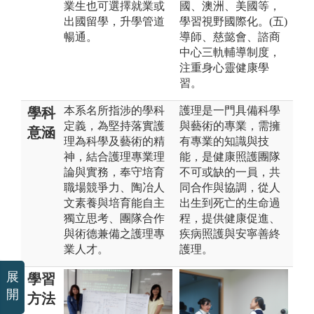
業生也可選擇就業或
國、澳洲、美國等，
出國留學，升學管道
學習視野國際化。(五)
暢通。
導師、慈懿會、諮商
中心三軌輔導制度，
注重身心靈健康學
習。
本系名所指涉的學科
護理是一門具備科學
學科
定義，為堅持落實護
與藝術的專業，需擁
意涵
理為科學及藝術的精
有專業的知識與技
神，結合護理專業理
能，是健康照護團隊
論與實務，奉守培育
不可或缺的一員，共
職場競爭力、陶冶人
同合作與協調，從人
文素養與培育能自主
出生到死亡的生命過
獨立思考、團隊合作
程，提供健康促進、
與術德兼備之護理專
疾病照護與安寧善終
業人才。
護理。
展
學習
開
方法