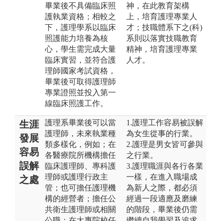
畢業後不具備臨床照
神，在此教育架構
護執業資格；相較之
上，培育護理專業人
下，護理學系以臨床
才；技職體系下之(科)
照護能力培養為核
系則以落實技職教育
心，學生需完成大量
精神，培育護理專業
臨床實習，並符合護
人才。
理師國家考試資格，
畢業後可取得護理師
專業證照並投入第一
線臨床照護工作。
護理系畢業後可以當
1.護理工作容易被誤解
生涯
護理師，未來執業種
為女生從事的行業。
發展
類多樣化，例如；在
2.護理是男女皆可參與
容易
各醫療院所機構擔任
之行業。
誤解
臨床護理師、專科護
3.護理職涯與各行各業
理師或護理行政主
一樣，在進入職場成
之處
管；也可擔任護理機
為新人之際，都必須
構的經營者；擔任公
經過一段適應及磨練
共衛生護理師或相關
的階段，畢業後仍需
公職；在大專院校任
繼續自我學習及追求