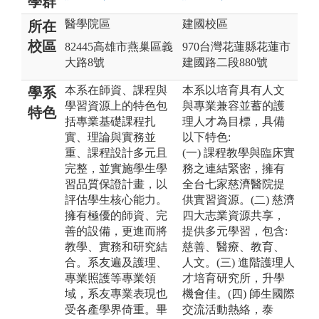
學群
醫學院區
建國校區
所在
校區
82445高雄市燕巢區義
970台灣花蓮縣花蓮市
大路8號
建國路二段880號
本系在師資、課程與
本系以培育具有人文
學系
學習資源上的特色包
與專業兼容並蓄的護
特色
括專業基礎課程扎
理人才為目標，具備
實、理論與實務並
以下特色:
重、課程設計多元且
(一) 課程教學與臨床實
完整，並實施學生學
務之連結緊密，擁有
習品質保證計畫，以
全台七家慈濟醫院提
評估學生核心能力。
供實習資源。(二) 慈濟
擁有極優的師資、完
四大志業資源共享，
善的設備，更進而將
提供多元學習，包含:
教學、實務和研究結
慈善、醫療、教育、
合。系友遍及護理、
人文。(三) 進階護理人
專業照護等專業領
才培育研究所，升學
域，系友專業表現也
機會佳。(四) 師生國際
受各產學界倚重。畢
交流活動熱絡，泰