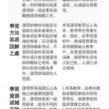
教；到外國擔任執業
成長，以成就自我實
護理師；或從事其他
現。
醫療護理相關工作。
護理的獨特功能是在
本系護理教育以人為
學習
協助生病及健康的人
本，教導學生尊重生
方法
恢復或從事有益於健
命，因此，在學習過
容易
康的專業，且須通過
程中，將感恩尊重包
誤解
護理師國家考試，不
容與關愛融入教學
易與其他科系混淆。
中，並透過照護技術
之處
學生或許會混淆護理
演練，期望學生具有
師與醫師之差異，醫
人飢已飢，人溺己溺
師以疾病治療為導
之精神。
向，護理師強調全人
照護。
護理學系強調以人為
1.本系教學，由專任教
學習
核心的健康照護理
師及醫院業師共同培
資源
念，護理師是第一線
育學生，落實學術與
或補
照顧者，提供不同的
臨床實務之結合。