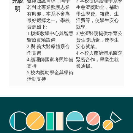
充說
健康照護需求，同學
2.本校提供護理學系學
若對此專業照護志業
生慈濟獎助金，補助
明
有興趣，本系不啻為
學生學費、雜費、生
最好選擇之一。學校
活費等，使學生安心
資源如下:
就學。
1.模擬教學中心與智慧
3.慈濟醫院提供培育公
醫療實驗設備
費生獎助金，使學生
2.與 義大醫療體系合
安心就業。
作實習
4.本校與慈濟體系醫院
4.護理師國家考照準備
緊密合作，畢業生就
支持
業通暢。
5.校內獎助學金與學術
活動支持