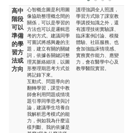
心智概念圖是利用圖
護理強調全人照護，
高中
像協助整理概念間的
學習方式除了課室教
階段
關係，可以是學習的
學講授知識之外，還
可以
方法也可以是邏輯思
有護理技術實驗課、
準備
考的方式。建議同學
臨床案例討論、模擬
可嘗試將感興趣的主
體驗、社區服務。也
的學
題，建立有關的關鍵
會加強臨床情境感、
習方
詞，依據各關鍵詞整
實務實作能力、應變
法或
理其脈絡細項，以圖
力，會在醫學中心及
方向
形整理期思考方式並
教學醫院實習。
將記錄下來。
互動式、問題導向的
翻轉學習，課堂中教
師會利用問題或情境
題引導同學思考與討
論，建議學生培養自
我解析思考模式的能
力，例如我為什麼這
樣判斷、我的依據是