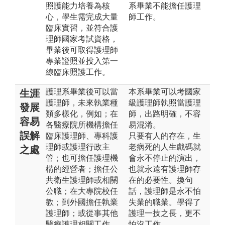
照護能力培養為核
系畢業不能擔任護理
心，學生需完成大量
師工作。
臨床實習，並符合護
理師國家考試資格，
畢業後可取得護理師
專業證照並投入第一
線臨床照護工作。
護理系畢業後可以當
本系畢業可以考國家
生涯
護理師，未來執業種
級護理師執照當護理
發展
類多樣化，例如；在
師，出路明確，不容
容易
各醫療院所機構擔任
易混淆。
誤解
臨床護理師、專科護
只要有人的存在，生
理師或護理行政主
老病死的人生戲碼就
之處
管；也可擔任護理機
會永不停止的演出，
構的經營者；擔任公
也就永遠有護理師存
共衛生護理師或相關
在的必要性。換句
公職；在大專院校任
話，護理師是永不怕
教；到外國擔任執業
失業的職業。學得了
護理師；或從事其他
護理一技之長，更不
醫療護理相關工作。
怕沒工作。