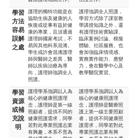
護理的獨特功能是在
護理強調全人照護，
學習
協助生病及健康的人
學習方式除了課室教
方法
恢復或從事有益於健
學講授知識之外，還
容易
康的專業，且須通過
有護理技術實驗課、
誤解
護理師國家考試，不
臨床案例討論、模擬
易與其他科系混淆。
體驗、社區服務。也
之處
學生或許會混淆護理
會加強臨床情境感、
師與醫師之差異，醫
實務實作能力、應變
師以疾病治療為導
力，會在醫學中心及
向，護理師強調全人
教學醫院實習。
照護。
護理學系強調以人為
護理學系強調以人為
學習
核心的健康照護理
核心的健康照護理
資源
念，護理師是第一線
念，護理師是醫療照
或補
照顧者，提供不同的
護上第一線主要照顧
充說
健康照護需求，同學
者，提供不同健康照
若對此專業照護志業
護需求，同學若對此
明
有興趣，本系不啻為
專業照護志業有興