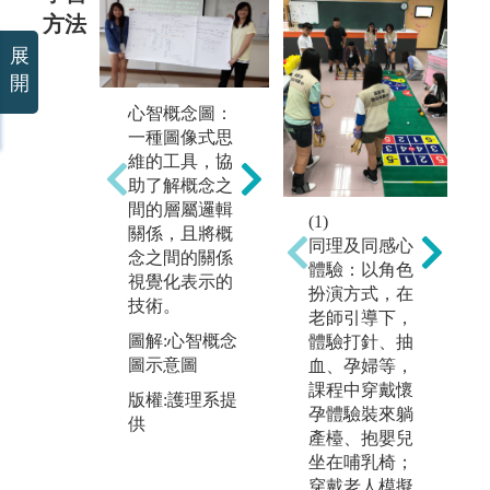
方法
展
開
心智概念圖：
互動式、問題
實
(
一種圖像式思
導向的翻轉學
示
維的工具，協
習：以學習者
護
助了解概念之
為中心，透過
與
間的層屬邏輯
團隊合作，彼
核
(1)
關係，且將概
此的互動互助
試
同理及同感心
念之間的關係
及重視正向的
實
體驗：以角色
視覺化表示的
相互依賴，提
照
扮演方式，在
技術。
供學生主動思
核
老師引導下，
考討論或小組
生
圖解:心智概念
體驗打針、抽
練習的機會，
結
圖示意圖
血、孕婦等，
達成共同學習
生
課程中穿戴懷
版權:護理系提
與思維的目
程
孕體驗裝來躺
供
標。
的
產檯、抱嬰兒
坐在哺乳椅；
圖解:互動式、
圖
穿戴老人模擬
問題導向的翻