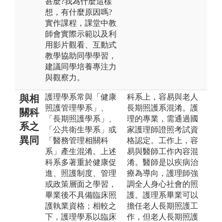
甚麼?我為什麼這樣
想，有什麼原因嗎?
實作課程，課堂中教
師會實際示範以及利
用影片觀看、互動式
教學協助同學學習，
建議同學培養專注力
與觀察力。
護理學系常與「健康
科系上，容易與老人
與相
照護管理學系」、
長期照護系混淆。護
關科
「長期照護學系」、
理的專業，需通過國
系之
「公共衛生學系」或
家護理師證照考試資
異同
「醫務管理相關科
格認定。工作上，容
系」產生混淆。上述
易與醫師工作內容混
科系多著重於健康促
淆。醫師是以疾病治
進、照護制度、管理
療為導向，護理師強
或政策層面之學習，
調全人身心社會的照
畢業後不具備臨床照
護。護理系畢業可以
護執業資格；相較之
擔任老人長期照護工
下，護理學系以臨床
作，但老人長期照護