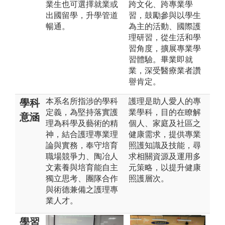
業生也可選擇就業或
跨文化、跨專業學
出國留學，升學管道
習，鼓勵參與以學生
暢通。
為主的活動、國際護
理研習，從生活和學
習角度，擴展專業學
習體驗。畢業即就
業，深受醫療業者讚
譽肯定。
本系名所指涉的學科
護理是助人愛人的專
學科
定義，為堅持落實護
業學科，目的在瞭解
意涵
理為科學及藝術的精
個人、家庭及社區之
神，結合護理專業理
健康需求，提供專業
論與實務，奉守培育
照護知識及技能，尋
職場競爭力、陶冶人
求相關資源及運用多
文素養與培育能自主
元策略，以提升健康
獨立思考、團隊合作
照護層次。
與術德兼備之護理專
業人才。
學習