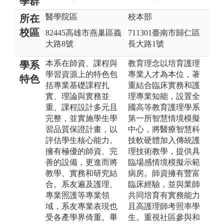
學群
醫學院區
校本部
所在
校區
82445高雄市燕巢區義
711301臺南市歸仁區
大路8號
長大路1號
本系在師資、課程與
教育理念以培育護理
學系
學習資源上的特色包
專業人才為本位，著
特色
括專業基礎課程扎
重結合臨床實務和護
實、理論與實務並
理專業知能，設置全
重、課程設計多元且
國高等教育護理學系
完整，並實施學生學
第一所智慧情境模擬
習品質保證計畫，以
中心，將醫療智慧科
評估學生核心能力。
技軟硬體加入傳統護
擁有極優的師資、完
理技術教學，提供具
善的設備，更進而將
臨場感情境模擬示範
教學、實務和研究結
病房。師資擁有豐富
合。系友遍及護理、
臨床經驗，並與業師
專業照護等專業領
共同培育有實務能力
域，系友專業表現也
且高護理師考照率學
受各產學界倚重。畢
生。重視社區參與和