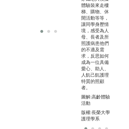
示
體驗裝來走樓
轉學習示意圖
版
梯、購物、休
版權:護理系提
供
閒活動等等，
供
讓同學身歷情
境，感受為人
母、長者及所
照護病患他們
的不適及需
求，反思如何
成為一位具備
愛心、助人、
人飢己飢護理
特質的照顧
者。
圖解:高齡體驗
活動
版權:長榮大學
護理學系