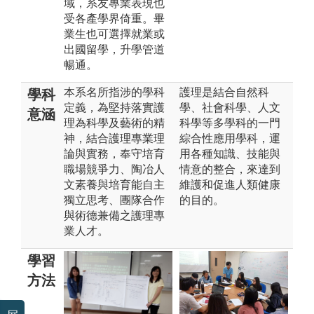
域，系友專業表現也
受各產學界倚重。畢
業生也可選擇就業或
出國留學，升學管道
暢通。
本系名所指涉的學科
護理是結合自然科
學科
定義，為堅持落實護
學、社會科學、人文
意涵
理為科學及藝術的精
科學等多學科的一門
神，結合護理專業理
綜合性應用學科，運
論與實務，奉守培育
用各種知識、技能與
職場競爭力、陶冶人
情意的整合，來達到
文素養與培育能自主
維護和促進人類健康
獨立思考、團隊合作
的目的。
與術德兼備之護理專
業人才。
學習
方法