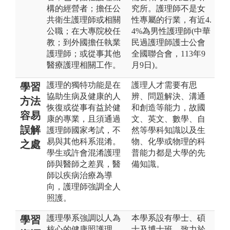
構的經營者；擔任公
究所。護理師不是女
共衛生護理師或相關
性專屬的行業，有近4.
公職；在大專院校任
4%為男性護理師(中華
教；到外國擔任執業
民過護理師護士公會
護理師；或從事其他
全國聯合會，113年9
醫療護理相關工作。
月9日)。
護理的獨特功能是在
護理人才需要有思
學習
協助生病及健康的人
辨、問題解決、溝通
方法
恢復或從事有益於健
和創造等能力，故國
容易
康的專業，且須通過
文、英文、數學、自
誤解
護理師國家考試，不
然等學科知識以及生
易與其他科系混淆。
物、化學或物理的科
之處
學生或許會混淆護理
普能力都是大學的先
師與醫師之差異，醫
備知識。
師以疾病治療為導
向，護理師強調全人
照護。
護理學系強調以人為
本學系設有學士、碩
學習
核心的健康照護理
士及博士班，致力於