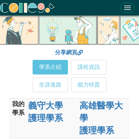
ColleGo! 大學選才與高中育才輔助系統
分享網頁
學系介紹
課程資訊
生涯進路
能力特質
我的
義守大學
高雄醫學大
學系
護理學系
學
護理學系