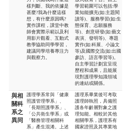
樣判斷、我的依據是
學習範圍可以包括:學
甚麼?我為什麼這樣
業知能擴充(如:主題閱
想，有什麼原因嗎?
讀等)、服務學習(如:生
實作課程，課堂中教
態保育、志願服務
師會實際示範以及利
等)、創意研發(如:藝文
用影片觀看、互動式
表演、發明等)、專題
教學協助同學學習，
實作(如:科展、小論文
建議同學培養專注力
等)及國際交流(如:出國
與觀察力。
參訪、語言學習等)。
自主學習計劃宜呈現
歷程和成果，且能展
現對護理學知識領域
的連結或關係。
護理學系常與「健康
護理系畢業後可考取
與相
照護管理學系」、
護理師執照，具備照
關科
「長期照護學系」、
護各年齡層對象之護
系之
「公共衛生學系」或
理知能。相較於其他
異同
「醫務管理相關科
相關學系，護理系有
系」產生混淆。上述
國家證照及其專業地