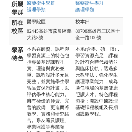
醫藥衛生
學群
醫藥衛生
學群
所屬
護理
學類
護理
學類
學群
醫學院區
校本部
所在
校區
82445高雄市燕巢區義
80708高雄市三民區十
大路8號
全一路100號
本系在師資、課程與
本系(含學、碩、博)，
學系
學習資源上的特色包
學習資源充足，課程
特色
括專業基礎課程扎
設計符合時代趨勢並
實、理論與實務並
與臨床接軌，透過多
重、課程設計多元且
元教學法，強化學生
完整，並實施學生學
護理專業能力，成為
習品質保證計畫，以
勝任職場的基層健康
評估學生核心能力。
照護人才。特色課程
擁有極優的師資、完
包括：開設中醫護理
善的設備，更進而將
基礎課程模組及長期
教學、實務和研究結
照護微學程。
合。系友遍及護理、
專業照護等專業領