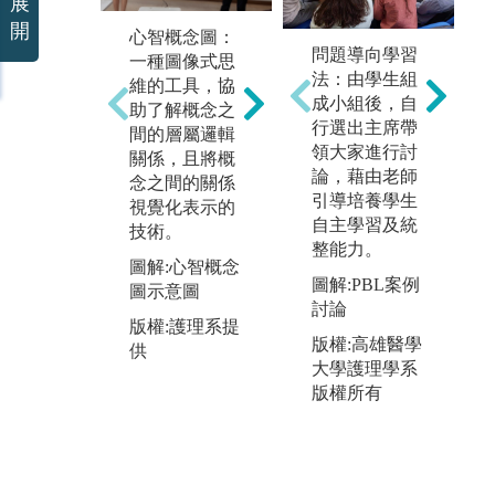
展
開
心智概念圖：
互動式、問題
實
問題導向學習
一種圖像式思
導向的翻轉學
示
法：由學生組
維的工具，協
習：以學習者
護
成小組後，自
助了解概念之
為中心，透過
與
行選出主席帶
間的層屬邏輯
團隊合作，彼
核
領大家進行討
關係，且將概
此的互動互助
試
論，藉由老師
念之間的關係
及重視正向的
實
引導培養學生
視覺化表示的
相互依賴，提
照
自主學習及統
技術。
供學生主動思
核
整能力。
考討論或小組
生
圖解:心智概念
練習的機會，
圖解:PBL案例
結
圖示意圖
達成共同學習
討論
生
版權:護理系提
與思維的目
程
版權:高雄醫學
供
標。
的
大學護理學系
圖解:互動式、
版權所有
圖
問題導向的翻
示
轉學習示意圖
版
版權:護理系提
供