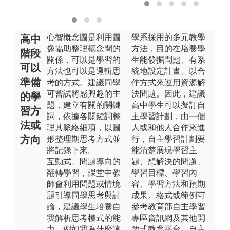
供
心智概念圖是利用圖
學系採用的多元教學
高中
像協助整理概念間的
方法，目的在培養學
階段
關係，可以是學習的
生能發掘問題、有系
可以
方法也可以是邏輯思
統地設定計畫、以合
準備
考的方式。建議同學
作方式來運用資源解
可嘗試將感興趣的主
決問題。因此，建議
的學
題，建立有關的關鍵
高中學生可以擬訂自
習方
詞，依據各關鍵詞整
主學習計劃，由一個
法或
理其脈絡細項，以圖
人或和他人合作來進
方向
形整理期思考方式並
行，自主學習計劃要
將記錄下來。
能清楚展現學習主
互動式、問題導向的
題、想解決的問題、
翻轉學習，課堂中教
學習目標、學習內
師會利用問題或情境
容、學習方法和預期
題引導同學思考與討
成果。格式或範例可
論，建議學生培養自
參考教育部自主學習
我解析思考模式的能
專區資訊網及其他開
力，例如我為什麼這
放式教育平台。自主