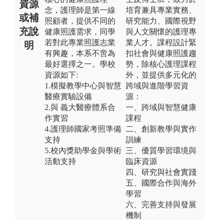
資源
念，護理師是第一線
培育兼具專業實務、
或補
照顧者，提供不同的
研究能力、國際視野
充說
健康照護需求，同學
與人文關懷的護理專
若對此專業照護志業
業人才。課程設計緊
明
有興趣，本系不啻為
扣社會與健康照護趨
最好選擇之一。學校
勢，除核心護理課程
資源如下:
外，並提供多元化的
1.模擬教學中心與智慧
跨域與進階學習資
醫療實驗設備
源：
2.與 義大醫療體系合
一、跨域與智慧健康
作實習
課程
4.護理師國家考照準備
二、創新教學與實作
支持
訓練
5.校內獎助學金與學術
三、優質學習環境與
活動支持
臨床資源
四、研究與社會實踐
五、國際合作與海外
學習
六、完善支持與發展
機制