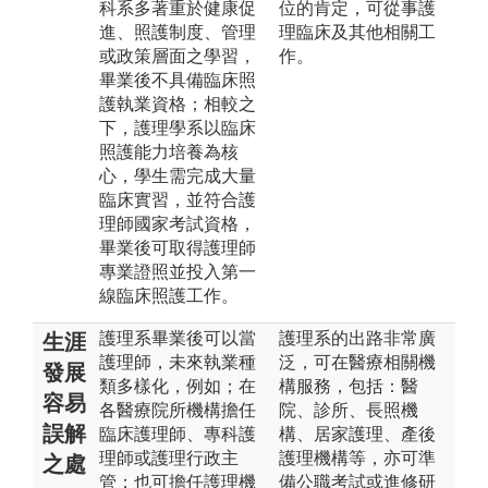
科系多著重於健康促
位的肯定，可從事護
進、照護制度、管理
理臨床及其他相關工
或政策層面之學習，
作。
畢業後不具備臨床照
護執業資格；相較之
下，護理學系以臨床
照護能力培養為核
心，學生需完成大量
臨床實習，並符合護
理師國家考試資格，
畢業後可取得護理師
專業證照並投入第一
線臨床照護工作。
護理系畢業後可以當
護理系的出路非常廣
生涯
護理師，未來執業種
泛，可在醫療相關機
發展
類多樣化，例如；在
構服務，包括：醫
容易
各醫療院所機構擔任
院、診所、長照機
誤解
臨床護理師、專科護
構、居家護理、產後
理師或護理行政主
護理機構等，亦可準
之處
管；也可擔任護理機
備公職考試或進修研