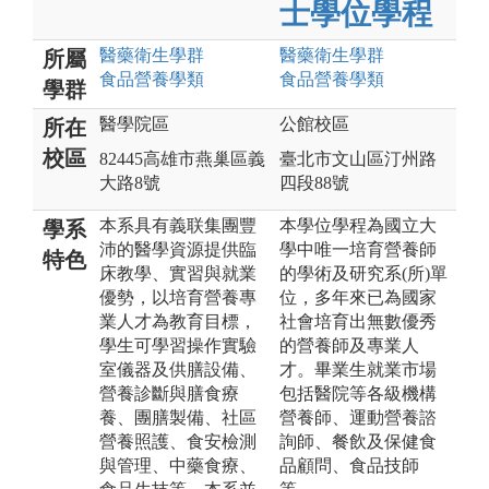
士學位學程
醫藥衛生
學群
醫藥衛生
學群
所屬
食品營養
學類
食品營養
學類
學群
醫學院區
公館校區
所在
校區
82445高雄市燕巢區義
臺北市文山區汀州路
大路8號
四段88號
本系具有義联集團豐
本學位學程為國立大
學系
沛的醫學資源提供臨
學中唯一培育營養師
特色
床教學、實習與就業
的學術及研究系(所)單
優勢，以培育營養專
位，多年來已為國家
業人才為教育目標，
社會培育出無數優秀
學生可學習操作實驗
的營養師及專業人
室儀器及供膳設備、
才。畢業生就業市場
營養診斷與膳食療
包括醫院等各級機構
養、團膳製備、社區
營養師、運動營養諮
營養照護、食安檢測
詢師、餐飲及保健食
與管理、中藥食療、
品顧問、食品技師