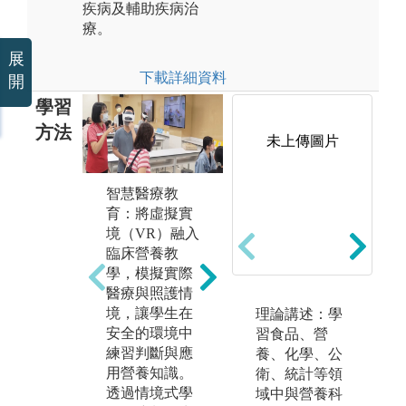
疾病及輔助疾病治
療。
展
下載詳細資料
開
學習
方法
未上傳圖片
智慧醫療教
團隊合作學
實
育：將虛擬實
習：透過小組
習
境（VR）融入
合作與討論，
食
臨床營養教
共同完成專題
程
學，模擬實際
或問題解決任
計
醫療與照護情
務，學習分工
以
境，讓學生在
合作與整合不
食
理論講述：學
安全的環境中
同意見。過程
養
習食品、營
練習判斷與應
中訓練學生溝
類
養、化學、公
用營養知識。
通表達、團隊
作
衛、統計等領
透過情境式學
協作與邏輯思
理
域中與營養科