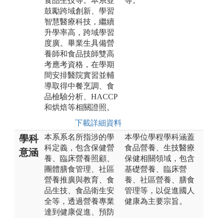
食品生技等。本系並
等。
鼓勵跨域創新、學習
智慧醫療科技，繼續
升學率高，跨域學習
度廣。畢業生具備營
養師和食品技師雙高
考應考資格，在學期
間安排醫院實習並輔
導取得中餐烹調、食
品檢驗分析、HACCP
和烘焙等相關證照。
下載詳細資料
本系系名所指涉的學
本學位學程學科涵蓋
學科
科定義，包含保健營
食品營養、生技醫療
意涵
養、臨床營養照顧、
保健相關領域，包含
團體膳食管理、社區
基礎營養、臨床營
營養推廣與教育、食
養、社區營養、膳食
品生技、食品衛生安
管理等，以促進國人
全等，透過營養專業
健康為主要宗旨。
達到健康促進、預防