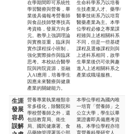
在學期間即可系統性
生命科學系乃以培養
學習醫療與營養，畢
生技產業人才、藥學/
業後具備報考營養師
醫事技術系乃以培育
與食品技師雙專技高
醫藥產業為主。本學
考資格，發展方向多
位學程必修之專業課
元。教學上強調理論
程雖與上述相關科系
與實務並重，臨床與
不同，但是一些基礎
實作課程採小班制，
課程及選修課程則與
強化實際操作與臨床
上述科系相同，故學
思考。本校結合醫學
生畢業後仍可依興趣
院與跨院資源，並融
進入上述相關科系之
入AI應用，培養學生
產業或職場服務。
因應未來醫療與健康
產業的關鍵能力。
營養專業執業種類非
本學位學程為國內唯
生涯
常多樣化，除醫院和
一培育「營養師」之
發展
學校營養師之外，還
公立大學，學生以畢
容易
包括教育局、衛生
業證書即具備應考資
誤解
局、國民健康署、食
格。本學位學程亦培
品藥物管理署等公部
育營養科學研究人