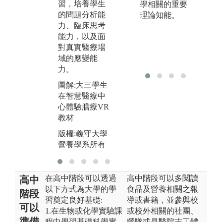
習，培養學生
考能力，培養
作
學相關的重要
的問題分析能
未來在職場或
專
理論知能。
力、臨床思考
醫療團隊中與
R
能力，以及面
他人合作的實
畫
對真實醫療場
務經驗。
能
域的應變能
決
圖解:分組討論
力。
執
情形
圖解:大三學生
圖
版權:義守大學
在智慧醫療中
實
營養學系所有
心體驗膳療VR
版
教材
營
版權:義守大學
營養學系所有
在高中階段可以透過
高中階段可以多閱讀
高中
以下方式為大學的學
食品及營養相關之報
階段
習奠定良好基礎:
導或書籍，並參與校
可以
1.在生物或化學實驗課
或校外相關的社團、
準備
程中學習基礎科學實
營隊或是醫院志工體