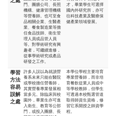
之處
門、團膳公司、長照
才，畢業學生可選擇
機構、健康管理機構
國內外研究所，亦可
等營養師。也可至食
往科技產業及醫療保
品相關企業、生醫產
健產業領域發展。
業、餐食製造業等擔
任食品技師、衛生管
理人員或品管人員
等。對學術研究有興
趣者，可繼續進修，
從事學術研究或產品
研發之工作。
許多人誤以為就讀營
本學位學程主要培育
學習
養系未來只能在醫院
專業營養師，而非培
方法
或學校擔任營養師，
育餐飲從業人員或中
容易
其實營養專業發展相
等學校教師，但學生
誤解
當多元。除臨床與校
可透過本校甄選管道
園外，畢業生亦可進
取得師資生資格，修
之處
入衛生、教育等公部
習它系開授之師資學
門，或投入團膳、長
程。