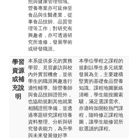
照與健康管理領域。
營養專業亦可延伸至
食品與生醫產業，從
事食品技師、品質管
理等工作；對研究有
興趣者，亦可透過研
究所進修，發展學術
或研發職涯。
本系提供多元的實務
本學位學程之課程的
學習
學習、見習參訪與校
規劃以學生多元就業
資源
內外實習機會，並依
發展為主，主要建構
或補
學生的職涯興趣進行
堅實的基礎食品營養
充說
適性輔導。除營養師
知識。課程地圖脈絡
與食品技師證照外，
清晰，學生能按圖索
明
也協助規劃其他就業
驥，滿足選課需求。
相關證照準備，並透
亦適時加開較熱門課
過專題研究課程培養
程，隨時修正課程地
資料整理、分析與研
圖，讓學生能修習所
究發表能力，為升學
欲選讀的課程。
與未來發展做好準