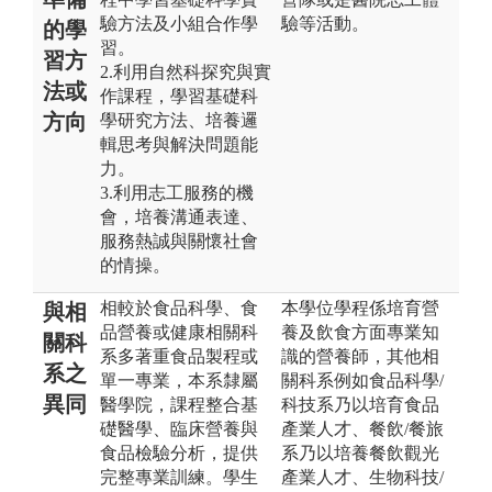
驗方法及小組合作學
驗等活動。
的學
習。
習方
2.利用自然科探究與實
法或
作課程，學習基礎科
方向
學研究方法、培養邏
輯思考與解決問題能
力。
3.利用志工服務的機
會，培養溝通表達、
服務熱誠與關懷社會
的情操。
相較於食品科學、食
本學位學程係培育營
與相
品營養或健康相關科
養及飲食方面專業知
關科
系多著重食品製程或
識的營養師，其他相
系之
單一專業，本系隸屬
關科系例如食品科學/
異同
醫學院，課程整合基
科技系乃以培育食品
礎醫學、臨床營養與
產業人才、餐飲/餐旅
食品檢驗分析，提供
系乃以培養餐飲觀光
完整專業訓練。學生
產業人才、生物科技/