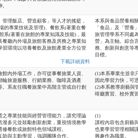
神。
、管理飯店、營造顧客」等人才的搖籃，
本系與食品營養相
場的專業技術及管理)、餐飲系(著重在餐
「食品」及「營養
館系(著重在旅館的專業知識及技能)，最
旅管理學系不同處
具餐廳內外場及旅館客務及房務之專業知
營」為主軸。綜合
學習環境以培養餐飲及旅館產業全方位管
務、創新與創意等
目標。
下載詳細資料
旅館內外場工作，亦可從事餐旅業人資、
(1)本系畢業生並
郵輪旅遊服務、行銷業務、咖啡及酒產
因此學習力快，可
等。系友任職餐旅業中高階主管或自行創
(2)本系教導廚藝
啡廳實習、校外實
需之專業技能與經營管理能力，講究理論
(1)
活潑多元並鼓勵創新創業，重視情境教學
課程內容包含廚藝
選修餐飲或旅館特色領域課程。
也要學習管理相關
互助與主動學習，強調團隊合作。
興趣作為職業。