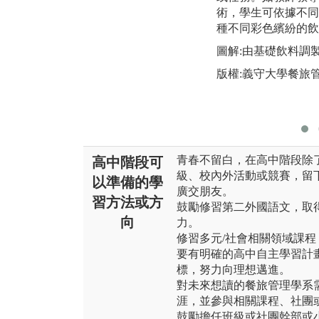
術，學生可依據不同
種不同彩色繽紛的飲
圖解:由基礎飲料調
版權:義守大學餐旅
青春不留白，在高中階段除
高中階段可
級、校內外活動或競賽，留
以準備的學
廣交朋友。
習方法或方
鼓勵修習第二外國語文，取
向
力。
修習多元/社會相關領域課
要有明確的高中自主學習計
標，努力向理想邁進。
對未來想讀的餐旅管理學系
涯，並參與相關課程、社團
鼓勵擔任班級或社團幹部或