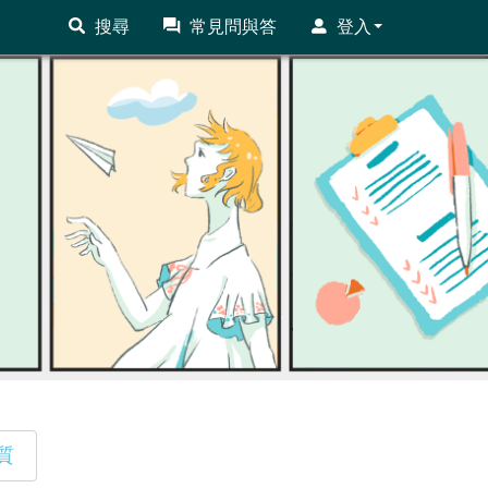
搜尋
常見問與答
登入
質