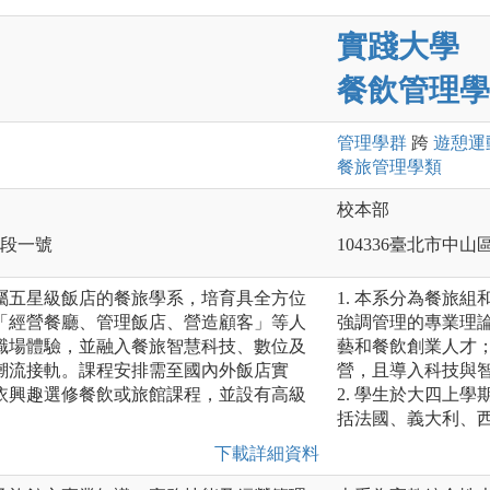
實踐大學
餐飲管理學
管理
學群
跨
遊憩運
餐旅管理
學類
校本部
一段一號
104336臺北市中山
屬五星級飯店的餐旅學系，培育具全方位
1. 本系分為餐旅
「經營餐廳、管理飯店、營造顧客」等人
強調管理的專業理
職場體驗，並融入餐旅智慧科技、數位及
藝和餐飲創業人才
潮流接軌。課程安排需至國內外飯店實
營，且導入科技與
依興趣選修餐飲或旅館課程，並設有高級
2. 學生於大四上
括法國、義大利、
下載詳細資料