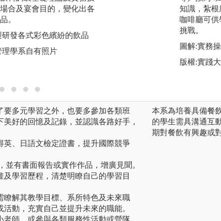
場合及宴會目的，變化出各
訓練，輔導學生外
知識，紮根
品。
等國外實習及就業
咖啡廳可供
挑戰。
製研發各式彩色繽紛的飲品
圖解:經由英日語
作
圖解:實務
管理學系自有照片
版權:義守大學餐
版權:實踐
了要多元學習之外，也要多參加各類班
本系為培養具備餐
下美好的回憶及記錄，並認識各路好手，
的學生需具溝通互
期對餐飲有興趣或
得英、日語文檢定證書，提升國際競爭
程，並有書面報告或實作作品，增廣見聞。
畫及學習歷程，清楚明瞭自己的學習目
需瞭解其教學目標、系所特色及未來職
或活動，充實自己並提升未來的職能。
小老師，或參與各類服務性活動或營隊，