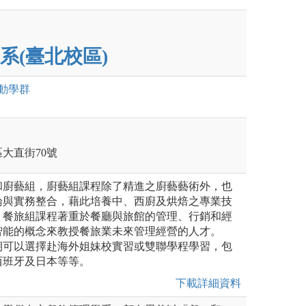
系(臺北校區)
動
學群
區大直街70號
組和廚藝組，廚藝組課程除了精進之廚藝藝術外，也
論與實務整合，藉此培養中、西廚及烘焙之專業技
；餐旅組課程著重於餐廳與旅館的管理、行銷和經
智能的概念來教授餐旅業未來管理經營的人才。
學期可以選擇赴海外姐妹校實習或雙聯學程學習，包
西班牙及日本等等。
下載詳細資料