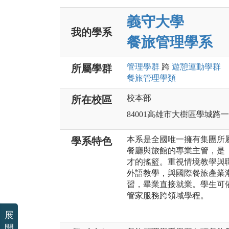
義守大學
我的學系
餐旅管理學系
管理
學群
跨
遊憩運動
學群
所屬學群
餐旅管理
學類
校本部
所在校區
84001高雄市大樹區學城路
本系是全國唯一擁有集團所
學系特色
餐廳與旅館的專業主管，是
才的搖籃。重視情境教學與
外語教學，與國際餐旅產業
習，畢業直接就業。學生可
管家服務跨領域學程。
展
開