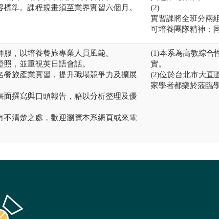
容標準。課程規畫須至業界實習六個月。
(2)
實習課將全班分兩組
可培養團隊精神；
廚師服，以培養餐旅專業人員風範。
(1)本系為高教綜
訊證照，並重視英日語會話。
實。
知名餐旅產業實習，提升職場競爭力及擴展
(2)位於台北市大
家學者都樂於蒞臨
、書面撰寫與口頭報告，藉以分析整理及優
有不清楚之處，歡迎瀏覽本系網頁或來電