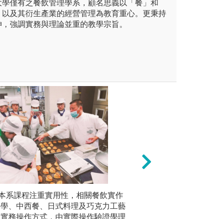
大學僅有之餐飲管理學系，顧名思義以「餐」和
，以及其衍生產業的經營管理為教育重心。更秉持
神，強調實務與理論並重的教學宗旨。
：透過餐旅英、日語辭彙之訓
本系課程注重實用性，相關餐飲實作
歸納法：利用餐旅
講述法：
在與外國人交談，對跨足國際
焙學、中西餐、日式料理及巧克力工藝
SWOT(強弱危
方式，循
入學後有餐旅英語及日語會話
班實務操作方式，由實際操作驗證學理
策略方案解決企業