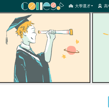
大學選才
高
ColleGo! 大學選才與高中育才輔助系統