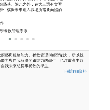
圖解:講述
語檢定，順利到日本、新加玻
廚藝基。除此之外，在大三還有實習
內、外實習的訓練
版權:實踐
，開擴國際視野。
學生模擬未來進入職場所需要面臨的
並能從創新創意到
訓練，到新加坡及日本等實習工
圖解:藉由創意思
操作
版權:義守大學餐
旅管理學系自有照片
大學餐飲管理學系
飲廚藝與服務能力、餐飲管理與經營能力，所以找
動能力與自我解決問題能力的學生，也注重高中時
對自我未來想從事餐飲的學生。
下載詳細資料