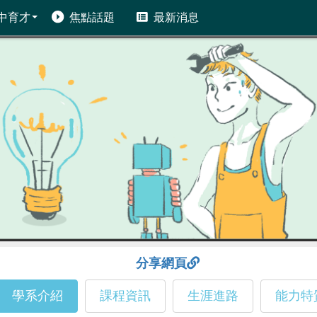
中育才
焦點話題
最新消息
分享網頁
學系介紹
課程資訊
生涯進路
能力特