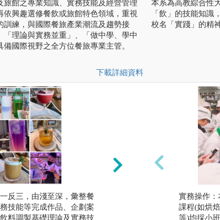
及旅館之專業知識、實務技能及經營管理
本系為高教綜合性
再依興趣選修餐飲或旅館特色領域，重視
「飲」的技能知識
的訓練，與國際餐旅產業潮流及趨勢接
校名「實踐」的精
、「理論與實務並重」、「做中學、學中
具備國際視野之全方位餐旅專業主管。
下載詳細資料
一反三，由淺至深，彙整餐
第二外國語言訓練
實務操作：
務技能等完成作品、企劃案
練，讓學生可以自
課程(如烘
飲料調製基礎理論及實務技
餐旅職場不畏懼。
等)均採小