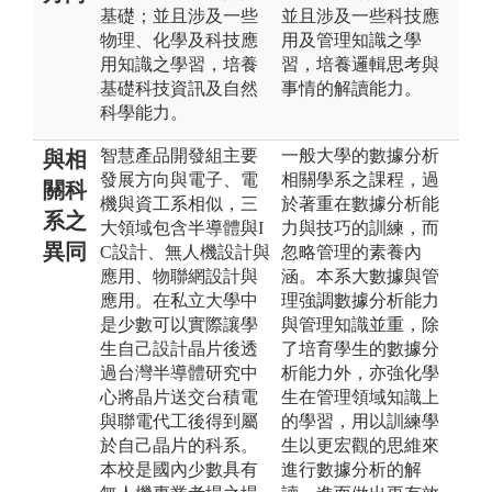
基礎；並且涉及一些
並且涉及一些科技應
物理、化學及科技應
用及管理知識之學
用知識之學習，培養
習，培養邏輯思考與
基礎科技資訊及自然
事情的解讀能力。
科學能力。
智慧產品開發組主要
一般大學的數據分析
與相
發展方向與電子、電
相關學系之課程，過
關科
機與資工系相似，三
於著重在數據分析能
系之
大領域包含半導體與I
力與技巧的訓練，而
異同
C設計、無人機設計與
忽略管理的素養內
應用、物聯網設計與
涵。本系大數據與管
應用。在私立大學中
理強調數據分析能力
是少數可以實際讓學
與管理知識並重，除
生自己設計晶片後透
了培育學生的數據分
過台灣半導體研究中
析能力外，亦強化學
心將晶片送交台積電
生在管理領域知識上
與聯電代工後得到屬
的學習，用以訓練學
於自己晶片的科系。
生以更宏觀的思維來
本校是國內少數具有
進行數據分析的解