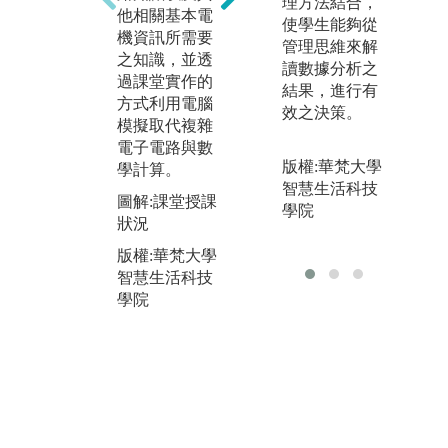
理方法結合，
他相關基本電
之與業界同步
工
使學生能夠從
機資訊所需要
之模擬軟體與
網
管理思維來解
之知識，並透
佈局軟體讓學
以
讀數據分析之
過課堂實作的
生可以實際的
等
結果，進行有
方式利用電腦
實現自己所設
關
效之決策。
模擬取代複雜
計的晶片。
升
電子電路與數
決
圖解:學生自行
版權:華梵大學
學計算。
能
研發之晶片圖
智慧生活科技
圖解:課堂授課
圖
學院
版權:華梵大學
狀況
做
智慧生活科技
解
版權:華梵大學
學院
作
智慧生活科技
學院
版
智
學