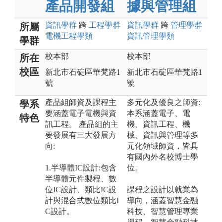
產品開發組
據與管理組
資訊
學群
跨
工程
學群
資訊
學群
跨
管理
學群
所屬
電機工程
學類
資訊管理
學類
學群
校本部
校本部
所在
校區
新北市石碇區華梵路1
新北市石碇區華梵路1
號
號
產品組師資及課程主
多元化及優良之師資:
學系
要涵蓋電子電機與資
本系涵蓋電子、電
特色
訊工程。 產品組的主
機、資訊工程、機
要發展有三大發展方
械、資訊與管理等多
向:
元化領域師資，皆具
有國內外名校博士學
1.半導體IC設計:包含
位。
半導體元件製程、數
位IC設計、類比IC設
課程之設計以就業為
計與混合式數位類比I
導向，涵蓋智慧金融
C設計。
科技、智慧管理專業