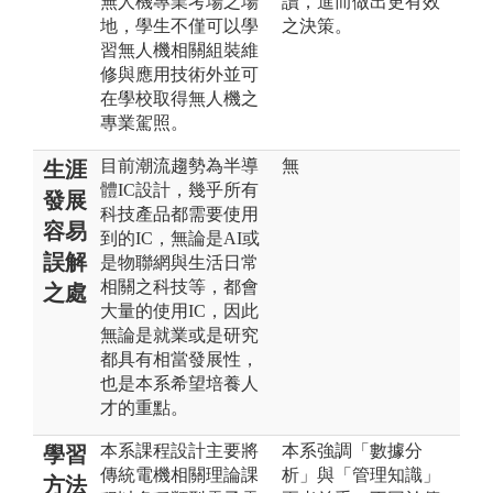
無人機專業考場之場
讀，進而做出更有效
地，學生不僅可以學
之決策。
習無人機相關組裝維
修與應用技術外並可
在學校取得無人機之
專業駕照。
目前潮流趨勢為半導
無
生涯
體IC設計，幾乎所有
發展
科技產品都需要使用
容易
到的IC，無論是AI或
誤解
是物聯網與生活日常
相關之科技等，都會
之處
大量的使用IC，因此
無論是就業或是研究
都具有相當發展性，
也是本系希望培養人
才的重點。
本系課程設計主要將
本系強調「數據分
學習
傳統電機相關理論課
析」與「管理知識」
方法