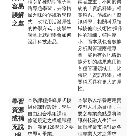
程以多種類型電子電
兩者並重，不同於傳
容易
路專題學習，去除枯
統的「資訊科學」相
誤解
燥乏味的傳統教學模
關科系。傳統的「資
式，改採用活潑彈性
訊科學」相關科系領
之處
的教學方式，使學生
域較偏向技術性/操作
課堂上就能學會如何
性的訓練，彈性較
設計科技產品。
小。而本系包含數據
分析與管理兩種專
業，能夠有效地將數
據分析的結果應用於
各種管理領域上，比
傳統「資訊科學」相
關科系具有更大的彈
性。
本系課程採蜂巢式模
本學系以培養應用實
學習
組化課程設計，學生
務型人才為目標，主
資源
自由組合模組課程，
要之專業亮點是將資
或補
修滿規定之模組課程
訊科技融入生活中，
充說
數，滿足128學分之要
因應就業市場對於各
求即可畢業。
種專業人才之需求，
明