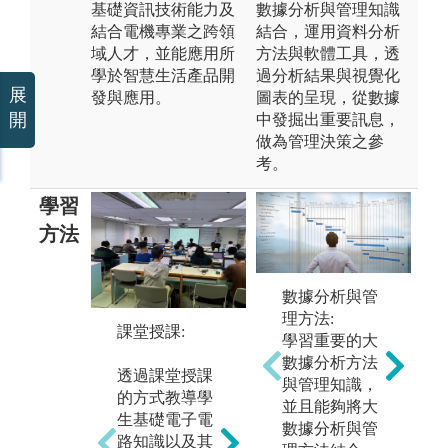
基礎資訊技術能力及
數據分析與管理知識
結合電機專業之跨領
結合，運用資料分析
域人才，並能應用所
方法與軟體工具，透
學於智慧生活產品開
過分析結果與視覺化
展
發與應用。
圖表的呈現，從數據
開
中發掘出重要訊息，
做為管理決策之參
考。
學習
方法
數據分析與管
理方法:
課堂授課:
半導體IC設計
實
學習重要的大
課程：
學
數據分析方法
透過課堂授課
本系與台灣半
鼓
與管理知識，
的方式教導學
導體研究中心
做
並且能夠將大
R
生基礎電子電
(TSRI)合作，
學
數據分析與管
路知識以及其
利用其所提供
體