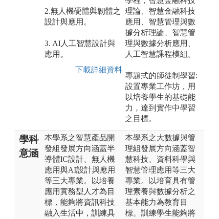
學程，智慧金融科技
2.無人機硬體與韌體之
理論、智慧金融科技
設計與應用。
應用、智慧管理與數
據分析理論、智慧管
3. AI人工智慧設計與
理與數據分析應用、
應用。
人工智慧課程模組。
下載詳細資料
專題式的師徒制學習:
設置專業工作坊，用
以培養學生的基礎能
力，達到實作中學習
之目標。
本學系之智慧產品開
本學系之大數據與管
學科
發組發展方向涵蓋半
理組發展方向涵蓋智
意涵
導體IC設計、無人機
慧科技、資料科學與
應用與AI設計與應用
智慧管理應用等三大
等三大專業。以培養
專業。以培育具有管
應用實務型人才為目
理素養與數據分析之
標，能夠將資訊科技
基本能力為教育目
融入生活中，訓練具
標。訓練學生能夠將