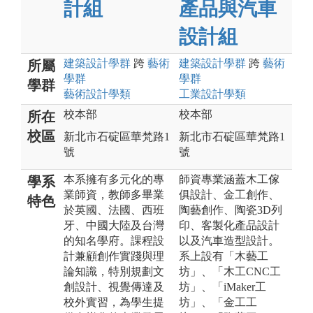
計組
產品與汽車
設計組
建築設計
學群
跨
藝術
建築設計
學群
跨
藝術
所屬
學群
學群
學群
藝術設計
學類
工業設計
學類
校本部
校本部
所在
校區
新北市石碇區華梵路1
新北市石碇區華梵路1
號
號
本系擁有多元化的專
師資專業涵蓋木工傢
學系
業師資，教師多畢業
俱設計、金工創作、
特色
於英國、法國、西班
陶藝創作、陶瓷3D列
牙、中國大陸及台灣
印、客製化產品設計
的知名學府。課程設
以及汽車造型設計。
計兼顧創作實踐與理
系上設有「木藝工
論知識，特別規劃文
坊」、「木工CNC工
創設計、視覺傳達及
坊」、「iMaker工
校外實習，為學生提
坊」、「金工工