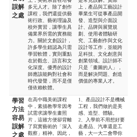
上，美術系旨在培養
是常見誤解。實際
誤解
多元人才。除了創作
上，產品與工藝設計
課程，我們還提供藝
畢業生可從事產品開
之處
術行政、藝術理論及
發、造型與介面設
校外實習，讓學生具
計、品牌與展覽規
備業界所需的實務能
劃、使用者體驗研
力。關於文創設計，
究、工藝創作與文化
許多學生錯認為只需
設計等工作，並能跨
學習軟體，實則重點
足科技、文化創意與
在於觀念、語言和文
創業領域。設計師不
化深度。優秀的設計
只是「畫圖的人」，
師應該能夠對社會和
而是解決問題、創造
時代發聲，而不是僅
價值的專業人才。
僅依賴軟體。
在高中職美術課程
1、產品設計不是機械
學習
中，素描教學常因考
工程，我們做的是美
方法
試需求讓學生畫照
感、造型、體驗。
容易
片，這雖方便卻背離
2、入學前不用想好要
誤解
了寫實藝術的「深入
走產品、汽車還是工
觀察」精神。因此，
藝，大一大二會帶你
之處