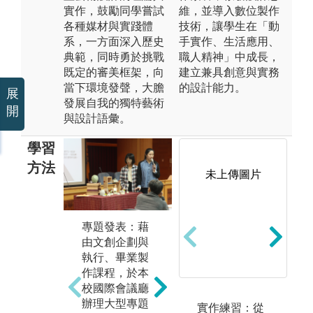
實作，鼓勵同學嘗試
維，並導入數位製作
各種媒材與實踐體
技術，讓學生在「動
系，一方面深入歷史
手實作、生活應用、
典範，同時勇於挑戰
職人精神」中成長，
既定的審美框架，向
建立兼具創意與實務
當下環境發聲，大膽
的設計能力。
展
發展自我的獨特藝術
開
與設計語彙。
學習
方法
未上傳圖片
專題發表：藉
國
校外展演：除
由文創企劃與
系
專題審查的創
執行、畢業製
題
作論述及作品
作課程，於本
國
表達能力外，
校國際會議廳
交
更透過校外展
辦理大型專題
實作練習：從
辦
發表學習成