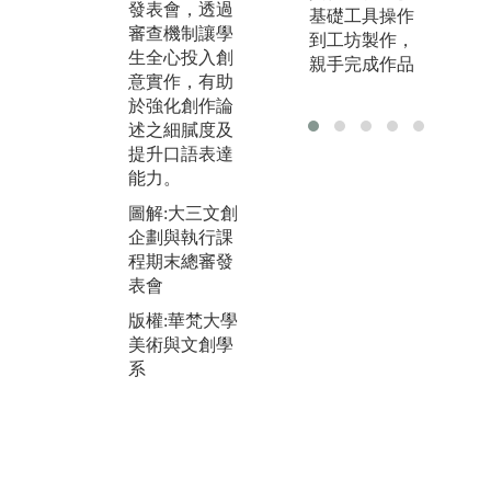
發表會，透過
基礎工具操作
及
效，藉此訓練
審查機制讓學
到工坊製作，
程
學生統籌規
生全心投入創
親手完成作品
師
劃，實際參與
意實作，有助
參
設計、佈置展
於強化創作論
大
場，並具備行
述之細膩度及
並
銷作品的能
提升口語表達
給
力。
能力。
助
圖解:畢業展於
圖解:大三文創
後
松山文創園區
企劃與執行課
外
舉行
程期末總審發
取
表會
版權:華梵大學
位
美術與文創學
版權:華梵大學
圖
系
美術與文創學
交
系
士
機
版
美
系