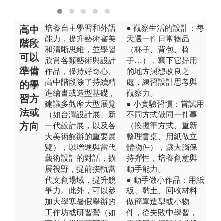
培養自主學習和外語
● 觀察生活的設計：每
高中
能力，提升藝術審美
天選一件日常物品
階段
和清晰思維，並學習
（杯子、背包、椅
可以
欣賞各類藝術與設計
子…），寫下它好用
準備
作品，保持好奇心。
的地方與想改良之
高中階段除了持續精
處，練習設計思考與
的學
進繪畫或造型基礎，
觀察力。
習方
建議多觀摩大型展覽
● 小實驗習慣：嘗試用
法或
（如台灣設計展、新
不同方式做同一件事
方向
一代設計展，以及各
（換握筆方式、重新
大美術館辦的重要展
整理書桌、用紙做立
覽），以增進與當代
體物件），讓大腦保
藝術設計的對話，擴
持彈性，培養創意與
展視野，提前接軌當
動手能力。
代文創場域，提升競
● 動手做小作品：用紙
爭力。此外，可以參
板、黏土、回收材料
加大學寒暑假舉辦的
做簡單造型或小物
工作坊或研習營（如
件，從失敗中學習，