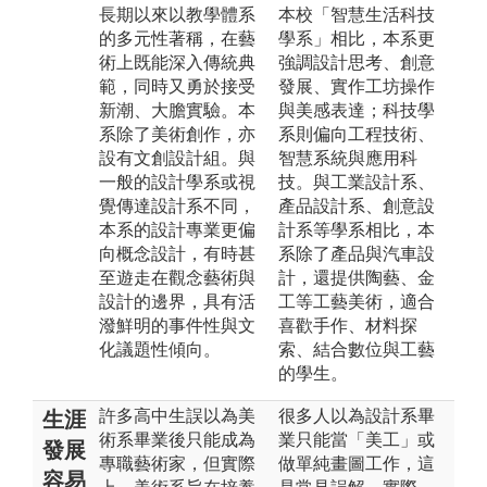
長期以來以教學體系
本校「智慧生活科技
的多元性著稱，在藝
學系」相比，本系更
術上既能深入傳統典
強調設計思考、創意
範，同時又勇於接受
發展、實作工坊操作
新潮、大膽實驗。本
與美感表達；科技學
系除了美術創作，亦
系則偏向工程技術、
設有文創設計組。與
智慧系統與應用科
一般的設計學系或視
技。與工業設計系、
覺傳達設計系不同，
產品設計系、創意設
本系的設計專業更偏
計系等學系相比，本
向概念設計，有時甚
系除了產品與汽車設
至遊走在觀念藝術與
計，還提供陶藝、金
設計的邊界，具有活
工等工藝美術，適合
潑鮮明的事件性與文
喜歡手作、材料探
化議題性傾向。
索、結合數位與工藝
的學生。
許多高中生誤以為美
很多人以為設計系畢
生涯
術系畢業後只能成為
業只能當「美工」或
發展
專職藝術家，但實際
做單純畫圖工作，這
容易