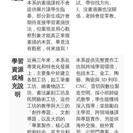
本系的素描課程不會
試、帶你找方向。
提供圖片讓學生臨
3、沒畫過圖也沒關
摹。部分新生或許會
係，老師會從零教。
期待直接學習素描技
法，但重視並用心觀
察對象才能真正掌握
素描的本質。畢竟沒
有觀察，何來描寫！
近兩三年來，本系在
本系提供完整實作工
學習
專業化和特色化發展
坊與跨域學習環境，
資源
上，主要集中於建立
包括木工、金工、陶
或補
各類工坊，如工筆畫
藝、陶瓷與 3D 列印、
充說
工坊、繪畫物語工
CNC、雷切與數位製
坊、書法篆刻工坊及
造空間。採小班師徒
明
民間藝術工坊。這些
式教學，學生能獲得
工坊的教學與大三的
深入指導；並鼓勵自
「創作專題」、文創
主學習、跨領域修課
專題，以及大四的
與專題實作。另提供
「畢業製作」核心課
海外交換、校外實
程相結合，並充分利
習、公部門專案、企