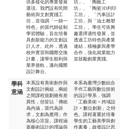
供多樣化的專業發展
坊」、「陶藝工
選項。我們設有民間
坊」、「陶瓷3D列印
藝術與文創實踐工
工坊」、「汽車設計
坊，並強調「一師一
工坊」與「油土雕塑
特色」的當代師徒制
工坊」。學生可依興
學習體驗，旨在培養
趣選擇適性發展，並
具創新能力的文創設
透過工坊特色與產業
計人才。此外，透過
連結，積極參與產學
校外實習和國際交換
合作，強化就業能力
計畫，讓學生順利與
並鼓勵創業實踐。
業界接軌，邁向國際
設計舞台。
本系設有美術創作與
本系為臺灣少數結合
學科
文創設計兩組，兩組
手作工藝與數位技術
意涵
之間課程規劃雖有差
的設計學系，強調
異性，但皆以「傳統
「工藝美術 × 跨域設
為內涵，當代為訴
計 × 數位創新」之特
求，文創為應用」作
色。課程著重於培養
為核心宗旨。課程涵
學生的工藝美學與創
蓋藝術設計的理論與
作素養，啟發設計思