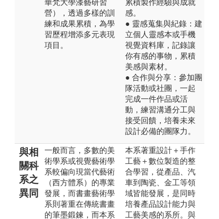
華梵大學漆藝研習
累積製作經驗與成就
營），透過多樣的訓
感。
練和成果累積，為學
● 靈感蒐集與紀錄：建
習歷程增添多元表現
立個人靈感本或手機
項目。
視覺資料庫，記錄讓
你有感的事物，累積
美感與素材。
● 合作與分享：參加團
隊活動或社團，一起
完成一件作品或活
動，練習溝通分工與
接受回饋，培養未來
設計必備的團隊力。
一般而言，多數的美
本系著重設計＋手作
與相
術學系或視覺藝術學
工藝＋數位製造的整
關科
系較偏向現當代藝術
合學習，從產品、汽
系之
（西方體系）的專業
車到陶瓷、金工等領
異同
發展，而書畫藝術學
域皆能發展，是同時
系則著重在傳統書畫
培養產品設計能力與
的筆墨鍛鍊，而本系
工藝美感的系所。與