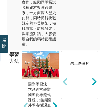
實作，鼓勵同學嘗試
各種媒材與實踐體
系，一方面深入歷史
典範，同時勇於挑戰
既定的審美框架，積
極向當下環境發聲，
與潮流對話，大膽發
展自我的獨特藝術語
展
彙。
開
學習
方法
未上傳圖片
專
國際學習法：
展演實踐法：
論
本系經常舉辦
透過校外展演
三
國際化專題式
發表藝術與設
大
課程，邀請國
計的學習成
課
外學者授課並
效，藉此訓練