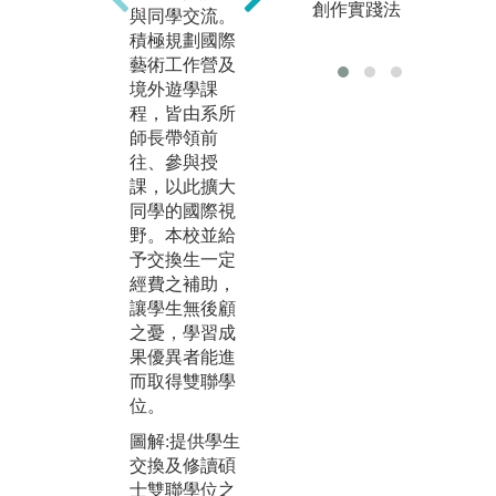
「
創作實踐法
與同學交流。
學生統籌規
室
積極規劃國際
劃、視覺設
辦
藝術工作營及
計、空間布
發
境外遊學課
置、媒體宣傳
審
程，皆由系所
等能力。
生
師長帶領前
己
圖解:2021年畢
往、參與授
現
業展於華山文
課，以此擴大
精
創園區舉行
同學的國際視
專
版權:華梵大學
野。本校並給
於
美術與文創學
予交換生一定
述
系
經費之補助，
提
讓學生無後顧
能
之憂，學習成
後
果優異者能進
業
而取得雙聯學
備
位。
圖
圖解:提供學生
專
交換及修讀碩
總
士雙聯學位之