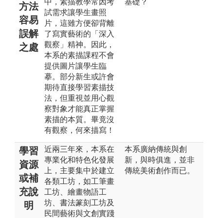
中，素描教學常因考
基礎？
方法
試需求讓學生畫照
容易
片，這雖方便卻背離
誤解
了寫實藝術的「深入
觀察」精神。因此，
之處
本系的素描課程不會
提供圖片讓學生臨
摹。部分新生或許會
期待直接學習素描技
法，但重視並用心觀
察對象才能真正掌握
素描的本質。畢竟沒
有觀察，何來描寫！
近兩三年來，本系在
本系廣納傳統與創
學習
專業化和特色化發展
新，與時俱進，並非
資源
上，主要集中於建立
傳統美術創作而已。
或補
各類工坊，如工筆畫
充說
工坊、繪畫物語工
坊、書法篆刻工坊及
明
民間藝術與文創實踐