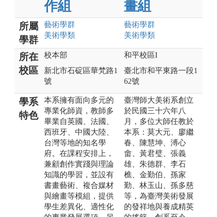
作組
畫組
藝術
學群
藝術
學群
所屬
美術
學類
美術
學類
學群
校本部
和平校區I
所在
校區
新北市石碇區華梵路1
臺北市和平東路一段1
號
62號
本系擁有面向多元的
臺灣師大美術系創立
學系
專業化師資，教師多
於民國三十六年八
特色
畢業自英國、法國、
月，多位大師任教於
西班牙、中國大陸、
本系：莫大元、廖繼
台灣等地的知名學
春、陳慧坤、溥心
府。在課程安排上，
畬、黃君璧、張義
兼顧創作實踐與理論
雄、朱德群、李石
知識的學習，並設有
樵、金勤伯、孫家
書畫藝術、複合媒材
勤、林玉山、孫多慈
與繪畫等模組，提供
等，為臺灣美術發展
學生差異化、適性化
的發祥地與養成精英