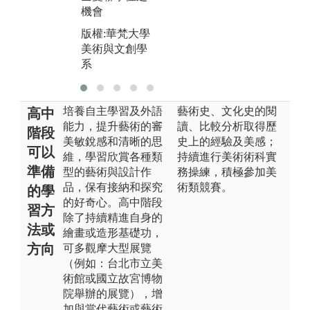
版
機會
美
版權:華梵大學
系
美術與文創學
系
培養自主學習及外語
藝術史、文化史的閱
高中
能力，提升藝術的審
讀、比較分析取得歷
階段
美敏銳感和清晰的思
史上的經驗及美感；
可以
維，學習欣賞各種類
持續進行美術術科實
準備
型的藝術與設計作
務操練，積極參加美
品，保有接納和探究
術類競賽。
的學
的好奇心。高中階段
習方
除了持續精進自身的
法或
繪畫或造形基礎功，
方向
可多觀摩大型展覽
（例如：台北市立美
術館或國立故宮博物
院舉辦的展覽），增
加與當代藝術或藝術