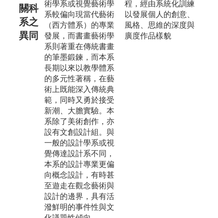
術學系或視覺藝術學
程，經由系統化訓練
關科
系較偏向現當代藝術
以發展個人的創意、
系之
（西方體系）的專業
風格、思維的深度與
異同
發展，而書畫藝術學
廣度作品樣貌
系則著重在傳統書畫
的筆墨鍛鍊，而本系
長期以來以教學體系
的多元性著稱，在藝
術上既能深入傳統典
範，同時又勇於接受
新潮、大膽實驗。本
系除了美術創作，亦
設有文創設計組。與
一般的設計學系或視
覺傳達設計系不同，
本系的設計專業更偏
向概念設計，有時甚
至遊走在觀念藝術與
設計的邊界，具有活
潑鮮明的事件性與文
化議題性傾向。