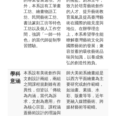
的專業發展選項。另
的搖籃。創系至今，
外，本系設有工筆畫
致力於培育藝術創作
工坊、繪畫物語工
的人才、提升藝術教
坊、民間藝術工坊、
育風氣及提高臺灣藝
書法篆刻工坊等特色
術在國際的能見度與
工坊以及個人工作空
地位。在辦學理念
間，強調「一師一特
上，本系希望學生能
色」的當代師徒制學
瞭解臺灣藝術文化與
習體驗。
國際藝術的發展；兼
容並蓄的吸收藝術品
味與知識，以養成恢
弘的創造性抱負。
本系設有美術創作與
師大美術系繪畫組是
學科
文創設計兩組，兩組
以西方平面繪畫為主
意涵
之間課程規劃雖有差
要研究或創作範疇，
異性，但皆以「傳統
如油畫、素描、水
為內涵，當代為訴
彩、版畫等等，近年
求，文創為應用」作
更融入媒體藝術、跨
為核心宗旨。課程涵
媒材藝術等範疇。
蓋藝術設計的理論與