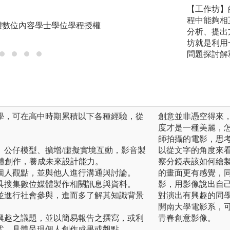
實務實習
【工作坊】
程中能夠相
體數位內容學士學位學程授權
版權:大葉大學多
分析、提出
坊就是利用
問題探討解
學，可在高中時期累積以下各種經驗，從
創意並非憑空得來
度才是一種美麗，
師拍攝的電影，思
、公仔模型、擴增/虛擬實境互動，影音製
以從文字的角度來
媒體創作，養成未來設計能力。
察分鏡表該如何繪
個人觀點，並與他人進行溝通與討論。
的畫面更有感覺，
具搜集數位媒體製作相關訊息與資料。
影，用影像說出自
並進行社會參與，進而多了解其知識背景
對演出有興趣的同
開南大學電影系，可
興趣之議題，並以簡易報告之撰寫，或利
青春創意影像。
式，具體呈現個人創作成果或觀點。