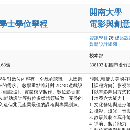
開南大學
學士學位學程
電影與創意
資訊
學群
跨
建築設
媒體設計
學類
校本部
168號
338103 桃園市蘆
學生對數位內容有一全貌的認識， 以因應
*接軌韓流與美國好
需求。 教學重點將針對 2D/3D遊戲設
【課程方向】影視
畫、插畫設計、實體模型製作、數位影音處
【以電影劇組方式
AI輔助設計等數位多媒體領域做一完整的
【培養六大能力】
進入這個兆元產業最佳的課程與專業訓練。
1. 文化藝術與造形
2. 攝影、燈光、
3. 故事與劇本寫作
4. 導演、製片能力