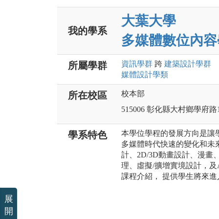
大葉大學
我的學系
多媒體數位內容
資訊
學群
跨
建築設計
學群
所屬學群
媒體設計
學類
校本部
所在校區
515006 彰化縣大村鄉學府路
本學位學程的發展方向是讓
學系特色
多媒體時代快速的變化和未來的
計、2D/3D動畫設計、漫
理、虛擬/擴增實境設計，及
課程介紹， 提供學生將來
展
開