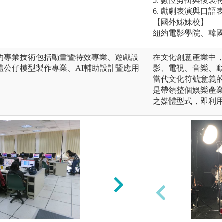
5. 數位剪輯與後製
6. 戲劇表演與口語
【國外姊妹校】
紐約電影學院、韓
的專業技術包括動畫暨特效專業、遊戲設
在文化創意產業中
體公仔模型製作專業、AI輔助設計暨應用
影、電視、音樂、
當代文化符號意義
是帶領整個娛樂產
之媒體型式，即利