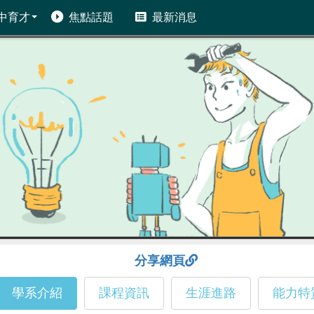
中育才
焦點話題
最新消息
分享網頁
學系介紹
課程資訊
生涯進路
能力特