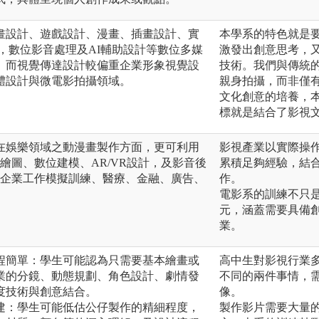
畫設計、遊戲設計、漫畫、插畫設計、實
本學系的特色就是
，數位影音處理及AI輔助設計等數位多媒
激發出創意思考，
。而視覺傳達設計較偏重企業形象視覺設
技術。我們與傳統
體設計與微電影拍攝領域。
親身拍攝，而非僅
文化創意的培養，
標就是結合了影視文
在娛樂領域之動漫畫製作方面，更可利用
影視產業以實際操
腦繪圖、數位建模、AR/VR設計，及影音後
累積足夠經驗，結
 企業工作模擬訓練、醫療、金融、廣告、
作。
電影系的訓練不只
元，涵蓋需要具備
業。
過程簡單：學生可能認為只需要基本繪畫或
高中生對影視行業
業的分鏡、動態規劃、角色設計、劇情發
不同的兩件事情，
度技術與創意結合。
像。
構建：學生可能低估公仔製作的精細程度，
製作影片需要大量