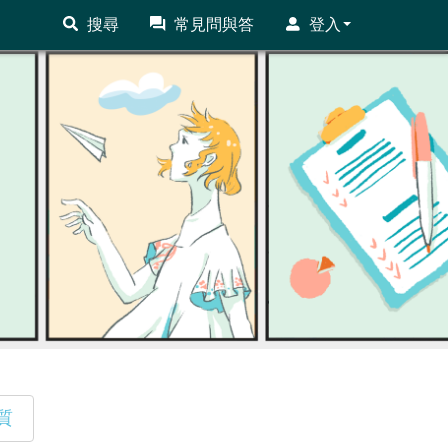
搜尋
常見問與答
登入
質