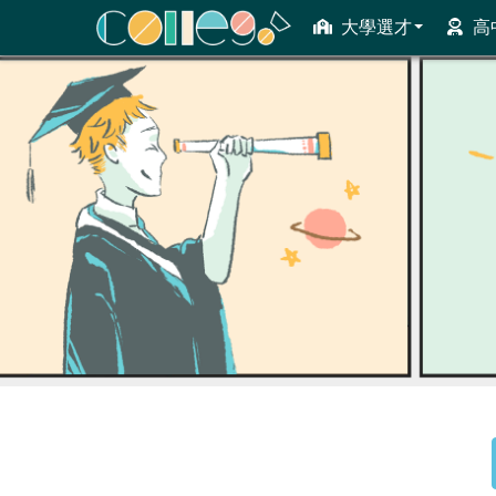
大學選才
高
ColleGo! 大學選才與高中育才輔助系統