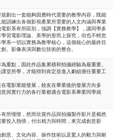
要規劃出一套能夠因應時代需要的教學內容，既能
又能訓練出各個影視產業所需要的人文內涵與專業
的電影系有所區別，強調【實務教學】，讓同學多
有學習電影理論、美學的形而上探究，但也不輕忽
本學系一切以實務為教學核心，這個核心的最終目
創、影像表演與數位技術的整合。​
作為重點，因此作品集累積和拍攝經驗為最重要。
合課堂所學，才能得到肯定並進入劇組擔任重要工
是在電影業能發展，校友在畢業後的發展方向多
創意與實行力的各行業都適合電影系畢業同學就
多有所憧憬，然而欣賞作品與拍攝製作影片是截然
需要投入熱情，付出精力與時間，來完成創意影
的創意、文化內容、操作技術以及驚人的毅力與耐