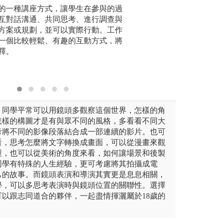
的一種講座方式，讓學生在參與的過
專題演講
【電影實
互對話溝通、共同思考、進行調查與
一，藉由
媒體數位內容學士學位學程授權
方案或規劃，並可以實際行動。工作
組，以好
版權:大葉大學多
一個比較輕鬆、有趣的互動方式，將
提供之電
釋。
前期規劃
一部作品
常需要的
，同學平常可以用鏡頭多觀察這個世界，怎樣的角
怎樣的構圖才是有與眾不同的風格，多看看不同大
考將不同的影像段落結合成一部連續的影片。也可
看，思考怎麼將文字轉換成畫面，可以從漫畫來觀
製，也可以從美術的角度來看，如何讓場景和後製
同學有特殊的人生經驗，更可考慮將其拍攝成電
己的故事。而鏡頭表演和導演其實更是息息相關，
學，可以多思考表演時與鏡頭位置的關聯性。選擇
以跟志同道合的夥伴，一起盡情揮灑屬於18歲的