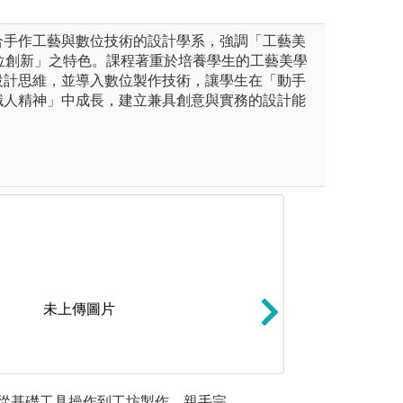
合手作工藝與數位技術的設計學系，強調「工藝美
× 數位創新」之特色。課程著重於培養學生的工藝美學
設計思維，並導入數位製作技術，讓學生在「動手
職人精神」中成長，建立兼具創意與實務的設計能
未上傳圖片
：學生在實作中探索使用者與
* 團隊學習：團
專題式學
從基礎工具操作到工坊製作，親手完