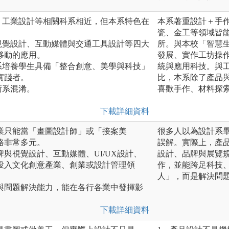
、工業設計等相關科系相近，但本系特色在
本系著重設計＋手
瓷、金工等領域皆
視覺設計、互動媒體與交通工具設計等四大
所。與本校「智慧
移動的應用。
發展、實作工坊操
系培養學生具備「整合創意、美學與科技」
統與應用科技。與
實踐者。
比，本系除了產品
術系混淆。
喜歡手作、材料探
下載詳細資料
業只能當「畫圖設計師」或「接案美
很多人以為設計系
路非常多元。
誤解。實際上，產
與視覺設計、互動媒體、UI/UX設計、
設計、品牌與展覽
投入文化創意產業、創業或設計管理領
作，並能跨足科技
人」，而是解決問
與問題解決能力，能在各行各業中發揮影
下載詳細資料