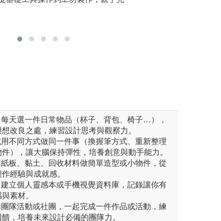
手作激發思考，結合材料特
隊的目標與執行，
創意作品
官經驗，從實際操作中培養創
人的力量與思維開
，展現設計學系強調的動手實
盪，可由點的發想
。
果績效。
料與色彩體驗，以及軟體的使
圖解:團隊成果展
版權:大葉大學設
系版權所有
：每天選一件日常物品（杯子、背包、椅子…），
與想改良之處，練習設計思考與觀察力。
試用不同方式做同一件事（換握筆方式、重新整理
物件），讓大腦保持彈性，培養創意與動手能力。
用紙板、黏土、回收材料做簡單造型或小物件，從
製作經驗與成就感。
：建立個人靈感本或手機視覺資料庫，記錄讓你有
感與素材。
加團隊活動或社團，一起完成一件作品或活動，練
回饋，培養未來設計必備的團隊力。