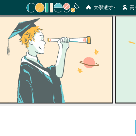
大學選才
高
ColleGo! 大學選才與高中育才輔助系統