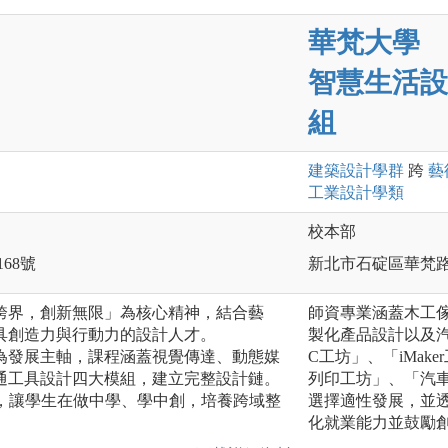
華梵大學
智慧生活設
組
建築設計
學群
跨
藝
工業設計
學類
校本部
168號
新北市石碇區華梵路
跨界，創新無限」為核心精神，結合藝
師資專業涵蓋木工
具創造力與行動力的設計人才。
製化產品設計以及
為發展主軸，課程涵蓋視覺傳達、動態媒
C工坊」、「iMa
通工具設計四大模組，建立完整設計鏈。
列印工坊」、「汽
案，讓學生在做中學、學中創，培養跨域整
選擇適性發展，並
化就業能力並鼓勵