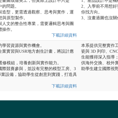
是畫圖或做美工，但實際上設計不只是
1、產品設計不是
中的問題。
2、入學前不用想
與造型，更需透過觀察、思考與實作，運
你找方向。
想與原型製作。
3、沒畫過圖也沒關
與人文的整合性專業，需要邏輯思考與團
體操作。
下載詳細資料
的學習資源與實作機會。
本系提供完整實作
企業實習與USR地方創生計畫，將設計應
瓷與 3D 列印、
生能獲得深入指導
域選修模組，培養創新與實作能力。
供海外交換、校外
國際競賽參與，並設有完整的模型工房、3
助學生建立國際視
專業設備，協助學生從創意到實踐，打造具
下載詳細資料