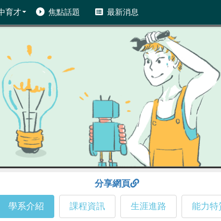
中育才
焦點話題
最新消息
分享網頁
學系介紹
課程資訊
生涯進路
能力特