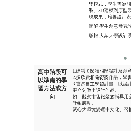
學模式，學生需從問
製、3D建模到原型
現成果，培養設計表
圖解:學生創意發表
版權:大葉大學設計
1.建議多閱讀相關設計及創
高中階段可
2.多欣賞相關得獎作品，學
以準備的學
3.嘗試自主學習計畫，以設
習方法或方
要立刻做出設計作品。
向
如：觀察市售銀髮族輔具用
計敏感度。
關心大環境變遷中文化、習