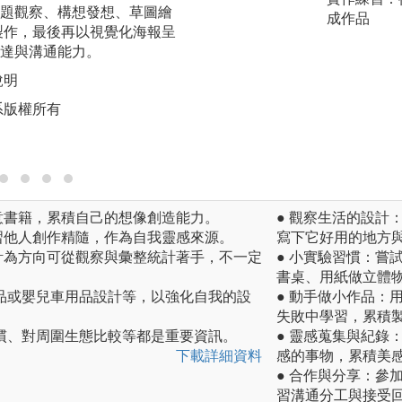
題觀察、構想發想、草圖繪
產品的關聯，透過
成作品
製作，最後再以視覺化海報呈
性、加工技法與感
達與溝通能力。
意與問題解決能力
作與創新思維精神
說明
圖解:運用各種材
系版權所有
用。
版權:大葉大學設計
意書籍，累積自己的想像創造能力。
● 觀察生活的設計
習他人創作精隨，作為自我靈感來源。
寫下它好用的地方
計為方向可從觀察與彙整統計著手，不一定
● 小實驗習慣：嘗
書桌、用紙做立體
品或嬰兒車用品設計等，以強化自我的設
● 動手做小作品：
失敗中學習，累積
慣、對周圍生態比較等都是重要資訊。
● 靈感蒐集與紀錄
下載詳細資料
感的事物，累積美
● 合作與分享：參
習溝通分工與接受