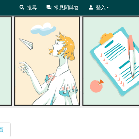
搜尋
常見問與答
登入
質