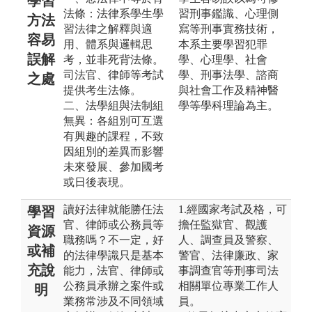
學習
法條：法律系學生學
習刑事鑑識、心理側
方法
習法律之解釋與適
寫等刑事實務技術，
容易
用、體系與邏輯思
本系主要學習犯罪
誤解
考，並非死背法條。
學、心理學、社會
司法官、律師等考試
學、刑事法學、諮商
之處
提供考生法條。
與社會工作及精神醫
二、法學組與法制組
學等學科理論為主。
無異：各組別可互選
有興趣的課程，不致
因組別的差異而影響
未來發展、參加國考
或日後表現。
讀好法律就能勝任法
1.經國家考試及格，可
學習
官、律師或公務員等
擔任監獄官、觀護
資源
職務嗎？不一定，好
人、調查員及警察、
或補
的法律學識只是基本
警官、法律廉政、家
充說
能力，法官、律師或
事調查官等刑事司法
公務員承辦之案件或
相關單位專業工作人
明
業務常涉及不同領域
員。