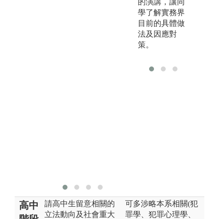
的演講，讓同
律關係。並訓
教
學了解實務界
練書狀書寫、
帶
目前的具體做
國家考試解題
內
法及因應對
書寫能力。少
實
策。
數課程會透過
之
模擬法庭方式
社
進行實際攻
務
防。
社
會
求
請高中生留意相關的
可多涉略本系相關(犯
高中
立法動向及社會重大
罪學、犯罪心理學、
階段