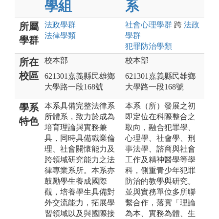
學組
系
法政
學群
社會心理
學群
跨
法政
所屬
法律
學類
學群
學群
犯罪防治
學類
校本部
校本部
所在
校區
621301嘉義縣民雄鄉
621301嘉義縣民雄鄉
大學路一段168號
大學路一段168號
本系具備完整法律系
本系（所）發展之初
學系
所體系，致力於成為
即定位在科際整合之
特色
培育理論與實務兼
取向，融合犯罪學、
具，同時具備職業倫
心理學、社會學、刑
理、社會關懷能力及
事法學、諮商與社會
跨領域研究能力之法
工作及精神醫學等學
律專業系所。本系亦
科，側重青少年犯罪
鼓勵學生養成國際
防治的教學與研究。
觀，培養學生具備對
並與實務單位多所聯
外交流能力，拓展學
繫合作，落實「理論
習領域以及與國際接
為本、實務為體、生