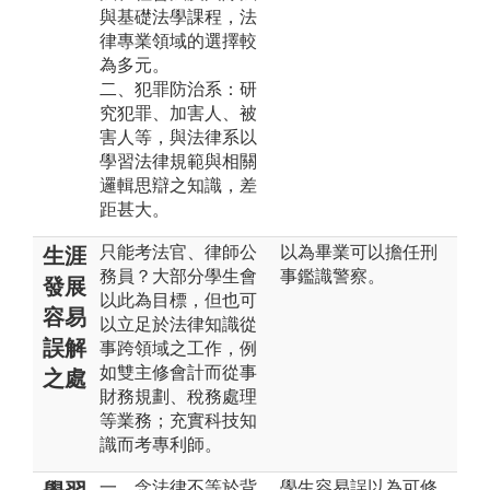
與基礎法學課程，法
律專業領域的選擇較
為多元。
二、犯罪防治系：研
究犯罪、加害人、被
害人等，與法律系以
學習法律規範與相關
邏輯思辯之知識，差
距甚大。
只能考法官、律師公
以為畢業可以擔任刑
生涯
務員？大部分學生會
事鑑識警察。
發展
以此為目標，但也可
容易
以立足於法律知識從
誤解
事跨領域之工作，例
如雙主修會計而從事
之處
財務規劃、稅務處理
等業務；充實科技知
識而考專利師。
一、念法律不等於背
學生容易誤以為可修