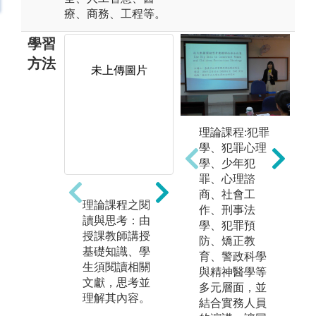
療、商務、工程等。
學習
方法
未上傳圖片
未上傳圖片
理論課程:犯罪
學、犯罪心理
學、少年犯
罪、心理諮
商、社會工
理論課程之閱
案例研究之討
服
作、刑事法
讀與思考：由
論與書寫：以
律
學、犯罪預
授課教師講授
實際案例為專
服
防、矯正教
基礎知識、學
題，邀請實務
溝
育、警政科學
生須閱讀相關
人士座談，或
察
與精神醫學等
文獻，思考並
由學生進行團
律
多元層面，並
理解其內容。
體報告及分析
由
結合實務人員
書寫案例之法
對