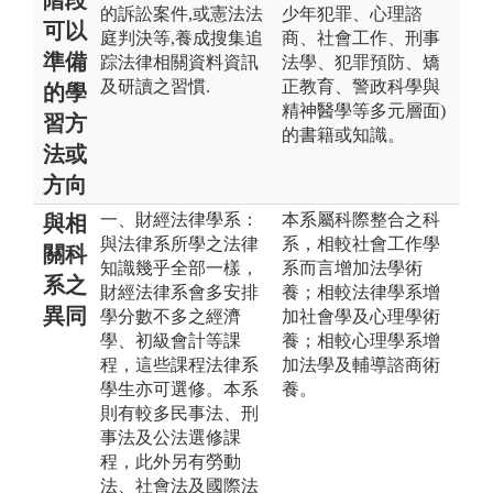
的訴訟案件,或憲法法
少年犯罪、心理諮
可以
庭判決等,養成搜集追
商、社會工作、刑事
準備
踪法律相關資料資訊
法學、犯罪預防、矯
及研讀之習慣.
正教育、警政科學與
的學
精神醫學等多元層面)
習方
的書籍或知識。
法或
方向
一、財經法律學系：
本系屬科際整合之科
與相
與法律系所學之法律
系，相較社會工作學
關科
知識幾乎全部一樣，
系而言增加法學術
系之
財經法律系會多安排
養；相較法律學系增
異同
學分數不多之經濟
加社會學及心理學術
學、初級會計等課
養；相較心理學系增
程，這些課程法律系
加法學及輔導諮商術
學生亦可選修。本系
養。
則有較多民事法、刑
事法及公法選修課
程，此外另有勞動
法、社會法及國際法