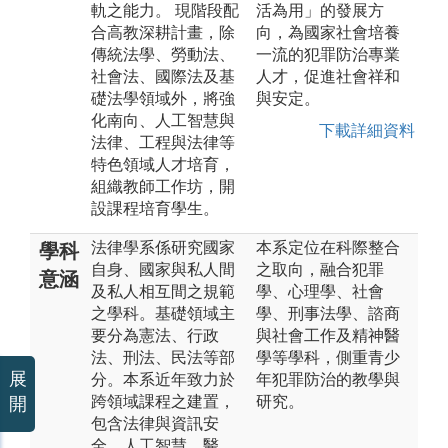
軌之能力。 現階段配
活為用」的發展方
合高教深耕計畫，除
向，為國家社會培養
傳統法學、勞動法、
一流的犯罪防治專業
社會法、國際法及基
人才，促進社會祥和
礎法學領域外，將強
與安定。
化南向、人工智慧與
下載詳細資料
法律、工程與法律等
特色領域人才培育，
組織教師工作坊，開
設課程培育學生。
法律學系係研究國家
本系定位在科際整合
學科
自身、國家與私人間
之取向，融合犯罪
意涵
及私人相互間之規範
學、心理學、社會
之學科。基礎領域主
學、刑事法學、諮商
要分為憲法、行政
與社會工作及精神醫
法、刑法、民法等部
學等學科，側重青少
展
分。本系近年致力於
年犯罪防治的教學與
跨領域課程之建置，
研究。
開
包含法律與資訊安
全、人工智慧、醫