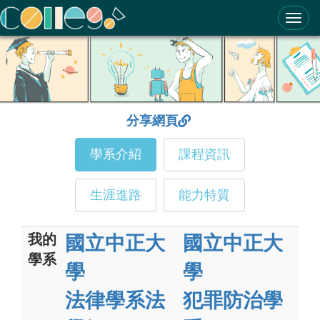
ColleGo! 大學選才與高中育才輔助系統
分享網頁
學系介紹
課程資訊
生涯進路
能力特質
我的
國立中正大
國立中正大
學系
學
學
法律學系法
犯罪防治學