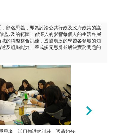
系，顧名思義，即為討論公共行政及政府政策的議
所能涉及的範圍，都深入的影響每個人的生活各層
領域的科際整合訓練，透過廣泛的學習各領域的知
論述及組織能力，養成多元思辨並解決實務問題的
重思考、活用知識的訓練，透過如分
本系自民國