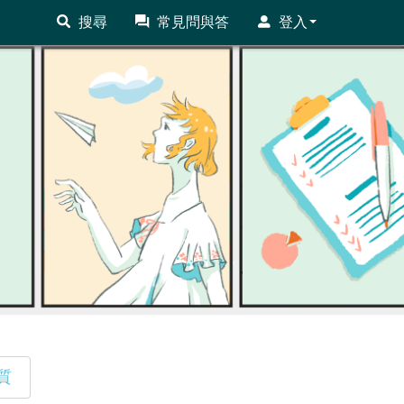
搜尋
常見問與答
登入
質