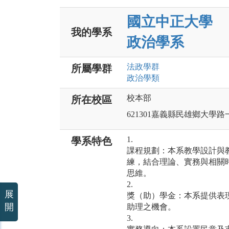
國立中正大學
我的學系
政治學系
法政
學群
所屬學群
政治
學類
校本部
所在校區
621301嘉義縣民雄鄉大學路
1.
學系特色
課程規劃：本系教學設計與
練，結合理論、實務與相關
思維。
2.
展
獎（助）學金：本系提供表
開
助理之機會。
3.