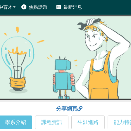
中育才
焦點話題
最新消息
分享網頁
學系介紹
課程資訊
生涯進路
能力特