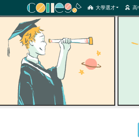
大學選才
高
ColleGo! 大學選才與高中育才輔助系統