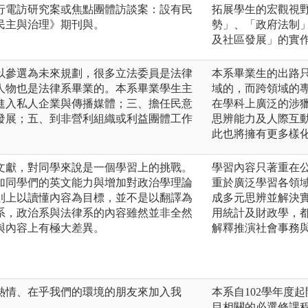
執行電訪研究案或焦點團體訪談案：設有民
拓展學生的宏觀視
民主與治理》期刊與。
勢」、「政府法制
及社區發展」的實
以參選為未來規劃，很多立法委員是法律
本系畢業生的出路
人物也是法律系畢業的。本系畢業學生主
域的，而跨領域的
進入私人企業與傳播媒體；三、擔任民意
在學科上廣泛的涉
發展；五、到非營利組織或利益團體工作
思辨能力及人際互
此也將擁有更多樣
文獻，對同學來說是一個學習上的挑戰。
學習內容只著重在公
加同學們的英文能力與增加對政治學理論
重於廣泛學習各領
則上以讀懂內容為目標，並不是以翻譯為
成多元思辨並解決
系，政治系與法律系的內容雖然並非全然
用統計及財政學，
與內容上有極大差異。
解釋推演社會事務
熱情、在乎我們的環境的朋友來加入我
本系自102學年度
目相關的必選修課