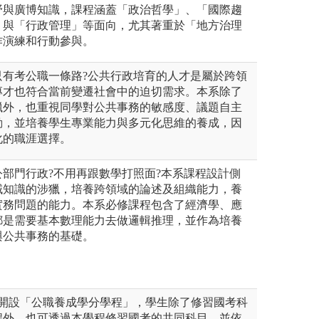
野與廣博知識，課程涵蓋「政治哲學」、「國際趨
」與「行政管理」等面向，尤其著重於「地方治理
作演練和行動參與。
只有考公職一條路?公共行政培育的人才是屬於跨領
專才也符合當前變遷社會中的迫切需求。本系除了
獵外，也重視同學對公共事務的敏感度、議題自主
動，並培養學生專業能力與多元化思維的養成，因
化的職涯選擇。
部門行政?不用再跟數學打照面?本系課程設計側
域知識的涉獵，培養跨領域的論述及組織能力，養
實務問題的能力。本系必修課程包含了經濟學、應
都是需要基本數理能力去做邏輯推理，並作為培養
與公共事務的基礎。
起開設「公職養成學分學程」，學生除了修習國考科
程外，也可透過本學程修習國考的共同科目，並依