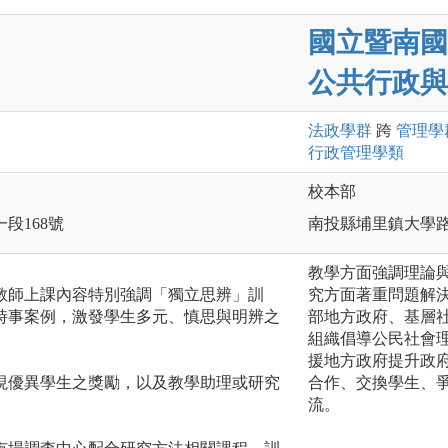
國立暨南國
公共行政與
法政
學群
跨
管理
學
行政管理
學類
校本部
一段168號
南投縣埔里鎮大學
教學方面強調理論
教師上課內容特別強調「獨立思辨」訓
究方面著重問題解
時事案例，激發學生多元、慎思與明辨之
部地方政府、基層
組織倡導公民社會
援地方政府提升政
現優異學生之獎勵，以及教學助理或研究
合作、交換學生、
流。