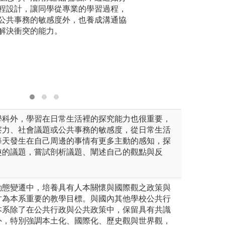
教師帶領學生進行
程設計，讓同學從專業的學習過程，
程，學生
公共事務的敏感度外，也養成溝通協
意機關、
解決衝突的能力。
組織等單
系學生從
過程，並
事相關研
圖解:行政
學科外，學習在日常生活裡的探究能力也很重要，
察力、社會議題或公共事務的敏感度，從日常生活
每天發生在自己周邊的事情有更多主動的感知，探
趣的議題，嘗試剖析議題、闡述自己的觀點與反
動態變遷中，培養具有人本關懷與國際觀之政策與
才為本系重要的教學目標。與國內其他學校公共行
本系除了在公共行政與公共政策中，保留具有共識
外，特別強調本土化、國際化、歷史觀與世界觀，