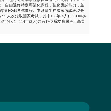
求，自由選修特定專業化課程，強化應試能力，並
助規劃公職考試進程。本系學生在國家考試表現亮
共271人次錄取國家考試，其中108年(4人)、109年(6
113年(4人)、114年(2人)共有17位系友應屆考上高普