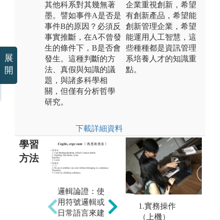
其他科系對其幾無著
企業重視創新，希望
墨。譬如事件A是否是
有創新產品，希望能
事件B的原因？必須反
創新管理企業，希望
事實推斷，在A不曾發
能運用人工智慧，這
生的條件下，B是否會
些種種都是資訊管理
展
發生。這種判斷的方
系培養人才的知識重
法、真假與知識的議
點。
開
題，與諸多科學相
關，但僅有分析哲學
研究。
下載詳細資料
學習
方法
邏輯論證：使
語意分析：重
思
用符號邏輯或
視語言的意義
用
1.實務操作
日常語言來建
內涵和差異。
考
（上機）