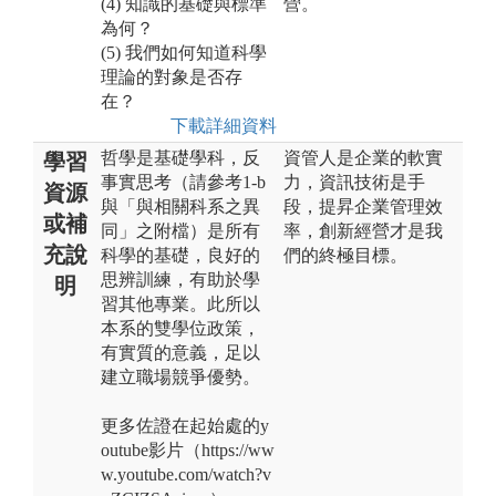
(4) 知識的基礎與標準
營。
為何？
(5) 我們如何知道科學
理論的對象是否存
在？
下載詳細資料
哲學是基礎學科，反
資管人是企業的軟實
學習
事實思考（請參考1-b
力，資訊技術是手
資源
與「與相關科系之異
段，提昇企業管理效
或補
同」之附檔）是所有
率，創新經營才是我
充說
科學的基礎，良好的
們的終極目標。
思辨訓練，有助於學
明
習其他專業。此所以
本系的雙學位政策，
有實質的意義，足以
建立職場競爭優勢。
更多佐證在起始處的y
outube影片（https://ww
w.youtube.com/watch?v