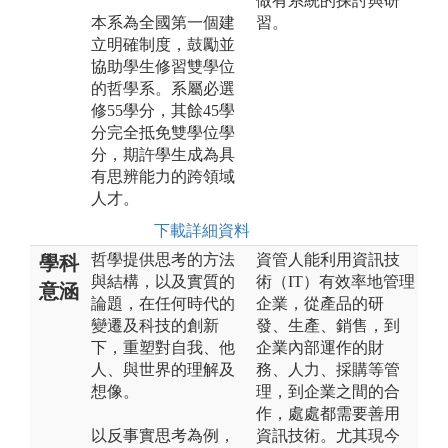
做有系統的探討與研
本系為全國第一個建
習。
立明確制度，鼓勵並
協助學生修習雙學位
的哲學系。系屬必選
修55學分，其餘45學
分完全抵免雙學位學
分，期許學生成為具
有思辨能力的跨領域
人才。
下載詳細資料
哲學提供思考的方法
資管人能利用資訊技
學科
與結構，以及實質的
術（IT）有效率地管理
意涵
論題，在任何時代的
企業，從產品的研
變遷及科技的創新
發、生產、銷售，到
下，重塑對自我、他
企業內部運作的財
人、與世界的理解及
務、人力、採購等管
想像。
理，到企業之間的合
作，處處都需要善用
以反事實思考為例，
資訊技術。尤其現今