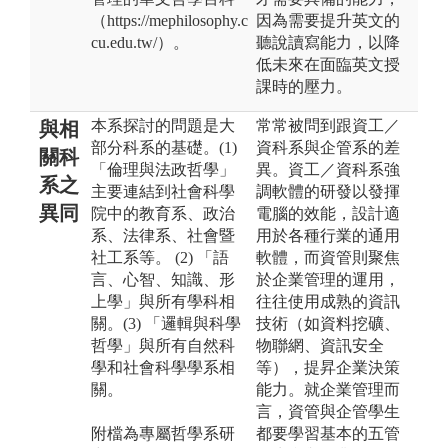
（https://mephilosophy.c
因為需要提升英文的
cu.edu.tw/）。
聽說讀寫能力，以降
低未來在面臨英文授
課時的壓力。
本系探討的問題是大
常常被問到跟資工／
與相
部分科系的基礎。(1)
資科系與企管系的差
關科
「倫理與法政哲學」
異。資工／資科系強
系之
主要連結到社會科學
調軟體的研發以發揮
異同
院中的教育系、政治
電腦的效能，設計適
系、法律系、社會暨
用於各種行業的通用
社工系等。 (2) 「語
軟體，而資管則聚焦
言、心智、知識、形
於企業管理的運用，
上學」與所有學科相
往往使用成熟的資訊
關。(3) 「邏輯與科學
技術（如資料挖礦、
哲學」與所有自然科
物聯網、資訊安全
學和社會科學學系相
等），提昇企業決策
關。
能力。就企業管理而
言，資管與企管學生
附檔為專屬哲學系研
都要學習基本的五管