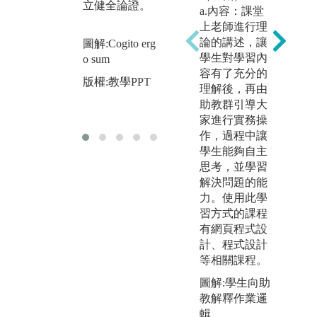
立健全論證。
a.內容：課堂
上老師進行理
圖解:倒背圓週
論的講述，讓
圖解:Cogito erg
率
圖解
學生對學習內
o sum
urt
版權:某條奇摩
容有了充分的
版權:教學PPT
新聞的哲學闡
版
理解後，再由
明
助教群引導大
家進行實務操
作，過程中讓
學生能夠自主
思考，並學習
解決問題的能
力。使用此學
習方式的課程
有網頁程式設
計、程式設計
等相關課程。
圖解:學生向助
教解釋作業邏
輯