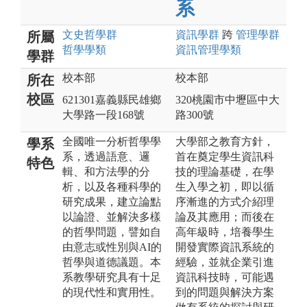
系
文史哲
學群
資訊
學群
跨
管理
學群
所屬
哲學
學類
資訊管理
學類
學群
校本部
校本部
所在
校區
621301嘉義縣民雄鄉
320桃園市中壢區中大
大學路一段168號
路300號
全國唯一分析哲學學
大學部之教育方針，
學系
系，透過語意、邏
首在奠定學生資訊科
特色
輯、和方法學的分
技的理論基礎，在學
析，以及各種科學的
生入學之初，即以循
研究成果，建立論點
序漸進的方式介紹理
以論證、並解決多樣
論及其應用；而後在
的哲學問題，譬如自
高年級時，培養學生
由意志或性別與AI的
開發實際資訊系統的
哲學與道德議題。本
經驗，並就企業引進
系教學研究具有十足
資訊科技時，可能遇
的現代性和實用性。
到的問題與解決方案