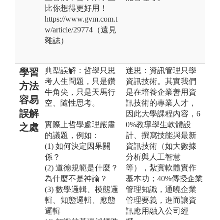
比你想得更好用！
https://www.gvm.com.t
w/article/29774（遠見
雜誌）
典型誤解：哲學只思
迷思：資訊管理只學
學習
考人生問題，只是鑽
資訊技術。其實我們
方法
牛角尖，只是天馬行
是在培養企業善用資
容易
空、隨性思考。
訊技術的專業人才，
誤解
因此大學課程內容，6
實際上哲學處理嚴肅
0%教導學生軟體設
之處
的議題，例如：
計、撰寫技能與最新
(1) 如何決定因果關
資訊技術（如大數據
係？
分析與人工智慧
(2) 道德規範是什麼？
等），紮實軟體實作
為什麼不是神諭？
基本功；40%傳授企業
(3) 數學邏輯、模態邏
管理知識，通曉企業
輯、知態邏輯、應態
管理要義，進而讓資
邏輯
訊應用融入公司經