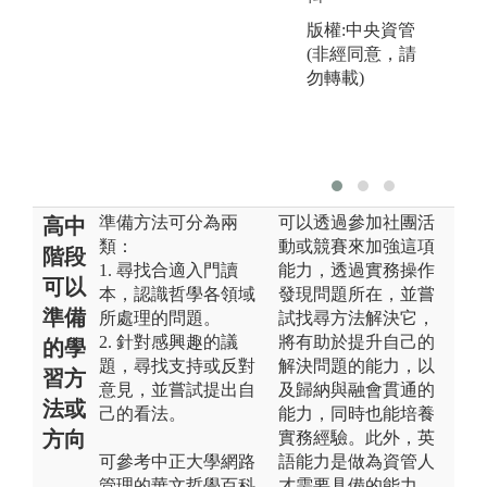
版權:中央資管
(非經同意，請
勿轉載)
準備方法可分為兩
可以透過參加社團活
高中
類：
動或競賽來加強這項
階段
1. 尋找合適入門讀
能力，透過實務操作
可以
本，認識哲學各領域
發現問題所在，並嘗
準備
所處理的問題。
試找尋方法解決它，
2. 針對感興趣的議
將有助於提升自己的
的學
題，尋找支持或反對
解決問題的能力，以
習方
意見，並嘗試提出自
及歸納與融會貫通的
法或
己的看法。
能力，同時也能培養
方向
實務經驗。此外，英
可參考中正大學網路
語能力是做為資管人
管理的華文哲學百科
才需要具備的能力，