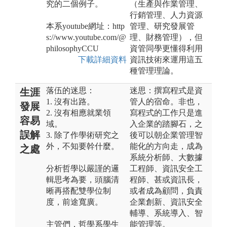
究的二個例子。
（生產與作業管理、
行銷管理、人力資源
本系youtube網址：http
管理、研究發展管
s://www.youtube.com/@
理、財務管理），但
philosophyCCU
資管同學更懂得利用
下載詳細資料
資訊技術來運用這五
種管理理論。
落伍的迷思：
迷思：撰寫程式是資
生涯
1. 沒有出路。
管人的宿命。非也，
發展
2. 沒有相應就業領
寫程式的工作只是進
容易
域。
入企業的踏腳石，之
誤解
3. 除了作學術研究之
後可以朝企業管理智
外，不知要幹什麼。
能化的方向走，成為
之處
系統分析師、大數據
分析哲學以嚴謹的邏
工程師、資訊安全工
輯思考為要，頭腦清
程師、甚或資訊長，
晰再搭配雙學位制
或者成為顧問，負責
度，前途寬廣。
企業創新、資訊安全
輔導、系統導入、智
主管們，哲學系學生
能管理等。