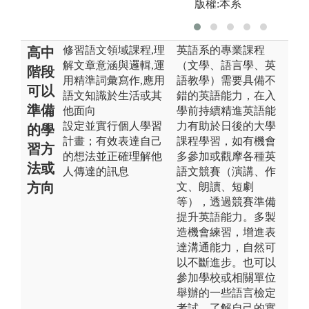
版權:本系
修習語文領域課程,理
英語系的專業課程
高中
解文章意涵與邏輯,運
（文學、語言學、英
階段
用精準詞彙寫作,應用
語教學）需要具備不
可以
語文知識於生活或其
錯的英語能力，在入
準備
他面向
學前持續精進英語能
設定並實行個人學習
力有助於日後的大學
的學
計畫；有效表達自己
課程學習，如有機會
習方
的想法並正確理解他
多參加或觀摩各種英
法或
人傳達的訊息
語文競賽（演講、作
方向
文、朗讀、短劇
等），透過競賽準備
提升英語能力。多製
造機會練習，增進表
達溝通能力，自然可
以不斷進步。也可以
參加學校或相關單位
舉辦的一些語言檢定
考試，了解自己的實