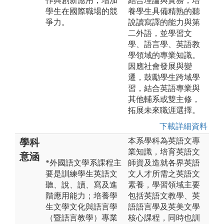
作與創新應用，增加
結合理論與實務，培
學生在國際職場的競
養學生具備精熟的聽
爭力。
說讀寫譯的能力與第
二外語，並學習文
學、語言學、英語教
學領域的專業知識。
因應社會發展與變
遷，鼓勵學生跨域學
習，結合英語專業與
其他輔系或雙主修，
拓展未來職涯選擇。
下載詳細資料
本系學科為英語文專
學科
業知識，培育英語文
意涵
*外國語文學系課程主
師資及造就各界英語
要是訓練學生英語文
文人才所需之英語文
聽、說、讀、寫及進
素養，學習領域主要
階應用能力；培養學
包括英語文教學、英
生文學文化與語言學
語語言學及英美文學
（暨語言教學）專業
核心課程，同時也訓