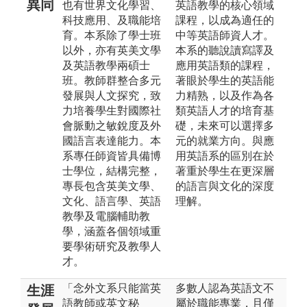
異同
也有世界文化學習、
英語教學的核心領域
科技應用、及職能培
課程，以成為適任的
育。本系除了學士班
中等英語師資人才。
以外，亦有英美文學
本系的聽說讀寫譯及
及英語教學兩碩士
應用英語類的課程，
班。教師群整合多元
著眼於學生的英語能
發展與人文探究，致
力精熟，以及作為各
力培養學生對國際社
類英語人才的培育基
會脈動之敏銳度及外
礎，未來可以選擇多
國語言表達能力。本
元的就業方向。與應
系專任師資皆具備博
用英語系的區別在於
士學位，結構完整，
著重於學生在更深層
專長包含英美文學、
的語言與文化的深度
文化、語言學、英語
理解。
教學及電腦輔助教
學，涵蓋各個領域重
要學術研究及教學人
才。
「念外文系只能當英
多數人認為英語文不
生涯
語教師或英文秘
屬於職能專業，且僅