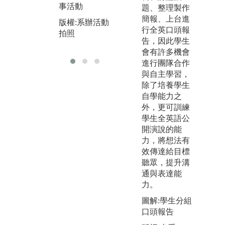
成果展活動
事活動
觀
題、整理製作
之
版權:課程活動
簡報、上台進
版權:系辦活動
紀錄
行全英口頭報
拍照
版
告，因此學生
拍
會有許多機會
進行團隊合作
與自主學習，
除了培養學生
自學能力之
外，更可訓練
學生全英語公
開演說的能
力，將想法有
效傳達給目標
聽眾，提升溝
通與表達能
力。
圖解:學生分組
口頭報告