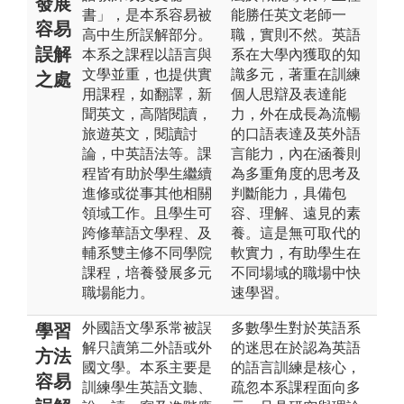
發展
書」，是本系容易被
能勝任英文老師一
容易
高中生所誤解部分。
職，實則不然。英語
誤解
本系之課程以語言與
系在大學內獲取的知
文學並重，也提供實
識多元，著重在訓練
之處
用課程，如翻譯，新
個人思辯及表達能
聞英文，高階閱讀，
力，外在成長為流暢
旅遊英文，閱讀討
的口語表達及英外語
論，中英語法等。課
言能力，內在涵養則
程皆有助於學生繼續
為多重角度的思考及
進修或從事其他相關
判斷能力，具備包
領域工作。且學生可
容、理解、遠見的素
跨修華語文學程、及
養。這是無可取代的
輔系雙主修不同學院
軟實力，有助學生在
課程，培養發展多元
不同場域的職場中快
職場能力。
速學習。
外國語文學系常被誤
多數學生對於英語系
學習
解只讀第二外語或外
的迷思在於認為英語
方法
國文學。本系主要是
的語言訓練是核心，
容易
訓練學生英語文聽、
疏忽本系課程面向多