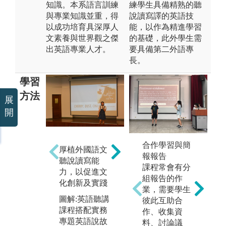
知識。本系語言訓練
練學生具備精熟的聽
與專業知識並重，得
說讀寫譯的英語技
以成功培育具深厚人
能，以作為精進學習
文素養與世界觀之傑
的基礎，此外學生需
出英語專業人才。
要具備第二外語專
長。
學習
方法
展
開
擴
合作學習與簡
培養分析思辨
厚植外國語文
野
報報告
能力，有效整
聽說讀寫能
化
課程常會有分
合知識，以拓
力，以促進文
以
組報告的作
展跨領域學習
化創新及實踐
環
業，需要學生
及研究
及
圖解:英語聽講
彼此互助合
圖解:學術寫作
課程搭配實務
圖
作、收集資
入門課程配合
專題英語說故
事
料、討論議