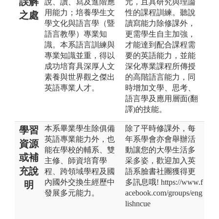
誤解
說、讀、寫及進階應
元，且具研究與理論
用能力；培養學生文
性的課程訓練。聽說
之處
學文化與語言學（暨
讀寫能力除修課外，
語言教學）專業知
更需學生自主加強，
識。本系語言訓練與
才能達到配合課程需
專業知識並重，得以
要的英語能力，並能
成功培育具深厚人文
深化專業課程所傳授
素養與世界觀之傑出
的高階語言能力，同
英語專業人才。
時增加文學、思考、
語言學及應用層面(翻
譯)的技能。
本系畢業學生除俱備
除了平時修課外，每
學習
英語專業能力外，也
年系學會亦會舉辦活
資源
能在學校的輔系、雙
動讓您的大學生活多
或補
主修、師資培育學
采多姿，歡迎加入英
充說
程、跨領域學程及國
語系臉書社團獲得更
內國外交換生經歷中
多訊息哦! https://www.f
明
發展多元能力。
acebook.com/groups/eng
lishncue