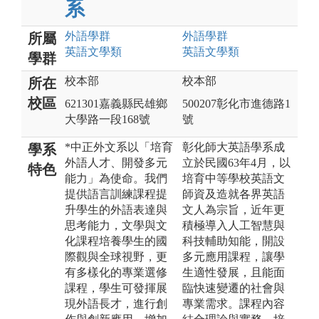
系
外語
學群
外語
學群
所屬
英語文
學類
英語文
學類
學群
校本部
校本部
所在
校區
621301嘉義縣民雄鄉
500207彰化市進德路1
大學路一段168號
號
*中正外文系以「培育
彰化師大英語學系成
學系
外語人才、開發多元
立於民國63年4月，以
特色
能力」為使命。我們
培育中等學校英語文
提供語言訓練課程提
師資及造就各界英語
升學生的外語表達與
文人為宗旨，近年更
思考能力，文學與文
積極導入人工智慧與
化課程培養學生的國
科技輔助知能，開設
際觀與全球視野，更
多元應用課程，讓學
有多樣化的專業選修
生適性發展，且能面
課程，學生可發揮展
臨快速變遷的社會與
現外語長才，進行創
專業需求。課程內容