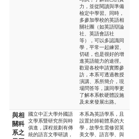
力，並從閱讀與準備
檢定中學習。同時，
多參加學校的英語相
關社團（如英語辯論
社、英語會話社
等），可以多認識同
學，平常一起練習、
切磋，也是很好的增
進英語能力的途徑。
歡迎各校申請實際參
訪，本系可透過教授
演講、系所簡介，現
場問答等，讓同學更
了解本系軟硬體設施
及未來發展出路。
國立中正大學外國語
本系為英語學系，且
與相
文學系暨研究所與時
設置於師範體系的大
關科
俱進，課程規劃有傳
學，故學生需修習英
系之
統的語言文學研讀，
美文學、語言學、與