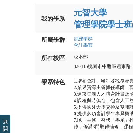
元智大學
我的學系
管理學院學士班
財經
學群
所屬學群
會計
學類
校本部
所在校區
320315桃園市中壢區遠東路1
1.培養會計、審計及稅務專
學系特色
2.業界資深主管擔任導師，
3.遠東集團人才培育計畫及
4.課程與時俱進，包含人工
5.提供國外大學交換及雙聯
6.提供多項會計學生專屬奬
7.以「主修」替代「學系」
展
修，修滿3門取得輔修，課
開