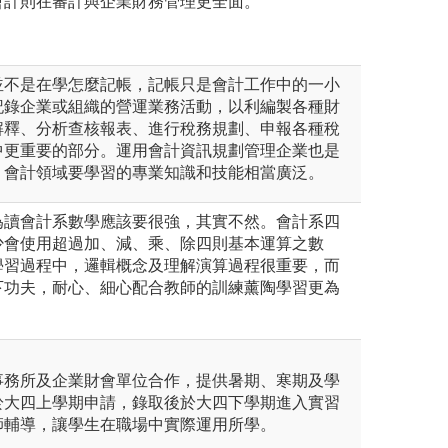
會計則在審計與企業財務管理更全面。
並不是在學怎麼記帳，記帳只是會計工作中的一小
記錄企業或組織的營運業務活動，以利編製各種財
解釋、分析查核報表、進行稅務規劃、申報各種稅
中更重要的部分。運用會計資訊規劃管理企業也是
，會計領域要學習的專業知識和技能相當廣泛。
為讀會計系數學應該要很強，其實不然。會計系四
少會使用超過加、減、乘、除四則基本運算之數
學習過程中，邏輯概念及理解演算過程很重要，而
下功夫，耐心、細心配合教師的訓練薰陶學習更為
事務所及企業財會單位合作，提供暑期、寒期及學
於大四上學期申請，錄取後於大四下學期進入實習
師輔導，讓學生在職場中實際運用所學。