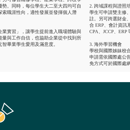
優勢。同時，每位學生大二至大四均可自
2. 跨域課程與證照
探索職涯性向，適性發展並發揮個人潛
學生可申請雙主修
註。另可跨選財金
合 ERP、會計資
企業實習」，讓學生提前進入職場體驗與
CPA、JCCP、ER
能量與工作自信，也協助企業從中找到所
元智畢業學生愛用及滿意度。
3. 海外學習機會
學校與國際姊妹校
申請需依國際處公
免方式可於國際處