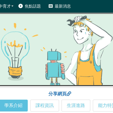
中育才
焦點話題
最新消息
分享網頁
學系介紹
課程資訊
生涯進路
能力特