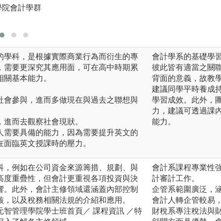
圖解:案例分析例圖
學院會計學群
版權:元智大學管
的學科，是根據實際商業行為而衍生的專
會計學系的基礎學
，需要更深究其應用面，可在高中時期累
彼此皆有適當之關
相關基本能力。
背面的意義，故教
建議同學平時養成
社會參與，進而多做現在與過去之聯想與
學習成效。此外，
力，建議可透過課
，進而去觀察社會現狀。
能力。
人需要具備的能力，因為需要提升英文的
在面臨英文授課時的壓力。
科，例如在公司資金來源籌措、規劃、與
會計系課程專業性
高度重疊性，但會計更重視各項投資與決
計審計工作。
響。此外，會計主修領域還涵蓋內部控制
企管系範圍廣泛，
核，以及稅務相關法規的介紹和應用。
會計人轉企管較易
智管理學院學士班首頁／ 課程資訊 ／特
財稅系專注稅法與