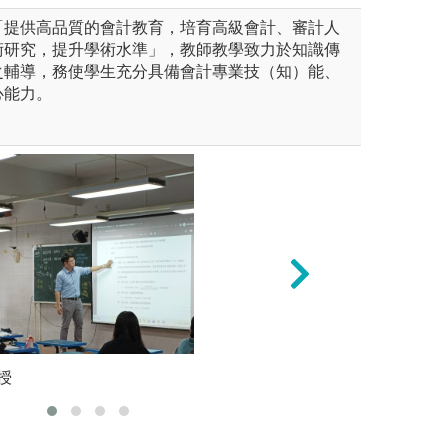
「提供高品質的會計教育，培育高級會計、審計人
術研究，提升學術水準」，教師教學致力於知識傳
之輔導，務使學生充分具備會計專業技（知）能、
心能力。
為基礎，引進相關個案進行探
授
數據分析：運用統
課堂即時
購併、企業舞弊、企業價值衡
業經營狀況是否健
策制訂等。
圖解:數據分析例