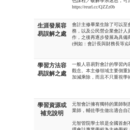
色課程／破解學系迷思，可
https://reurl.cc/QZZz0b
會計主修畢業生除了可以至
生涯發展容
務，以及公民營企業會計人
易誤解之處
作，之後再逐步發展為具備
(例如：會計長與財務長等)
一般人容易對會計的學習內
學習方法容
觀念。本主修領域主要側重
易誤解之處
加減乘除，而且不只重視學
元智會計擁有獨特的業師制
學習資源或
業師，輔佐學生做出適合自
補充說明
元智管院學士班是全國首創
擇會計專業學程為主修學程