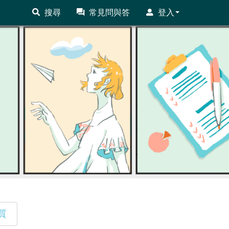
搜尋
常見問與答
登入
質