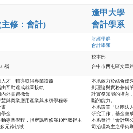
逢甲大學
(主修：會計)
會計學系
財經
學群
會計
學類
校本部
35號
台中市西屯區文華路
業人才，輔導取得專業證照
本系致力於結合優
藉由互動達成就業接軌
劃理論與實務兼備
國內外實習機會
計實務知能的培育
智慧與商業應用產業與永續學程等
斷的能力。
計畫
本系設置「財團法
助學金
研究工作，基金會
推動專業學程，指定課程修滿10門取得主
本系發行「會計與
程多元跨領域
司治理為主之學術