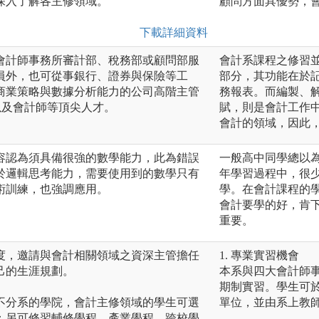
深入了解各主修領域。
顧問方面具優勢，
下載詳細資料
會計師事務所審計部、稅務部或顧問部服
會計系課程之修習
員外，也可從事銀行、證券與保險等工
部分，其功能在於
商業策略與數據分析能力的公司高階主管
務報表。而編製、
以及會計師等頂尖人才。
賦，則是會計工作
會計的領域，因此
容認為須具備很強的數學能力，此為錯誤
一般高中同學總以
於邏輯思考能力，需要使用到的數學只有
年學習過程中，很
術訓練，也強調應用。
學。在會計課程的
會計要學的好，肯
重要。
度，邀請與會計相關領域之資深主管擔任
1. 專業實習機會
己的生涯規劃。
本系與四大會計師
期制實習。學生可
不分系的學院，會計主修領域的學生可選
單位，並由系上教
；另可修習輔修學程、產業學程、跨校學