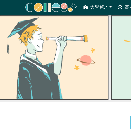
大學選才
高
ColleGo! 大學選才與高中育才輔助系統