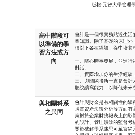
版權:元智大學管理
會計是一個很實務貼近生活
高中階段可
業知識。除了基礎的原理外
以準備的學
積以下各種經驗，從中培養
習方法或方
向
一、關心時事發展，並進行
對話。
二、實際增加你的生活經驗
三、與國際接軌一直是會計
聽說讀寫能力，以降低未來
會計與財金是有相關性的學
與相關科系
購置資產決策分析等方面有
之異同
策對於企業財務報表上的影
的設計、管理績效的監督考
關於破解學系迷思可至官網元