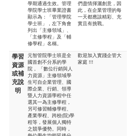
學期通過生效。管理
們盡情揮灑創意，因
學院學士班畢業證書
此，在企業管理的每
顯示為：「管理學院
一天都應該精彩、充
學士班」，左下角會
實且有挑戰。
列出「主修領域」、
「主修學程」及「輔
修學程」名稱。
元智管院學士班是全
歡迎加入實踐企管大
學習
國首創不分系的學
家庭 !!!
資源
院， 「數位行銷與人
或補
力資源」主修領域學
充說
生可自企業管理、國
際企業、行銷、領導
明
暨人力資源學程中任
選其一為主修學程，
另可修習輔修學程、
產業學程、跨校(院)學
程等，發展個人獨特
之競爭優勢。同時，
每位學生均能延後分