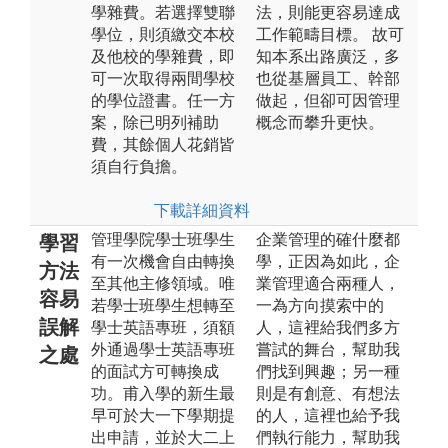
學雜費。若選擇雙聯
法，則能更容易達成
學位，則須繳交本校
工作範疇目標。 故可
及他校的學雜費，即
知本系出路廣泛，多
可一次取得兩間學校
也從基層員工、幹部
的學位證書。任一方
做起，但卻可因管理
案，除已明列補助
概念而攀升更快。
費，其餘個人花銷皆
須自行負擔。
下載詳細資料
管理學院學士班學生
企業管理的確什麼都
學習
有一次機會自由轉換
學，正因為如此，企
方法
至其他主修領域。唯
業管理適合兩種人，
容易
若學士班學生想轉至
一為方向摸索中的
誤解
學士英語專班，須額
人，這裡給我們多方
外通過學士英語專班
嘗試的舞台，幫助我
之處
的面試方可轉換成
們找到興趣；另一種
功。甫入學的新生最
則是有創意、有想法
早可於大一下學期提
的人，這裡也給予我
出申請，並於大二上
們執行能力，幫助我