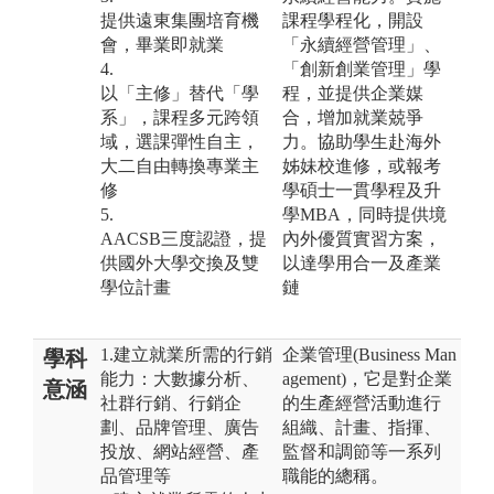
提供遠東集團培育機
課程學程化，開設
會，畢業即就業
「永續經營管理」、
4.
「創新創業管理」學
以「主修」替代「學
程，並提供企業媒
系」，課程多元跨領
合，增加就業兢爭
域，選課彈性自主，
力。協助學生赴海外
大二自由轉換專業主
姊妹校進修，或報考
修
學碩士一貫學程及升
5.
學MBA，同時提供境
AACSB三度認證，提
內外優質實習方案，
供國外大學交換及雙
以達學用合一及產業
學位計畫
鏈
1.建立就業所需的行銷
企業管理(Business Man
學科
能力：大數據分析、
agement)，它是對企業
意涵
社群行銷、行銷企
的生產經營活動進行
劃、品牌管理、廣告
組織、計畫、指揮、
投放、網站經營、產
監督和調節等一系列
品管理等
職能的總稱。