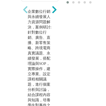
題
方式，由學生
解
進行分組專案
企業數位行銷
作
實作，訓練學
與永續發展人
值
生創意發想、
力資源問題解
訊
個案與簡報技
決，案例研討:
行
巧等相關能
針對數位行
集
力。
銷、廣告、直
讀
團隊設定創新
播、新零售策
創
議題，進行實
略、跨境電商
礎
作，以實際產
真實議題、永
數
出為導向，培
續發展，搭配
與
養團隊默契建
理論與SOP，
庫
立、合作分
實際操作，建
分
工、基礎與專
立專業。設定
礎
業知識應用與
課程相關議
判
執行，實際體
題，進行個案
以
驗創新創業活
分析與討論，
建
動歷程。
結合課程內容
價
與知識，培養
式
學生對事件之