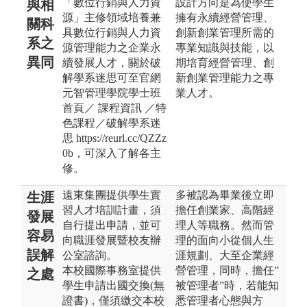
「數位行銷與人力資
設計方向是為使學生
與相
源」主修領域培養兼
擁有永續經營管理、
關科
具數位行銷與人力資
創新創業管理所需的
系之
源管理能力之企業永
專業知識與技能，以
異同
續發展人才，關於破
期培育經營管理、創
解學系迷思可至官網
新創業管理能力之專
元智管理學院學士班
業人才。
首頁／ 課程資訊 ／特
色課程／破解學系迷
思 https://reurl.cc/QZZz
0b，可深入了解各主
修。
遠東集團提供學生實
多被認為畢業後立即
生涯
習人才培訓計畫，須
擔任創業家、高階經
發展
自行提出申請，並可
理人等職務。然而管
容易
向職涯發展暨校友辦
理的面向小從個人生
誤解
公室諮詢。
涯規劃、大至企業經
本校國際事務室提供
營管理，同時，擔任”
之處
學生申請出國交換(無
被管理者”時，若能知
證書)，僅須繳交本校
悉管理者心態與方