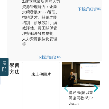
2.建立就業所需的人力
資源管理能力：企業
下載詳細資料
永續發展(ESG)管理、
招聘選才、關鍵才能
培訓、薪酬設計、績
效評估、員工關係管
理與職涯發展規劃、
人力資源數位化管理
等
下載詳細資料
展
學習
開
方法
未上傳圖片
講述法(輔以業
專案實作:透過
分
師協同教學)Le
e
授課教師指定
授
cturing
議題、產學合
相
作或企劃競賽