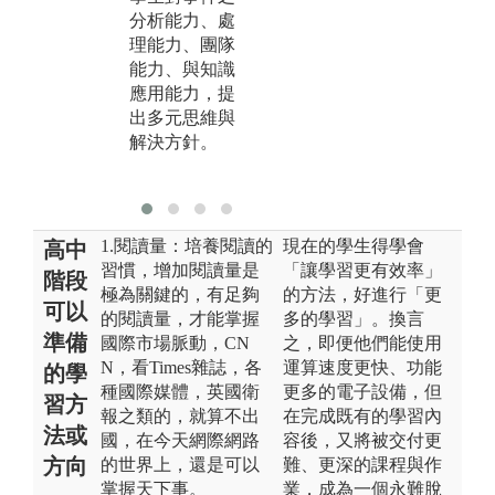
圖
分析能力、處
與
理能力、團隊
料
能力、與知識
應用能力，提
版
出多元思維與
管
解決方針。
管
照
1.閱讀量：培養閱讀的
現在的學生得學會
高中
習慣，增加閱讀量是
「讓學習更有效率」
階段
極為關鍵的，有足夠
的方法，好進行「更
可以
的閱讀量，才能掌握
多的學習」。換言
準備
國際市場脈動，CN
之，即便他們能使用
N，看Times雜誌，各
運算速度更快、功能
的學
種國際媒體，英國衛
更多的電子設備，但
習方
報之類的，就算不出
在完成既有的學習內
法或
國，在今天網際網路
容後，又將被交付更
方向
的世界上，還是可以
難、更深的課程與作
掌握天下事。
業，成為一個永難脫