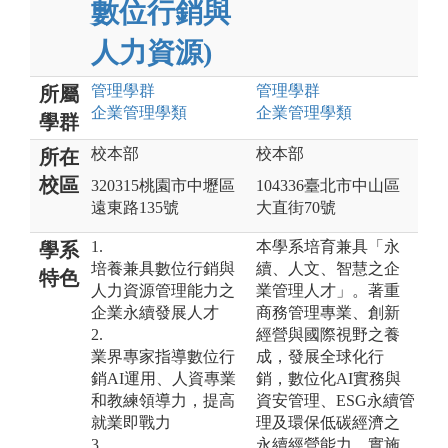
數位行銷與
人力資源)
管理
學群
管理
學群
所屬
企業管理
學類
企業管理
學類
學群
校本部
校本部
所在
校區
320315桃園市中壢區
104336臺北市中山區
遠東路135號
大直街70號
1.
本學系培育兼具「永
學系
培養兼具數位行銷與
續、人文、智慧之企
特色
人力資源管理能力之
業管理人才」。著重
企業永續發展人才
商務管理專業、創新
2.
經營與國際視野之養
業界專家指導數位行
成，發展全球化行
銷AI運用、人資專業
銷，數位化AI實務與
和教練領導力，提高
資安管理、ESG永續管
就業即戰力
理及環保低碳經濟之
3.
永續經營能力。實施