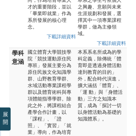
向，作為培育專業人
本系之學生可依個人
才的重要階段，並以
之興趣、意願與未來
「畢業即就業」作為
生涯規劃和發展，選
系所發展的核心理
擇其中一項專業課程
念。
學群，做為主修領
域。
下載詳細資料
下載詳細資料
國立體育大學競技學
本系系名所成為的學
學科
院「競技運動原住民
科定義，除傳統「體
意涵
專班」發展主要分為
育即是透過身體活動
原住民族文化知識學
達到教育的目的」
群、山野教育學群、
外，配合時代演進，
水域活動專業課程學
擴大涵括「體育」、
群以及體育術科與專
「運 動」與「身體活
項體能指導學群。除
動」三方之知識本
此之外，將課程結合
質，成為「探討一切
產學合作計畫，以
以身體活動為基礎的
展
「課程」、「證
知識體系」。
開
照」、「實習」「就
業」導向，作為培育