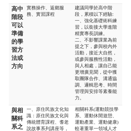
實務操作、返鄉服
建議同學於高中階
高中
務、實習課程
段，累積以下經驗:
階段
一、強化基礎術科練
可以
習，以銜接大學進階
準備
精實專長訓練。
二、不影響課業為前
的學
提之下，參與校內外
習方
活動，接近大自然，
法或
或參與服務性活動，
方向
與人相處，讓自己能
更增廣見聞，從中獲
取團隊合作、溝通協
調、邏輯思考、時間
管理與安排等素養能
力。
一、原住民族文化知
相關科系(運動競技學
與相
識：原住民族文化與
系、運動休閒遊憩、
關科
傳統體育課程、耆老
運動產業、運動健康)
系之
說故事系列講座等，
較著重單一領域人才