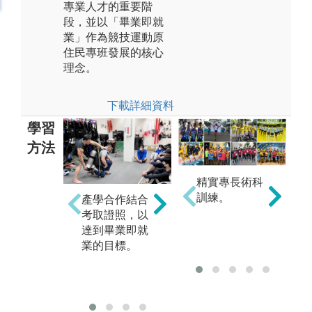
專業人才的重要階
段，並以「畢業即就
業」作為競技運動原
住民專班發展的核心
理念。
下載詳細資料
學習
方法
精實專長術科
訓練。
產學合作結合
考取證照，以
戶外課程學習
講
達到畢業即就
圖解:【部落之
圖
業的目標。
道：走讀與手
文
作的教育】戶
外教學課