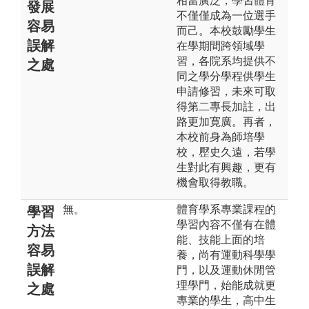
相當廣泛，學習體育
發展
不僅僅成為一位選手
容易
而己。本校鼓勵學生
誤解
在學期間跨領域學
習，各院系均提供不
之處
同之學分學程供學生
申請修習，未來可取
得第二專長加註，出
路更加寛廣。再者，
本校前身為師培學
校，㱘史久遠，若學
生對此有興趣，更有
機會取得教職。
無。
體育學系專業課程的
學習
學習內容不僅有在體
方法
能、技能上面的培
容易
養，尚有運動科學學
誤解
門，以及運動休閒管
理學門，始能成就更
之處
專業的學生，高中生