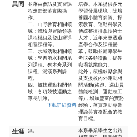
異同
並藉由參訪及實習課
培養。本系提供多元
程走進部落實際操
學習發展環境，除培
作。
養國小體育師資、探
二、山野教育相關領
索教育、運動科學及
域：體驗與冒險領導
傳統整復推拿技術士
課程模組及登山嚮導
人才，近年來更透過
相關課程等。
產學合作及課程變
三、水域活動相關領
革，鼓勵並輔導學生
域：學習潛水相關系
考取各類證照，提昇
列課程、獨木舟系列
職場就業能力。
課程、溯溪系列課
此外，積極鼓勵參與
程。
及支援校內外運動相
四、競技運動相關領
關活動(路跑、巡山員
域：各項競技運動之
體能檢測、運動志工...
專長訓練。
等)，增加豐富的實務
下載詳細資料
經驗，落實運動專業
理論與實務配合的教
育目標。
無。
本系畢業學生之出路
生涯