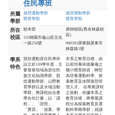
住民專班
遊憩運動
學群
遊憩運動
學群
所屬
體育
學類
體育
學類
學群
校本部
屏師校區(舊名林森校
所在
區)
校區
333桃園市龜山區文化
一路250號
900393屏東縣屏東市
林森路1號
競技運動原住民專班
本系之教育目標，由
學系
設立於109學年度，主
以前培養術德兼備之
特色
要發展領域為原住民
國小體育師資，轉型
族文化知識學群、競
為培養運動科學、探
技運動學群、山野教
索教育及休閒遊憩管
育學群以及水域活動
理人才。 在專業課程
學群。將課程結合產
之規劃，依據本系之
學合作計畫，以「課
教育目標，將專業課
程」、「證照」、
程分為探索教育及運
「實習」「就業」導
動科學兩學群；就讀