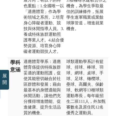
展方向，有以下的特
3.積極尋求建教合作之
色重點：1.全國唯一以
機會，為學生爭取最
「適應體育」作為學
佳的訓練條件，拓展
術領域之系所。2.培育
學生進軍職業或業餘
身心障礙者運動、競
球隊管道，增進就業
技與休閒指導人員。3.
機會。
養成特殊族群運動照
護專業人才。4.結合優
勢資源、培育身心障
礙者運動競技人才。
適應體育學系：適應
球類運動學系計有籃
學科
體育係提供特殊族群
球、排球、棒球、羽
意涵
妥適的運動照護，促
球、網球、桌球、手
展
使其能密切融合於社
球、足球、橄欖球、
開
區群體和發展；藉由
壘球、高爾夫、保齡
最基本的身體適能與
球、軟網等13種球類
休閒活動，讓他們充
運動專長，每年級招
分獲得增進體能、促
生二班111人，外加甄
進健康、提升生活品
審數名及原住民12名
質的機會。
優秀之運動員。