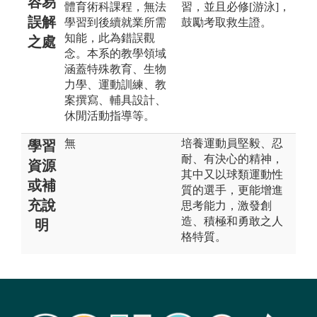
容易
體育術科課程，無法
習，並且必修[游泳]，
誤解
學習到後續就業所需
鼓勵考取救生證。
知能，此為錯誤觀
之處
念。本系的教學領域
涵蓋特殊教育、生物
力學、運動訓練、教
案撰寫、輔具設計、
休閒活動指導等。
無
培養運動員堅毅、忍
學習
耐、有決心的精神，
資源
其中又以球類運動性
或補
質的選手，更能增進
充說
思考能力，激發創
造、積極和勇敢之人
明
格特質。