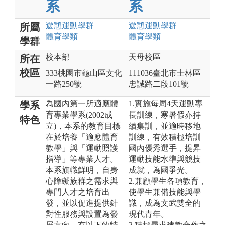
系
系
遊憩運動
學群
遊憩運動
學群
所屬
體育
學類
體育
學類
學群
校本部
天母校區
所在
校區
333桃園市龜山區文化
111036臺北市士林區
一路250號
忠誠路二段101號
為國內第一所適應體
1.實施每周4天運動專
學系
育專業學系(2002成
長訓練，寒暑假亦持
特色
立)，本系的教育目標
續集訓，並適時移地
在於培養「適應體育
訓練，有效積極培訓
教學」與「運動照護
國內優秀選手，提昇
指導」等專業人才。
運動技能水準與競技
本系旗幟鮮明，自身
成就，為國爭光。
心障礙族群之需求與
2.兼顧學生各項教育，
專門人才之培育出
使學生兼備技能與學
發，並以促進提供針
識，成為文武雙全的
對性服務與設置為發
現代青年。