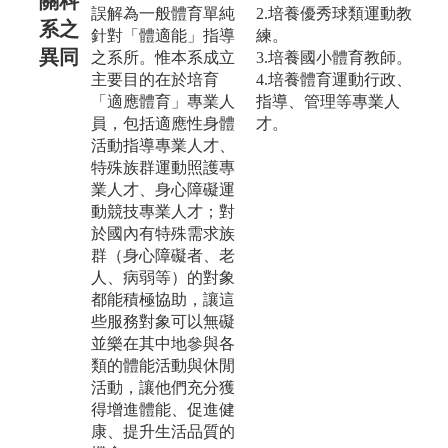
關科
誤解為一般體育單純
2.培養優秀球類運動教
系之
針對「體適能」指導
練。
異同
之系所。惟本系成立
3.培養國小體育教師。
主要目的在於培育
4.培養體育運動行政、
「適應體育」專業人
指導、管理等專業人
員，包括適應性身體
才。
活動指導專業人才、
特殊族群運動照護專
業人才、身心障礙運
動競技專業人才；對
於國內有特殊需求族
群（身心障礙者、老
人、病弱等）的對象
都能積極協助，讓這
些服務對象可以無礙
並樂在其中地參與各
類的體能活動與休閒
活動，讓他們充分獲
得增進體能、促進健
康、提升生活品質的