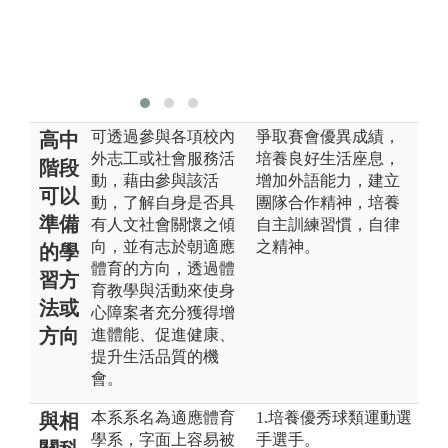
實
圖
學
可透過參與各項校內
爭取賽會優異成績，
高中
外志工或社會服務活
培養良好生活座息，
階段
動，藉由參與該活
增加外語能力，建立
可以
動，了解自身是否具
團隊合作精神，培養
準備
有人文社會關懷之傾
自主訓練習慣，自律
向，並有志於朝適應
之精神。
的學
體育的方向，透過體
習方
育教學與活動來使身
法或
心障案者充分獲得增
方向
進體能、促進健康、
提升生活品質的機
會。
本系系名為適應體育
1.培養優秀球類運動選
與相
學系，字面上容易被
手選手。