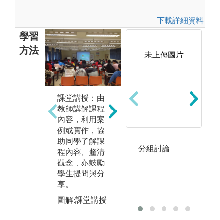
下載詳細資料
學習
方法
未上傳圖片
課堂講授：由
團隊學習：經
實
教師講解課程
由分組合作與
習
內容，利用案
團隊學習，共
過
例或實作，協
同進行知識分
實
助同學了解課
享、討論與操
現
分組討論
程內容、釐清
作、解決問
習
觀念，亦鼓勵
題，以完成團
合
學生提問與分
隊目標。
動
享。
具
圖解:團隊學習
力
圖解:課堂講授
用
後