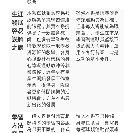
機會。
本系單就系名容易被
雖然本系是培養優秀
生涯
誤解為單純學習體適
球類運動員為目標，
發展
能課程，其實本系提
但非每人皆能成為職
容易
供除了一般體育教
業選手。學生在本系
誤解
師，也多有畢業生往
學習到運動員堅毅不
特教學校或一般學校
拔的毅力與精神，運
之處
資源班的教學、各身
用在各行各業，皆是
心障礙社福機構的身
成功的基本要件。
心障礙運動教練等就
業路徑，近年更有畢
業生開始發展工作室
創業，提供身心障礙
者更多休閒娛樂的活
動機會，亦為本系最
新出路的發展。
一般人容易對體育相
進入本系不只接觸自
學習
關科系的學習內容認
身專長項目，更需要
方法
為只要不斷的上各式
每種球類運動都須學