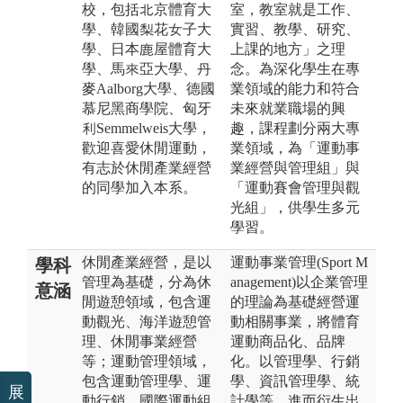
校，包括北京體育大
室，教室就是工作、
學、韓國梨花女子大
實習、教學、研究、
學、日本鹿屋體育大
上課的地方」之理
學、馬來亞大學、丹
念。為深化學生在專
麥Aalborg大學、德國
業領域的能力和符合
慕尼黑商學院、匈牙
未來就業職場的興
利Semmelweis大學，
趣，課程劃分兩大專
歡迎喜愛休閒運動，
業領域，為「運動事
有志於休閒產業經營
業經營與管理組」與
的同學加入本系。
「運動賽會管理與觀
光組」，供學生多元
學習。
休閒產業經營，是以
運動事業管理(Sport M
學科
管理為基礎，分為休
anagement)以企業管理
意涵
閒遊憩領域，包含運
的理論為基礎經營運
動觀光、海洋遊憩管
動相關事業，將體育
理、休閒事業經營
運動商品化、品牌
等；運動管理領域，
化。以管理學、行銷
包含運動管理學、運
學、資訊管理學、統
展
動行銷、國際運動組
計學等，進而衍生出