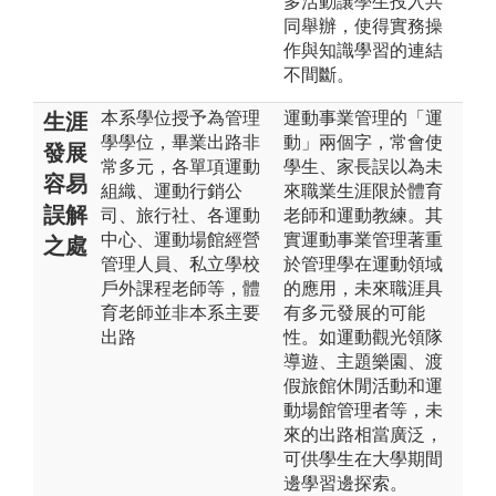
多活動讓學生投入共
同舉辦，使得實務操
作與知識學習的連結
不間斷。
本系學位授予為管理
運動事業管理的「運
生涯
學學位，畢業出路非
動」兩個字，常會使
發展
常多元，各單項運動
學生、家長誤以為未
容易
組織、運動行銷公
來職業生涯限於體育
誤解
司、旅行社、各運動
老師和運動教練。其
中心、運動場館經營
實運動事業管理著重
之處
管理人員、私立學校
於管理學在運動領域
戶外課程老師等，體
的應用，未來職涯具
育老師並非本系主要
有多元發展的可能
出路
性。如運動觀光領隊
導遊、主題樂園、渡
假旅館休閒活動和運
動場館管理者等，未
來的出路相當廣泛，
可供學生在大學期間
邊學習邊探索。