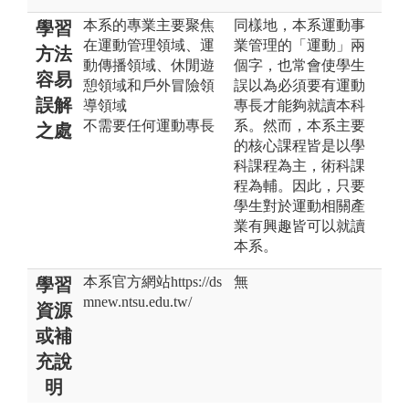
本系的專業主要聚焦
同樣地，本系運動事
學習
在運動管理領域、運
業管理的「運動」兩
方法
動傳播領域、休閒遊
個字，也常會使學生
容易
憩領域和戶外冒險領
誤以為必須要有運動
誤解
導領域
專長才能夠就讀本科
不需要任何運動專長
系。然而，本系主要
之處
的核心課程皆是以學
科課程為主，術科課
程為輔。因此，只要
學生對於運動相關產
業有興趣皆可以就讀
本系。
本系官方網站https://ds
無
學習
mnew.ntsu.edu.tw/
資源
或補
充說
明