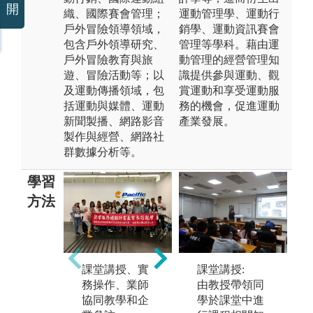
開
織、國際賽會管理；
運動管理學、運動行
戶外冒險領導領域，
銷學、運動資訊賽會
包含戶外領導研究、
管理等學科。藉由運
戶外冒險教育與旅
動管理的經營管理知
遊、冒險活動等；以
識提供參與運動、觀
及運動傳播領域，包
賞運動和享受運動服
括運動與媒體、運動
務的機會，促進運動
新聞製播、網路影音
產業發展。
製作與經營、網路社
群數據分析等。
學習
方法
未上傳圖片
課堂講授、實
課堂講授:
務操作、業師
由教授帶領同
協同教學和企
學於課堂中進