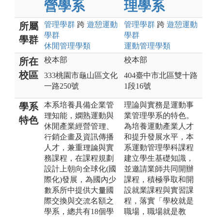
營學系
理學系
管理
學群
跨
遊憩運動
管理
學群
跨
遊憩運動
所屬
學群
學群
學群
休閒管理
學類
運動管理
學類
校本部
校本部
所在
校區
333桃園市龜山區文化
404臺中市北區雙十路
一路250號
1段16號
本系培養具備企業管
理論與實務是運動事
學系
理知能，嫻熟運動與
業管理學系的特色。
特色
休閒產業經營管理、
為培養運動產業人才
行銷企畫及資訊傳播
和提升發展水平，本
人才，兼重理論與實
系運動管理學科課程
務課程，在課程規劃
建立學生基礎知識，
設計上朝向全球化(國
並邀請業師共同開辦
際化)發展，為國內少
課程，積極爭取和開
數系所中提供大量國
設就業課程與實習課
際交換與交流名額之
程，落實「學校就是
學系，總共有18個學
職場，職場就是教