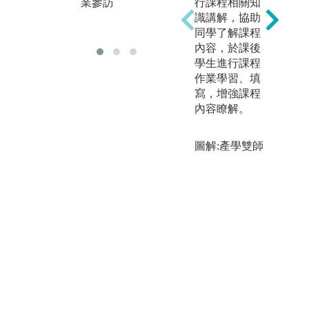
業參訪
行課程相關知
識講解，協助
教師課堂講授
學
同學了解課程
內容，於課後
學生進行課程
作業學習、填
寫，增強課程
內容瞭解。
圖解:產學雙師