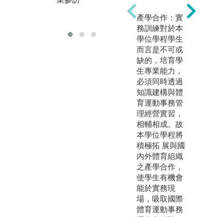
教師課堂講授
產學合作：實
學
務訓練對於本
學位學程學生
而言是不可或
缺的，培育學
生專業能力，
必須同時透過
知識建構與體
育運動事務管
理經營實習，
相輔相成。故
本學位學程將
積極拓 展與國
內外體育組織
之產學合作，
使學生有機會
能於實務現
場，吸取國際
體育運動事務