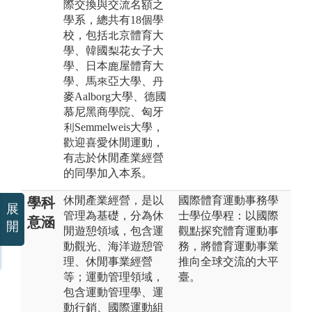
際交換與交流名額之
學系，總共有18個學
校，包括北京體育大
學、韓國梨花女子大
學、日本鹿屋體育大
學、馬來亞大學、丹
麥Aalborg大學、德國
慕尼黑商學院、匈牙
利Semmelweis大學，
歡迎喜愛休閒運動，
有志於休閒產業經營
的同學加入本系。
休閒產業經營，是以
國際體育運動事務學
學科
展
管理為基礎，分為休
士學位學程：以國際
意涵
開
閒遊憩領域，包含運
觀點探究體育運動事
動觀光、海洋遊憩管
務，將體育運動事業
理、休閒事業經營
推向全球交流的大平
等；運動管理領域，
臺。
包含運動管理學、運
動行銷、國際運動組