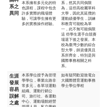
本系擁有多元化的特
系，然其共同侷限
系之
色課程，課程中包含
為，這些高校屬單科
異同
許多實際的職場體
大學，因此其延攬的
驗，可讓學生擁有更
運動績優學生，訓練
多的實務操作經驗。
和教育可能較為單
一，此不無可能侷限
這 些學生選手自競賽
場退下後之發展。本
校為臺灣少數的綜合
型大學，師資優異且
系所齊全，特別是與
國際事務相關之科
系。
本系學位授予為管理
如有疑問歡迎致電台
生涯
學學位，畢業出路非
大國際體育運動事務
發展
常多元，各單項運動
學士學位學程
容易
組織、運動行銷公
誤解
司、旅行社、各運動
中心、運動場館經營
之處
管理人員、私立學校