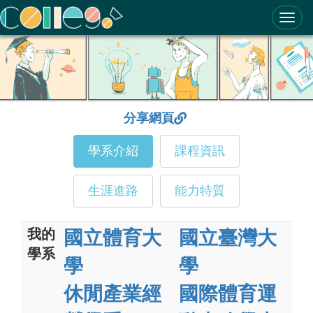
ColleGo! 大學選才與高中育才輔助系統
分享網頁
學系介紹
課程資訊
生涯進路
能力特質
我的
國立體育大
國立臺灣大
學系
學
學
休閒產業經
國際體育運