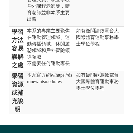
戶外課程老師等，體
育老師並非本系主要
出路
本系的專業主要聚焦
如有疑問請致電台大
學習
在運動管理領域、運
國際體育運動事務學
方法
動傳播領域、休閒遊
士學位學程
容易
憩領域和戶外冒險領
誤解
導領域
不需要任何運動專長
之處
本系官方網站https://ds
如有疑問歡迎致電台
學習
mnew.ntsu.edu.tw/
大國際體育運動事務
資源
學士學位學程
或補
充說
明