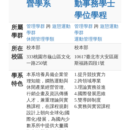
營學系
動事務學士
學位學程
管理
學群
跨
遊憩運動
管理
學群
跨
遊憩運動
所屬
學群
學群
學群
休閒管理
學類
運動管理
學類
校本部
校本部
所在
校區
333桃園市龜山區文化
10617臺北市大安區羅
一路250號
斯福路四段1號
本系培養具備企業管
1.提升競技實力
學系
理知能，嫻熟運動與
2.跨領域專業
特色
休閒產業經營管理、
3.理論實務並進
行銷企畫及資訊傳播
4.國際發展思維
人才，兼重理論與實
5.雙導師制度
務課程，在課程規劃
6.實務與實習課程
設計上朝向全球化(國
際化)發展，為國內少
數系所中提供大量國