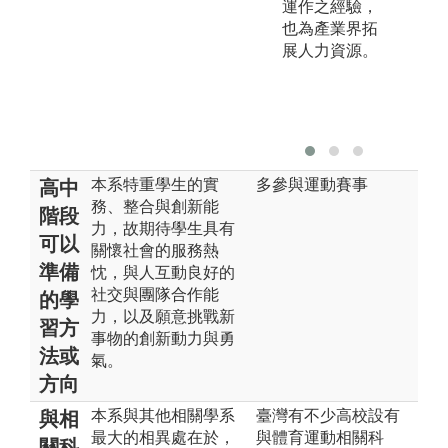
運作之經驗，
也為產業界拓
展人力資源。
本系特重學生的實
多參與運動賽事
高中
務、整合與創新能
階段
力，故期待學生具有
可以
關懷社會的服務熱
準備
忱，與人互動良好的
社交與團隊合作能
的學
力，以及願意挑戰新
習方
事物的創新動力與勇
法或
氣。
方向
本系與其他相關學系
臺灣有不少高校設有
與相
最大的相異處在於，
與體育運動相關科
關科