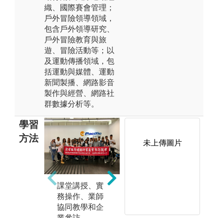
織、國際賽會管理；
戶外冒險領導領域，
包含戶外領導研究、
戶外冒險教育與旅
遊、冒險活動等；以
及運動傳播領域，包
括運動與媒體、運動
新聞製播、網路影音
製作與經營、網路社
群數據分析等。
學習
方法
未上傳圖片
未上傳圖片
課堂講授、實
務操作、業師
協同教學和企
業參訪