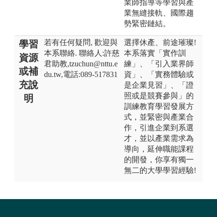
業師指導等學習與產
業無縫接軌、國際趨
勢緊密鏈結。
若有任何疑問, 歡迎與
選擇休產、前途璀璨!
學習
本系聯絡. 聯絡人:許慈
本系落實「實作訓
資源
君助教,tzuchun@nttu.e
練」、「引入業界師
或補
du.tw,電話:089-517831
資」、「實務體驗或
充說
是企業見習」、「證
照或是競賽參與」的
明
訓練教育學習發展方
式，並緊密與產業合
作，引進企業到系選
才，並以產業需求為
導向，延伸職能課程
的開發，你享有獨一
無二的大學學習經驗!