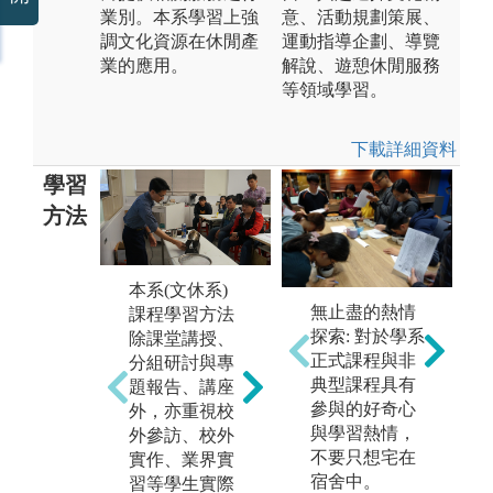
業別。本系學習上強
意、活動規劃策展、
調文化資源在休閒產
運動指導企劃、導覽
業的應用。
解說、遊憩休閒服務
等領域學習。
下載詳細資料
學習
方法
本系(文休系)
校外參訪促進
無止盡的熱情
課程學習方法
學生了解業界
探索: 對於學系
除課堂講授、
圖解:墾丁華泰
正式課程與非
分組研討與專
瑞院參訪與座
典型課程具有
題報告、講座
談
參與的好奇心
外，亦重視校
校
與學習熱情，
版權:江昱仁
外參訪、校外
學
不要只想宅在
實作、業界實
與
宿舍中。
習等學生實際