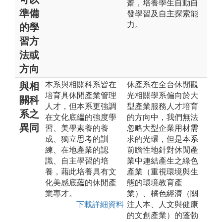
齋，培養學生自動自
準備
發學習及自主探索能
力。
的學
習方
法或
方向
本系與相關科系皆在
休產系在全台休閒觀
與相
培育具休閒產業管理
光相關學系偏向於大
關科
人才，但本系更強調
型產業服務人才培育
系之
在文化底縕的強度學
的方向中，我們無法
異同
習、美學素養的養
忽略大型企業用材需
成、獨立思考的訓
求的光環，但是本系
練、在地產業的認
前瞻性地針對休閒產
識、自主學習的培
業中連結產生之綠色
養，藉此培養具有文
產業（重視環境與生
化美感底蘊的休閒產
態的環境教育產
業專才。
業）、橘色經濟（關
下載詳細資料
注人本、人文與健康
的文創產業）的蓬勃