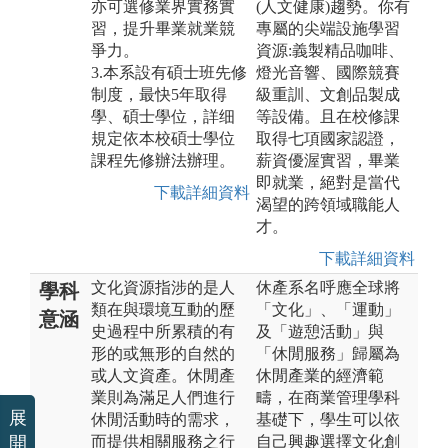
亦可選修業界實務實
(人文健康)趨勢。你有
習，提升畢業就業競
專屬的尖端設施學習
爭力。
資源:義製精品咖啡、
3.本系設有碩士班先修
燈光音響、國際競賽
制度，最快5年取得
級重訓、文創品製成
學、碩士學位，詳细
等設備。且在校修課
規定依本校碩士學位
取得七項國家認證，
課程先修辦法辦理。
薪資優渥實習，畢業
即就業，絕對是當代
下載詳細資料
渴望的跨領域職能人
才。
下載詳細資料
文化資源指涉的是人
休產系名呼應全球將
學科
類在與環境互動的歷
「文化」、「運動」
意涵
史過程中所累積的有
及「遊憩活動」與
形的或無形的自然的
「休閒服務」歸屬為
或人文資產。休閒產
休閒產業的經濟範
業則為滿足人們進行
疇，在商業管理學科
展
休閒活動時的需求，
基礎下，學生可以依
而提供相關服務之行
自己興趣選擇文化創
開