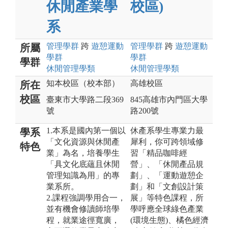
休閒產業學
校區)
系
管理
學群
跨
遊憩運動
管理
學群
跨
遊憩運動
所屬
學群
學群
學群
休閒管理
學類
休閒管理
學類
知本校區（校本部）
高雄校區
所在
校區
臺東市大學路二段369
845高雄市內門區大學
號
路200號
1.本系是國內第一個以
休產系學生專業力最
學系
「文化資源與休閒產
犀利，你可跨領域修
特色
業」為名，培養學生
習「精品咖啡經
「具文化底蘊且休閒
營」、「休閒產品規
管理知識為用」的專
劃」、「運動遊憩企
業系所。
劃」和「文創設計策
2.課程強調學用合一，
展」等特色課程，所
並有機會修讀師培學
學呼應全球綠色產業
程，就業途徑寬廣，
(環境生態)、橘色經濟