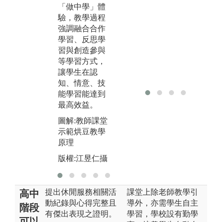
圖
「做中學」體
手
驗，教學過程
與
強調融合合作
學習、反思學
版
習與創造參與
等學習方式，
讓學生在認
知、情意、技
能學習能達到
最高效益。
圖解:教師課堂
示範烘豆教學
原理
版權:江昱仁攝
提出休閒服務相關活
課堂上除老師教學引
高中
動紀錄與心得完整且
導外，亦需學生自主
階段
有傑出表現之證明。
學習，學校設有勤學
可以