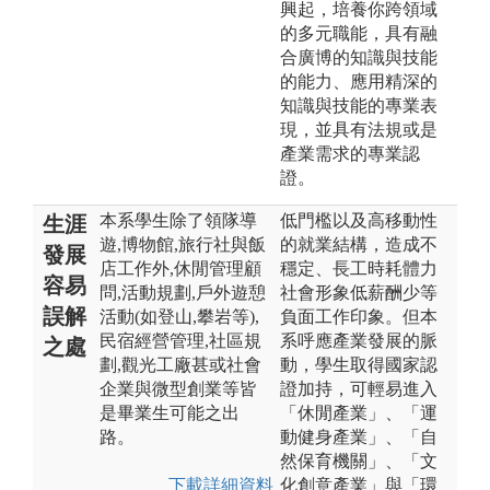
興起，培養你跨領域
的多元職能，具有融
合廣博的知識與技能
的能力、應用精深的
知識與技能的專業表
現，並具有法規或是
產業需求的專業認
證。
本系學生除了領隊導
低門檻以及高移動性
生涯
遊,博物館,旅行社與飯
的就業結構，造成不
發展
店工作外,休閒管理顧
穩定、長工時耗體力
容易
問,活動規劃,戶外遊憩
社會形象低薪酬少等
誤解
活動(如登山,攀岩等),
負面工作印象。但本
民宿經營管理,社區規
系呼應產業發展的脈
之處
劃,觀光工廠甚或社會
動，學生取得國家認
企業與微型創業等皆
證加持，可輕易進入
是畢業生可能之出
「休閒產業」、「運
路。
動健身產業」、「自
然保育機關」、「文
下載詳細資料
化創意產業」與「環