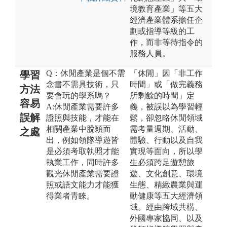
境教育產業」等五大
經濟產業體系擔任企
劃或指導等級的工
作，而非等待指令的
服務人員。
Q：休閒產業是個不需
「休閒」因「非工作
學習
念書不需具技術，只
時間」或「做完義務
方法
要會玩的學系嗎？
所剩餘的時間」定
容易
A:休閒產業需要許多
義，被誤以為學習輕
誤解
證照與技能，才能在
鬆，卻忽略休閒領域
相關產業中脫穎而
需考量週期、活動、
之處
出，例如領隊導遊皆
體驗、行動以及自我
是必須考取執照才能
實現等面向，所以學
執業工作，同時許多
生必須跨足遊憩旅
觀光休閒產業需要證
遊、文化創意、環境
照或語文能力才能獲
生態、精緻農業與運
得業者青睞。
動健康等五大經濟領
域。經由跨域共構、
外國專家協同、以及