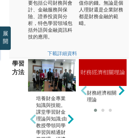
要包括公司財務與會
值你的錢。無論是個
計、金融服務與保
人理財還是企業財務
險、證券投資與分
都是財務金融的範
析，特色學習領域包
疇。
括外語與金融資訊科
展
技的應用。
開
下載詳細資料
學習
方法
廣泛接觸與判
財務經濟相關
讀財金相關資
培養財金專業
理論
多
訊
知識與技能。
論
個案報告與時
課堂學習財金
之
事分析能力: 針
理論與知識:由
實
對國內外實務
教授帶領同學
業
教學個案與時
學習與精通財
製
事進行分組報