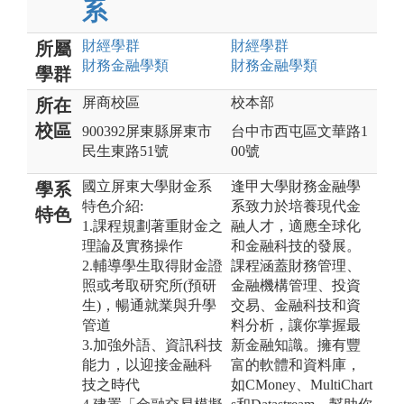
系
財經
學群
財經
學群
所屬
財務金融
學類
財務金融
學類
學群
屏商校區
校本部
所在
校區
900392屏東縣屏東市
台中市西屯區文華路1
民生東路51號
00號
國立屏東大學財金系
逢甲大學財務金融學
學系
特色介紹:
系致力於培養現代金
特色
1.課程規劃著重財金之
融人才，適應全球化
理論及實務操作
和金融科技的發展。
2.輔導學生取得財金證
課程涵蓋財務管理、
照或考取研究所(預研
金融機構管理、投資
生)，暢通就業與升學
交易、金融科技和資
管道
料分析，讓你掌握最
3.加強外語、資訊科技
新金融知識。擁有豐
能力，以迎接金融科
富的軟體和資料庫，
技之時代
如CMoney、MultiChart