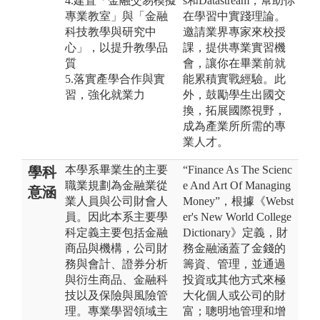
4.建置「金融交易模擬
s和Datastream，幫助你
專業教室」與「金融
在學習中實踐理論。
科技教學與研究中
邀請業界專家來校授
心」，以提升教學品
課，提供專業實習機
質
會，讓你在畢業前就
5.落實產學合作與實
能累積實戰經驗。此
習，強化就業力
外，鼓勵學生出國交
換，拓展國際視野，
成為產業所所需的專
業人才。
本學系畢業生的主要
“Finance As The Scienc
學科
職業規劃為金融業從
e And Art Of Managing
意涵
業人員與公司財會人
Money”，根據《Webst
員。因此本系主要學
er's New World College
科定義主要包括金融
Dictionary》定義，財
商品與機構，公司財
務金融涵蓋了金錢的
務與會計、證券分析
籌資、管理，並通過
與衍生商品、金融科
投資或其他方式來極
技以及保險與風險管
大化個人或公司的財
理。專業學習領域主
富；聰明地管理和增