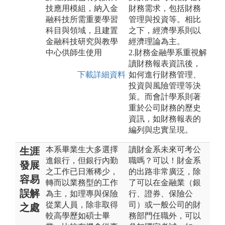
技應用模組，納入金
財務需求，包括財務
融科技所需重要學習
管理與投資等。相比
科目與領域，且建置
之下，經濟學系則以
金融科技研究與教學
經濟理論為主。
中心供師生使用
2.財務金融學系重視解
讀財務報表資訊後，
下載詳細資料
如何進行財務管理、
投資與風險管理等決
策。而會計學系則著
重於公司財務的歷史
資訊，如財務報表的
編列與忠實呈現。
本系畢業生大多選擇
讀財金系未來可考公
生涯
進銀行，但銀行內勤
職嗎？可以！財金系
發展
之工作已日漸稀少，
的出路非常廣泛，除
容易
轉而以業務型的工作
了可以在金融業（銀
誤解
為主，如理專與保險
行、證券、保險公
從業人員，除非取得
司）或一般公司的財
之處
較高學歷如碩士畢
務部門任職外，可以