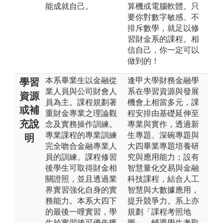
能成就自己。
算機或電腦軟體。只
要你對數字敏感、不
排斥數學，就足以修
習財金系的課程。相
信自己，你一定可以
做到的！
本系畢業生以金融從
逢甲大學財務金融學
學習
業人員與公司財會人
系在學習資源與發展
資源
員為主。課程規劃著
機會上相當多元，課
或補
重財金專業之理論觀
程安排由基礎延伸至
充說
念及實務操作訓練。
專業與實作，透過新
專業課程的專業訓練
生專題、深碗專題與
明
完全吻合金融專業人
大四畢業專題培養研
員的訓練。課程修習
究與應用能力；設有
後學生可取得財金相
智慧量化交易與金融
關證照，並且透過業
科技課程，結合人工
界實習強化自身的實
智慧與大數據應用，
務能力。本系大四下
提升競爭力。系上亦
的最後一哩實習，學
規劃「課程考照地
生於實習後可優先獲
圖」，輔導學生考取