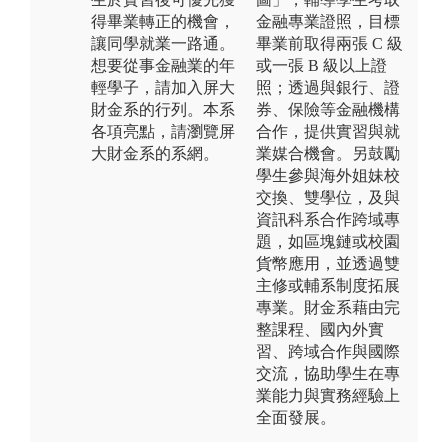
得畢業轉正的機會，
金融專業證照，目標
讓同學就業一路通。
畢業前取得兩張 C 級
想要從事金融業的年
或一張 B 級以上證
輕學子，請加入屏大
照；透過與銀行、證
財金系的行列。本系
券、保險等金融機構
各項亮點，請瀏覽屏
合作，提供實習與就
大財金系的系網。
業媒合機會。另鼓勵
學生參與海外姐妹校
交換、雙學位，及與
資訊科系合作跨域專
題，如區塊鏈或校園
貨幣應用，並透過雙
主修或輔系制度拓展
專業。財金系藉由完
整課程、國內外實
習、跨域合作與國際
交流，協助學生在專
業能力與實務經驗上
全面發展。