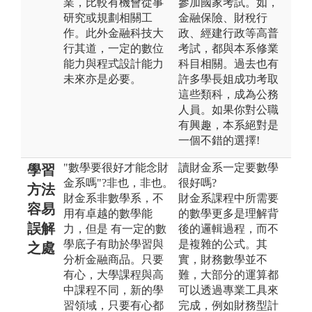
業，比較有機會從事
參加國家考試。如，
研究或規劃相關工
金融保險、財稅行
作。此外金融科技大
政、經建行政等高普
行其道，一定的數位
考試，都與本系修業
能力與程式設計能力
科目相關。過去也有
未來亦是必要。
許多學長姐成功考取
這些類科，成為公務
人員。如果你對公職
有興趣，本系絕對是
一個不錯的選擇!
"數學要很好才能念財
讀財金系一定要數學
學習
金系嗎"?非也，非也。
很好嗎?
方法
財金系非數學系，不
財金系課程中所需要
容易
用有卓越的數學能
的數學更多是理解背
誤解
力，但是 有一定的數
後的邏輯過程，而不
學底子有助於學習與
是複雜的公式。其
之處
分析金融商品。只要
實，財務數學並不
有心，大學課程與高
難，大部分的運算都
中課程不同，新的學
可以透過專業工具來
習領域，只要有心都
完成，例如財務型計