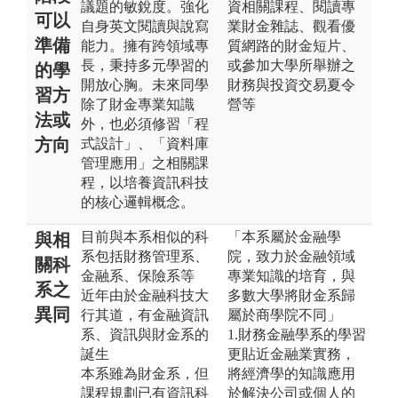
議題的敏銳度。強化
資相關課程、閱讀專
可以
自身英文閱讀與說寫
業財金雜誌、觀看優
準備
能力。擁有跨領域專
質網路的財金短片、
長，秉持多元學習的
或參加大學所舉辦之
的學
開放心胸。未來同學
財務與投資交易夏令
習方
除了財金專業知識
營等
法或
外，也必須修習「程
方向
式設計」、「資料庫
管理應用」之相關課
程，以培養資訊科技
的核心邏輯概念。
目前與本系相似的科
「本系屬於金融學
與相
系包括財務管理系、
院，致力於金融領域
關科
金融系、保險系等
專業知識的培育，與
系之
近年由於金融科技大
多數大學將財金系歸
異同
行其道，有金融資訊
屬於商學院不同」
系、資訊與財金系的
1.財務金融學系的學習
誕生
更貼近金融業實務，
本系雖為財金系，但
將經濟學的知識應用
課程規劃已有資訊科
於解決公司或個人的