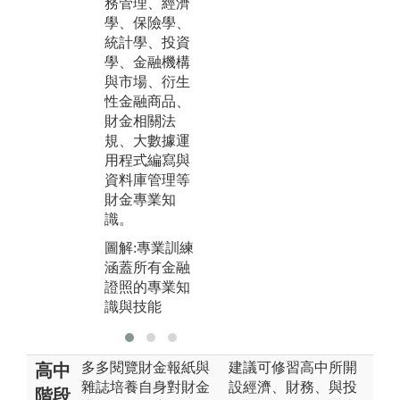
務管理、經濟
所
告，培養搜尋
學、保險學、
識
資訊、分析與
統計學、投資
於
解決問題以及
學、金融機構
團隊合作能
圖
與市場、衍生
力。
留
性金融商品、
財金相關法
規、大數據運
用程式編寫與
資料庫管理等
財金專業知
識。
圖解:專業訓練
涵蓋所有金融
證照的專業知
識與技能
多多閱覽財金報紙與
建議可修習高中所開
高中
雜誌培養自身對財金
設經濟、財務、與投
階段