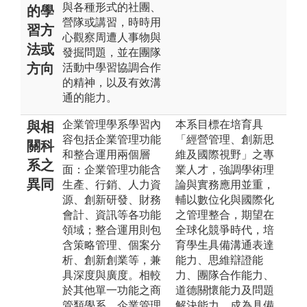
與各種形式的社團、
的學
營隊或講習，時時用
習方
心觀察周遭人事物與
法或
發掘問題，並在團隊
方向
活動中學習協調合作
的精神，以及有效溝
通的能力。
企業管理學系學習內
本系目標在培育具
與相
容包括企業管理功能
「經營管理、創新思
關科
和整合運用兩個層
維及國際視野」之專
系之
面：企業管理功能含
業人才，強調學術理
異同
生產、行銷、人力資
論與實務應用並重，
源、創新研發、財務
輔以數位化與國際化
會計、資訊等各功能
之管理整合，期望在
領域；整合運用則包
全球化競爭時代，培
含策略管理、個案分
育學生具備溝通表達
析、創新創業等，兼
能力、思維辯證能
具深度與廣度。相較
力、團隊合作能力、
於其他單一功能之商
道德關懷能力及問題
管類學系，企業管理
解決能力，成為具備