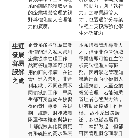
系的訓練能獲取更高
「移動力」與「執行
的企業經營管理的視
力」之專業經管人
野與強化個人管理能
才，也透過部分專業
力的廣度。
課程全英授課強化學
生外語能力。
企管系多被認為畢業
本系培養管理專業人
生涯
後僅能進入私人營利
才，但並非企管領域
發展
企業從事管理工作，
畢業後即可擔任主管
容易
然而管理專業可以應
或高階經理人等職
誤解
用的面向很廣，在社
務。因所學之管理知
會中進入營利、非營
識應用面向小從個人
之處
利組織，不同產業不
生涯規劃、大至企業
同領域的工作，畢業
經營管理，若能知悉
生都可受益於在校習
管理者心態與方法，
得的管理專業，在規
則有助於達成工作目
劃、統籌、財務或團
標。 故本系出路廣
隊運作等概念與執行
泛，多也從基層員
上都能較其他同儕更
工、幹部做起，但卻
有系統性的高水準表
可因管理概念而攀升