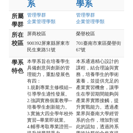
系
學系
管理
學群
管理
學群
所屬
企業管理
學類
企業管理
學類
學群
屏商校區
榮譽校區
所在
校區
900392屏東縣屏東市
701臺南市東區榮譽街
民生東路51號
67號
本學系旨在培養學生
本系通過精心設計的
學系
具備創意與創新的管
課程，結合理論與實
特色
理能力，重點發展色
務，培養學生的學術
有四：
素養，並提供充足的
1.規劃專業主修模組─
產業實習機會，讓學
引導學生適性發展。
生在學習期間能夠與
2.強調實務個案教學─
產業界實際接觸，提
培養學生創新能力。
升實戰能力。透過產
3.實施大四全學年校外
業界與臺南大學經管
實習─畢業即就業。
系的合作，增加對彼
4.輔導考取專業證照─
此的認知，透過跨系