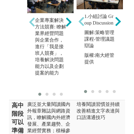
執
1.小組討論 Gr
2
企業專案解決
個案分析或研
透
oup Discussion
e
方法競賽: 瞭解
討: 針對國內外
現
圖解:策略管理
業界經營問題
實務教學個
執
課程-管理議題
與企業合作，
案，學生進行
題
辯論
進行「我是接
分組討論，培
談
班人競賽」，
養分析解決問
版權:南大經管
討
培養解決問題
題、溝通協
提供
與
能力以及企劃
調、團隊合
提案的能力
作、責任心的
能力。
廣泛並大量閱讀國內
培養閱讀習慣並持續
高中
外報章雜誌與網路資
改善精進文字表達與
階段
訊，瞭解國內外經濟
口語溝通技巧
可以
發展、產業趨勢、企
準備
業經營實務；積極參