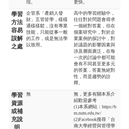
現。
更快。
企管系「產銷人發
高中的學習經驗中，
學習
財」五管皆學，樣樣
往往對於問題會尋求
方法
通樣樣鬆，沒有專業
一個絕對答案，但在
容易
技能，只能從事一般
個案研究中，對於企
誤解
的工作，或是無法學
業案例的探討中，對
以致用。
於議題的影響因素與
之處
涉及層面廣泛，在每
一次的討論中都可能
會有不同甚至更多元
的答案，答案無絕對
性，而是趨勢的詮
釋。
無
無，更多有關本系介
學習
紹歡迎參考
資源
(1)本系網站：https://b
或補
m.nutn.edu.tw/
充說
(2)Facebook搜尋「台
南大學經營與管理學
明