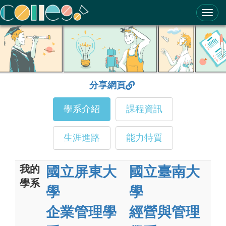
ColleGo! 大學選才與高中育才輔助系統
分享網頁
學系介紹
課程資訊
生涯進路
能力特質
我的
國立屏東大
國立臺南大
學系
學
學
企業管理學
經營與管理