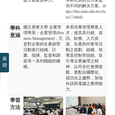
提升就業競爭力。
學術社群的合作來提
供不同的解決方案。(h
ttps://bm.nutn.edu.tw/cla
ss17.html)
國立屏東大學 企業管
本系培養管理專業人
學科
理學系：企業管理(Bus
才，使其具行銷、資
意涵
iness Management)，它
訊、財務、人力資
是對企業的生產經營
源、生產與作業等活
活動進行組織、計
動之規劃、組織、領
畫、指揮、監督和調
導及控制等技能。並
展
節等一系列職能的總
引導企業倫理之精
開
稱。
神，以符合社會價值
觀，更配合國際化、
資訊化之趨勢，加強
外語與電腦之應用能
力。
學習
方法