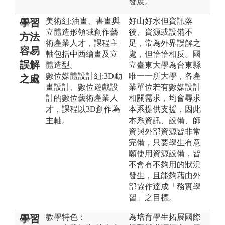
發展。
美術組:油畫、書畫與
好山好水但資訊落
學習
立體造形領域創作藝
後、資源或設備不
方法
術產業人才，課程主
足，常為外界誤解之
容易
軸包括中西繪畫及立
處，但恰恰相反。國
誤解
體造型。
立臺東大學為台東縣
數位媒體設計組:3D動
唯一一所大學，各產
之處
畫設計、數位遊戲設
業單位若有數媒設計
計的數位藝術產業人
相關需求，均會尋求
才，課程以3D創作為
本系提供支援，因此
主軸。
本系資訊、設備、師
資與外部資源皆非常
完備，只要學生有意
願使用資源設備，皆
不會有不夠用的狀況
發生，且能夠藉由外
部協作達成「務實學
習」之目標。
教學特色：
為培育學生拓展國際
學習