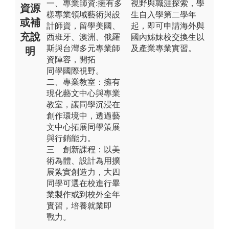
一、專業師資:擁有多
視野與職涯探索，學
資源
樣專業領域藝術與設
生自入學第二學年
或補
計師資，留學美國、
起，即可申請海外與
充說
西班牙、澳洲、俄羅
國內姊妹校交換生以
斯與台灣多元專業師
及產業專業實習。
明
資陣容，開拓
同學國際視野。
二、專業教室：擁有
現化藝文中心與專業
教室，讓同學沉浸在
創作環境中，透過藝
文中心拓展同學策展
與行銷能力。
三 創新課程：以美
術為體、設計為用擴
展紮實創造力，大四
同學可選在校進行畢
業製作或到校外全年
實習，培養就業即
戰力。