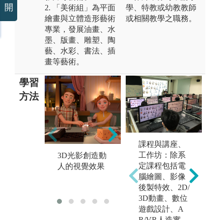
開
2. 「美術組」為平面
學、特教或幼教教師
繪畫與立體造形藝術
或相關教學之職務。
專業，發展油畫、水
墨、版畫、雕塑、陶
藝、水彩、書法、插
畫等藝術。
學習
方法
課程與講座、
工作坊：除系
3D光影創造動
3D角色建模與
以
定課程包括電
人的視覺效果
材質貼圖技巧
實
腦繪圖、影像
訓練
意
後製特效、2D/
3D動畫、數位
遊戲設計、A
R/VR人造實