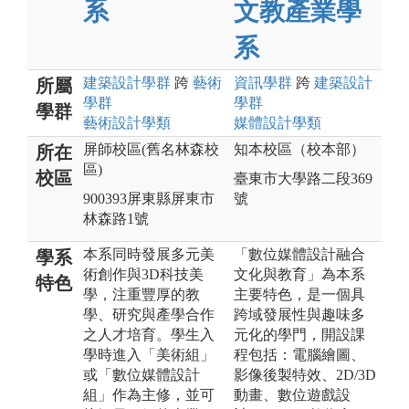
系
文教產業學
系
建築設計
學群
跨
藝術
資訊
學群
跨
建築設計
所屬
學群
學群
學群
藝術設計
學類
媒體設計
學類
屏師校區(舊名林森校
知本校區（校本部）
所在
區)
校區
臺東市大學路二段369
900393屏東縣屏東市
號
林森路1號
本系同時發展多元美
「數位媒體設計融合
學系
術創作與3D科技美
文化與教育」為本系
特色
學，注重豐厚的教
主要特色，是一個具
學、研究與產學合作
跨域發展性與趣味多
之人才培育。學生入
元化的學門，開設課
學時進入「美術組」
程包括：電腦繪圖、
或「數位媒體設計
影像後製特效、2D/3D
組」作為主修，並可
動畫、數位遊戲設