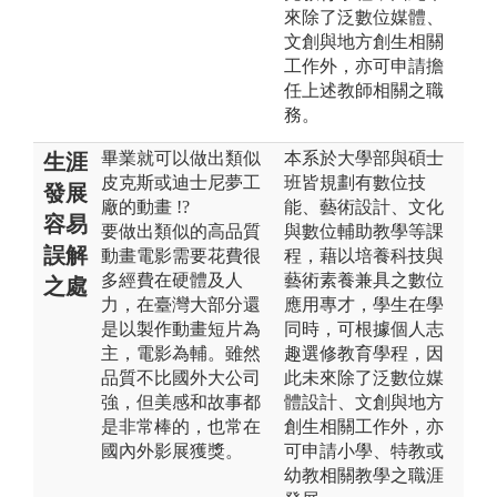
來除了泛數位媒體、
文創與地方創生相關
工作外，亦可申請擔
任上述教師相關之職
務。
畢業就可以做出類似
本系於大學部與碩士
生涯
皮克斯或迪士尼夢工
班皆規劃有數位技
發展
廠的動畫 !?
能、藝術設計、文化
容易
要做出類似的高品質
與數位輔助教學等課
誤解
動畫電影需要花費很
程，藉以培養科技與
多經費在硬體及人
藝術素養兼具之數位
之處
力，在臺灣大部分還
應用專才，學生在學
是以製作動畫短片為
同時，可根據個人志
主，電影為輔。雖然
趣選修教育學程，因
品質不比國外大公司
此未來除了泛數位媒
強，但美感和故事都
體設計、文創與地方
是非常棒的，也常在
創生相關工作外，亦
國內外影展獲獎。
可申請小學、特教或
幼教相關教學之職涯