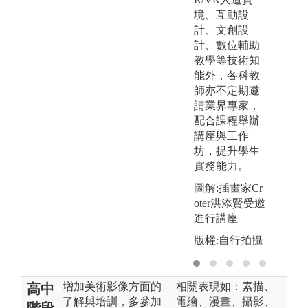
境、互動設
計、文創設
計、數位輔助
教學等技術知
能外，各科教
師亦不定期邀
請業界專家，
配合課程舉辦
講座與工作
坊，提升學生
實務能力。
圖解:插畫家Cr
oter洪添賢受邀
進行講座
版權:自行拍攝
增加美術影像方面的
相關表現如：素描、
高中
了解與培訓，多參加
電繪、漫畫、攝影、
階段