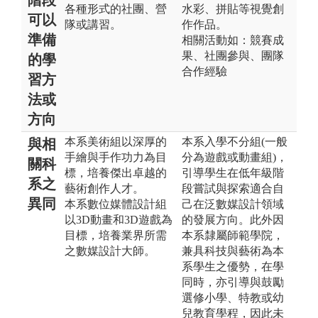
各種形式的社團、營
水彩、拼貼等視覺創
可以
隊或講習。
作作品。
準備
相關活動如：競賽成
果、社團參與、團隊
的學
合作經驗
習方
法或
方向
本系美術組以深厚的
本系入學不分組(一般
與相
手繪與手作功力為目
分為遊戲或動畫組)，
關科
標，培養傑出卓越的
引導學生在低年級階
系之
藝術創作人才。
段嘗試與探索適合自
異同
本系數位媒體設計組
己在泛數媒設計領域
以3D動畫和3D遊戲為
的發展方向。此外因
目標，培養業界所需
本系隸屬師範學院，
之數媒設計大師。
兼具科技與藝術為本
系學生之優勢，在學
同時，亦引導與鼓勵
選修小學、特教或幼
兒教育學程，因此未