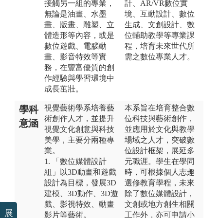
接觸另一組的專業，
計、AR/VR數位實
無論是油畫、水墨
境、互動設計、數位
畫、版畫、雕塑、立
生成、文創設計、數
體造形等內容，或是
位輔助教學等專業課
數位遊戲、電腦動
程，培育未來世代所
畫、影音特效等實
需之數位專業人才。
務，在豐富優質的創
作經驗與學習環境中
成長茁壯。
視覺藝術學系培養藝
本系旨在培育整合數
學科
術創作人才，並提升
位科技與藝術創作，
意涵
視覺文化創意與科技
並應用於文化與教學
美學，主要分兩種專
場域之人才，突破數
業。
位設計框架，展延多
1. 「數位媒體設計
元職涯。學生在學同
組」以3D動畫和遊戲
時，可根據個人志趣
設計為目標，發展3D
選修教育學程，未來
建模、3D動作、3D遊
除了數位媒體設計，
戲、影視特效、動畫
文創或地方創生相關
展
影片等藝術。
工作外，亦可申請小