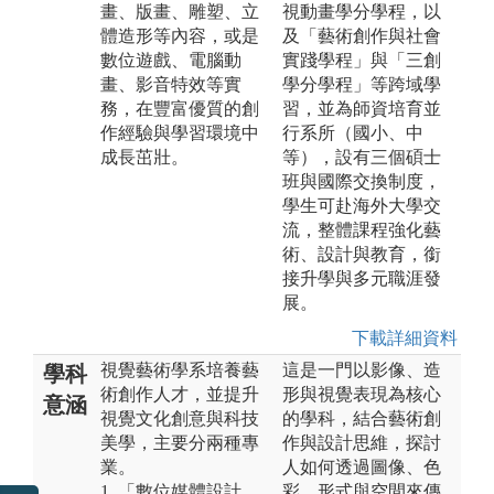
畫、版畫、雕塑、立
視動畫學分學程，以
體造形等內容，或是
及「藝術創作與社會
數位遊戲、電腦動
實踐學程」與「三創
畫、影音特效等實
學分學程」等跨域學
務，在豐富優質的創
習，並為師資培育並
作經驗與學習環境中
行系所（國小、中
成長茁壯。
等），設有三個碩士
班與國際交換制度，
學生可赴海外大學交
流，整體課程強化藝
術、設計與教育，銜
接升學與多元職涯發
展。
下載詳細資料
視覺藝術學系培養藝
這是一門以影像、造
學科
術創作人才，並提升
形與視覺表現為核心
意涵
視覺文化創意與科技
的學科，結合藝術創
美學，主要分兩種專
作與設計思維，探討
業。
人如何透過圖像、色
1. 「數位媒體設計
彩、形式與空間來傳