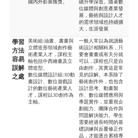
國內外影展獲獎。
續升學深造。隨著數
位媒體與創意產業發
展，藝術與設計人才
的需求領域也持續擴
大，生涯發展
美術組:油畫、書畫與
一般人常以為就讀藝
學習
立體造形領域創作藝
術設計相關科系，只
方法
術產業人才，課程主
要會畫畫或有天分就
容易
軸包括中西繪畫及立
可以，課程也只是自
誤解
體造型。
由創作，其實這是常
數位媒體設計組:3D動
見的誤解。本系除了
之處
畫設計、數位遊戲設
藝術創作外，也包含
計的數位藝術產業人
設計思考、動畫製
才，課程以3D創作為
作、數位媒體應用與
主軸。
專題實作，並重視企
劃能力、團隊合作與
問題解決能力。學生
需要經過長時間的基
礎訓練與反覆修正作
品，才能逐步累積專