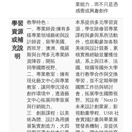
業能力，而不只是憑
感覺或興趣創作
教學特色：
本系提供多元學習資
學習
一、專業師資:擁有多
源，學生除修習專業
資源
樣專業領域藝術與設
課程與參與系所活動
或補
計師資，留學美國、
外，也鼓勵參加各類
充說
西班牙、澳洲、俄羅
美術與設計競賽，累
斯與台灣多元專業師
積實務經驗並屢獲佳
明
資陣容，開拓
績。系上與日本、法
同學國際視野。
國、韓國等國外大學
二、專業教室：擁有
進行教學合作與交換
現化藝文中心與專業
學習，並不定期舉辦
教室，讓同學沉浸在
國際工作坊與研討
創作環境中，透過藝
會，拓展學生國際視
文中心拓展同學策展
野。另設有「Next D
與行銷能力。
未來設計創業家」影
三 創新課程：以美
視動畫學程、USR 社
術為體、設計為用擴
會實踐計畫與畢業展
展紮實創造力，大四
覽發表機制，並提供