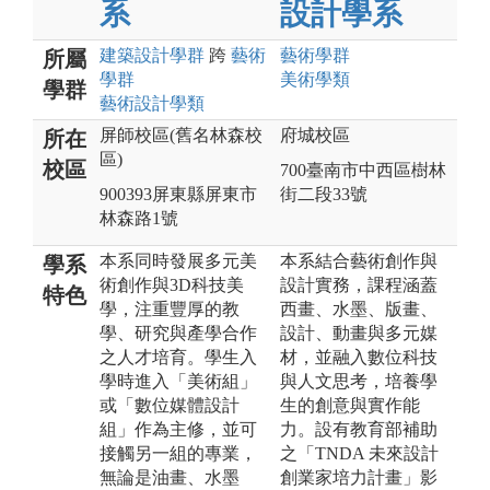
系
設計學系
建築設計
學群
跨
藝術
藝術
學群
所屬
學群
美術
學類
學群
藝術設計
學類
屏師校區(舊名林森校
府城校區
所在
區)
校區
700臺南市中西區樹林
900393屏東縣屏東市
街二段33號
林森路1號
本系同時發展多元美
本系結合藝術創作與
學系
術創作與3D科技美
設計實務，課程涵蓋
特色
學，注重豐厚的教
西畫、水墨、版畫、
學、研究與產學合作
設計、動畫與多元媒
之人才培育。學生入
材，並融入數位科技
學時進入「美術組」
與人文思考，培養學
或「數位媒體設計
生的創意與實作能
組」作為主修，並可
力。設有教育部補助
接觸另一組的專業，
之「TNDA 未來設計
無論是油畫、水墨
創業家培力計畫」影