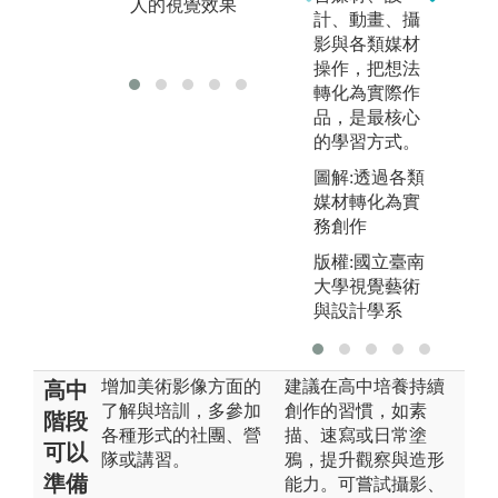
人的視覺效果
計、動畫、攝
材質貼圖技巧
實
影與各類媒材
訓練
意
操作，把想法
轉化為實際作
品，是最核心
的學習方式。
圖解:透過各類
媒材轉化為實
務創作
版權:國立臺南
大學視覺藝術
與設計學系
增加美術影像方面的
建議在高中培養持續
高中
了解與培訓，多參加
創作的習慣，如素
階段
各種形式的社團、營
描、速寫或日常塗
可以
隊或講習。
鴉，提升觀察與造形
準備
能力。可嘗試攝影、