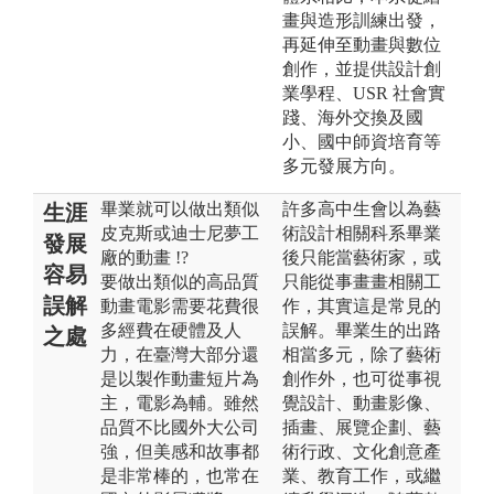
畫與造形訓練出發，
再延伸至動畫與數位
創作，並提供設計創
業學程、USR 社會實
踐、海外交換及國
小、國中師資培育等
多元發展方向。
畢業就可以做出類似
許多高中生會以為藝
生涯
皮克斯或迪士尼夢工
術設計相關科系畢業
發展
廠的動畫 !?
後只能當藝術家，或
容易
要做出類似的高品質
只能從事畫畫相關工
誤解
動畫電影需要花費很
作，其實這是常見的
多經費在硬體及人
誤解。畢業生的出路
之處
力，在臺灣大部分還
相當多元，除了藝術
是以製作動畫短片為
創作外，也可從事視
主，電影為輔。雖然
覺設計、動畫影像、
品質不比國外大公司
插畫、展覽企劃、藝
強，但美感和故事都
術行政、文化創意產
是非常棒的，也常在
業、教育工作，或繼