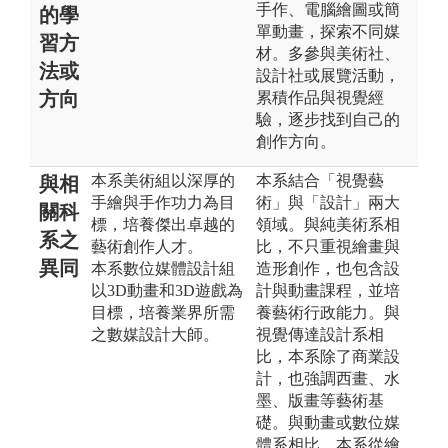
手作、電腦繪圖或簡
的學
單動畫，探索不同媒
習方
材。多參與美術社、
法或
設計社或展覽活動，
方向
累積作品與視覺經
驗，逐步找到自己的
創作方向。
本系美術組以深厚的
本系結合「視覺藝
與相
手繪與手作功力為目
術」與「設計」兩大
關科
標，培養傑出卓越的
領域。與純美術系相
系之
藝術創作人才。
比，不只重視繪畫與
異同
本系數位媒體設計組
造形創作，也包含設
以3D動畫和3D遊戲為
計與動畫課程，並培
目標，培養業界所需
養藝術行政能力。與
之數媒設計大師。
視覺傳達設計系相
比，本系除了商業設
計，也強調西畫、水
墨、版畫等藝術基
礎。與動畫或數位媒
體系相比，本系從繪