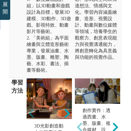
展
組」以3D動畫和遊戲
達想法、情感與文
開
設計為目標，發展3D
化。學習內容涵蓋繪
建模、3D動作、3D遊
畫、造形、視覺設
戲、影視特效、動畫
計、動畫與數位媒體
影片等藝術。
等領域，培養學生的
2. 「美術組」為平面
觀察力、創意表現能
繪畫與立體造形藝術
力與視覺溝通能力，
專業，發展油畫、水
將創意轉化為具意義
墨、版畫、雕塑、陶
與功能的視覺作品。
藝、水彩、書法、插
畫等藝術。
學習
方法
創作實作：透
過西畫、水
墨、版畫、複
3D光影創造動
合媒材、設
3D角色建模與
以